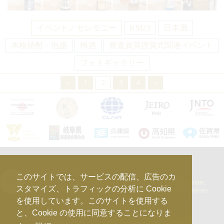
イベント／セレモニー
KM23
日本酒
本格焼酎・泡盛
梅酒
審査員賞授賞式関連イベント
フォトギャラリー
«
1
2
3
4
»
kura_master_fr
このサイトでは、サービスの配信、広告のカ
【10e édition : le 27 avril 2026】
Concours de Sakés japonais,
スタマイズ、トラフィックの分析に Cookie
d’Honkaku Shochu & Awamori, de Liqueurs et de Vins japonais.
を使用しています。このサイトを使用する
と、Cookie の使用に同意することになりま
さらに読み込む...
Instagram でフォロー