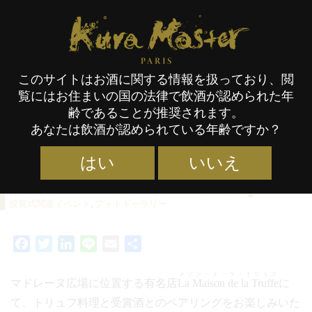
タグ:
フォトギャラリー
Kura Master Paris
このサイトはお酒に関する情報を扱っており、閲
メゾン・ド・ラ・トリュフ ラン
覧にはお住まいの国の法律で飲酒が認められた年
チ会
齢であることが推奨されます。
スナップショット
あなたは飲酒が認められている年齢ですか？
はい
いいえ
カテゴリー :
イベント／セレモニー
タグ :
KM24
,
審査員賞
03/10/2024
授賞式関連イベント
,
フォトギャラリー
Facebook
Twitter
LinkedIn
Line
Email
共
有
メゾン・ド・ラ・トリュフ
マドレーヌ広場に位置する有名店
La Maison de la Truffe
に
て、トリュフ料理と受賞酒とのペアリングをお楽しみいた