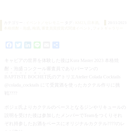
カテゴリー :
イベント／セレモニー
タグ :
KM23
,
日本酒
,
20/11/2023
本格焼酎・泡盛
,
梅酒
,
審査員賞授賞式関連イベント
,
フォトギャラリー
Facebook
Twitter
LinkedIn
Line
Email
共
有
キャビアの世界を体験した後はKura Master 2023 本格焼
酎・泡盛コンクール審査員でありバーマンの
バティスト・ボシェ
BAPTISTE BOCHET
氏のアトリエAtelier Colada Cocktails
@colada_cocktails にて受賞酒を使ったカクテル作りに挑
戦????
ボジェ氏よりカクテルのベースとなるジンやリキュールの
説明を受けた後は参加したメンバーでTeamをつくりそれ
ぞれ持参したお酒をベースにオリジナルカクテル????のレ