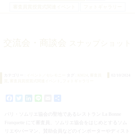
審査員賞授賞式関連イベント
フォトギャラリー
交流会・商談会
スナップショット
カテゴリー :
イベント／セレモニー
タグ :
KM24
,
審査員
02/10/2024
賞
,
審査員賞授賞式関連イベント
,
フォトギャラリー
Facebook
Twitter
LinkedIn
Line
Email
共
有
パリ・ソムリエ協会の聖地であるレストラン La Bonne
Franquette にて審査員、ソムリエ協会をはじめとするソム
リエやバーマン、賛助会員などのインポーターやディスト