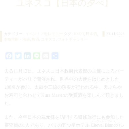
ユネスコ【日本の夕べ】
カテゴリー :
イベント／セレモニー
タグ :
KM23
,
日本酒
,
23/11/2023
本格焼酎・泡盛
,
梅酒
,
ユネスコ
,
フォトギャラリー
Facebook
Twitter
LinkedIn
Line
Email
共
有
去る11月13日、ユネスコ日本政府代表部の主催によるパー
ティーがパリで開催され、世界中の大使をはじめとした
280名が参加。太鼓や三線の演奏が行われる中、天ぷらや
お寿司と合わせてKura Masterの受賞酒を楽しんで頂きまし
た。
また、今年日本の蔵元様を訪問する研修旅行にも参加した
シュヴァル・ブロン
審査員の1人であり、パリの五つ星ホテル
Cheval Blanc
のシ