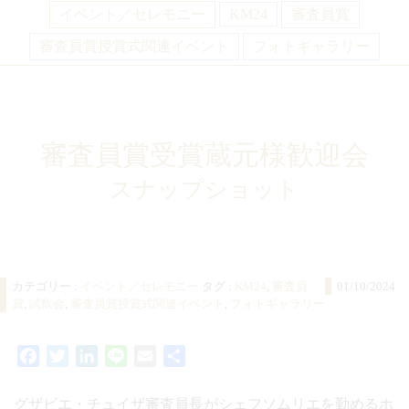
イベント／セレモニー
KM24
審査員賞
審査員賞授賞式関連イベント
フォトギャラリー
審査員賞受賞蔵元様歓迎会
スナップショット
カテゴリー :
イベント／セレモニー
タグ :
KM24
,
審査員
01/10/2024
賞
,
試飲会
,
審査員賞授賞式関連イベント
,
フォトギャラリー
Facebook
Twitter
LinkedIn
Line
Email
共
有
グザビエ・チュイザ審査員長がシェフソムリエを勤めるホ