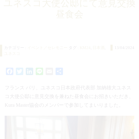
ユネスコ大使公邸にて意見交換
昼食会
カテゴリー :
イベント／セレモニー
タグ :
KM24
,
日本酒
,
13/04/2024
ユネスコ
Facebook
Twitter
LinkedIn
Line
Email
共
有
フランス パリ、ユネスコ日本政府代表部 加納雄大ユネス
コ大使公邸に意見交換を兼ねた昼食会にお招きいただき、
Kura Master協会のメンバーで参加してまいりました。