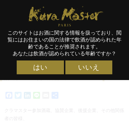
タグ:
ユネスコ
Kura Master Paris
このサイトはお酒に関する情報を扱っており、閲
伝統的酒造りのユネスコ無形文
覧にはお住まいの国の法律で飲酒が認められた年
化遺産登録を祝う
齢であることが推奨されます。
あなたは飲酒が認められている年齢ですか？
はい
いいえ
カテゴリー :
NEWS
タグ :
日本酒
,
ユネスコ
04/12/2024
Facebook
Twitter
LinkedIn
Line
Email
共
有
クラマスター参加酒蔵、協賛企業、後援企業、その他関係
者の皆様、