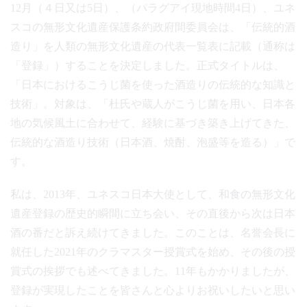
12月（４日又は5日）、（パラグアイ現地時間4日）、ユネ
スコの無形文化遺産保護条約政府間委員会は、「伝統的酒
造り」を人類の無形文化遺産の代表一覧表に記載（通称は
「登録」）することを決定しました。正式タイトルは、
「日本におけるこうじ菌を使った酒造りの伝統的な知識と
技術」。対象は、「杜氏や蔵人がこうじ菌を用い、日本各
地の気候風土に合わせて、経験に基づき築き上げてきた、
伝統的な酒造り技術（日本酒、焼酎、泡盛等を造る）」で
す。
私は、2013年、ユネスコ日本大使として、和食の無形文化
遺産登録の歴史的瞬間に立ち会い、その直後から次は日本
酒の番だと訴え続けてきました。このことは、名誉会長に
就任した2021年のクラマスター授賞式を始め、その後の授
賞式の挨拶でも述べてきました。11年もかかりましたが、
登録が実現したことを皆さんと心よりお祝いしたいと思い