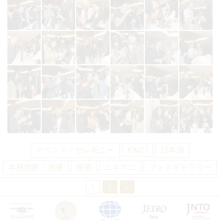
イベント／セレモニー
KM23
日本酒
本格焼酎・泡盛
梅酒
ユネスコ
フォトギャラリー
1
2
»