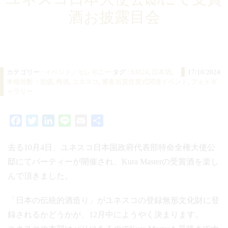
酒お披露目会
カテゴリー :
イベント／セレモニー
タグ :
KM24
,
日本酒
,
17/10/2024
本格焼酎・泡盛
,
梅酒
,
ユネスコ
,
審査員賞授賞式関連イベント
,
フォトギ
ャラリー
Facebook
Twitter
LinkedIn
Line
Email
共
有
去る10月4日、ユネスコ日本国政府代表部特命全権大使公
邸にてパーティーが開催され、Kura Masterの受賞酒を楽し
んで頂きました。
「日本の伝統的酒造り」がユネスコの登録無形文化財に登
録されるかどうかが、12月中にようやく決まります。