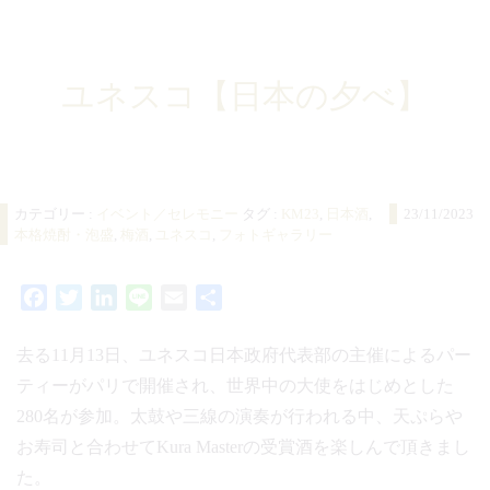
ユネスコ【日本の夕べ】
カテゴリー :
イベント／セレモニー
タグ :
KM23
,
日本酒
,
23/11/2023
本格焼酎・泡盛
,
梅酒
,
ユネスコ
,
フォトギャラリー
Facebook
Twitter
LinkedIn
Line
Email
共
有
去る11月13日、ユネスコ日本政府代表部の主催によるパー
ティーがパリで開催され、世界中の大使をはじめとした
280名が参加。太鼓や三線の演奏が行われる中、天ぷらや
お寿司と合わせてKura Masterの受賞酒を楽しんで頂きまし
た。