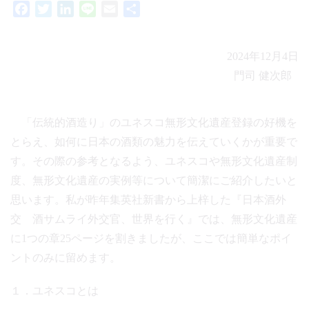
Facebook
Twitter
LinkedIn
Line
Email
共
有
2024年12月4日
門司 健次郎
「伝統的酒造り」のユネスコ無形文化遺産登録の好機を
とらえ、如何に日本の酒類の魅力を伝えていくかが重要で
す。その際の参考となるよう、ユネスコや無形文化遺産制
度、無形文化遺産の実例等について簡潔にご紹介したいと
思います。私が昨年集英社新書から上梓した『日本酒外
交 酒サムライ外交官、世界を行く』では、無形文化遺産
に1つの章25ページを割きましたが、ここでは簡単なポイ
ントのみに留めます。
１．ユネスコとは