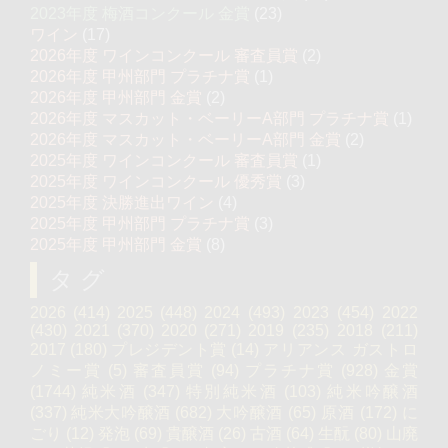
2023年度 梅酒コンクール 金賞
(23)
ワイン
(17)
2026年度 ワインコンクール 審査員賞
(2)
2026年度 甲州部門 プラチナ賞
(1)
2026年度 甲州部門 金賞
(2)
2026年度 マスカット・ベーリーA部門 プラチナ賞
(1)
2026年度 マスカット・ベーリーA部門 金賞
(2)
2025年度 ワインコンクール 審査員賞
(1)
2025年度 ワインコンクール 優秀賞
(3)
2025年度 決勝進出ワイン
(4)
2025年度 甲州部門 プラチナ賞
(3)
2025年度 甲州部門 金賞
(8)
タグ
2026
(414)
2025
(448)
2024
(493)
2023
(454)
2022
(430)
2021
(370)
2020
(271)
2019
(235)
2018
(211)
2017
(180)
プレジデント賞
(14)
アリアンス ガストロ
ノミー賞
(5)
審査員賞
(94)
プラチナ賞
(928)
金賞
(1744)
純米酒
(347)
特別純米酒
(103)
純米吟醸酒
(337)
純米大吟醸酒
(682)
大吟醸酒
(65)
原酒
(172)
に
ごり
(12)
発泡
(69)
貴醸酒
(26)
古酒
(64)
生酛
(80)
山廃