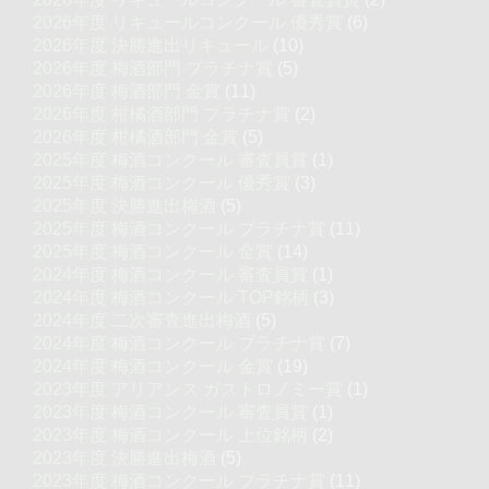
2026年度 リキュールコンクール 優秀賞
(6)
2026年度 決勝進出リキュール
(10)
2026年度 梅酒部門 プラチナ賞
(5)
2026年度 梅酒部門 金賞
(11)
2026年度 柑橘酒部門 プラチナ賞
(2)
2026年度 柑橘酒部門 金賞
(5)
2025年度 梅酒コンクール 審査員賞
(1)
2025年度 梅酒コンクール 優秀賞
(3)
2025年度 決勝進出梅酒
(5)
2025年度 梅酒コンクール プラチナ賞
(11)
2025年度 梅酒コンクール 金賞
(14)
2024年度 梅酒コンクール 審査員賞
(1)
2024年度 梅酒コンクール TOP銘柄
(3)
2024年度 二次審査進出梅酒
(5)
2024年度 梅酒コンクール プラチナ賞
(7)
2024年度 梅酒コンクール 金賞
(19)
2023年度 アリアンス ガストロノミー賞
(1)
2023年度 梅酒コンクール 審査員賞
(1)
2023年度 梅酒コンクール 上位銘柄
(2)
2023年度 決勝進出梅酒
(5)
2023年度 梅酒コンクール プラチナ賞
(11)