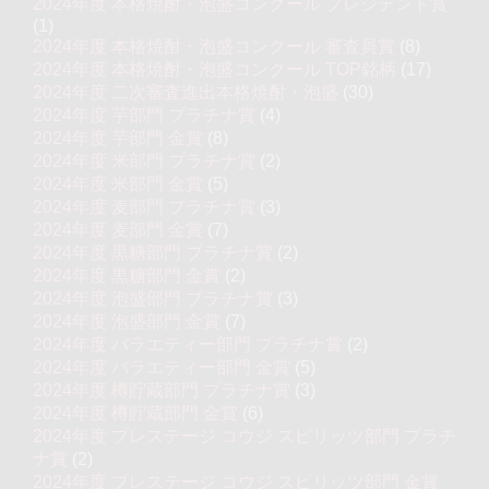
2024年度 本格焼酎・泡盛コンクール プレジデント賞
(1)
2024年度 本格焼酎・泡盛コンクール 審査員賞
(8)
2024年度 本格焼酎・泡盛コンクール TOP銘柄
(17)
2024年度 二次審査進出本格焼酎・泡盛
(30)
2024年度 芋部門 プラチナ賞
(4)
2024年度 芋部門 金賞
(8)
2024年度 米部門 プラチナ賞
(2)
2024年度 米部門 金賞
(5)
2024年度 麦部門 プラチナ賞
(3)
2024年度 麦部門 金賞
(7)
2024年度 黒糖部門 プラチナ賞
(2)
2024年度 黒糖部門 金賞
(2)
2024年度 泡盛部門 プラチナ賞
(3)
2024年度 泡盛部門 金賞
(7)
2024年度 バラエティー部門 プラチナ賞
(2)
2024年度 バラエティー部門 金賞
(5)
2024年度 樽貯蔵部門 プラチナ賞
(3)
2024年度 樽貯蔵部門 金賞
(6)
2024年度 プレステージ コウジ スピリッツ部門 プラチ
ナ賞
(2)
2024年度 プレステージ コウジ スピリッツ部門 金賞