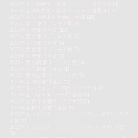
2025年度 本格焼酎・泡盛コンクール 審査員賞
(8)
2025年度 本格焼酎・泡盛コンクール 優秀賞
(17)
2025年度 決勝進出本格焼酎・泡盛
(28)
2025年度 芋部門 プラチナ賞
(4)
2025年度 芋部門 金賞
(10)
2025年度 米部門 プラチナ賞
(2)
2025年度 米部門 金賞
(4)
2025年度 麦部門 プラチナ賞
(3)
2025年度 麦部門 金賞
(7)
2025年度 黒糖部門 プラチナ賞
(1)
2025年度 黒糖部門 金賞
(1)
2025年度 泡盛部門 プラチナ賞
(2)
2025年度 泡盛部門 金賞
(2)
2025年度 バラエティー部門 プラチナ賞
(2)
2025年度 バラエティー部門 金賞
(4)
2025年度 樽貯蔵部門 プラチナ賞
(3)
2025年度 樽貯蔵部門 金賞
(5)
2025年度 プレステージ コウジ スピリッツ部門 プラチ
ナ賞
(1)
2025年度 プレステージ コウジ スピリッツ部門 金賞
(3)