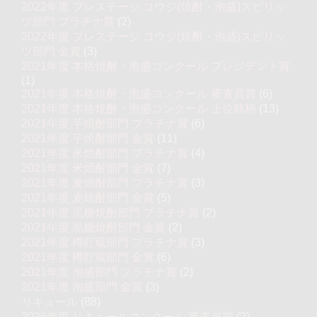
2022年度 プレステージ コウジ(焼酎・泡盛)スピリッ
ツ部門 プラチナ賞
(2)
2022年度 プレステージ コウジ(焼酎・泡盛)スピリッ
ツ部門 金賞
(3)
2021年度 本格焼酎・泡盛コンクール プレジデント賞
(1)
2021年度 本格焼酎・泡盛コンクール 審査員賞
(6)
2021年度 本格焼酎・泡盛コンクール 上位銘柄
(13)
2021年度 芋焼酎部門 プラチナ賞
(6)
2021年度 芋焼酎部門 金賞
(11)
2021年度 米焼酎部門 プラチナ賞
(4)
2021年度 米焼酎部門 金賞
(7)
2021年度 麦焼酎部門 プラチナ賞
(3)
2021年度 麦焼酎部門 金賞
(5)
2021年度 黒糖焼酎部門 プラチナ賞
(2)
2021年度 黒糖焼酎部門 金賞
(2)
2021年度 樽貯蔵部門 プラチナ賞
(3)
2021年度 樽貯蔵部門 金賞
(6)
2021年度 泡盛部門 プラチナ賞
(2)
2021年度 泡盛部門 金賞
(3)
リキュール
(88)
2026年度 リキュールコンクール 審査員賞
(2)