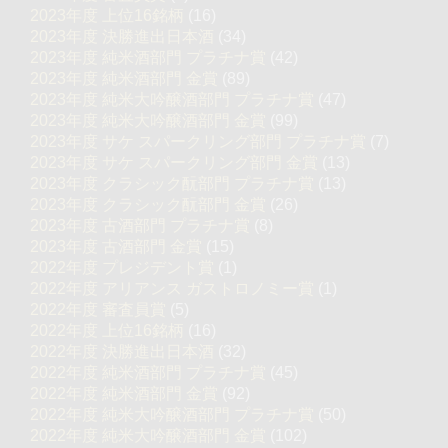
2023年度 上位16銘柄
(16)
2023年度 決勝進出日本酒
(34)
2023年度 純米酒部門 プラチナ賞
(42)
2023年度 純米酒部門 金賞
(89)
2023年度 純米大吟醸酒部門 プラチナ賞
(47)
2023年度 純米大吟醸酒部門 金賞
(99)
2023年度 サケ スパークリング部門 プラチナ賞
(7)
2023年度 サケ スパークリング部門 金賞
(13)
2023年度 クラシック酛部門 プラチナ賞
(13)
2023年度 クラシック酛部門 金賞
(26)
2023年度 古酒部門 プラチナ賞
(8)
2023年度 古酒部門 金賞
(15)
2022年度 プレジデント賞
(1)
2022年度 アリアンス ガストロノミー賞
(1)
2022年度 審査員賞
(5)
2022年度 上位16銘柄
(16)
2022年度 決勝進出日本酒
(32)
2022年度 純米酒部門 プラチナ賞
(45)
2022年度 純米酒部門 金賞
(92)
2022年度 純米大吟醸酒部門 プラチナ賞
(50)
2022年度 純米大吟醸酒部門 金賞
(102)