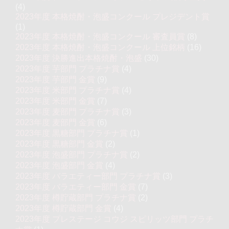
(4)
2023年度 本格焼酎・泡盛コンクール プレジデント賞
(1)
2023年度 本格焼酎・泡盛コンクール 審査員賞
(8)
2023年度 本格焼酎・泡盛コンクール 上位銘柄
(16)
2023年度 決勝進出本格焼酎・泡盛
(30)
2023年度 芋部門 プラチナ賞
(4)
2023年度 芋部門 金賞
(9)
2023年度 米部門 プラチナ賞
(4)
2023年度 米部門 金賞
(7)
2023年度 麦部門 プラチナ賞
(3)
2023年度 麦部門 金賞
(6)
2023年度 黒糖部門 プラチナ賞
(1)
2023年度 黒糖部門 金賞
(2)
2023年度 泡盛部門 プラチナ賞
(2)
2023年度 泡盛部門 金賞
(4)
2023年度 バラエティー部門 プラチナ賞
(3)
2023年度 バラエティー部門 金賞
(7)
2023年度 樽貯蔵部門 プラチナ賞
(2)
2023年度 樽貯蔵部門 金賞
(4)
2023年度 プレステージ コウジ スピリッツ部門 プラチ