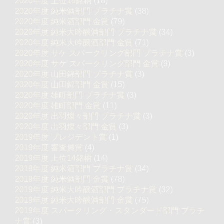
2020年度 上位18銘柄
(18)
2020年度 純米酒部門 プラチナ賞
(38)
2020年度 純米酒部門 金賞
(79)
2020年度 純米大吟醸酒部門 プラチナ賞
(34)
2020年度 純米大吟醸酒部門 金賞
(71)
2020年度 サケ スパークリング部門 プラチナ賞
(3)
2020年度 サケ スパークリング部門 金賞
(9)
2020年度 山田錦部門 プラチナ賞
(3)
2020年度 山田錦部門 金賞
(15)
2020年度 雄町部門 プラチナ賞
(3)
2020年度 雄町部門 金賞
(11)
2020年度 出羽燦々部門 プラチナ賞
(3)
2020年度 出羽燦々部門 金賞
(3)
2019年度 プレジデント賞
(1)
2019年度 審査員賞
(4)
2019年度 上位14銘柄
(14)
2019年度 純米酒部門 プラチナ賞
(34)
2019年度 純米酒部門 金賞
(78)
2019年度 純米大吟醸酒部門 プラチナ賞
(32)
2019年度 純米大吟醸酒部門 金賞
(75)
2019年度 スパークリング・スタンダード部門 プラチ
ナ賞
(3)