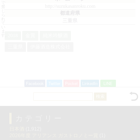
で
http://suzukasanroku.com
禁
じ
ら
れ
三重県
て
い
ま
す。
2018
金賞
純米吟醸酒
三重県
伊藤酒造株式会社
Facebook
Twitter
Pocket
LinkedIn
LINE
検
索:
カテゴリー
日本酒
(1,912)
2026年度 アリアンス ガストロノミー賞
(1)