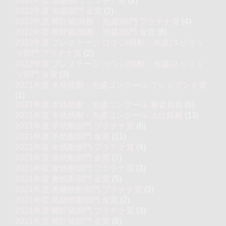
2022年度 泡盛部門 プラチナ賞
(2)
2022年度 泡盛部門 金賞
(2)
2022年度 樽貯蔵(焼酎・泡盛)部門 プラチナ賞
(4)
2022年度 樽貯蔵(焼酎・泡盛)部門 金賞
(8)
2022年度 プレステージ コウジ(焼酎・泡盛)スピリッ
ツ部門 プラチナ賞
(2)
2022年度 プレステージ コウジ(焼酎・泡盛)スピリッ
ツ部門 金賞
(3)
2021年度 本格焼酎・泡盛コンクール プレジデント賞
(1)
2021年度 本格焼酎・泡盛コンクール 審査員賞
(6)
2021年度 本格焼酎・泡盛コンクール 上位銘柄
(13)
2021年度 芋焼酎部門 プラチナ賞
(6)
2021年度 芋焼酎部門 金賞
(11)
2021年度 米焼酎部門 プラチナ賞
(4)
2021年度 米焼酎部門 金賞
(7)
2021年度 麦焼酎部門 プラチナ賞
(3)
2021年度 麦焼酎部門 金賞
(5)
2021年度 黒糖焼酎部門 プラチナ賞
(2)
2021年度 黒糖焼酎部門 金賞
(2)
2021年度 樽貯蔵部門 プラチナ賞
(3)
2021年度 樽貯蔵部門 金賞
(6)