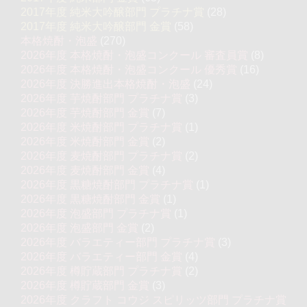
2017年度 純米大吟醸部門 プラチナ賞
(28)
2017年度 純米大吟醸部門 金賞
(58)
本格焼酎・泡盛
(270)
2026年度 本格焼酎・泡盛コンクール 審査員賞
(8)
2026年度 本格焼酎・泡盛コンクール 優秀賞
(16)
2026年度 決勝進出本格焼酎・泡盛
(24)
2026年度 芋焼酎部門 プラチナ賞
(3)
2026年度 芋焼酎部門 金賞
(7)
2026年度 米焼酎部門 プラチナ賞
(1)
2026年度 米焼酎部門 金賞
(2)
2026年度 麦焼酎部門 プラチナ賞
(2)
2026年度 麦焼酎部門 金賞
(4)
2026年度 黒糖焼酎部門 プラチナ賞
(1)
2026年度 黒糖焼酎部門 金賞
(1)
2026年度 泡盛部門 プラチナ賞
(1)
2026年度 泡盛部門 金賞
(2)
2026年度 バラエティー部門 プラチナ賞
(3)
2026年度 バラエティー部門 金賞
(4)
2026年度 樽貯蔵部門 プラチナ賞
(2)
2026年度 樽貯蔵部門 金賞
(3)
2026年度 クラフト コウジ スピリッツ部門 プラチナ賞