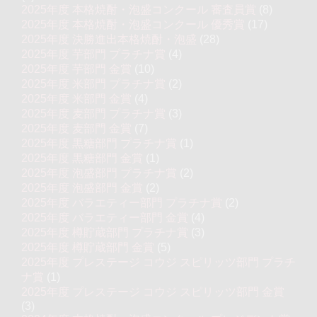
2025年度 本格焼酎・泡盛コンクール 審査員賞
(8)
2025年度 本格焼酎・泡盛コンクール 優秀賞
(17)
2025年度 決勝進出本格焼酎・泡盛
(28)
2025年度 芋部門 プラチナ賞
(4)
2025年度 芋部門 金賞
(10)
2025年度 米部門 プラチナ賞
(2)
2025年度 米部門 金賞
(4)
2025年度 麦部門 プラチナ賞
(3)
2025年度 麦部門 金賞
(7)
2025年度 黒糖部門 プラチナ賞
(1)
2025年度 黒糖部門 金賞
(1)
2025年度 泡盛部門 プラチナ賞
(2)
2025年度 泡盛部門 金賞
(2)
2025年度 バラエティー部門 プラチナ賞
(2)
2025年度 バラエティー部門 金賞
(4)
2025年度 樽貯蔵部門 プラチナ賞
(3)
2025年度 樽貯蔵部門 金賞
(5)
2025年度 プレステージ コウジ スピリッツ部門 プラチ
ナ賞
(1)
2025年度 プレステージ コウジ スピリッツ部門 金賞
(3)