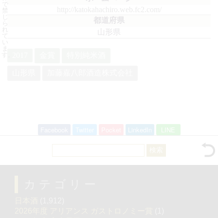
で
http://katokahachiro.web.fc2.com/
禁
じ
ら
れ
山形県
て
い
ま
す。
2017
金賞
特別純米酒
山形県
加藤嘉八郎酒造株式会社
Facebook
Twitter
Pocket
LinkedIn
LINE
検
索:
カテゴリー
日本酒
(1,912)
2026年度 アリアンス ガストロノミー賞
(1)