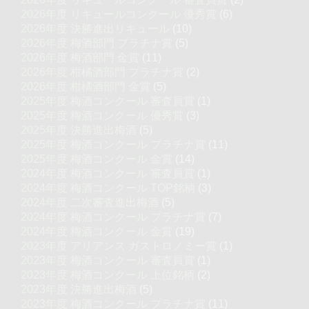
2026年度 リキュールコンクール 優秀賞
(6)
2026年度 決勝進出リキュール
(10)
2026年度 梅酒部門 プラチナ賞
(5)
2026年度 梅酒部門 金賞
(11)
2026年度 柑橘酒部門 プラチナ賞
(2)
2026年度 柑橘酒部門 金賞
(5)
2025年度 梅酒コンクール 審査員賞
(1)
2025年度 梅酒コンクール 優秀賞
(3)
2025年度 決勝進出梅酒
(5)
2025年度 梅酒コンクール プラチナ賞
(11)
2025年度 梅酒コンクール 金賞
(14)
2024年度 梅酒コンクール 審査員賞
(1)
2024年度 梅酒コンクール TOP銘柄
(3)
2024年度 二次審査進出梅酒
(5)
2024年度 梅酒コンクール プラチナ賞
(7)
2024年度 梅酒コンクール 金賞
(19)
2023年度 アリアンス ガストロノミー賞
(1)
2023年度 梅酒コンクール 審査員賞
(1)
2023年度 梅酒コンクール 上位銘柄
(2)
2023年度 決勝進出梅酒
(5)
2023年度 梅酒コンクール プラチナ賞
(11)