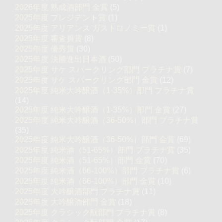
2026年度 熟成酒部門 金賞
(5)
2025年度 プレジデント賞
(1)
2025年度 アリアンス ガストロノミー賞
(1)
2025年度 審査員賞
(8)
2025年度 優秀賞
(30)
2025年度 決勝進出日本酒
(50)
2025年度 サケ スパークリング部門 プラチナ賞
(7)
2025年度 サケ スパークリング部門 金賞
(12)
2025年度 純米大吟醸酒（1-35%）部門 プラチナ賞
(14)
2025年度 純米大吟醸酒（1-35%）部門 金賞
(27)
2025年度 純米大吟醸酒（36-50%）部門 プラチナ賞
(35)
2025年度 純米大吟醸酒（36-50%）部門 金賞
(69)
2025年度 純米酒（51-65%）部門 プラチナ賞
(35)
2025年度 純米酒（51-65%）部門 金賞
(70)
2025年度 純米酒（66-100%）部門 プラチナ賞
(6)
2025年度 純米酒（66-100%）部門 金賞
(10)
2025年度 大吟醸酒部門 プラチナ賞
(11)
2025年度 大吟醸酒部門 金賞
(18)
2025年度 クラシック酛部門 プラチナ賞
(8)