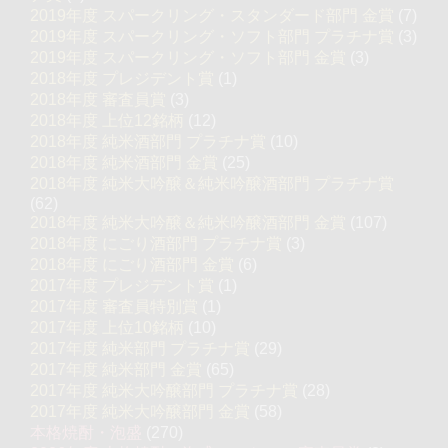
2019年度 スパークリング・スタンダード部門 金賞
(7)
2019年度 スパークリング・ソフト部門 プラチナ賞
(3)
2019年度 スパークリング・ソフト部門 金賞
(3)
2018年度 プレジデント賞
(1)
2018年度 審査員賞
(3)
2018年度 上位12銘柄
(12)
2018年度 純米酒部門 プラチナ賞
(10)
2018年度 純米酒部門 金賞
(25)
2018年度 純米大吟醸＆純米吟醸酒部門 プラチナ賞
(62)
2018年度 純米大吟醸＆純米吟醸酒部門 金賞
(107)
2018年度 にごり酒部門 プラチナ賞
(3)
2018年度 にごり酒部門 金賞
(6)
2017年度 プレジデント賞
(1)
2017年度 審査員特別賞
(1)
2017年度 上位10銘柄
(10)
2017年度 純米部門 プラチナ賞
(29)
2017年度 純米部門 金賞
(65)
2017年度 純米大吟醸部門 プラチナ賞
(28)
2017年度 純米大吟醸部門 金賞
(58)
本格焼酎・泡盛
(270)