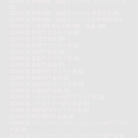
2024年度 本格焼酎・泡盛コンクール プレジデント賞
(1)
2024年度 本格焼酎・泡盛コンクール 審査員賞
(8)
2024年度 本格焼酎・泡盛コンクール TOP銘柄
(17)
2024年度 二次審査進出本格焼酎・泡盛
(30)
2024年度 芋部門 プラチナ賞
(4)
2024年度 芋部門 金賞
(8)
2024年度 米部門 プラチナ賞
(2)
2024年度 米部門 金賞
(5)
2024年度 麦部門 プラチナ賞
(3)
2024年度 麦部門 金賞
(7)
2024年度 黒糖部門 プラチナ賞
(2)
2024年度 黒糖部門 金賞
(2)
2024年度 泡盛部門 プラチナ賞
(3)
2024年度 泡盛部門 金賞
(7)
2024年度 バラエティー部門 プラチナ賞
(2)
2024年度 バラエティー部門 金賞
(5)
2024年度 樽貯蔵部門 プラチナ賞
(3)
2024年度 樽貯蔵部門 金賞
(6)
2024年度 プレステージ コウジ スピリッツ部門 プラチ
ナ賞
(2)
2024年度 プレステージ コウジ スピリッツ部門 金賞