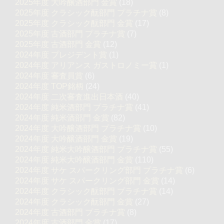
2025年度 大吟醸酒部門 金賞
(18)
2025年度 クラシック酛部門 プラチナ賞
(8)
2025年度 クラシック酛部門 金賞
(17)
2025年度 古酒部門 プラチナ賞
(7)
2025年度 古酒部門 金賞
(12)
2024年度 プレジデント賞
(1)
2024年度 アリアンス ガストロノミー賞
(1)
2024年度 審査員賞
(6)
2024年度 TOP銘柄
(24)
2024年度 二次審査進出日本酒
(40)
2024年度 純米酒部門 プラチナ賞
(41)
2024年度 純米酒部門 金賞
(82)
2024年度 大吟醸酒部門 プラチナ賞
(10)
2024年度 大吟醸酒部門 金賞
(19)
2024年度 純米大吟醸酒部門 プラチナ賞
(55)
2024年度 純米大吟醸酒部門 金賞
(110)
2024年度 サケ スパークリング部門 プラチナ賞
(6)
2024年度 サケ スパークリング部門 金賞
(14)
2024年度 クラシック酛部門 プラチナ賞
(14)
2024年度 クラシック酛部門 金賞
(27)
2024年度 古酒部門 プラチナ賞
(8)
2024年度 古酒部門 金賞
(17)