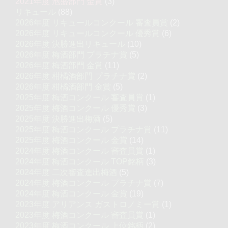
2021年度 泡盛部門 金賞
(3)
リキュール
(88)
2026年度 リキュールコンクール 審査員賞
(2)
2026年度 リキュールコンクール 優秀賞
(6)
2026年度 決勝進出リキュール
(10)
2026年度 梅酒部門 プラチナ賞
(5)
2026年度 梅酒部門 金賞
(11)
2026年度 柑橘酒部門 プラチナ賞
(2)
2026年度 柑橘酒部門 金賞
(5)
2025年度 梅酒コンクール 審査員賞
(1)
2025年度 梅酒コンクール 優秀賞
(3)
2025年度 決勝進出梅酒
(5)
2025年度 梅酒コンクール プラチナ賞
(11)
2025年度 梅酒コンクール 金賞
(14)
2024年度 梅酒コンクール 審査員賞
(1)
2024年度 梅酒コンクール TOP銘柄
(3)
2024年度 二次審査進出梅酒
(5)
2024年度 梅酒コンクール プラチナ賞
(7)
2024年度 梅酒コンクール 金賞
(19)
2023年度 アリアンス ガストロノミー賞
(1)
2023年度 梅酒コンクール 審査員賞
(1)
2023年度 梅酒コンクール 上位銘柄
(2)