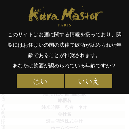
Kura Master Paris
受賞酒検索
受賞蔵元一覧
受賞酒取扱店
Fr
日
このサイトはお酒に関する情報を扱っており、閲
an
本
純米吟醸 忍者 ネオ
覧にはお住まいの国の法律で飲酒が認められた年
齢であることが推奨されます。
çai
語
あなたは飲酒が認められている年齢ですか？
2019年度 純米酒部門 プラチナ賞
はい
いいえ
s
Ninja NEO junmaiginjo
未
成
年
者
純米吟醸 忍者 ネオ
の
飲
酒
は
瀬古酒造株式会社
法
律