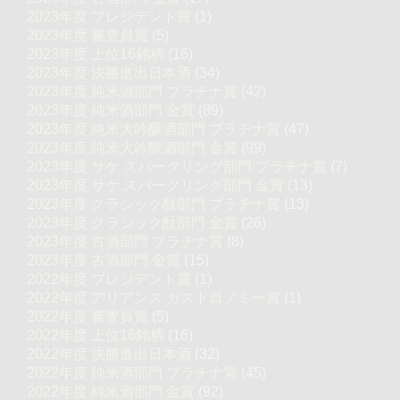
2023年度 プレジデント賞
(1)
2023年度 審査員賞
(5)
2023年度 上位16銘柄
(16)
2023年度 決勝進出日本酒
(34)
2023年度 純米酒部門 プラチナ賞
(42)
2023年度 純米酒部門 金賞
(89)
2023年度 純米大吟醸酒部門 プラチナ賞
(47)
2023年度 純米大吟醸酒部門 金賞
(99)
2023年度 サケ スパークリング部門 プラチナ賞
(7)
2023年度 サケ スパークリング部門 金賞
(13)
2023年度 クラシック酛部門 プラチナ賞
(13)
2023年度 クラシック酛部門 金賞
(26)
2023年度 古酒部門 プラチナ賞
(8)
2023年度 古酒部門 金賞
(15)
2022年度 プレジデント賞
(1)
2022年度 アリアンス ガストロノミー賞
(1)
2022年度 審査員賞
(5)
2022年度 上位16銘柄
(16)
2022年度 決勝進出日本酒
(32)
2022年度 純米酒部門 プラチナ賞
(45)
2022年度 純米酒部門 金賞
(92)