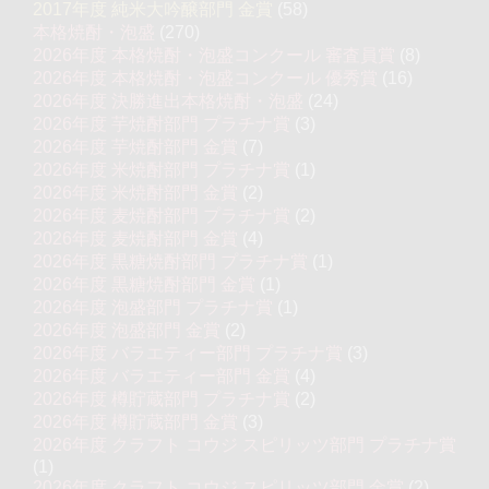
2017年度 純米大吟醸部門 金賞
(58)
本格焼酎・泡盛
(270)
2026年度 本格焼酎・泡盛コンクール 審査員賞
(8)
2026年度 本格焼酎・泡盛コンクール 優秀賞
(16)
2026年度 決勝進出本格焼酎・泡盛
(24)
2026年度 芋焼酎部門 プラチナ賞
(3)
2026年度 芋焼酎部門 金賞
(7)
2026年度 米焼酎部門 プラチナ賞
(1)
2026年度 米焼酎部門 金賞
(2)
2026年度 麦焼酎部門 プラチナ賞
(2)
2026年度 麦焼酎部門 金賞
(4)
2026年度 黒糖焼酎部門 プラチナ賞
(1)
2026年度 黒糖焼酎部門 金賞
(1)
2026年度 泡盛部門 プラチナ賞
(1)
2026年度 泡盛部門 金賞
(2)
2026年度 バラエティー部門 プラチナ賞
(3)
2026年度 バラエティー部門 金賞
(4)
2026年度 樽貯蔵部門 プラチナ賞
(2)
2026年度 樽貯蔵部門 金賞
(3)
2026年度 クラフト コウジ スピリッツ部門 プラチナ賞
(1)
2026年度 クラフト コウジ スピリッツ部門 金賞
(2)