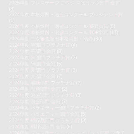
2025年度 プレステージ コウジ スピリッツ部門 金賞
(3)
2024年度 本格焼酎・泡盛コンクール プレジデント賞
(1)
2024年度 本格焼酎・泡盛コンクール 審査員賞
(8)
2024年度 本格焼酎・泡盛コンクール TOP銘柄
(17)
2024年度 二次審査進出本格焼酎・泡盛
(30)
2024年度 芋部門 プラチナ賞
(4)
2024年度 芋部門 金賞
(8)
2024年度 米部門 プラチナ賞
(2)
2024年度 米部門 金賞
(5)
2024年度 麦部門 プラチナ賞
(3)
2024年度 麦部門 金賞
(7)
2024年度 黒糖部門 プラチナ賞
(2)
2024年度 黒糖部門 金賞
(2)
2024年度 泡盛部門 プラチナ賞
(3)
2024年度 泡盛部門 金賞
(7)
2024年度 バラエティー部門 プラチナ賞
(2)
2024年度 バラエティー部門 金賞
(5)
2024年度 樽貯蔵部門 プラチナ賞
(3)
2024年度 樽貯蔵部門 金賞
(6)
2024年度 プレステージ コウジ スピリッツ部門 プラチ