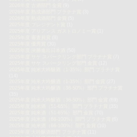
2026年度 古酒部門 金賞
(9)
2026年度 熟成酒部門 プラチナ賞
(3)
2026年度 熟成酒部門 金賞
(5)
2025年度 プレジデント賞
(1)
2025年度 アリアンス ガストロノミー賞
(1)
2025年度 審査員賞
(8)
2025年度 優秀賞
(30)
2025年度 決勝進出日本酒
(50)
2025年度 サケ スパークリング部門 プラチナ賞
(7)
2025年度 サケ スパークリング部門 金賞
(12)
2025年度 純米大吟醸酒（1-35%）部門 プラチナ賞
(14)
2025年度 純米大吟醸酒（1-35%）部門 金賞
(27)
2025年度 純米大吟醸酒（36-50%）部門 プラチナ賞
(35)
2025年度 純米大吟醸酒（36-50%）部門 金賞
(69)
2025年度 純米酒（51-65%）部門 プラチナ賞
(35)
2025年度 純米酒（51-65%）部門 金賞
(70)
2025年度 純米酒（66-100%）部門 プラチナ賞
(6)
2025年度 純米酒（66-100%）部門 金賞
(10)
2025年度 大吟醸酒部門 プラチナ賞
(11)