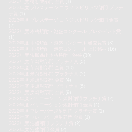
2023年度 樽貯蔵部門 金賞
(4)
2023年度 プレステージ コウジ スピリッツ部門 プラチ
ナ賞
(1)
2023年度 プレステージ コウジ スピリッツ部門 金賞
(2)
2022年度 本格焼酎・泡盛コンクール プレジデント賞
(1)
2022年度 本格焼酎・泡盛コンクール 審査員賞
(8)
2022年度 本格焼酎・泡盛コンクール 上位銘柄
(16)
2022年度 決勝進出本格焼酎・泡盛
(30)
2022年度 芋焼酎部門 プラチナ賞
(5)
2022年度 芋焼酎部門 金賞
(10)
2022年度 米焼酎部門 プラチナ賞
(2)
2022年度 米焼酎部門 金賞
(4)
2022年度 麦焼酎部門 プラチナ賞
(5)
2022年度 麦焼酎部門 金賞
(9)
2022年度 バリエーション焼酎部門 プラチナ賞
(2)
2022年度 バリエーション焼酎部門 金賞
(4)
2022年度 フレーバー焼酎部門 プラチナ賞
(1)
2022年度 フレーバー焼酎部門 金賞
(1)
2022年度 泡盛部門 プラチナ賞
(2)
2022年度 泡盛部門 金賞
(2)