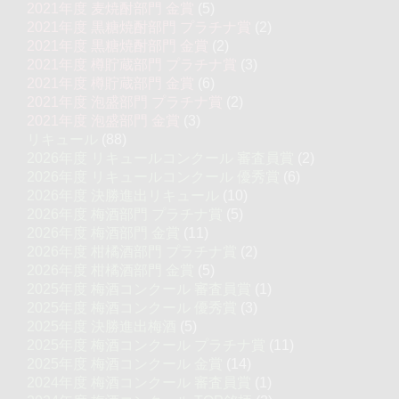
2021年度 麦焼酎部門 金賞
(5)
2021年度 黒糖焼酎部門 プラチナ賞
(2)
2021年度 黒糖焼酎部門 金賞
(2)
2021年度 樽貯蔵部門 プラチナ賞
(3)
2021年度 樽貯蔵部門 金賞
(6)
2021年度 泡盛部門 プラチナ賞
(2)
2021年度 泡盛部門 金賞
(3)
リキュール
(88)
2026年度 リキュールコンクール 審査員賞
(2)
2026年度 リキュールコンクール 優秀賞
(6)
2026年度 決勝進出リキュール
(10)
2026年度 梅酒部門 プラチナ賞
(5)
2026年度 梅酒部門 金賞
(11)
2026年度 柑橘酒部門 プラチナ賞
(2)
2026年度 柑橘酒部門 金賞
(5)
2025年度 梅酒コンクール 審査員賞
(1)
2025年度 梅酒コンクール 優秀賞
(3)
2025年度 決勝進出梅酒
(5)
2025年度 梅酒コンクール プラチナ賞
(11)
2025年度 梅酒コンクール 金賞
(14)
2024年度 梅酒コンクール 審査員賞
(1)