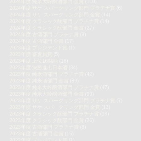
2024年度 純米大吟醸酒部門 金賞
(110)
2024年度 サケ スパークリング部門 プラチナ賞
(6)
2024年度 サケ スパークリング部門 金賞
(14)
2024年度 クラシック酛部門 プラチナ賞
(14)
2024年度 クラシック酛部門 金賞
(27)
2024年度 古酒部門 プラチナ賞
(8)
2024年度 古酒部門 金賞
(17)
2023年度 プレジデント賞
(1)
2023年度 審査員賞
(5)
2023年度 上位16銘柄
(16)
2023年度 決勝進出日本酒
(34)
2023年度 純米酒部門 プラチナ賞
(42)
2023年度 純米酒部門 金賞
(89)
2023年度 純米大吟醸酒部門 プラチナ賞
(47)
2023年度 純米大吟醸酒部門 金賞
(99)
2023年度 サケ スパークリング部門 プラチナ賞
(7)
2023年度 サケ スパークリング部門 金賞
(13)
2023年度 クラシック酛部門 プラチナ賞
(13)
2023年度 クラシック酛部門 金賞
(26)
2023年度 古酒部門 プラチナ賞
(8)
2023年度 古酒部門 金賞
(15)
2022年度 プレジデント賞
(1)