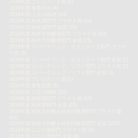
2019年度 プレジデント賞
(1)
2019年度 審査員賞
(4)
2019年度 上位14銘柄
(14)
2019年度 純米酒部門 プラチナ賞
(34)
2019年度 純米酒部門 金賞
(78)
2019年度 純米大吟醸酒部門 プラチナ賞
(32)
2019年度 純米大吟醸酒部門 金賞
(75)
2019年度 スパークリング・スタンダード部門 プラチ
ナ賞
(3)
2019年度 スパークリング・スタンダード部門 金賞
(7)
2019年度 スパークリング・ソフト部門 プラチナ賞
(3)
2019年度 スパークリング・ソフト部門 金賞
(3)
2018年度 プレジデント賞
(1)
2018年度 審査員賞
(3)
2018年度 上位12銘柄
(12)
2018年度 純米酒部門 プラチナ賞
(10)
2018年度 純米酒部門 金賞
(25)
2018年度 純米大吟醸＆純米吟醸酒部門 プラチナ賞
(62)
2018年度 純米大吟醸＆純米吟醸酒部門 金賞
(107)
2018年度 にごり酒部門 プラチナ賞
(3)
2018年度 にごり酒部門 金賞
(6)