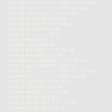
2021年度 サケ スパークリング部門 プラチナ賞
(5)
2021年度 サケ スパークリング部門 金賞
(11)
2021年度 五百万石部門 プラチナ賞
(6)
2021年度 五百万石部門 金賞
(11)
2021年度 美山錦部門 プラチナ賞
(4)
2021年度 美山錦部門 金賞
(9)
2020年度 プレジデント賞
(1)
2020年度 審査員賞
(6)
2020年度 上位18銘柄
(18)
2020年度 純米酒部門 プラチナ賞
(38)
2020年度 純米酒部門 金賞
(79)
2020年度 純米大吟醸酒部門 プラチナ賞
(34)
2020年度 純米大吟醸酒部門 金賞
(71)
2020年度 サケ スパークリング部門 プラチナ賞
(3)
2020年度 サケ スパークリング部門 金賞
(9)
2020年度 山田錦部門 プラチナ賞
(3)
2020年度 山田錦部門 金賞
(15)
2020年度 雄町部門 プラチナ賞
(3)
2020年度 雄町部門 金賞
(11)
2020年度 出羽燦々部門 プラチナ賞
(3)
2020年度 出羽燦々部門 金賞
(3)