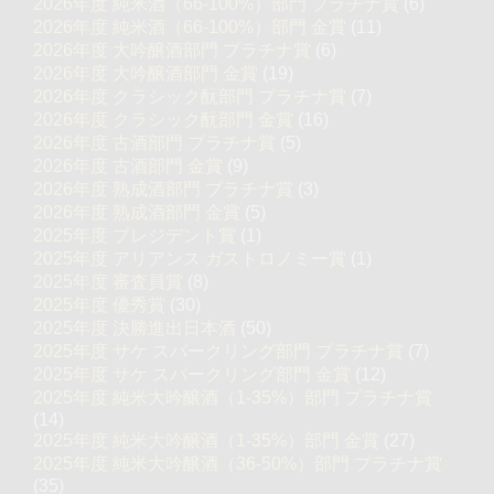
2026年度 純米酒（66-100%）部門 プラチナ賞
(6)
2026年度 純米酒（66-100%）部門 金賞
(11)
2026年度 大吟醸酒部門 プラチナ賞
(6)
2026年度 大吟醸酒部門 金賞
(19)
2026年度 クラシック酛部門 プラチナ賞
(7)
2026年度 クラシック酛部門 金賞
(16)
2026年度 古酒部門 プラチナ賞
(5)
2026年度 古酒部門 金賞
(9)
2026年度 熟成酒部門 プラチナ賞
(3)
2026年度 熟成酒部門 金賞
(5)
2025年度 プレジデント賞
(1)
2025年度 アリアンス ガストロノミー賞
(1)
2025年度 審査員賞
(8)
2025年度 優秀賞
(30)
2025年度 決勝進出日本酒
(50)
2025年度 サケ スパークリング部門 プラチナ賞
(7)
2025年度 サケ スパークリング部門 金賞
(12)
2025年度 純米大吟醸酒（1-35%）部門 プラチナ賞
(14)
2025年度 純米大吟醸酒（1-35%）部門 金賞
(27)
2025年度 純米大吟醸酒（36-50%）部門 プラチナ賞
(35)