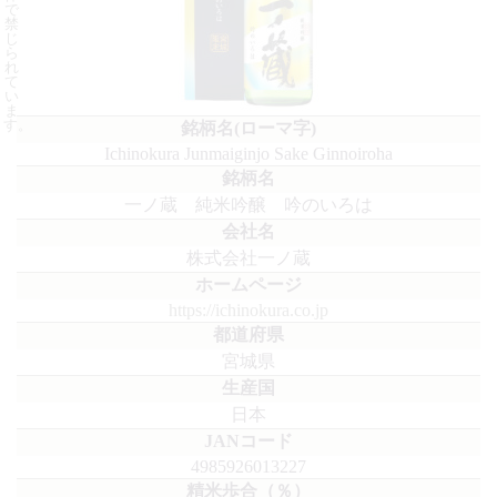
で
禁
じ
ら
れ
て
い
ま
す。
Ichinokura Junmaiginjo Sake Ginnoiroha
一ノ蔵 純米吟醸 吟のいろは
株式会社一ノ蔵
https://ichinokura.co.jp
宮城県
日本
4985926013227