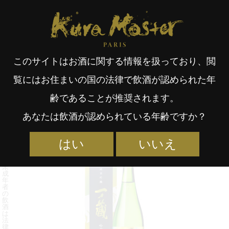
Kura Master Paris
受賞酒検索
受賞蔵元一覧
受賞酒取扱店
Fr
日
このサイトはお酒に関する情報を扱っており、閲
an
本
一ノ蔵 純米吟醸 吟のいろは
覧にはお住まいの国の法律で飲酒が認められた年
齢であることが推奨されます。
çai
語
あなたは飲酒が認められている年齢ですか？
2021年度 純米大吟醸酒部門 金賞
はい
いいえ
s
未
成
年
者
の
飲
酒
は
法
律