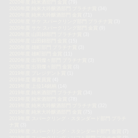
2020年度 純米酒部門 金賞
(79)
2020年度 純米大吟醸酒部門 プラチナ賞
(34)
2020年度 純米大吟醸酒部門 金賞
(71)
2020年度 サケ スパークリング部門 プラチナ賞
(3)
2020年度 サケ スパークリング部門 金賞
(9)
2020年度 山田錦部門 プラチナ賞
(3)
2020年度 山田錦部門 金賞
(15)
2020年度 雄町部門 プラチナ賞
(3)
2020年度 雄町部門 金賞
(11)
2020年度 出羽燦々部門 プラチナ賞
(3)
2020年度 出羽燦々部門 金賞
(3)
2019年度 プレジデント賞
(1)
2019年度 審査員賞
(4)
2019年度 上位14銘柄
(14)
2019年度 純米酒部門 プラチナ賞
(34)
2019年度 純米酒部門 金賞
(78)
2019年度 純米大吟醸酒部門 プラチナ賞
(32)
2019年度 純米大吟醸酒部門 金賞
(75)
2019年度 スパークリング・スタンダード部門 プラチ
ナ賞
(3)
2019年度 スパークリング・スタンダード部門 金賞
(7)
2019年度 スパークリング・ソフト部門 プラチナ賞
(3)