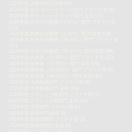
2026年度 決勝進出日本酒
(55)
2026年度 サケ スパークリング部門 プラチナ賞
(5)
2026年度 サケ スパークリング部門 金賞
(11)
2026年度 純米大吟醸酒（1-35%）部門 プラチナ賞
(12)
2026年度 純米大吟醸酒（1-35%）部門 金賞
(29)
2026年度 純米大吟醸酒（36-50%）部門 プラチナ賞
(37)
2026年度 純米大吟醸酒（36-50%）部門 金賞
(68)
2026年度 純米酒（51-65%）部門 プラチナ賞
(32)
2026年度 純米酒（51-65%）部門 金賞
(65)
2026年度 純米酒（66-100%）部門 プラチナ賞
(6)
2026年度 純米酒（66-100%）部門 金賞
(11)
2026年度 大吟醸酒部門 プラチナ賞
(6)
2026年度 大吟醸酒部門 金賞
(19)
2026年度 クラシック酛部門 プラチナ賞
(7)
2026年度 クラシック酛部門 金賞
(16)
2026年度 古酒部門 プラチナ賞
(5)
2026年度 古酒部門 金賞
(9)
2026年度 熟成酒部門 プラチナ賞
(3)
2026年度 熟成酒部門 金賞
(5)
2025年度 プレジデント賞
(1)