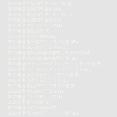
2022年度 生酛部門 プラチナ賞
(8)
2022年度 生酛部門 金賞
(16)
2022年度 古酒部門 プラチナ賞
(11)
2022年度 古酒部門 金賞
(22)
2021年度 プレジデント賞
(1)
2021年度 審査員賞
(5)
2021年度 上位16銘柄
(16)
2021年度 純米酒部門 プラチナ賞
(45)
2021年度 純米酒部門 金賞
(91)
2021年度 純米大吟醸酒部門 プラチナ賞
(44)
2021年度 純米大吟醸酒部門 金賞
(90)
2021年度 サケ スパークリング部門 プラチナ賞
(5)
2021年度 サケ スパークリング部門 金賞
(11)
2021年度 五百万石部門 プラチナ賞
(6)
2021年度 五百万石部門 金賞
(11)
2021年度 美山錦部門 プラチナ賞
(4)
2021年度 美山錦部門 金賞
(9)
2020年度 プレジデント賞
(1)
2020年度 審査員賞
(6)
2020年度 上位18銘柄
(18)
2020年度 純米酒部門 プラチナ賞
(38)