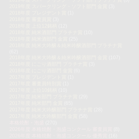
2019年度 スパークリング・ソフト部門 金賞
(3)
2018年度 プレジデント賞
(1)
2018年度 審査員賞
(3)
2018年度 上位12銘柄
(12)
2018年度 純米酒部門 プラチナ賞
(10)
2018年度 純米酒部門 金賞
(25)
2018年度 純米大吟醸＆純米吟醸酒部門 プラチナ賞
(62)
2018年度 純米大吟醸＆純米吟醸酒部門 金賞
(107)
2018年度 にごり酒部門 プラチナ賞
(3)
2018年度 にごり酒部門 金賞
(6)
2017年度 プレジデント賞
(1)
2017年度 審査員特別賞
(1)
2017年度 上位10銘柄
(10)
2017年度 純米部門 プラチナ賞
(29)
2017年度 純米部門 金賞
(65)
2017年度 純米大吟醸部門 プラチナ賞
(28)
2017年度 純米大吟醸部門 金賞
(58)
本格焼酎・泡盛
(270)
2026年度 本格焼酎・泡盛コンクール 審査員賞
(8)
2026年度 本格焼酎・泡盛コンクール 優秀賞
(16)