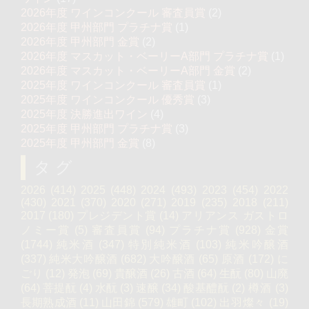
2026年度 ワインコンクール 審査員賞
(2)
2026年度 甲州部門 プラチナ賞
(1)
2026年度 甲州部門 金賞
(2)
2026年度 マスカット・ベーリーA部門 プラチナ賞
(1)
2026年度 マスカット・ベーリーA部門 金賞
(2)
2025年度 ワインコンクール 審査員賞
(1)
2025年度 ワインコンクール 優秀賞
(3)
2025年度 決勝進出ワイン
(4)
2025年度 甲州部門 プラチナ賞
(3)
2025年度 甲州部門 金賞
(8)
タグ
2026
(414)
2025
(448)
2024
(493)
2023
(454)
2022
(430)
2021
(370)
2020
(271)
2019
(235)
2018
(211)
2017
(180)
プレジデント賞
(14)
アリアンス ガストロ
ノミー賞
(5)
審査員賞
(94)
プラチナ賞
(928)
金賞
(1744)
純米酒
(347)
特別純米酒
(103)
純米吟醸酒
(337)
純米大吟醸酒
(682)
大吟醸酒
(65)
原酒
(172)
に
ごり
(12)
発泡
(69)
貴醸酒
(26)
古酒
(64)
生酛
(80)
山廃
(64)
菩提酛
(4)
水酛
(3)
速醸
(34)
酸基醴酛
(2)
樽酒
(3)
長期熟成酒
(11)
山田錦
(579)
雄町
(102)
出羽燦々
(19)