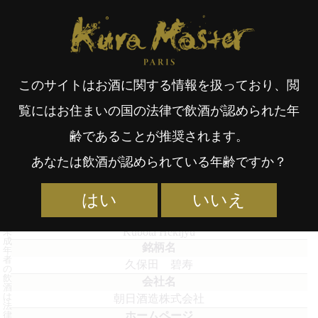
Kura Master Paris
受賞酒検索
受賞蔵元一覧
受賞酒取扱店
Fr
日
このサイトはお酒に関する情報を扱っており、閲
an
本
久保田 碧寿
覧にはお住まいの国の法律で飲酒が認められた年
齢であることが推奨されます。
çai
語
あなたは飲酒が認められている年齢ですか？
2021年度 純米大吟醸酒部門 プラチナ賞
はい
いいえ
s
Kubota Hekijyu
未
成
年
者
久保田 碧寿
の
飲
酒
は
朝日酒造株式会社
法
律