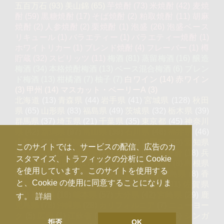
五百万石
(93)
美山錦
(65)
芋焼酎
(73)
米焼酎
(42)
麦焼
酎
(59)
黒糖焼酎
(17)
そば焼酎
(2)
粕取焼酎
(11)
胡麻
焼酎
(2)
人参焼酎
(2)
栗焼酎
(1)
泡盛
(26)
泡盛ベース
リキュール
(1)
バラエティー
(1)
バラエティー焼酎
(1)
ホワイトリカー
(1)
ブレンド焼酎
(4)
フレーバー
(1)
樽
貯蔵
(32)
スピリッツ
(11)
梅酒
(81)
蒸留梅酒
(16)
醸造
梅酒
(34)
本格焼酎梅酒
(13)
ベース混合梅酒
(6)
ブレン
ド梅酒
(13)
柑橘酒
(7)
柚子
(7)
白ワイン
(14)
赤ワイン
(3)
甲州
(14)
マスカット・ベーリーA
(3)
北海道
(13)
青森県
(44)
岩手県
(41)
宮城県
(128)
秋田
県
(65)
山形県
(83)
福島県
(49)
茨城県
(32)
栃木県
(39)
群馬県
(37)
埼玉県
(21)
千葉県
(35)
東京都
(45)
神奈川
県
(42)
新潟県
(97)
富山県
(39)
石川県
(46)
福井県
(46)
山梨県
(36)
長野県
(88)
岐阜県
(83)
静岡県
(59)
愛知県
このサイトでは、サービスの配信、広告のカ
(23)
三重県
(67)
滋賀県
(26)
京都府
(58)
大阪府
(18)
兵
スタマイズ、トラフィックの分析に Cookie
庫県
(138)
奈良県
(17)
和歌山県
(57)
鳥取県
(8)
島根県
を使用しています。このサイトを使用する
(36)
岡山県
(33)
広島県
(63)
山口県
(30)
徳島県
(8)
香
と、Cookie の使用に同意することになりま
川県
(9)
愛媛県
(32)
高知県
(54)
福岡県
(91)
佐賀県
(69)
長崎県
(18)
熊本県
(57)
大分県
(42)
宮崎県
(29)
鹿
す。
詳細
児島県
(78)
沖縄県
(28)
カリフォルニア
(7)
ニューヨー
ク
(5)
広西
(1)
江蘇省
(2)
フランス
(3)
台湾
(5)
シンガ
拒否
OK