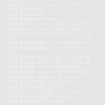
2025年度 アリアンス ガストロノミー賞
(1)
2025年度 審査員賞
(8)
2025年度 優秀賞
(30)
2025年度 決勝進出日本酒
(50)
2025年度 サケ スパークリング部門 プラチナ賞
(7)
2025年度 サケ スパークリング部門 金賞
(12)
2025年度 純米大吟醸酒（1-35%）部門 プラチナ賞
(14)
2025年度 純米大吟醸酒（1-35%）部門 金賞
(27)
2025年度 純米大吟醸酒（36-50%）部門 プラチナ賞
(35)
2025年度 純米大吟醸酒（36-50%）部門 金賞
(69)
2025年度 純米酒（51-65%）部門 プラチナ賞
(35)
2025年度 純米酒（51-65%）部門 金賞
(70)
2025年度 純米酒（66-100%）部門 プラチナ賞
(6)
2025年度 純米酒（66-100%）部門 金賞
(10)
2025年度 大吟醸酒部門 プラチナ賞
(11)
2025年度 大吟醸酒部門 金賞
(18)
2025年度 クラシック酛部門 プラチナ賞
(8)
2025年度 クラシック酛部門 金賞
(17)
2025年度 古酒部門 プラチナ賞
(7)