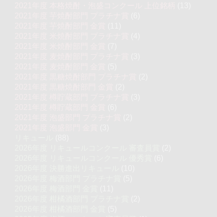
2021年度 本格焼酎・泡盛コンクール 上位銘柄
(13)
2021年度 芋焼酎部門 プラチナ賞
(6)
2021年度 芋焼酎部門 金賞
(11)
2021年度 米焼酎部門 プラチナ賞
(4)
2021年度 米焼酎部門 金賞
(7)
2021年度 麦焼酎部門 プラチナ賞
(3)
2021年度 麦焼酎部門 金賞
(5)
2021年度 黒糖焼酎部門 プラチナ賞
(2)
2021年度 黒糖焼酎部門 金賞
(2)
2021年度 樽貯蔵部門 プラチナ賞
(3)
2021年度 樽貯蔵部門 金賞
(6)
2021年度 泡盛部門 プラチナ賞
(2)
2021年度 泡盛部門 金賞
(3)
リキュール
(88)
2026年度 リキュールコンクール 審査員賞
(2)
2026年度 リキュールコンクール 優秀賞
(6)
2026年度 決勝進出リキュール
(10)
2026年度 梅酒部門 プラチナ賞
(5)
2026年度 梅酒部門 金賞
(11)
2026年度 柑橘酒部門 プラチナ賞
(2)
2026年度 柑橘酒部門 金賞
(5)