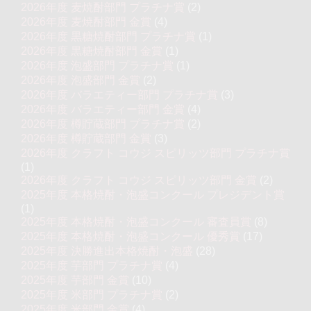
2026年度 麦焼酎部門 プラチナ賞
(2)
2026年度 麦焼酎部門 金賞
(4)
2026年度 黒糖焼酎部門 プラチナ賞
(1)
2026年度 黒糖焼酎部門 金賞
(1)
2026年度 泡盛部門 プラチナ賞
(1)
2026年度 泡盛部門 金賞
(2)
2026年度 バラエティー部門 プラチナ賞
(3)
2026年度 バラエティー部門 金賞
(4)
2026年度 樽貯蔵部門 プラチナ賞
(2)
2026年度 樽貯蔵部門 金賞
(3)
2026年度 クラフト コウジ スピリッツ部門 プラチナ賞
(1)
2026年度 クラフト コウジ スピリッツ部門 金賞
(2)
2025年度 本格焼酎・泡盛コンクール プレジデント賞
(1)
2025年度 本格焼酎・泡盛コンクール 審査員賞
(8)
2025年度 本格焼酎・泡盛コンクール 優秀賞
(17)
2025年度 決勝進出本格焼酎・泡盛
(28)
2025年度 芋部門 プラチナ賞
(4)
2025年度 芋部門 金賞
(10)
2025年度 米部門 プラチナ賞
(2)
2025年度 米部門 金賞
(4)