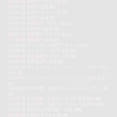
2024年度 米部門 プラチナ賞
(2)
2024年度 米部門 金賞
(5)
2024年度 麦部門 プラチナ賞
(3)
2024年度 麦部門 金賞
(7)
2024年度 黒糖部門 プラチナ賞
(2)
2024年度 黒糖部門 金賞
(2)
2024年度 泡盛部門 プラチナ賞
(3)
2024年度 泡盛部門 金賞
(7)
2024年度 バラエティー部門 プラチナ賞
(2)
2024年度 バラエティー部門 金賞
(5)
2024年度 樽貯蔵部門 プラチナ賞
(3)
2024年度 樽貯蔵部門 金賞
(6)
2024年度 プレステージ コウジ スピリッツ部門 プラチ
ナ賞
(2)
2024年度 プレステージ コウジ スピリッツ部門 金賞
(4)
2023年度 本格焼酎・泡盛コンクール プレジデント賞
(1)
2023年度 本格焼酎・泡盛コンクール 審査員賞
(8)
2023年度 本格焼酎・泡盛コンクール 上位銘柄
(16)
2023年度 決勝進出本格焼酎・泡盛
(30)
2023年度 芋部門 プラチナ賞
(4)