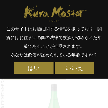
Kura Master Paris
受賞酒検索
受賞蔵元一覧
受賞酒取扱店
Fr
日
このサイトはお酒に関する情報を扱っており、閲
an
本
作 穂乃智
覧にはお住まいの国の法律で飲酒が認められた年
齢であることが推奨されます。
çai
語
あなたは飲酒が認められている年齢ですか？
2019年度 純米酒部門 金賞
はい
いいえ
s
2017年度 純米部門 プラチナ賞
未
成
年
者
の
飲
酒
は
法
律