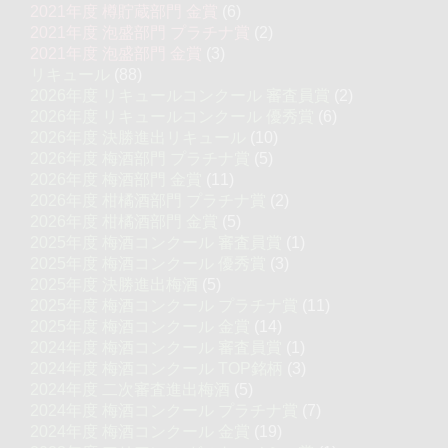
2021年度 樽貯蔵部門 金賞
(6)
2021年度 泡盛部門 プラチナ賞
(2)
2021年度 泡盛部門 金賞
(3)
リキュール
(88)
2026年度 リキュールコンクール 審査員賞
(2)
2026年度 リキュールコンクール 優秀賞
(6)
2026年度 決勝進出リキュール
(10)
2026年度 梅酒部門 プラチナ賞
(5)
2026年度 梅酒部門 金賞
(11)
2026年度 柑橘酒部門 プラチナ賞
(2)
2026年度 柑橘酒部門 金賞
(5)
2025年度 梅酒コンクール 審査員賞
(1)
2025年度 梅酒コンクール 優秀賞
(3)
2025年度 決勝進出梅酒
(5)
2025年度 梅酒コンクール プラチナ賞
(11)
2025年度 梅酒コンクール 金賞
(14)
2024年度 梅酒コンクール 審査員賞
(1)
2024年度 梅酒コンクール TOP銘柄
(3)
2024年度 二次審査進出梅酒
(5)
2024年度 梅酒コンクール プラチナ賞
(7)
2024年度 梅酒コンクール 金賞
(19)