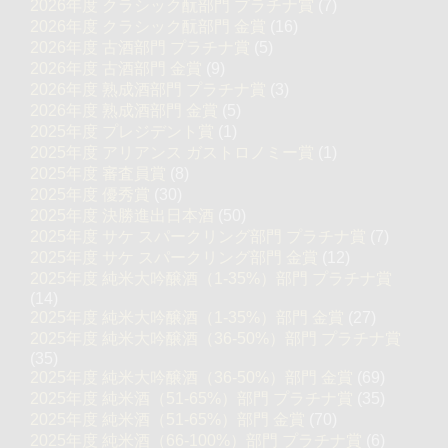
2026年度 クラシック酛部門 プラチナ賞
(7)
2026年度 クラシック酛部門 金賞
(16)
2026年度 古酒部門 プラチナ賞
(5)
2026年度 古酒部門 金賞
(9)
2026年度 熟成酒部門 プラチナ賞
(3)
2026年度 熟成酒部門 金賞
(5)
2025年度 プレジデント賞
(1)
2025年度 アリアンス ガストロノミー賞
(1)
2025年度 審査員賞
(8)
2025年度 優秀賞
(30)
2025年度 決勝進出日本酒
(50)
2025年度 サケ スパークリング部門 プラチナ賞
(7)
2025年度 サケ スパークリング部門 金賞
(12)
2025年度 純米大吟醸酒（1-35%）部門 プラチナ賞
(14)
2025年度 純米大吟醸酒（1-35%）部門 金賞
(27)
2025年度 純米大吟醸酒（36-50%）部門 プラチナ賞
(35)
2025年度 純米大吟醸酒（36-50%）部門 金賞
(69)
2025年度 純米酒（51-65%）部門 プラチナ賞
(35)
2025年度 純米酒（51-65%）部門 金賞
(70)
2025年度 純米酒（66-100%）部門 プラチナ賞
(6)