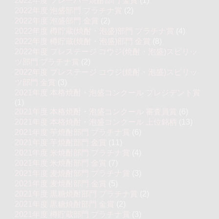
2022年度 フレーバー焼酎部門 金賞
(1)
2022年度 泡盛部門 プラチナ賞
(2)
2022年度 泡盛部門 金賞
(2)
2022年度 樽貯蔵(焼酎・泡盛)部門 プラチナ賞
(4)
2022年度 樽貯蔵(焼酎・泡盛)部門 金賞
(8)
2022年度 プレステージ コウジ(焼酎・泡盛)スピリッ
ツ部門 プラチナ賞
(2)
2022年度 プレステージ コウジ(焼酎・泡盛)スピリッ
ツ部門 金賞
(3)
2021年度 本格焼酎・泡盛コンクール プレジデント賞
(1)
2021年度 本格焼酎・泡盛コンクール 審査員賞
(6)
2021年度 本格焼酎・泡盛コンクール 上位銘柄
(13)
2021年度 芋焼酎部門 プラチナ賞
(6)
2021年度 芋焼酎部門 金賞
(11)
2021年度 米焼酎部門 プラチナ賞
(4)
2021年度 米焼酎部門 金賞
(7)
2021年度 麦焼酎部門 プラチナ賞
(3)
2021年度 麦焼酎部門 金賞
(5)
2021年度 黒糖焼酎部門 プラチナ賞
(2)
2021年度 黒糖焼酎部門 金賞
(2)
2021年度 樽貯蔵部門 プラチナ賞
(3)