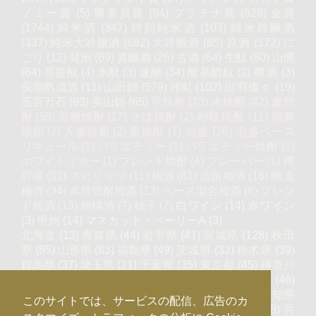
ノミー賞
(5)
審査員賞
(94)
プラチナ賞
(928)
金賞
(1744)
純米酒
(347)
特別純米酒
(103)
純米吟醸酒
(337)
純米大吟醸酒
(682)
大吟醸酒
(65)
原酒
(172)
に
ごり
(12)
発泡
(69)
貴醸酒
(26)
古酒
(64)
生酛
(80)
山廃
(64)
菩提酛
(4)
水酛
(3)
速醸
(34)
酸基醴酛
(2)
樽酒
(3)
長期熟成酒
(11)
山田錦
(579)
雄町
(102)
出羽燦々
(19)
五百万石
(93)
美山錦
(65)
芋焼酎
(73)
米焼酎
(42)
麦焼
酎
(59)
黒糖焼酎
(17)
そば焼酎
(2)
粕取焼酎
(11)
胡麻
焼酎
(2)
人参焼酎
(2)
栗焼酎
(1)
泡盛
(26)
泡盛ベース
リキュール
(1)
バラエティー
(1)
バラエティー焼酎
(1)
ホワイトリカー
(1)
ブレンド焼酎
(4)
フレーバー
(1)
樽
貯蔵
(32)
スピリッツ
(11)
梅酒
(81)
蒸留梅酒
(16)
醸造
梅酒
(34)
本格焼酎梅酒
(13)
ベース混合梅酒
(6)
ブレン
ド梅酒
(13)
柑橘酒
(7)
柚子
(7)
白ワイン
(14)
赤ワイン
(3)
甲州
(14)
マスカット・ベーリーA
(3)
北海道
(13)
青森県
(44)
岩手県
(41)
宮城県
(128)
秋田
県
(65)
山形県
(83)
福島県
(49)
茨城県
(32)
栃木県
(39)
群馬県
(37)
埼玉県
(21)
千葉県
(35)
東京都
(45)
神奈川
県
(42)
新潟県
(97)
富山県
(39)
石川県
(46)
福井県
(46)
山梨県
(36)
長野県
(88)
岐阜県
(83)
静岡県
(59)
愛知県
このサイトでは、サービスの配信、広告のカ
(23)
三重県
(67)
滋賀県
(26)
京都府
(58)
大阪府
(18)
兵