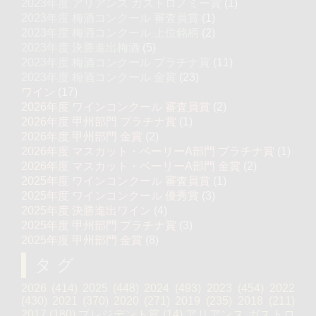
2023年度 アリアンス ガストロノミー賞
(1)
2023年度 梅酒コンクール 審査員賞
(1)
2023年度 梅酒コンクール 上位銘柄
(2)
2023年度 決勝進出梅酒
(5)
2023年度 梅酒コンクール プラチナ賞
(11)
2023年度 梅酒コンクール 金賞
(23)
ワイン
(17)
2026年度 ワインコンクール 審査員賞
(2)
2026年度 甲州部門 プラチナ賞
(1)
2026年度 甲州部門 金賞
(2)
2026年度 マスカット・ベーリーA部門 プラチナ賞
(1)
2026年度 マスカット・ベーリーA部門 金賞
(2)
2025年度 ワインコンクール 審査員賞
(1)
2025年度 ワインコンクール 優秀賞
(3)
2025年度 決勝進出ワイン
(4)
2025年度 甲州部門 プラチナ賞
(3)
2025年度 甲州部門 金賞
(8)
タグ
2026
(414)
2025
(448)
2024
(493)
2023
(454)
2022
(430)
2021
(370)
2020
(271)
2019
(235)
2018
(211)
2017
(180)
プレジデント賞
(14)
アリアンス ガストロ