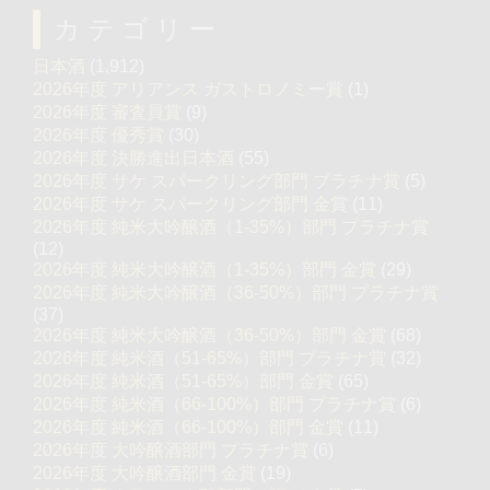
カテゴリー
日本酒
(1,912)
2026年度 アリアンス ガストロノミー賞
(1)
2026年度 審査員賞
(9)
2026年度 優秀賞
(30)
2026年度 決勝進出日本酒
(55)
2026年度 サケ スパークリング部門 プラチナ賞
(5)
2026年度 サケ スパークリング部門 金賞
(11)
2026年度 純米大吟醸酒（1-35%）部門 プラチナ賞
(12)
2026年度 純米大吟醸酒（1-35%）部門 金賞
(29)
2026年度 純米大吟醸酒（36-50%）部門 プラチナ賞
(37)
2026年度 純米大吟醸酒（36-50%）部門 金賞
(68)
2026年度 純米酒（51-65%）部門 プラチナ賞
(32)
2026年度 純米酒（51-65%）部門 金賞
(65)
2026年度 純米酒（66-100%）部門 プラチナ賞
(6)
2026年度 純米酒（66-100%）部門 金賞
(11)
2026年度 大吟醸酒部門 プラチナ賞
(6)
2026年度 大吟醸酒部門 金賞
(19)