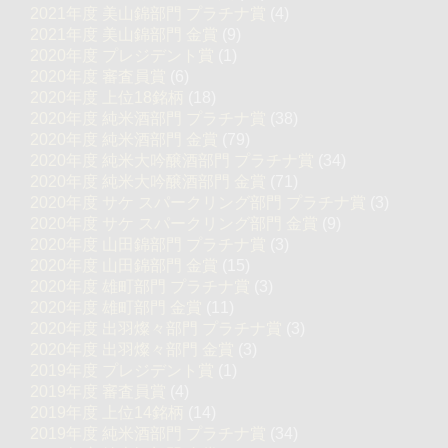
2021年度 美山錦部門 プラチナ賞
(4)
2021年度 美山錦部門 金賞
(9)
2020年度 プレジデント賞
(1)
2020年度 審査員賞
(6)
2020年度 上位18銘柄
(18)
2020年度 純米酒部門 プラチナ賞
(38)
2020年度 純米酒部門 金賞
(79)
2020年度 純米大吟醸酒部門 プラチナ賞
(34)
2020年度 純米大吟醸酒部門 金賞
(71)
2020年度 サケ スパークリング部門 プラチナ賞
(3)
2020年度 サケ スパークリング部門 金賞
(9)
2020年度 山田錦部門 プラチナ賞
(3)
2020年度 山田錦部門 金賞
(15)
2020年度 雄町部門 プラチナ賞
(3)
2020年度 雄町部門 金賞
(11)
2020年度 出羽燦々部門 プラチナ賞
(3)
2020年度 出羽燦々部門 金賞
(3)
2019年度 プレジデント賞
(1)
2019年度 審査員賞
(4)
2019年度 上位14銘柄
(14)
2019年度 純米酒部門 プラチナ賞
(34)