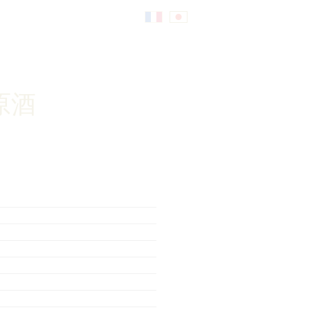
Fr
日
an
本
原酒
çai
語
s