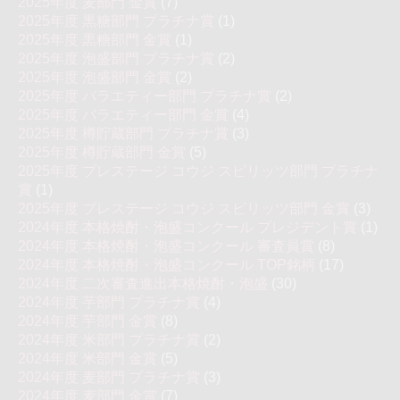
2025年度 麦部門 金賞
(7)
2025年度 黒糖部門 プラチナ賞
(1)
2025年度 黒糖部門 金賞
(1)
2025年度 泡盛部門 プラチナ賞
(2)
2025年度 泡盛部門 金賞
(2)
2025年度 バラエティー部門 プラチナ賞
(2)
2025年度 バラエティー部門 金賞
(4)
2025年度 樽貯蔵部門 プラチナ賞
(3)
2025年度 樽貯蔵部門 金賞
(5)
2025年度 プレステージ コウジ スピリッツ部門 プラチナ
賞
(1)
2025年度 プレステージ コウジ スピリッツ部門 金賞
(3)
2024年度 本格焼酎・泡盛コンクール プレジデント賞
(1)
2024年度 本格焼酎・泡盛コンクール 審査員賞
(8)
2024年度 本格焼酎・泡盛コンクール TOP銘柄
(17)
2024年度 二次審査進出本格焼酎・泡盛
(30)
2024年度 芋部門 プラチナ賞
(4)
2024年度 芋部門 金賞
(8)
2024年度 米部門 プラチナ賞
(2)
2024年度 米部門 金賞
(5)
2024年度 麦部門 プラチナ賞
(3)
2024年度 麦部門 金賞
(7)