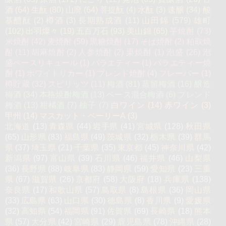
酒
(64)
生酛
(80)
山廃
(64)
菩提酛
(4)
水酛
(3)
速醸
(34)
酸
基醴酛
(2)
樽酒
(3)
長期熟成酒
(11)
山田錦
(579)
雄町
(102)
出羽燦々
(19)
五百万石
(93)
美山錦
(65)
芋焼酎
(73)
米焼酎
(42)
麦焼酎
(59)
黒糖焼酎
(17)
そば焼酎
(2)
粕取焼
酎
(11)
胡麻焼酎
(2)
人参焼酎
(2)
栗焼酎
(1)
泡盛
(26)
泡
盛ベースリキュール
(1)
バラエティー
(1)
バラエティー焼
酎
(1)
ホワイトリカー
(1)
ブレンド焼酎
(4)
フレーバー
(1)
樽貯蔵
(32)
スピリッツ
(11)
梅酒
(81)
蒸留梅酒
(16)
醸造
梅酒
(34)
本格焼酎梅酒
(13)
ベース混合梅酒
(6)
ブレンド
梅酒
(13)
柑橘酒
(7)
柚子
(7)
白ワイン
(14)
赤ワイン
(3)
甲州
(14)
マスカット・ベーリーA
(3)
北海道
(13)
青森県
(44)
岩手県
(41)
宮城県
(128)
秋田県
(65)
山形県
(83)
福島県
(49)
茨城県
(32)
栃木県
(39)
群馬
県
(37)
埼玉県
(21)
千葉県
(35)
東京都
(45)
神奈川県
(42)
新潟県
(97)
富山県
(39)
石川県
(46)
福井県
(46)
山梨県
(36)
長野県
(88)
岐阜県
(83)
静岡県
(59)
愛知県
(23)
三重
県
(67)
滋賀県
(26)
京都府
(58)
大阪府
(18)
兵庫県
(138)
奈良県
(17)
和歌山県
(57)
鳥取県
(8)
島根県
(36)
岡山県
(33)
広島県
(63)
山口県
(30)
徳島県
(8)
香川県
(9)
愛媛県
(32)
高知県
(54)
福岡県
(91)
佐賀県
(69)
長崎県
(18)
熊本
県
(57)
大分県
(42)
宮崎県
(29)
鹿児島県
(78)
沖縄県
(28)