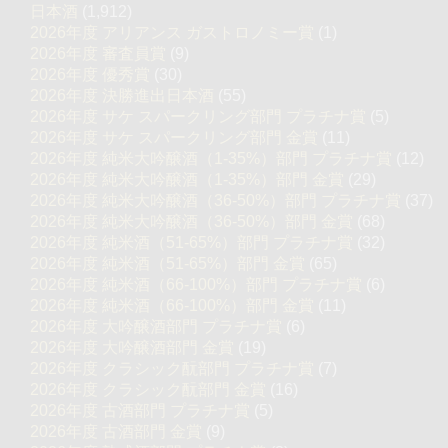
日本酒
(1,912)
2026年度 アリアンス ガストロノミー賞
(1)
2026年度 審査員賞
(9)
2026年度 優秀賞
(30)
2026年度 決勝進出日本酒
(55)
2026年度 サケ スパークリング部門 プラチナ賞
(5)
2026年度 サケ スパークリング部門 金賞
(11)
2026年度 純米大吟醸酒（1-35%）部門 プラチナ賞
(12)
2026年度 純米大吟醸酒（1-35%）部門 金賞
(29)
2026年度 純米大吟醸酒（36-50%）部門 プラチナ賞
(37)
2026年度 純米大吟醸酒（36-50%）部門 金賞
(68)
2026年度 純米酒（51-65%）部門 プラチナ賞
(32)
2026年度 純米酒（51-65%）部門 金賞
(65)
2026年度 純米酒（66-100%）部門 プラチナ賞
(6)
2026年度 純米酒（66-100%）部門 金賞
(11)
2026年度 大吟醸酒部門 プラチナ賞
(6)
2026年度 大吟醸酒部門 金賞
(19)
2026年度 クラシック酛部門 プラチナ賞
(7)
2026年度 クラシック酛部門 金賞
(16)
2026年度 古酒部門 プラチナ賞
(5)
2026年度 古酒部門 金賞
(9)