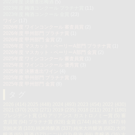
2023年度 決勝進出梅酒
(5)
2023年度 梅酒コンクール プラチナ賞
(11)
2023年度 梅酒コンクール 金賞
(23)
ワイン
(17)
2026年度 ワインコンクール 審査員賞
(2)
2026年度 甲州部門 プラチナ賞
(1)
2026年度 甲州部門 金賞
(2)
2026年度 マスカット・ベーリーA部門 プラチナ賞
(1)
2026年度 マスカット・ベーリーA部門 金賞
(2)
2025年度 ワインコンクール 審査員賞
(1)
2025年度 ワインコンクール 優秀賞
(3)
2025年度 決勝進出ワイン
(4)
2025年度 甲州部門 プラチナ賞
(3)
2025年度 甲州部門 金賞
(8)
タグ
2026
(414)
2025
(448)
2024
(493)
2023
(454)
2022
(430)
2021
(370)
2020
(271)
2019
(235)
2018
(211)
2017
(180)
プレジデント賞
(14)
アリアンス ガストロノミー賞
(5)
審
査員賞
(94)
プラチナ賞
(928)
金賞
(1744)
純米酒
(347)
特
別純米酒
(103)
純米吟醸酒
(337)
純米大吟醸酒
(682)
大吟
醸酒
(65)
原酒
(172)
にごり
(12)
発泡
(69)
貴醸酒
(26)
古