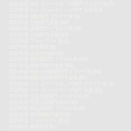
2022年度 サケ スパークリング部門 プラチナ賞
(7)
2022年度 サケ スパークリング部門 金賞
(13)
2022年度 生酛部門 プラチナ賞
(8)
2022年度 生酛部門 金賞
(16)
2022年度 古酒部門 プラチナ賞
(11)
2022年度 古酒部門 金賞
(22)
2021年度 プレジデント賞
(1)
2021年度 審査員賞
(5)
2021年度 上位16銘柄
(16)
2021年度 純米酒部門 プラチナ賞
(45)
2021年度 純米酒部門 金賞
(91)
2021年度 純米大吟醸酒部門 プラチナ賞
(44)
2021年度 純米大吟醸酒部門 金賞
(90)
2021年度 サケ スパークリング部門 プラチナ賞
(5)
2021年度 サケ スパークリング部門 金賞
(11)
2021年度 五百万石部門 プラチナ賞
(6)
2021年度 五百万石部門 金賞
(11)
2021年度 美山錦部門 プラチナ賞
(4)
2021年度 美山錦部門 金賞
(9)
2020年度 プレジデント賞
(1)
2020年度 審査員賞
(6)