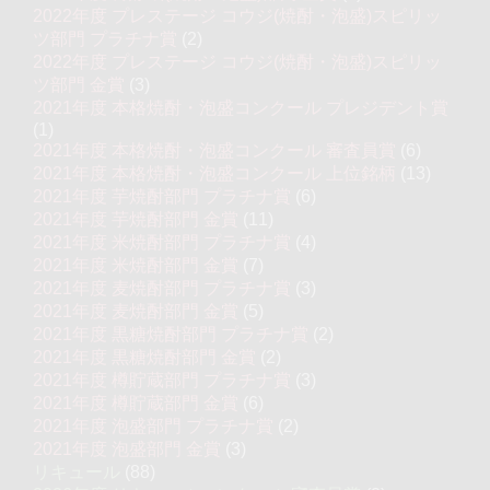
2022年度 プレステージ コウジ(焼酎・泡盛)スピリッ
ツ部門 プラチナ賞
(2)
2022年度 プレステージ コウジ(焼酎・泡盛)スピリッ
ツ部門 金賞
(3)
2021年度 本格焼酎・泡盛コンクール プレジデント賞
(1)
2021年度 本格焼酎・泡盛コンクール 審査員賞
(6)
2021年度 本格焼酎・泡盛コンクール 上位銘柄
(13)
2021年度 芋焼酎部門 プラチナ賞
(6)
2021年度 芋焼酎部門 金賞
(11)
2021年度 米焼酎部門 プラチナ賞
(4)
2021年度 米焼酎部門 金賞
(7)
2021年度 麦焼酎部門 プラチナ賞
(3)
2021年度 麦焼酎部門 金賞
(5)
2021年度 黒糖焼酎部門 プラチナ賞
(2)
2021年度 黒糖焼酎部門 金賞
(2)
2021年度 樽貯蔵部門 プラチナ賞
(3)
2021年度 樽貯蔵部門 金賞
(6)
2021年度 泡盛部門 プラチナ賞
(2)
2021年度 泡盛部門 金賞
(3)
リキュール
(88)