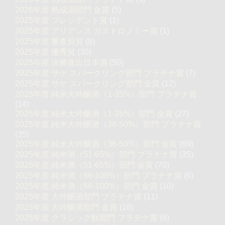
2026年度 熟成酒部門 金賞
(5)
2025年度 プレジデント賞
(1)
2025年度 アリアンス ガストロノミー賞
(1)
2025年度 審査員賞
(8)
2025年度 優秀賞
(30)
2025年度 決勝進出日本酒
(50)
2025年度 サケ スパークリング部門 プラチナ賞
(7)
2025年度 サケ スパークリング部門 金賞
(12)
2025年度 純米大吟醸酒（1-35%）部門 プラチナ賞
(14)
2025年度 純米大吟醸酒（1-35%）部門 金賞
(27)
2025年度 純米大吟醸酒（36-50%）部門 プラチナ賞
(35)
2025年度 純米大吟醸酒（36-50%）部門 金賞
(69)
2025年度 純米酒（51-65%）部門 プラチナ賞
(35)
2025年度 純米酒（51-65%）部門 金賞
(70)
2025年度 純米酒（66-100%）部門 プラチナ賞
(6)
2025年度 純米酒（66-100%）部門 金賞
(10)
2025年度 大吟醸酒部門 プラチナ賞
(11)
2025年度 大吟醸酒部門 金賞
(18)
2025年度 クラシック酛部門 プラチナ賞
(8)