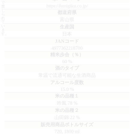
で
https://fumigiku.co.jp/
禁
じ
ら
れ
富山県
て
い
ま
す。
日本
4977362218700
60
%
常温で流通可能な生酒商品
15.0
%
吟風
78
山田錦
22
720, 1800
ml