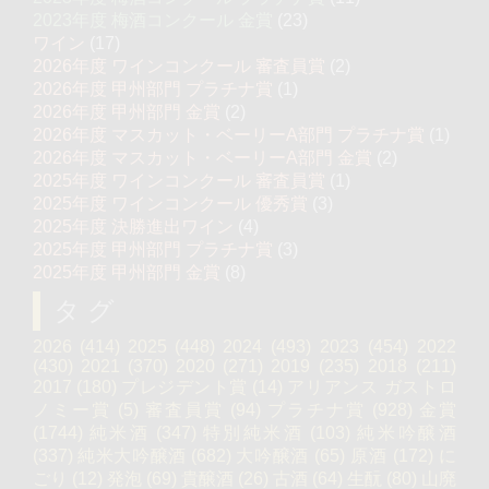
2023年度 梅酒コンクール 金賞
(23)
ワイン
(17)
2026年度 ワインコンクール 審査員賞
(2)
2026年度 甲州部門 プラチナ賞
(1)
2026年度 甲州部門 金賞
(2)
2026年度 マスカット・ベーリーA部門 プラチナ賞
(1)
2026年度 マスカット・ベーリーA部門 金賞
(2)
2025年度 ワインコンクール 審査員賞
(1)
2025年度 ワインコンクール 優秀賞
(3)
2025年度 決勝進出ワイン
(4)
2025年度 甲州部門 プラチナ賞
(3)
2025年度 甲州部門 金賞
(8)
タグ
2026
(414)
2025
(448)
2024
(493)
2023
(454)
2022
(430)
2021
(370)
2020
(271)
2019
(235)
2018
(211)
2017
(180)
プレジデント賞
(14)
アリアンス ガストロ
ノミー賞
(5)
審査員賞
(94)
プラチナ賞
(928)
金賞
(1744)
純米酒
(347)
特別純米酒
(103)
純米吟醸酒
(337)
純米大吟醸酒
(682)
大吟醸酒
(65)
原酒
(172)
に
ごり
(12)
発泡
(69)
貴醸酒
(26)
古酒
(64)
生酛
(80)
山廃