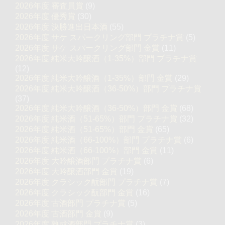
2026年度 審査員賞
(9)
2026年度 優秀賞
(30)
2026年度 決勝進出日本酒
(55)
2026年度 サケ スパークリング部門 プラチナ賞
(5)
2026年度 サケ スパークリング部門 金賞
(11)
2026年度 純米大吟醸酒（1-35%）部門 プラチナ賞
(12)
2026年度 純米大吟醸酒（1-35%）部門 金賞
(29)
2026年度 純米大吟醸酒（36-50%）部門 プラチナ賞
(37)
2026年度 純米大吟醸酒（36-50%）部門 金賞
(68)
2026年度 純米酒（51-65%）部門 プラチナ賞
(32)
2026年度 純米酒（51-65%）部門 金賞
(65)
2026年度 純米酒（66-100%）部門 プラチナ賞
(6)
2026年度 純米酒（66-100%）部門 金賞
(11)
2026年度 大吟醸酒部門 プラチナ賞
(6)
2026年度 大吟醸酒部門 金賞
(19)
2026年度 クラシック酛部門 プラチナ賞
(7)
2026年度 クラシック酛部門 金賞
(16)
2026年度 古酒部門 プラチナ賞
(5)
2026年度 古酒部門 金賞
(9)
2026年度 熟成酒部門 プラチナ賞
(3)