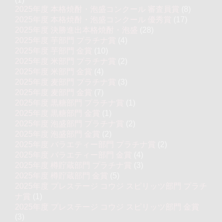
2025年度 本格焼酎・泡盛コンクール 審査員賞
(8)
2025年度 本格焼酎・泡盛コンクール 優秀賞
(17)
2025年度 決勝進出本格焼酎・泡盛
(28)
2025年度 芋部門 プラチナ賞
(4)
2025年度 芋部門 金賞
(10)
2025年度 米部門 プラチナ賞
(2)
2025年度 米部門 金賞
(4)
2025年度 麦部門 プラチナ賞
(3)
2025年度 麦部門 金賞
(7)
2025年度 黒糖部門 プラチナ賞
(1)
2025年度 黒糖部門 金賞
(1)
2025年度 泡盛部門 プラチナ賞
(2)
2025年度 泡盛部門 金賞
(2)
2025年度 バラエティー部門 プラチナ賞
(2)
2025年度 バラエティー部門 金賞
(4)
2025年度 樽貯蔵部門 プラチナ賞
(3)
2025年度 樽貯蔵部門 金賞
(5)
2025年度 プレステージ コウジ スピリッツ部門 プラチ
ナ賞
(1)
2025年度 プレステージ コウジ スピリッツ部門 金賞
(3)