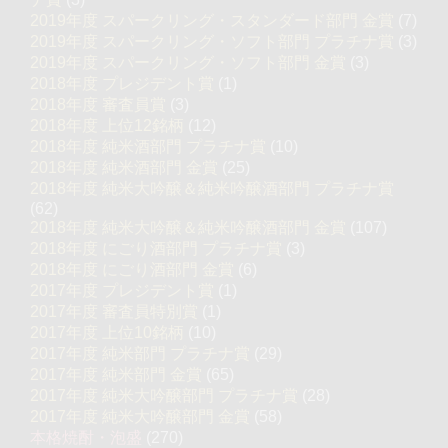
2019年度 スパークリング・スタンダード部門 金賞
(7)
2019年度 スパークリング・ソフト部門 プラチナ賞
(3)
2019年度 スパークリング・ソフト部門 金賞
(3)
2018年度 プレジデント賞
(1)
2018年度 審査員賞
(3)
2018年度 上位12銘柄
(12)
2018年度 純米酒部門 プラチナ賞
(10)
2018年度 純米酒部門 金賞
(25)
2018年度 純米大吟醸＆純米吟醸酒部門 プラチナ賞
(62)
2018年度 純米大吟醸＆純米吟醸酒部門 金賞
(107)
2018年度 にごり酒部門 プラチナ賞
(3)
2018年度 にごり酒部門 金賞
(6)
2017年度 プレジデント賞
(1)
2017年度 審査員特別賞
(1)
2017年度 上位10銘柄
(10)
2017年度 純米部門 プラチナ賞
(29)
2017年度 純米部門 金賞
(65)
2017年度 純米大吟醸部門 プラチナ賞
(28)
2017年度 純米大吟醸部門 金賞
(58)
本格焼酎・泡盛
(270)