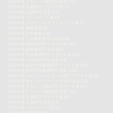
2025年度 クラシック酛部門 金賞
(17)
2025年度 古酒部門 プラチナ賞
(7)
2025年度 古酒部門 金賞
(12)
2024年度 プレジデント賞
(1)
2024年度 アリアンス ガストロノミー賞
(1)
2024年度 審査員賞
(6)
2024年度 TOP銘柄
(24)
2024年度 二次審査進出日本酒
(40)
2024年度 純米酒部門 プラチナ賞
(41)
2024年度 純米酒部門 金賞
(82)
2024年度 大吟醸酒部門 プラチナ賞
(10)
2024年度 大吟醸酒部門 金賞
(19)
2024年度 純米大吟醸酒部門 プラチナ賞
(55)
2024年度 純米大吟醸酒部門 金賞
(110)
2024年度 サケ スパークリング部門 プラチナ賞
(6)
2024年度 サケ スパークリング部門 金賞
(14)
2024年度 クラシック酛部門 プラチナ賞
(14)
2024年度 クラシック酛部門 金賞
(27)
2024年度 古酒部門 プラチナ賞
(8)
2024年度 古酒部門 金賞
(17)
2023年度 プレジデント賞
(1)
2023年度 審査員賞
(5)