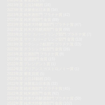
2023年度 上位16銘柄
(16)
2023年度 決勝進出日本酒
(34)
2023年度 純米酒部門 プラチナ賞
(42)
2023年度 純米酒部門 金賞
(89)
2023年度 純米大吟醸酒部門 プラチナ賞
(47)
2023年度 純米大吟醸酒部門 金賞
(99)
2023年度 サケ スパークリング部門 プラチナ賞
(7)
2023年度 サケ スパークリング部門 金賞
(13)
2023年度 クラシック酛部門 プラチナ賞
(13)
2023年度 クラシック酛部門 金賞
(26)
2023年度 古酒部門 プラチナ賞
(8)
2023年度 古酒部門 金賞
(15)
2022年度 プレジデント賞
(1)
2022年度 アリアンス ガストロノミー賞
(1)
2022年度 審査員賞
(5)
2022年度 上位16銘柄
(16)
2022年度 決勝進出日本酒
(32)
2022年度 純米酒部門 プラチナ賞
(45)
2022年度 純米酒部門 金賞
(92)
2022年度 純米大吟醸酒部門 プラチナ賞
(50)
2022年度 純米大吟醸酒部門 金賞
(102)