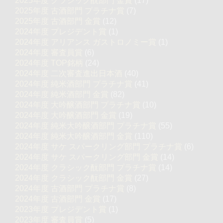
2025年度 クラシック酛部門 金賞
(17)
2025年度 古酒部門 プラチナ賞
(7)
2025年度 古酒部門 金賞
(12)
2024年度 プレジデント賞
(1)
2024年度 アリアンス ガストロノミー賞
(1)
2024年度 審査員賞
(6)
2024年度 TOP銘柄
(24)
2024年度 二次審査進出日本酒
(40)
2024年度 純米酒部門 プラチナ賞
(41)
2024年度 純米酒部門 金賞
(82)
2024年度 大吟醸酒部門 プラチナ賞
(10)
2024年度 大吟醸酒部門 金賞
(19)
2024年度 純米大吟醸酒部門 プラチナ賞
(55)
2024年度 純米大吟醸酒部門 金賞
(110)
2024年度 サケ スパークリング部門 プラチナ賞
(6)
2024年度 サケ スパークリング部門 金賞
(14)
2024年度 クラシック酛部門 プラチナ賞
(14)
2024年度 クラシック酛部門 金賞
(27)
2024年度 古酒部門 プラチナ賞
(8)
2024年度 古酒部門 金賞
(17)
2023年度 プレジデント賞
(1)
2023年度 審査員賞
(5)