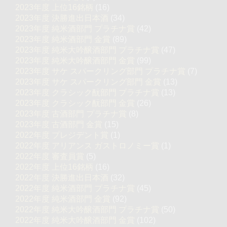
2023年度 上位16銘柄
(16)
2023年度 決勝進出日本酒
(34)
2023年度 純米酒部門 プラチナ賞
(42)
2023年度 純米酒部門 金賞
(89)
2023年度 純米大吟醸酒部門 プラチナ賞
(47)
2023年度 純米大吟醸酒部門 金賞
(99)
2023年度 サケ スパークリング部門 プラチナ賞
(7)
2023年度 サケ スパークリング部門 金賞
(13)
2023年度 クラシック酛部門 プラチナ賞
(13)
2023年度 クラシック酛部門 金賞
(26)
2023年度 古酒部門 プラチナ賞
(8)
2023年度 古酒部門 金賞
(15)
2022年度 プレジデント賞
(1)
2022年度 アリアンス ガストロノミー賞
(1)
2022年度 審査員賞
(5)
2022年度 上位16銘柄
(16)
2022年度 決勝進出日本酒
(32)
2022年度 純米酒部門 プラチナ賞
(45)
2022年度 純米酒部門 金賞
(92)
2022年度 純米大吟醸酒部門 プラチナ賞
(50)
2022年度 純米大吟醸酒部門 金賞
(102)