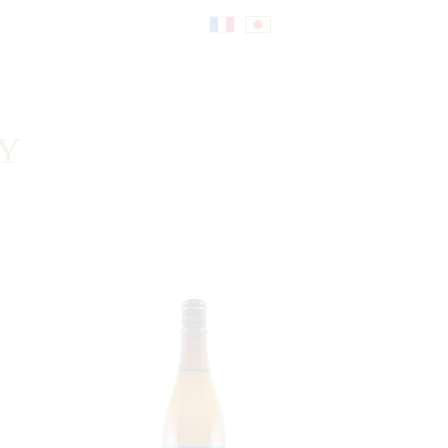
Fr
日
an
本
Y
çai
語
s