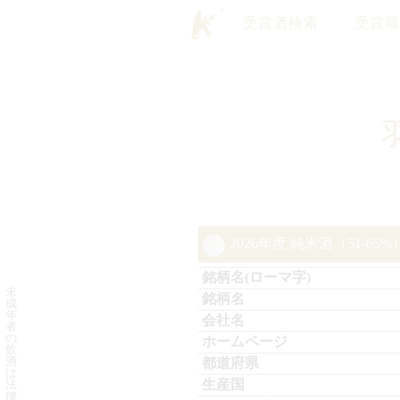
受賞酒検索
受賞蔵
2026年度 純米酒（51-6
未
成
年
者
の
飲
酒
は
法
律