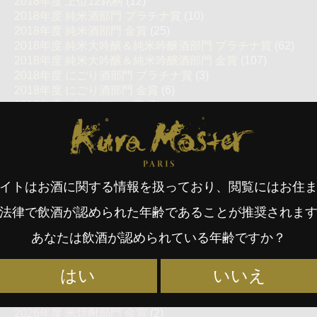
2018年度 上位12銘柄
(12)
2018年度 純米酒部門 プラチナ賞
(10)
2018年度 純米酒部門 金賞
(25)
2018年度 純米大吟醸＆純米吟醸酒部門 プラチナ賞
(62)
2018年度 純米大吟醸＆純米吟醸酒部門 金賞
(107)
2018年度 にごり酒部門 プラチナ賞
(3)
2018年度 にごり酒部門 金賞
(6)
2017年度 プレジデント賞
(1)
2017年度 審査員特別賞
(1)
Kura Master Paris
2017年度 上位10銘柄
(10)
2017年度 純米部門 プラチナ賞
(29)
2017年度 純米部門 金賞
(65)
2017年度 純米大吟醸部門 プラチナ賞
(28)
イトはお酒に関する情報を扱っており、閲覧にはお住
2017年度 純米大吟醸部門 金賞
(58)
本格焼酎・泡盛
(270)
法律で飲酒が認められた年齢であることが推奨されま
2026年度 本格焼酎・泡盛コンクール 審査員賞
(8)
あなたは飲酒が認められている年齢ですか？
2026年度 本格焼酎・泡盛コンクール 優秀賞
(16)
2026年度 決勝進出本格焼酎・泡盛
(24)
2026年度 芋焼酎部門 プラチナ賞
(3)
はい
いいえ
2026年度 芋焼酎部門 金賞
(7)
2026年度 米焼酎部門 プラチナ賞
(1)
2026年度 米焼酎部門 金賞
(2)