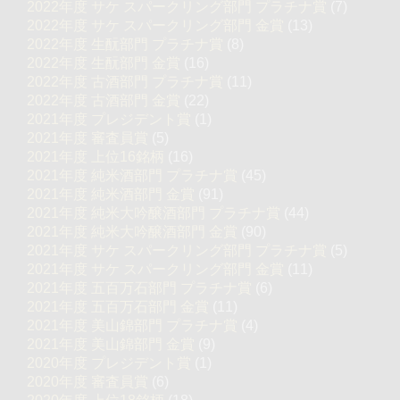
2022年度 サケ スパークリング部門 プラチナ賞
(7)
2022年度 サケ スパークリング部門 金賞
(13)
2022年度 生酛部門 プラチナ賞
(8)
2022年度 生酛部門 金賞
(16)
2022年度 古酒部門 プラチナ賞
(11)
2022年度 古酒部門 金賞
(22)
2021年度 プレジデント賞
(1)
2021年度 審査員賞
(5)
2021年度 上位16銘柄
(16)
2021年度 純米酒部門 プラチナ賞
(45)
2021年度 純米酒部門 金賞
(91)
2021年度 純米大吟醸酒部門 プラチナ賞
(44)
2021年度 純米大吟醸酒部門 金賞
(90)
2021年度 サケ スパークリング部門 プラチナ賞
(5)
2021年度 サケ スパークリング部門 金賞
(11)
2021年度 五百万石部門 プラチナ賞
(6)
2021年度 五百万石部門 金賞
(11)
2021年度 美山錦部門 プラチナ賞
(4)
2021年度 美山錦部門 金賞
(9)
2020年度 プレジデント賞
(1)
2020年度 審査員賞
(6)