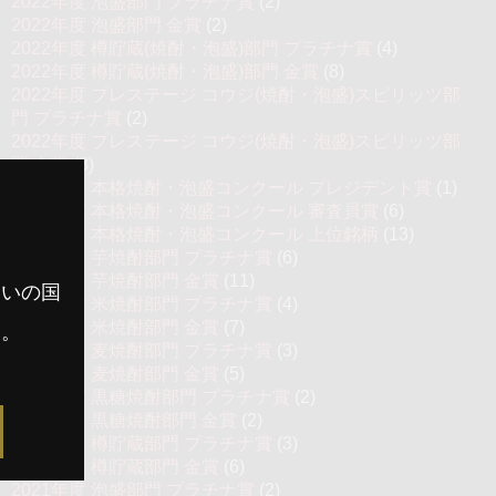
2022年度 泡盛部門 プラチナ賞
(2)
2022年度 泡盛部門 金賞
(2)
2022年度 樽貯蔵(焼酎・泡盛)部門 プラチナ賞
(4)
2022年度 樽貯蔵(焼酎・泡盛)部門 金賞
(8)
2022年度 プレステージ コウジ(焼酎・泡盛)スピリッツ部
門 プラチナ賞
(2)
2022年度 プレステージ コウジ(焼酎・泡盛)スピリッツ部
門 金賞
(3)
2021年度 本格焼酎・泡盛コンクール プレジデント賞
(1)
2021年度 本格焼酎・泡盛コンクール 審査員賞
(6)
2021年度 本格焼酎・泡盛コンクール 上位銘柄
(13)
2021年度 芋焼酎部門 プラチナ賞
(6)
2021年度 芋焼酎部門 金賞
(11)
まいの国
2021年度 米焼酎部門 プラチナ賞
(4)
2021年度 米焼酎部門 金賞
(7)
す。
2021年度 麦焼酎部門 プラチナ賞
(3)
2021年度 麦焼酎部門 金賞
(5)
2021年度 黒糖焼酎部門 プラチナ賞
(2)
2021年度 黒糖焼酎部門 金賞
(2)
2021年度 樽貯蔵部門 プラチナ賞
(3)
2021年度 樽貯蔵部門 金賞
(6)
2021年度 泡盛部門 プラチナ賞
(2)