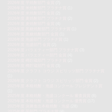
2026年度 芋焼酎部門 金賞
(7)
2026年度 米焼酎部門 プラチナ賞
(1)
2026年度 米焼酎部門 金賞
(2)
2026年度 麦焼酎部門 プラチナ賞
(2)
2026年度 麦焼酎部門 金賞
(4)
2026年度 黒糖焼酎部門 プラチナ賞
(1)
2026年度 黒糖焼酎部門 金賞
(1)
2026年度 泡盛部門 プラチナ賞
(1)
2026年度 泡盛部門 金賞
(2)
2026年度 バラエティー部門 プラチナ賞
(3)
2026年度 バラエティー部門 金賞
(4)
2026年度 樽貯蔵部門 プラチナ賞
(2)
2026年度 樽貯蔵部門 金賞
(3)
2026年度 クラフト コウジ スピリッツ部門 プラチナ賞
(1)
2026年度 クラフト コウジ スピリッツ部門 金賞
(2)
2025年度 本格焼酎・泡盛コンクール プレジデント賞
(1)
2025年度 本格焼酎・泡盛コンクール 審査員賞
(8)
2025年度 本格焼酎・泡盛コンクール 優秀賞
(17)
2025年度 決勝進出本格焼酎・泡盛
(28)
2025年度 芋部門 プラチナ賞
(4)