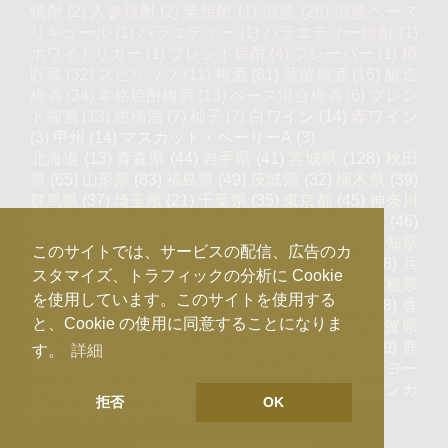
焼酎
(2)
人参焼酎
(2)
栗焼酎
(1)
泡盛
(26)
泡盛ベース
リキュール
(1)
バラエティー
(1)
バラエティー焼酎
(1)
ホワイトリカー
(1)
ブレンド焼酎
(4)
フレーバー
(1)
樽
貯蔵
(32)
スピリッツ
(11)
梅酒
(81)
蒸留梅酒
(16)
醸造
梅酒
(34)
本格焼酎梅酒
(13)
ベース混合梅酒
(6)
ブレン
ド梅酒
(13)
柑橘酒
(7)
柚子
(7)
白ワイン
(14)
赤ワイン
(3)
甲州
(14)
マスカット・ベーリーA
(3)
北海道
(13)
青森県
(44)
岩手県
(41)
宮城県
(128)
秋田
県
(65)
山形県
(83)
福島県
(49)
茨城県
(32)
栃木県
(39)
群馬県
(37)
埼玉県
(21)
千葉県
(35)
東京都
(45)
神奈川
県
(42)
新潟県
(97)
富山県
(39)
石川県
(46)
福井県
(46)
山梨県
(36)
長野県
(88)
岐阜県
(83)
静岡県
(59)
愛知県
このサイトでは、サービスの配信、広告のカ
(23)
三重県
(67)
滋賀県
(26)
京都府
(58)
大阪府
(18)
兵
スタマイズ、トラフィックの分析に Cookie
庫県
(138)
奈良県
(17)
和歌山県
(57)
鳥取県
(8)
島根県
を使用しています。このサイトを使用する
(36)
岡山県
(33)
広島県
(63)
山口県
(30)
徳島県
(8)
香
と、Cookie の使用に同意することになりま
川県
(9)
愛媛県
(32)
高知県
(54)
福岡県
(91)
佐賀県
(69)
長崎県
(18)
熊本県
(57)
大分県
(42)
宮崎県
(29)
鹿
す。
詳細
児島県
(78)
沖縄県
(28)
カリフォルニア
(7)
ニューヨー
ク
(5)
広西
(1)
江蘇省
(2)
フランス
(3)
台湾
(5)
シンガ
拒否
OK
ポール
(1)
ベトナム
(1)
カンボジア
(4)
© 2026 Association de Kura Master