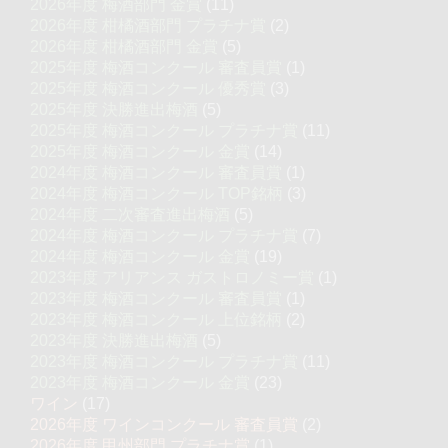
2026年度 梅酒部門 金賞
(11)
2026年度 柑橘酒部門 プラチナ賞
(2)
2026年度 柑橘酒部門 金賞
(5)
2025年度 梅酒コンクール 審査員賞
(1)
2025年度 梅酒コンクール 優秀賞
(3)
2025年度 決勝進出梅酒
(5)
2025年度 梅酒コンクール プラチナ賞
(11)
2025年度 梅酒コンクール 金賞
(14)
2024年度 梅酒コンクール 審査員賞
(1)
2024年度 梅酒コンクール TOP銘柄
(3)
2024年度 二次審査進出梅酒
(5)
2024年度 梅酒コンクール プラチナ賞
(7)
2024年度 梅酒コンクール 金賞
(19)
2023年度 アリアンス ガストロノミー賞
(1)
2023年度 梅酒コンクール 審査員賞
(1)
2023年度 梅酒コンクール 上位銘柄
(2)
2023年度 決勝進出梅酒
(5)
2023年度 梅酒コンクール プラチナ賞
(11)
2023年度 梅酒コンクール 金賞
(23)
ワイン
(17)
2026年度 ワインコンクール 審査員賞
(2)
2026年度 甲州部門 プラチナ賞
(1)