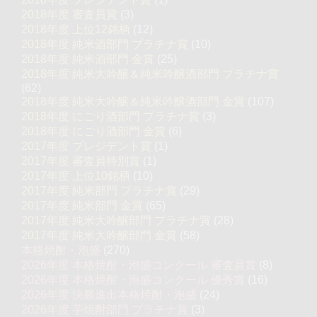
2018年度 審査員賞
(3)
2018年度 上位12銘柄
(12)
2018年度 純米酒部門 プラチナ賞
(10)
2018年度 純米酒部門 金賞
(25)
2018年度 純米大吟醸＆純米吟醸酒部門 プラチナ賞
(62)
2018年度 純米大吟醸＆純米吟醸酒部門 金賞
(107)
2018年度 にごり酒部門 プラチナ賞
(3)
2018年度 にごり酒部門 金賞
(6)
2017年度 プレジデント賞
(1)
2017年度 審査員特別賞
(1)
2017年度 上位10銘柄
(10)
2017年度 純米部門 プラチナ賞
(29)
2017年度 純米部門 金賞
(65)
2017年度 純米大吟醸部門 プラチナ賞
(28)
2017年度 純米大吟醸部門 金賞
(58)
本格焼酎・泡盛
(270)
2026年度 本格焼酎・泡盛コンクール 審査員賞
(8)
2026年度 本格焼酎・泡盛コンクール 優秀賞
(16)
2026年度 決勝進出本格焼酎・泡盛
(24)
2026年度 芋焼酎部門 プラチナ賞
(3)