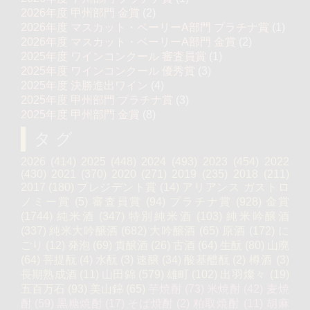
2026年度 甲州部門 金賞
(2)
2026年度 マスカット・ベーリーA部門 プラチナ賞
(1)
2026年度 マスカット・ベーリーA部門 金賞
(2)
2025年度 ワインコンクール 審査員賞
(1)
2025年度 ワインコンクール 優秀賞
(3)
2025年度 決勝進出ワイン
(4)
2025年度 甲州部門 プラチナ賞
(3)
2025年度 甲州部門 金賞
(8)
タグ
2026
(414)
2025
(448)
2024
(493)
2023
(454)
2022
(430)
2021
(370)
2020
(271)
2019
(235)
2018
(211)
2017
(180)
プレジデント賞
(14)
アリアンス ガストロ
ノミー賞
(5)
審査員賞
(94)
プラチナ賞
(928)
金賞
(1744)
純米酒
(347)
特別純米酒
(103)
純米吟醸酒
(337)
純米大吟醸酒
(682)
大吟醸酒
(65)
原酒
(172)
に
ごり
(12)
発泡
(69)
貴醸酒
(26)
古酒
(64)
生酛
(80)
山廃
(64)
菩提酛
(4)
水酛
(3)
速醸
(34)
酸基醴酛
(2)
樽酒
(3)
長期熟成酒
(11)
山田錦
(579)
雄町
(102)
出羽燦々
(19)
五百万石
(93)
美山錦
(65)
芋焼酎
(73)
米焼酎
(42)
麦焼
酎
(59)
黒糖焼酎
(17)
そば焼酎
(2)
粕取焼酎
(11)
胡麻