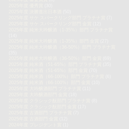
2025年度 優秀賞
(30)
2025年度 決勝進出日本酒
(50)
2025年度 サケ スパークリング部門 プラチナ賞
(7)
2025年度 サケ スパークリング部門 金賞
(12)
2025年度 純米大吟醸酒（1-35%）部門 プラチナ賞
(14)
2025年度 純米大吟醸酒（1-35%）部門 金賞
(27)
2025年度 純米大吟醸酒（36-50%）部門 プラチナ賞
(35)
2025年度 純米大吟醸酒（36-50%）部門 金賞
(69)
2025年度 純米酒（51-65%）部門 プラチナ賞
(35)
2025年度 純米酒（51-65%）部門 金賞
(70)
2025年度 純米酒（66-100%）部門 プラチナ賞
(6)
2025年度 純米酒（66-100%）部門 金賞
(10)
2025年度 大吟醸酒部門 プラチナ賞
(11)
2025年度 大吟醸酒部門 金賞
(18)
2025年度 クラシック酛部門 プラチナ賞
(8)
2025年度 クラシック酛部門 金賞
(17)
2025年度 古酒部門 プラチナ賞
(7)
2025年度 古酒部門 金賞
(12)
2024年度 プレジデント賞
(1)