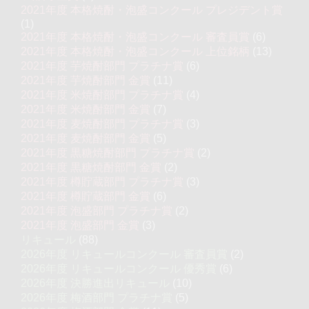
2021年度 本格焼酎・泡盛コンクール プレジデント賞
(1)
2021年度 本格焼酎・泡盛コンクール 審査員賞
(6)
2021年度 本格焼酎・泡盛コンクール 上位銘柄
(13)
2021年度 芋焼酎部門 プラチナ賞
(6)
2021年度 芋焼酎部門 金賞
(11)
2021年度 米焼酎部門 プラチナ賞
(4)
2021年度 米焼酎部門 金賞
(7)
2021年度 麦焼酎部門 プラチナ賞
(3)
2021年度 麦焼酎部門 金賞
(5)
2021年度 黒糖焼酎部門 プラチナ賞
(2)
2021年度 黒糖焼酎部門 金賞
(2)
2021年度 樽貯蔵部門 プラチナ賞
(3)
2021年度 樽貯蔵部門 金賞
(6)
2021年度 泡盛部門 プラチナ賞
(2)
2021年度 泡盛部門 金賞
(3)
リキュール
(88)
2026年度 リキュールコンクール 審査員賞
(2)
2026年度 リキュールコンクール 優秀賞
(6)
2026年度 決勝進出リキュール
(10)
2026年度 梅酒部門 プラチナ賞
(5)