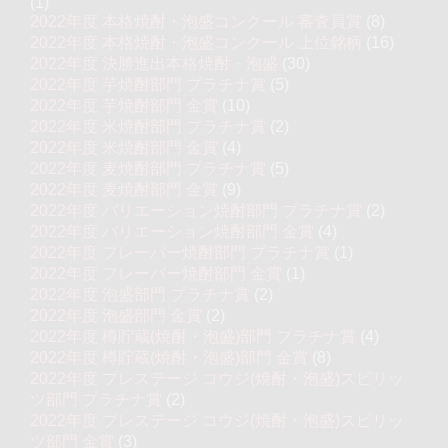
(1)
2022年度 本格焼酎・泡盛コンクール 審査員賞
(8)
2022年度 本格焼酎・泡盛コンクール 上位銘柄
(16)
2022年度 決勝進出本格焼酎・泡盛
(30)
2022年度 芋焼酎部門 プラチナ賞
(5)
2022年度 芋焼酎部門 金賞
(10)
2022年度 米焼酎部門 プラチナ賞
(2)
2022年度 米焼酎部門 金賞
(4)
2022年度 麦焼酎部門 プラチナ賞
(5)
2022年度 麦焼酎部門 金賞
(9)
2022年度 バリエーション焼酎部門 プラチナ賞
(2)
2022年度 バリエーション焼酎部門 金賞
(4)
2022年度 フレーバー焼酎部門 プラチナ賞
(1)
2022年度 フレーバー焼酎部門 金賞
(1)
2022年度 泡盛部門 プラチナ賞
(2)
2022年度 泡盛部門 金賞
(2)
2022年度 樽貯蔵(焼酎・泡盛)部門 プラチナ賞
(4)
2022年度 樽貯蔵(焼酎・泡盛)部門 金賞
(8)
2022年度 プレステージ コウジ(焼酎・泡盛)スピリッ
ツ部門 プラチナ賞
(2)
2022年度 プレステージ コウジ(焼酎・泡盛)スピリッ
ツ部門 金賞
(3)