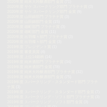
2020年度 純米大吟醸酒部門 金賞
(71)
2020年度 サケ スパークリング部門 プラチナ賞
(3)
2020年度 サケ スパークリング部門 金賞
(9)
2020年度 山田錦部門 プラチナ賞
(3)
2020年度 山田錦部門 金賞
(15)
2020年度 雄町部門 プラチナ賞
(3)
2020年度 雄町部門 金賞
(11)
2020年度 出羽燦々部門 プラチナ賞
(3)
2020年度 出羽燦々部門 金賞
(3)
2019年度 プレジデント賞
(1)
2019年度 審査員賞
(4)
2019年度 上位14銘柄
(14)
2019年度 純米酒部門 プラチナ賞
(34)
2019年度 純米酒部門 金賞
(78)
2019年度 純米大吟醸酒部門 プラチナ賞
(32)
2019年度 純米大吟醸酒部門 金賞
(75)
2019年度 スパークリング・スタンダード部門 プラチ
ナ賞
(3)
2019年度 スパークリング・スタンダード部門 金賞
(7)
2019年度 スパークリング・ソフト部門 プラチナ賞
(3)
2019年度 スパークリング・ソフト部門 金賞
(3)
2018年度 プレジデント賞
(1)