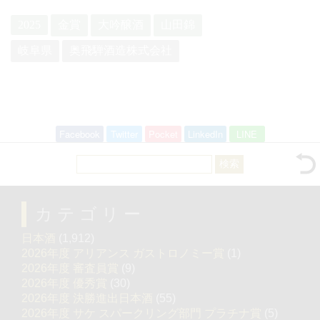
2025
金賞
大吟醸酒
山田錦
岐阜県
奥飛騨酒造株式会社
Facebook
Twitter
Pocket
LinkedIn
LINE
検
索:
カテゴリー
日本酒
(1,912)
2026年度 アリアンス ガストロノミー賞
(1)
2026年度 審査員賞
(9)
2026年度 優秀賞
(30)
2026年度 決勝進出日本酒
(55)
2026年度 サケ スパークリング部門 プラチナ賞
(5)