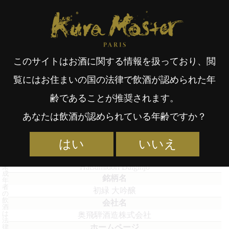
Kura Master Paris
受賞酒検索
受賞蔵元一覧
受賞酒取扱店
Fr
日
このサイトはお酒に関する情報を扱っており、閲
an
本
初緑 大吟醸
覧にはお住まいの国の法律で飲酒が認められた年
齢であることが推奨されます。
çai
語
あなたは飲酒が認められている年齢ですか？
2025年度 大吟醸酒部門 金賞
はい
いいえ
s
Hatsumidori Daiginjo
未
成
年
者
初緑 大吟醸
の
飲
酒
は
奥飛騨酒造株式会社
法
律