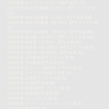
2026年度 サケ スパークリング部門 金賞
(11)
2026年度 純米大吟醸酒（1-35%）部門 プラチナ賞
(12)
2026年度 純米大吟醸酒（1-35%）部門 金賞
(29)
2026年度 純米大吟醸酒（36-50%）部門 プラチナ賞
(37)
2026年度 純米大吟醸酒（36-50%）部門 金賞
(68)
2026年度 純米酒（51-65%）部門 プラチナ賞
(32)
2026年度 純米酒（51-65%）部門 金賞
(65)
2026年度 純米酒（66-100%）部門 プラチナ賞
(6)
2026年度 純米酒（66-100%）部門 金賞
(11)
2026年度 大吟醸酒部門 プラチナ賞
(6)
2026年度 大吟醸酒部門 金賞
(19)
2026年度 クラシック酛部門 プラチナ賞
(7)
2026年度 クラシック酛部門 金賞
(16)
2026年度 古酒部門 プラチナ賞
(5)
2026年度 古酒部門 金賞
(9)
2026年度 熟成酒部門 プラチナ賞
(3)
2026年度 熟成酒部門 金賞
(5)
2025年度 プレジデント賞
(1)
2025年度 アリアンス ガストロノミー賞
(1)
2025年度 審査員賞
(8)