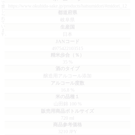
で
https://www.okuhida-sake.jp/products/hatsumidori/#midori_12
禁
じ
ら
れ
岐阜県
て
い
ま
す。
日本
4975422103515
35
%
醸造用アルコール添加
16.8
%
山田錦
100
720
ml
3210 JPY