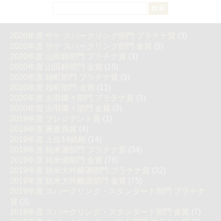
検
索:
2020年度 サケ スパークリング部門 プラチナ賞
(3)
2020年度 サケ スパークリング部門 金賞
(9)
2020年度 山田錦部門 プラチナ賞
(3)
2020年度 山田錦部門 金賞
(15)
2020年度 雄町部門 プラチナ賞
(3)
2020年度 雄町部門 金賞
(11)
2020年度 出羽燦々部門 プラチナ賞
(3)
2020年度 出羽燦々部門 金賞
(3)
2019年度 プレジデント賞
(1)
2019年度 審査員賞
(4)
2019年度 上位14銘柄
(14)
2019年度 純米酒部門 プラチナ賞
(34)
2019年度 純米酒部門 金賞
(78)
2019年度 純米大吟醸酒部門 プラチナ賞
(32)
2019年度 純米大吟醸酒部門 金賞
(75)
2019年度 スパークリング・スタンダード部門 プラチナ
賞
(3)
2019年度 スパークリング・スタンダード部門 金賞
(7)