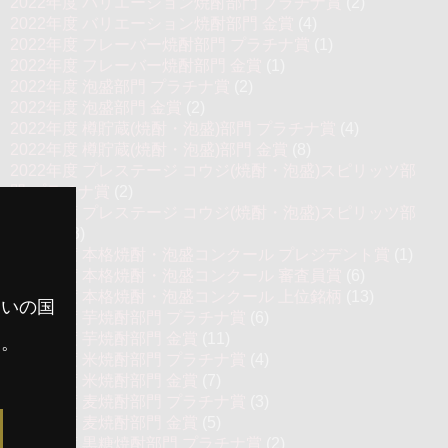
2022年度 バリエーション焼酎部門 プラチナ賞
(2)
2022年度 バリエーション焼酎部門 金賞
(4)
2022年度 フレーバー焼酎部門 プラチナ賞
(1)
2022年度 フレーバー焼酎部門 金賞
(1)
2022年度 泡盛部門 プラチナ賞
(2)
2022年度 泡盛部門 金賞
(2)
2022年度 樽貯蔵(焼酎・泡盛)部門 プラチナ賞
(4)
2022年度 樽貯蔵(焼酎・泡盛)部門 金賞
(8)
2022年度 プレステージ コウジ(焼酎・泡盛)スピリッツ部
門 プラチナ賞
(2)
2022年度 プレステージ コウジ(焼酎・泡盛)スピリッツ部
門 金賞
(3)
2021年度 本格焼酎・泡盛コンクール プレジデント賞
(1)
2021年度 本格焼酎・泡盛コンクール 審査員賞
(6)
2021年度 本格焼酎・泡盛コンクール 上位銘柄
(13)
まいの国
2021年度 芋焼酎部門 プラチナ賞
(6)
2021年度 芋焼酎部門 金賞
(11)
す。
2021年度 米焼酎部門 プラチナ賞
(4)
2021年度 米焼酎部門 金賞
(7)
2021年度 麦焼酎部門 プラチナ賞
(3)
2021年度 麦焼酎部門 金賞
(5)
2021年度 黒糖焼酎部門 プラチナ賞
(2)