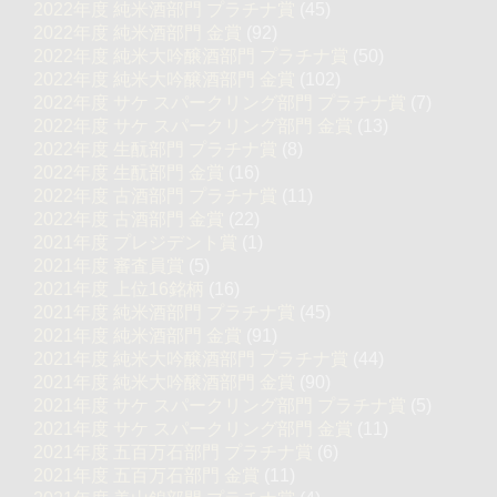
2022年度 純米酒部門 プラチナ賞
(45)
2022年度 純米酒部門 金賞
(92)
2022年度 純米大吟醸酒部門 プラチナ賞
(50)
2022年度 純米大吟醸酒部門 金賞
(102)
2022年度 サケ スパークリング部門 プラチナ賞
(7)
2022年度 サケ スパークリング部門 金賞
(13)
2022年度 生酛部門 プラチナ賞
(8)
2022年度 生酛部門 金賞
(16)
2022年度 古酒部門 プラチナ賞
(11)
2022年度 古酒部門 金賞
(22)
2021年度 プレジデント賞
(1)
2021年度 審査員賞
(5)
2021年度 上位16銘柄
(16)
2021年度 純米酒部門 プラチナ賞
(45)
2021年度 純米酒部門 金賞
(91)
2021年度 純米大吟醸酒部門 プラチナ賞
(44)
2021年度 純米大吟醸酒部門 金賞
(90)
2021年度 サケ スパークリング部門 プラチナ賞
(5)
2021年度 サケ スパークリング部門 金賞
(11)
2021年度 五百万石部門 プラチナ賞
(6)
2021年度 五百万石部門 金賞
(11)