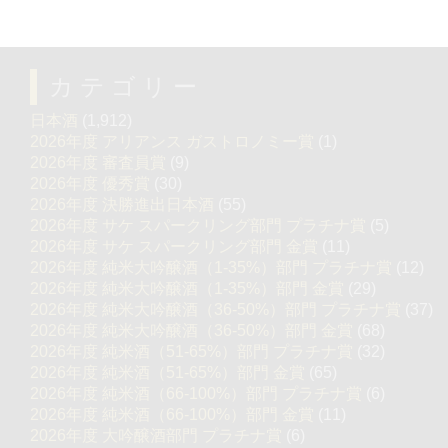
カテゴリー
日本酒
(1,912)
2026年度 アリアンス ガストロノミー賞
(1)
2026年度 審査員賞
(9)
2026年度 優秀賞
(30)
2026年度 決勝進出日本酒
(55)
2026年度 サケ スパークリング部門 プラチナ賞
(5)
2026年度 サケ スパークリング部門 金賞
(11)
2026年度 純米大吟醸酒（1-35%）部門 プラチナ賞
(12)
2026年度 純米大吟醸酒（1-35%）部門 金賞
(29)
2026年度 純米大吟醸酒（36-50%）部門 プラチナ賞
(37)
2026年度 純米大吟醸酒（36-50%）部門 金賞
(68)
2026年度 純米酒（51-65%）部門 プラチナ賞
(32)
2026年度 純米酒（51-65%）部門 金賞
(65)
2026年度 純米酒（66-100%）部門 プラチナ賞
(6)
2026年度 純米酒（66-100%）部門 金賞
(11)
2026年度 大吟醸酒部門 プラチナ賞
(6)