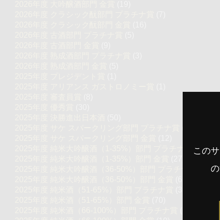
2026年度 大吟醸酒部門 金賞
(19)
2026年度 クラシック酛部門 プラチナ賞
(7)
2026年度 クラシック酛部門 金賞
(16)
2026年度 古酒部門 プラチナ賞
(5)
2026年度 古酒部門 金賞
(9)
2026年度 熟成酒部門 プラチナ賞
(3)
2026年度 熟成酒部門 金賞
(5)
2025年度 プレジデント賞
(1)
2025年度 アリアンス ガストロノミー賞
(1)
2025年度 審査員賞
(8)
2025年度 優秀賞
(30)
2025年度 決勝進出日本酒
(50)
2025年度 サケ スパークリング部門 プラチナ賞
(7)
2025年度 サケ スパークリング部門 金賞
(12)
2025年度 純米大吟醸酒（1-35%）部門 プラチナ賞
(14)
このサ
2025年度 純米大吟醸酒（1-35%）部門 金賞
(27)
の
2025年度 純米大吟醸酒（36-50%）部門 プラチナ賞
(35)
2025年度 純米大吟醸酒（36-50%）部門 金賞
(69)
2025年度 純米酒（51-65%）部門 プラチナ賞
(35)
2025年度 純米酒（51-65%）部門 金賞
(70)
2025年度 純米酒（66-100%）部門 プラチナ賞
(6)