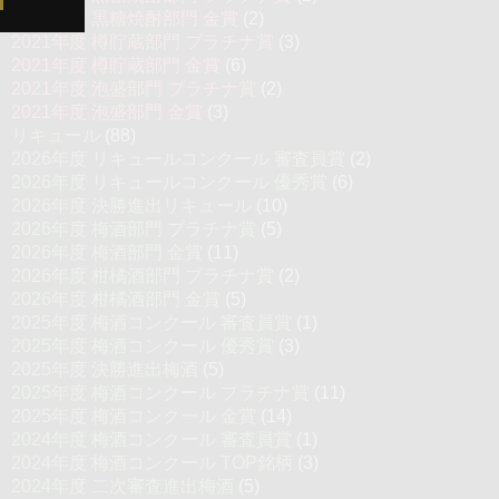
2021年度 黒糖焼酎部門 金賞
(2)
2021年度 樽貯蔵部門 プラチナ賞
(3)
2021年度 樽貯蔵部門 金賞
(6)
2021年度 泡盛部門 プラチナ賞
(2)
2021年度 泡盛部門 金賞
(3)
リキュール
(88)
2026年度 リキュールコンクール 審査員賞
(2)
2026年度 リキュールコンクール 優秀賞
(6)
2026年度 決勝進出リキュール
(10)
2026年度 梅酒部門 プラチナ賞
(5)
2026年度 梅酒部門 金賞
(11)
2026年度 柑橘酒部門 プラチナ賞
(2)
2026年度 柑橘酒部門 金賞
(5)
2025年度 梅酒コンクール 審査員賞
(1)
2025年度 梅酒コンクール 優秀賞
(3)
2025年度 決勝進出梅酒
(5)
2025年度 梅酒コンクール プラチナ賞
(11)
2025年度 梅酒コンクール 金賞
(14)
2024年度 梅酒コンクール 審査員賞
(1)
2024年度 梅酒コンクール TOP銘柄
(3)
2024年度 二次審査進出梅酒
(5)