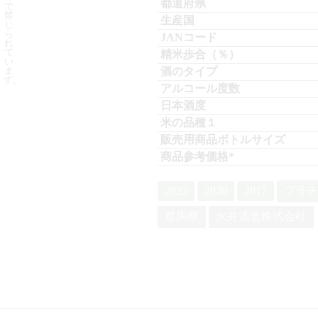
で
禁
じ
ら
れ
て
い
ま
す。
2025
2020
2017
プラチ
群馬県
永井酒造株式会社