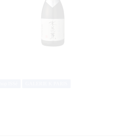
hop ISSé
GALERIE K PARIS