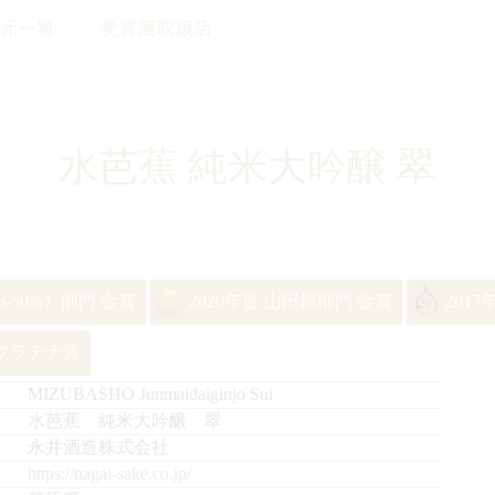
元一覧
受賞酒取扱店
水芭蕉 純米大吟醸 翠
6-50%）部門 金賞
2020年度 山田錦部門 金賞
201
 プラチナ賞
MIZUBASHO Junmaidaiginjo Sui
水芭蕉 純米大吟醸 翠
永井酒造株式会社
https://nagai-sake.co.jp/