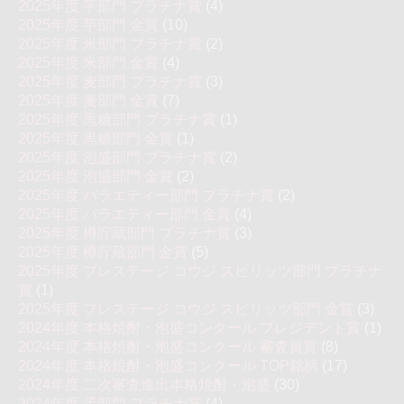
2025年度 芋部門 プラチナ賞
(4)
2025年度 芋部門 金賞
(10)
2025年度 米部門 プラチナ賞
(2)
2025年度 米部門 金賞
(4)
2025年度 麦部門 プラチナ賞
(3)
2025年度 麦部門 金賞
(7)
2025年度 黒糖部門 プラチナ賞
(1)
2025年度 黒糖部門 金賞
(1)
2025年度 泡盛部門 プラチナ賞
(2)
2025年度 泡盛部門 金賞
(2)
2025年度 バラエティー部門 プラチナ賞
(2)
2025年度 バラエティー部門 金賞
(4)
2025年度 樽貯蔵部門 プラチナ賞
(3)
2025年度 樽貯蔵部門 金賞
(5)
2025年度 プレステージ コウジ スピリッツ部門 プラチナ
賞
(1)
2025年度 プレステージ コウジ スピリッツ部門 金賞
(3)
2024年度 本格焼酎・泡盛コンクール プレジデント賞
(1)
2024年度 本格焼酎・泡盛コンクール 審査員賞
(8)
2024年度 本格焼酎・泡盛コンクール TOP銘柄
(17)
2024年度 二次審査進出本格焼酎・泡盛
(30)
2024年度 芋部門 プラチナ賞
(4)