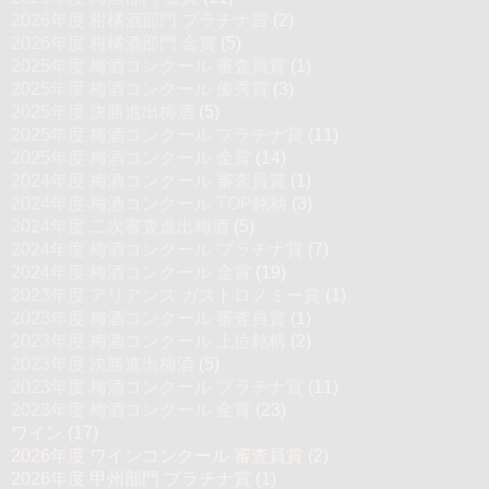
2026年度 柑橘酒部門 プラチナ賞
(2)
2026年度 柑橘酒部門 金賞
(5)
2025年度 梅酒コンクール 審査員賞
(1)
2025年度 梅酒コンクール 優秀賞
(3)
2025年度 決勝進出梅酒
(5)
2025年度 梅酒コンクール プラチナ賞
(11)
2025年度 梅酒コンクール 金賞
(14)
2024年度 梅酒コンクール 審査員賞
(1)
2024年度 梅酒コンクール TOP銘柄
(3)
2024年度 二次審査進出梅酒
(5)
2024年度 梅酒コンクール プラチナ賞
(7)
2024年度 梅酒コンクール 金賞
(19)
2023年度 アリアンス ガストロノミー賞
(1)
2023年度 梅酒コンクール 審査員賞
(1)
2023年度 梅酒コンクール 上位銘柄
(2)
2023年度 決勝進出梅酒
(5)
2023年度 梅酒コンクール プラチナ賞
(11)
2023年度 梅酒コンクール 金賞
(23)
ワイン
(17)
2026年度 ワインコンクール 審査員賞
(2)
2026年度 甲州部門 プラチナ賞
(1)