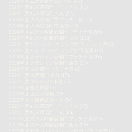
2024年度 二次審査進出日本酒
(40)
2024年度 純米酒部門 プラチナ賞
(41)
2024年度 純米酒部門 金賞
(82)
2024年度 大吟醸酒部門 プラチナ賞
(10)
2024年度 大吟醸酒部門 金賞
(19)
2024年度 純米大吟醸酒部門 プラチナ賞
(55)
2024年度 純米大吟醸酒部門 金賞
(110)
2024年度 サケ スパークリング部門 プラチナ賞
(6)
2024年度 サケ スパークリング部門 金賞
(14)
2024年度 クラシック酛部門 プラチナ賞
(14)
2024年度 クラシック酛部門 金賞
(27)
2024年度 古酒部門 プラチナ賞
(8)
2024年度 古酒部門 金賞
(17)
2023年度 プレジデント賞
(1)
2023年度 審査員賞
(5)
2023年度 上位16銘柄
(16)
2023年度 決勝進出日本酒
(34)
2023年度 純米酒部門 プラチナ賞
(42)
2023年度 純米酒部門 金賞
(89)
2023年度 純米大吟醸酒部門 プラチナ賞
(47)
2023年度 純米大吟醸酒部門 金賞
(99)
2023年度 サケ スパークリング部門 プラチナ賞
(7)