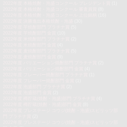
2022年度 本格焼酎・泡盛コンクール プレジデント賞
(1)
2022年度 本格焼酎・泡盛コンクール 審査員賞
(8)
2022年度 本格焼酎・泡盛コンクール 上位銘柄
(16)
2022年度 決勝進出本格焼酎・泡盛
(30)
2022年度 芋焼酎部門 プラチナ賞
(5)
2022年度 芋焼酎部門 金賞
(10)
2022年度 米焼酎部門 プラチナ賞
(2)
2022年度 米焼酎部門 金賞
(4)
2022年度 麦焼酎部門 プラチナ賞
(5)
2022年度 麦焼酎部門 金賞
(9)
2022年度 バリエーション焼酎部門 プラチナ賞
(2)
2022年度 バリエーション焼酎部門 金賞
(4)
2022年度 フレーバー焼酎部門 プラチナ賞
(1)
2022年度 フレーバー焼酎部門 金賞
(1)
2022年度 泡盛部門 プラチナ賞
(2)
2022年度 泡盛部門 金賞
(2)
2022年度 樽貯蔵(焼酎・泡盛)部門 プラチナ賞
(4)
2022年度 樽貯蔵(焼酎・泡盛)部門 金賞
(8)
2022年度 プレステージ コウジ(焼酎・泡盛)スピリッツ部
門 プラチナ賞
(2)
2022年度 プレステージ コウジ(焼酎・泡盛)スピリッツ部