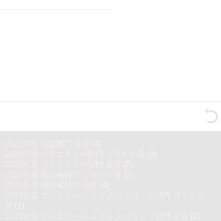
2023年度 泡盛部門 金賞
(4)
2023年度 バラエティー部門 プラチナ賞
(3)
2023年度 バラエティー部門 金賞
(7)
2023年度 樽貯蔵部門 プラチナ賞
(2)
2023年度 樽貯蔵部門 金賞
(4)
2023年度 プレステージ コウジ スピリッツ部門 プラチナ
賞
(1)
2023年度 プレステージ コウジ スピリッツ部門 金賞
(2)