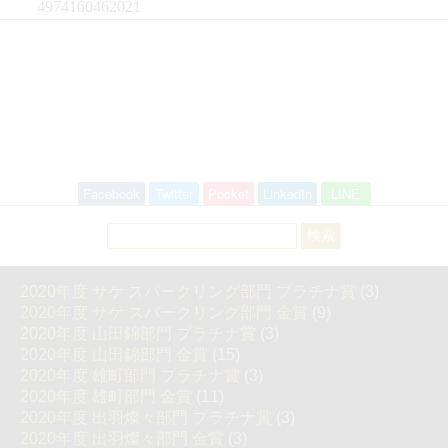
4974160462021
Facebook
Twitter
Pocket
LinkedIn
LINE
検
索:
2020年度 サケ スパークリング部門 プラチナ賞
(3)
2020年度 サケ スパークリング部門 金賞
(9)
2020年度 山田錦部門 プラチナ賞
(3)
2020年度 山田錦部門 金賞
(15)
2020年度 雄町部門 プラチナ賞
(3)
2020年度 雄町部門 金賞
(11)
2020年度 出羽燦々部門 プラチナ賞
(3)
2020年度 出羽燦々部門 金賞
(3)