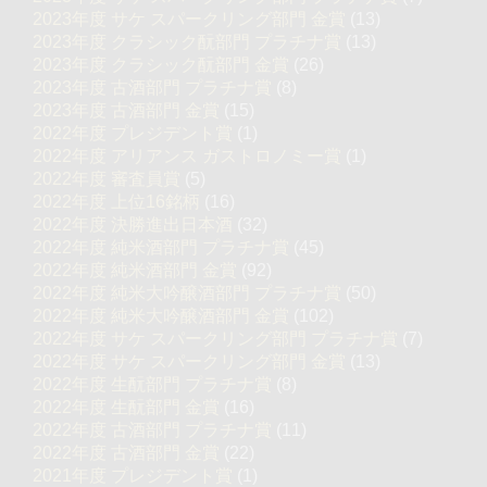
2023年度 サケ スパークリング部門 金賞
(13)
2023年度 クラシック酛部門 プラチナ賞
(13)
2023年度 クラシック酛部門 金賞
(26)
2023年度 古酒部門 プラチナ賞
(8)
2023年度 古酒部門 金賞
(15)
2022年度 プレジデント賞
(1)
2022年度 アリアンス ガストロノミー賞
(1)
2022年度 審査員賞
(5)
2022年度 上位16銘柄
(16)
2022年度 決勝進出日本酒
(32)
2022年度 純米酒部門 プラチナ賞
(45)
2022年度 純米酒部門 金賞
(92)
2022年度 純米大吟醸酒部門 プラチナ賞
(50)
2022年度 純米大吟醸酒部門 金賞
(102)
2022年度 サケ スパークリング部門 プラチナ賞
(7)
2022年度 サケ スパークリング部門 金賞
(13)
2022年度 生酛部門 プラチナ賞
(8)
2022年度 生酛部門 金賞
(16)
2022年度 古酒部門 プラチナ賞
(11)
2022年度 古酒部門 金賞
(22)
2021年度 プレジデント賞
(1)