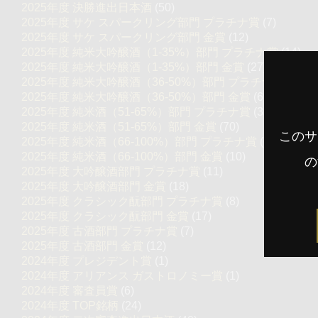
2025年度 決勝進出日本酒
(50)
2025年度 サケ スパークリング部門 プラチナ賞
(7)
2025年度 サケ スパークリング部門 金賞
(12)
2025年度 純米大吟醸酒（1-35%）部門 プラチナ賞
(14)
2025年度 純米大吟醸酒（1-35%）部門 金賞
(27)
2025年度 純米大吟醸酒（36-50%）部門 プラチナ賞
(35)
2025年度 純米大吟醸酒（36-50%）部門 金賞
(69)
2025年度 純米酒（51-65%）部門 プラチナ賞
(35)
2025年度 純米酒（51-65%）部門 金賞
(70)
このサ
2025年度 純米酒（66-100%）部門 プラチナ賞
(6)
2025年度 純米酒（66-100%）部門 金賞
(10)
の
2025年度 大吟醸酒部門 プラチナ賞
(11)
2025年度 大吟醸酒部門 金賞
(18)
2025年度 クラシック酛部門 プラチナ賞
(8)
2025年度 クラシック酛部門 金賞
(17)
2025年度 古酒部門 プラチナ賞
(7)
2025年度 古酒部門 金賞
(12)
2024年度 プレジデント賞
(1)
2024年度 アリアンス ガストロノミー賞
(1)
2024年度 審査員賞
(6)
2024年度 TOP銘柄
(24)