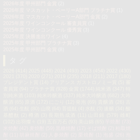
2026年度 甲州部門 金賞
(2)
2026年度 マスカット・ベーリーA部門 プラチナ賞
(1)
2026年度 マスカット・ベーリーA部門 金賞
(2)
2025年度 ワインコンクール 審査員賞
(1)
2025年度 ワインコンクール 優秀賞
(3)
2025年度 決勝進出ワイン
(4)
2025年度 甲州部門 プラチナ賞
(3)
2025年度 甲州部門 金賞
(8)
タグ
2026
(414)
2025
(448)
2024
(493)
2023
(454)
2022
(430)
2021
(370)
2020
(271)
2019
(235)
2018
(211)
2017
(180)
プレジデント賞
(14)
アリアンス ガストロノミー賞
(5)
審
査員賞
(94)
プラチナ賞
(928)
金賞
(1744)
純米酒
(347)
特
別純米酒
(103)
純米吟醸酒
(337)
純米大吟醸酒
(682)
大吟
醸酒
(65)
原酒
(172)
にごり
(12)
発泡
(69)
貴醸酒
(26)
古
酒
(64)
生酛
(80)
山廃
(64)
菩提酛
(4)
水酛
(3)
速醸
(34)
酸
基醴酛
(2)
樽酒
(3)
長期熟成酒
(11)
山田錦
(579)
雄町
(102)
出羽燦々
(19)
五百万石
(93)
美山錦
(65)
芋焼酎
(73)
米焼酎
(42)
麦焼酎
(59)
黒糖焼酎
(17)
そば焼酎
(2)
粕取焼
酎
(11)
胡麻焼酎
(2)
人参焼酎
(2)
栗焼酎
(1)
泡盛
(26)
泡