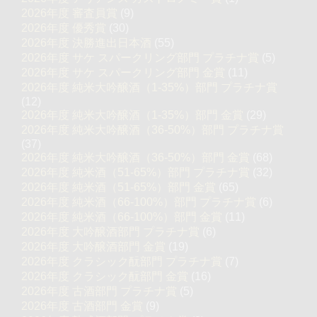
2026年度 審査員賞
(9)
2026年度 優秀賞
(30)
2026年度 決勝進出日本酒
(55)
2026年度 サケ スパークリング部門 プラチナ賞
(5)
2026年度 サケ スパークリング部門 金賞
(11)
2026年度 純米大吟醸酒（1-35%）部門 プラチナ賞
(12)
2026年度 純米大吟醸酒（1-35%）部門 金賞
(29)
2026年度 純米大吟醸酒（36-50%）部門 プラチナ賞
(37)
2026年度 純米大吟醸酒（36-50%）部門 金賞
(68)
2026年度 純米酒（51-65%）部門 プラチナ賞
(32)
2026年度 純米酒（51-65%）部門 金賞
(65)
2026年度 純米酒（66-100%）部門 プラチナ賞
(6)
2026年度 純米酒（66-100%）部門 金賞
(11)
2026年度 大吟醸酒部門 プラチナ賞
(6)
2026年度 大吟醸酒部門 金賞
(19)
2026年度 クラシック酛部門 プラチナ賞
(7)
2026年度 クラシック酛部門 金賞
(16)
2026年度 古酒部門 プラチナ賞
(5)
2026年度 古酒部門 金賞
(9)