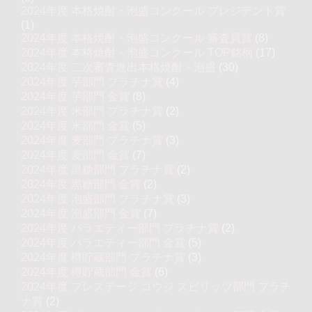
2024年度 本格焼酎・泡盛コンクール プレジデント賞
(1)
2024年度 本格焼酎・泡盛コンクール 審査員賞
(8)
2024年度 本格焼酎・泡盛コンクール TOP銘柄
(17)
2024年度 二次審査進出本格焼酎・泡盛
(30)
2024年度 芋部門 プラチナ賞
(4)
2024年度 芋部門 金賞
(8)
2024年度 米部門 プラチナ賞
(2)
2024年度 米部門 金賞
(5)
2024年度 麦部門 プラチナ賞
(3)
2024年度 麦部門 金賞
(7)
2024年度 黒糖部門 プラチナ賞
(2)
2024年度 黒糖部門 金賞
(2)
2024年度 泡盛部門 プラチナ賞
(3)
2024年度 泡盛部門 金賞
(7)
2024年度 バラエティー部門 プラチナ賞
(2)
2024年度 バラエティー部門 金賞
(5)
2024年度 樽貯蔵部門 プラチナ賞
(3)
2024年度 樽貯蔵部門 金賞
(6)
2024年度 プレステージ コウジ スピリッツ部門 プラチ
ナ賞
(2)