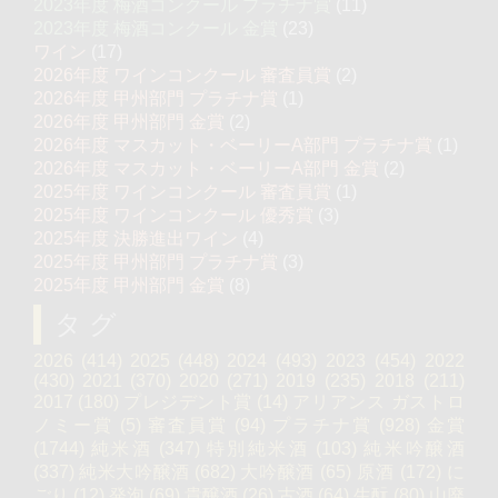
2023年度 梅酒コンクール プラチナ賞
(11)
2023年度 梅酒コンクール 金賞
(23)
ワイン
(17)
2026年度 ワインコンクール 審査員賞
(2)
2026年度 甲州部門 プラチナ賞
(1)
2026年度 甲州部門 金賞
(2)
2026年度 マスカット・ベーリーA部門 プラチナ賞
(1)
2026年度 マスカット・ベーリーA部門 金賞
(2)
2025年度 ワインコンクール 審査員賞
(1)
2025年度 ワインコンクール 優秀賞
(3)
2025年度 決勝進出ワイン
(4)
2025年度 甲州部門 プラチナ賞
(3)
2025年度 甲州部門 金賞
(8)
タグ
2026
(414)
2025
(448)
2024
(493)
2023
(454)
2022
(430)
2021
(370)
2020
(271)
2019
(235)
2018
(211)
2017
(180)
プレジデント賞
(14)
アリアンス ガストロ
ノミー賞
(5)
審査員賞
(94)
プラチナ賞
(928)
金賞
(1744)
純米酒
(347)
特別純米酒
(103)
純米吟醸酒
(337)
純米大吟醸酒
(682)
大吟醸酒
(65)
原酒
(172)
に
ごり
(12)
発泡
(69)
貴醸酒
(26)
古酒
(64)
生酛
(80)
山廃