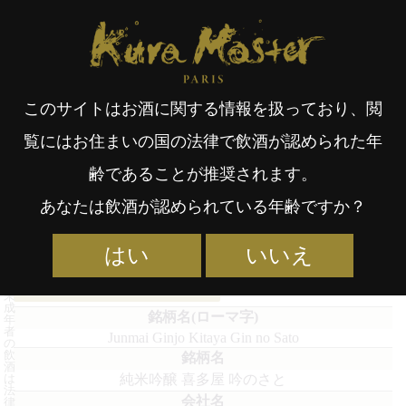
Kura Master Paris
受賞酒検索
受賞蔵元一覧
受賞酒取扱店
Fr
日
このサイトはお酒に関する情報を扱っており、閲
an
本
純米吟醸 喜多屋 吟のさと
覧にはお住まいの国の法律で飲酒が認められた年
齢であることが推奨されます。
çai
語
あなたは飲酒が認められている年齢ですか？
2025年度 純米酒（51-65%）部門 金賞
はい
いいえ
s
2021年度 純米酒部門 金賞
未
成
年
者
Junmai Ginjo Kitaya Gin no Sato
の
飲
酒
は
純米吟醸 喜多屋 吟のさと
法
律