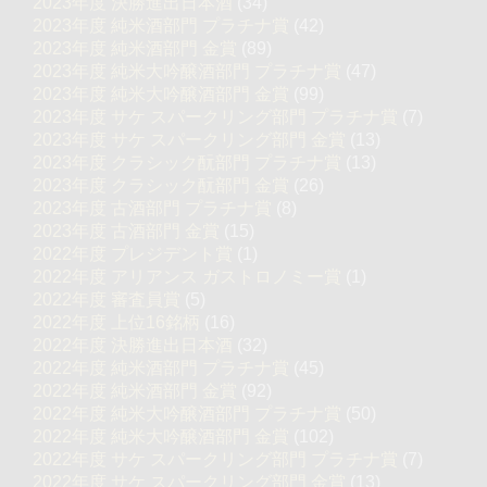
2023年度 決勝進出日本酒
(34)
2023年度 純米酒部門 プラチナ賞
(42)
2023年度 純米酒部門 金賞
(89)
2023年度 純米大吟醸酒部門 プラチナ賞
(47)
2023年度 純米大吟醸酒部門 金賞
(99)
2023年度 サケ スパークリング部門 プラチナ賞
(7)
2023年度 サケ スパークリング部門 金賞
(13)
2023年度 クラシック酛部門 プラチナ賞
(13)
2023年度 クラシック酛部門 金賞
(26)
2023年度 古酒部門 プラチナ賞
(8)
2023年度 古酒部門 金賞
(15)
2022年度 プレジデント賞
(1)
2022年度 アリアンス ガストロノミー賞
(1)
2022年度 審査員賞
(5)
2022年度 上位16銘柄
(16)
2022年度 決勝進出日本酒
(32)
2022年度 純米酒部門 プラチナ賞
(45)
2022年度 純米酒部門 金賞
(92)
2022年度 純米大吟醸酒部門 プラチナ賞
(50)
2022年度 純米大吟醸酒部門 金賞
(102)
2022年度 サケ スパークリング部門 プラチナ賞
(7)
2022年度 サケ スパークリング部門 金賞
(13)