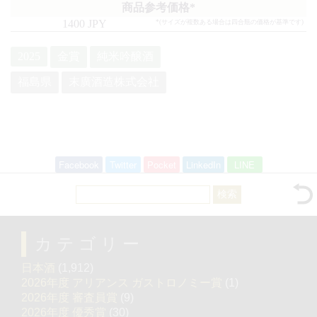
1400 JPY
2025
金賞
純米吟醸酒
福島県
末廣酒造株式会社
Facebook
Twitter
Pocket
LinkedIn
LINE
検
索:
カテゴリー
日本酒
(1,912)
2026年度 アリアンス ガストロノミー賞
(1)
2026年度 審査員賞
(9)
2026年度 優秀賞
(30)