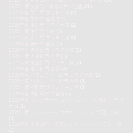
2025年度 本格焼酎・泡盛コンクール 優秀賞
(17)
2025年度 決勝進出本格焼酎・泡盛
(28)
2025年度 芋部門 プラチナ賞
(4)
2025年度 芋部門 金賞
(10)
2025年度 米部門 プラチナ賞
(2)
2025年度 米部門 金賞
(4)
2025年度 麦部門 プラチナ賞
(3)
2025年度 麦部門 金賞
(7)
2025年度 黒糖部門 プラチナ賞
(1)
2025年度 黒糖部門 金賞
(1)
2025年度 泡盛部門 プラチナ賞
(2)
2025年度 泡盛部門 金賞
(2)
2025年度 バラエティー部門 プラチナ賞
(2)
2025年度 バラエティー部門 金賞
(4)
2025年度 樽貯蔵部門 プラチナ賞
(3)
2025年度 樽貯蔵部門 金賞
(5)
2025年度 プレステージ コウジ スピリッツ部門 プラチ
ナ賞
(1)
2025年度 プレステージ コウジ スピリッツ部門 金賞
(3)
2024年度 本格焼酎・泡盛コンクール プレジデント賞
(1)