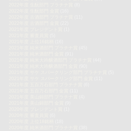
2022年度 生酛部門 プラチナ賞
(8)
2022年度 生酛部門 金賞
(16)
2022年度 古酒部門 プラチナ賞
(11)
2022年度 古酒部門 金賞
(22)
2021年度 プレジデント賞
(1)
2021年度 審査員賞
(5)
2021年度 上位16銘柄
(16)
2021年度 純米酒部門 プラチナ賞
(45)
2021年度 純米酒部門 金賞
(91)
2021年度 純米大吟醸酒部門 プラチナ賞
(44)
2021年度 純米大吟醸酒部門 金賞
(90)
2021年度 サケ スパークリング部門 プラチナ賞
(5)
2021年度 サケ スパークリング部門 金賞
(11)
2021年度 五百万石部門 プラチナ賞
(6)
2021年度 五百万石部門 金賞
(11)
2021年度 美山錦部門 プラチナ賞
(4)
2021年度 美山錦部門 金賞
(9)
2020年度 プレジデント賞
(1)
2020年度 審査員賞
(6)
2020年度 上位18銘柄
(18)
2020年度 純米酒部門 プラチナ賞
(38)