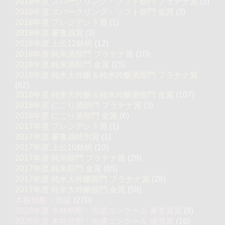
2019年度 スパークリング・ソフト部門 プラチナ賞
(3)
2019年度 スパークリング・ソフト部門 金賞
(3)
2018年度 プレジデント賞
(1)
2018年度 審査員賞
(3)
2018年度 上位12銘柄
(12)
2018年度 純米酒部門 プラチナ賞
(10)
2018年度 純米酒部門 金賞
(25)
2018年度 純米大吟醸＆純米吟醸酒部門 プラチナ賞
(62)
2018年度 純米大吟醸＆純米吟醸酒部門 金賞
(107)
2018年度 にごり酒部門 プラチナ賞
(3)
2018年度 にごり酒部門 金賞
(6)
2017年度 プレジデント賞
(1)
2017年度 審査員特別賞
(1)
2017年度 上位10銘柄
(10)
2017年度 純米部門 プラチナ賞
(29)
2017年度 純米部門 金賞
(65)
2017年度 純米大吟醸部門 プラチナ賞
(28)
2017年度 純米大吟醸部門 金賞
(58)
本格焼酎・泡盛
(270)
2026年度 本格焼酎・泡盛コンクール 審査員賞
(8)
2026年度 本格焼酎・泡盛コンクール 優秀賞
(16)