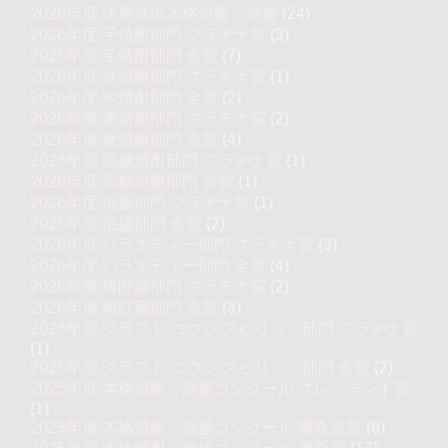
2026年度 決勝進出本格焼酎・泡盛
(24)
2026年度 芋焼酎部門 プラチナ賞
(3)
2026年度 芋焼酎部門 金賞
(7)
2026年度 米焼酎部門 プラチナ賞
(1)
2026年度 米焼酎部門 金賞
(2)
2026年度 麦焼酎部門 プラチナ賞
(2)
2026年度 麦焼酎部門 金賞
(4)
2026年度 黒糖焼酎部門 プラチナ賞
(1)
2026年度 黒糖焼酎部門 金賞
(1)
2026年度 泡盛部門 プラチナ賞
(1)
2026年度 泡盛部門 金賞
(2)
2026年度 バラエティー部門 プラチナ賞
(3)
2026年度 バラエティー部門 金賞
(4)
2026年度 樽貯蔵部門 プラチナ賞
(2)
2026年度 樽貯蔵部門 金賞
(3)
2026年度 クラフト コウジ スピリッツ部門 プラチナ賞
(1)
2026年度 クラフト コウジ スピリッツ部門 金賞
(2)
2025年度 本格焼酎・泡盛コンクール プレジデント賞
(1)
2025年度 本格焼酎・泡盛コンクール 審査員賞
(8)