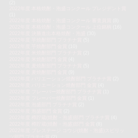
(2)
2022年度 本格焼酎・泡盛コンクール プレジデント賞
(1)
2022年度 本格焼酎・泡盛コンクール 審査員賞
(8)
2022年度 本格焼酎・泡盛コンクール 上位銘柄
(16)
2022年度 決勝進出本格焼酎・泡盛
(30)
2022年度 芋焼酎部門 プラチナ賞
(5)
2022年度 芋焼酎部門 金賞
(10)
2022年度 米焼酎部門 プラチナ賞
(2)
2022年度 米焼酎部門 金賞
(4)
2022年度 麦焼酎部門 プラチナ賞
(5)
2022年度 麦焼酎部門 金賞
(9)
2022年度 バリエーション焼酎部門 プラチナ賞
(2)
2022年度 バリエーション焼酎部門 金賞
(4)
2022年度 フレーバー焼酎部門 プラチナ賞
(1)
2022年度 フレーバー焼酎部門 金賞
(1)
2022年度 泡盛部門 プラチナ賞
(2)
2022年度 泡盛部門 金賞
(2)
2022年度 樽貯蔵(焼酎・泡盛)部門 プラチナ賞
(4)
2022年度 樽貯蔵(焼酎・泡盛)部門 金賞
(8)
2022年度 プレステージ コウジ(焼酎・泡盛)スピリッ
ツ部門 プラチナ賞
(2)