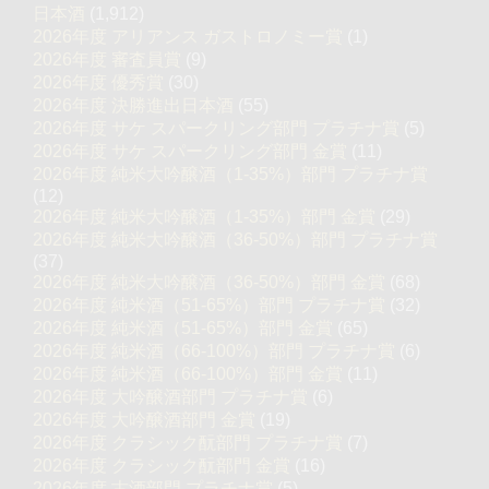
日本酒
(1,912)
2026年度 アリアンス ガストロノミー賞
(1)
2026年度 審査員賞
(9)
2026年度 優秀賞
(30)
2026年度 決勝進出日本酒
(55)
2026年度 サケ スパークリング部門 プラチナ賞
(5)
2026年度 サケ スパークリング部門 金賞
(11)
2026年度 純米大吟醸酒（1-35%）部門 プラチナ賞
(12)
2026年度 純米大吟醸酒（1-35%）部門 金賞
(29)
2026年度 純米大吟醸酒（36-50%）部門 プラチナ賞
(37)
2026年度 純米大吟醸酒（36-50%）部門 金賞
(68)
2026年度 純米酒（51-65%）部門 プラチナ賞
(32)
2026年度 純米酒（51-65%）部門 金賞
(65)
2026年度 純米酒（66-100%）部門 プラチナ賞
(6)
2026年度 純米酒（66-100%）部門 金賞
(11)
2026年度 大吟醸酒部門 プラチナ賞
(6)
2026年度 大吟醸酒部門 金賞
(19)
2026年度 クラシック酛部門 プラチナ賞
(7)
2026年度 クラシック酛部門 金賞
(16)
2026年度 古酒部門 プラチナ賞
(5)