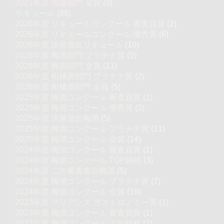
2021年度 泡盛部門 金賞
(3)
リキュール
(88)
2026年度 リキュールコンクール 審査員賞
(2)
2026年度 リキュールコンクール 優秀賞
(6)
2026年度 決勝進出リキュール
(10)
2026年度 梅酒部門 プラチナ賞
(5)
2026年度 梅酒部門 金賞
(11)
2026年度 柑橘酒部門 プラチナ賞
(2)
2026年度 柑橘酒部門 金賞
(5)
2025年度 梅酒コンクール 審査員賞
(1)
2025年度 梅酒コンクール 優秀賞
(3)
2025年度 決勝進出梅酒
(5)
2025年度 梅酒コンクール プラチナ賞
(11)
2025年度 梅酒コンクール 金賞
(14)
2024年度 梅酒コンクール 審査員賞
(1)
2024年度 梅酒コンクール TOP銘柄
(3)
2024年度 二次審査進出梅酒
(5)
2024年度 梅酒コンクール プラチナ賞
(7)
2024年度 梅酒コンクール 金賞
(19)
2023年度 アリアンス ガストロノミー賞
(1)
2023年度 梅酒コンクール 審査員賞
(1)
2023年度 梅酒コンクール 上位銘柄
(2)