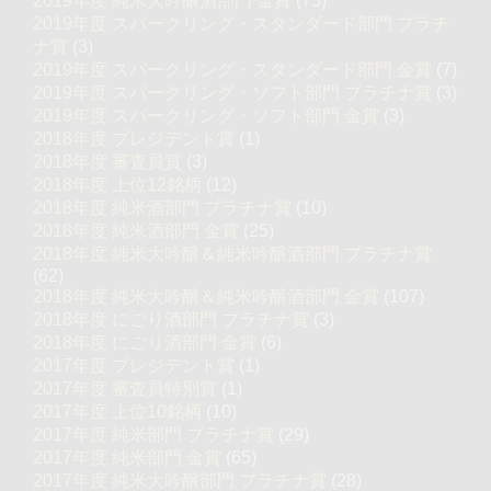
2019年度 純米大吟醸酒部門 金賞
(75)
2019年度 スパークリング・スタンダード部門 プラチ
ナ賞
(3)
2019年度 スパークリング・スタンダード部門 金賞
(7)
2019年度 スパークリング・ソフト部門 プラチナ賞
(3)
2019年度 スパークリング・ソフト部門 金賞
(3)
2018年度 プレジデント賞
(1)
2018年度 審査員賞
(3)
2018年度 上位12銘柄
(12)
2018年度 純米酒部門 プラチナ賞
(10)
2018年度 純米酒部門 金賞
(25)
2018年度 純米大吟醸＆純米吟醸酒部門 プラチナ賞
(62)
2018年度 純米大吟醸＆純米吟醸酒部門 金賞
(107)
2018年度 にごり酒部門 プラチナ賞
(3)
2018年度 にごり酒部門 金賞
(6)
2017年度 プレジデント賞
(1)
2017年度 審査員特別賞
(1)
2017年度 上位10銘柄
(10)
2017年度 純米部門 プラチナ賞
(29)
2017年度 純米部門 金賞
(65)
2017年度 純米大吟醸部門 プラチナ賞
(28)