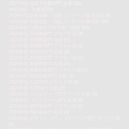
2017年度 純米大吟醸部門 金賞
(58)
本格焼酎・泡盛
(270)
2026年度 本格焼酎・泡盛コンクール 審査員賞
(8)
2026年度 本格焼酎・泡盛コンクール 優秀賞
(16)
2026年度 決勝進出本格焼酎・泡盛
(24)
2026年度 芋焼酎部門 プラチナ賞
(3)
2026年度 芋焼酎部門 金賞
(7)
2026年度 米焼酎部門 プラチナ賞
(1)
2026年度 米焼酎部門 金賞
(2)
2026年度 麦焼酎部門 プラチナ賞
(2)
2026年度 麦焼酎部門 金賞
(4)
2026年度 黒糖焼酎部門 プラチナ賞
(1)
2026年度 黒糖焼酎部門 金賞
(1)
2026年度 泡盛部門 プラチナ賞
(1)
2026年度 泡盛部門 金賞
(2)
2026年度 バラエティー部門 プラチナ賞
(3)
2026年度 バラエティー部門 金賞
(4)
2026年度 樽貯蔵部門 プラチナ賞
(2)
2026年度 樽貯蔵部門 金賞
(3)
2026年度 クラフト コウジ スピリッツ部門 プラチナ賞
(1)