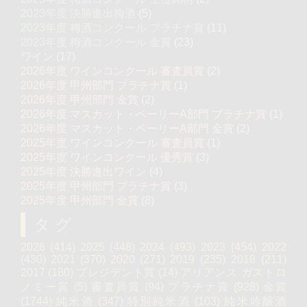
2023年度 決勝進出梅酒
(5)
2023年度 梅酒コンクール プラチナ賞
(11)
2023年度 梅酒コンクール 金賞
(23)
ワイン
(17)
2026年度 ワインコンクール 審査員賞
(2)
2026年度 甲州部門 プラチナ賞
(1)
2026年度 甲州部門 金賞
(2)
2026年度 マスカット・ベーリーA部門 プラチナ賞
(1)
2026年度 マスカット・ベーリーA部門 金賞
(2)
2025年度 ワインコンクール 審査員賞
(1)
2025年度 ワインコンクール 優秀賞
(3)
2025年度 決勝進出ワイン
(4)
2025年度 甲州部門 プラチナ賞
(3)
2025年度 甲州部門 金賞
(8)
タグ
2026
(414)
2025
(448)
2024
(493)
2023
(454)
2022
(430)
2021
(370)
2020
(271)
2019
(235)
2018
(211)
2017
(180)
プレジデント賞
(14)
アリアンス ガストロ
ノミー賞
(5)
審査員賞
(94)
プラチナ賞
(928)
金賞
(1744)
純米酒
(347)
特別純米酒
(103)
純米吟醸酒