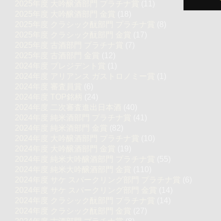
2025年度 大吟醸酒部門 プラチナ賞
(11)
2025年度 大吟醸酒部門 金賞
(18)
2025年度 クラシック酛部門 プラチナ賞
(8)
2025年度 クラシック酛部門 金賞
(17)
2025年度 古酒部門 プラチナ賞
(7)
2025年度 古酒部門 金賞
(12)
2024年度 プレジデント賞
(1)
2024年度 アリアンス ガストロノミー賞
(1)
2024年度 審査員賞
(6)
2024年度 TOP銘柄
(24)
2024年度 二次審査進出日本酒
(40)
2024年度 純米酒部門 プラチナ賞
(41)
2024年度 純米酒部門 金賞
(82)
2024年度 大吟醸酒部門 プラチナ賞
(10)
2024年度 大吟醸酒部門 金賞
(19)
2024年度 純米大吟醸酒部門 プラチナ賞
(55)
2024年度 純米大吟醸酒部門 金賞
(110)
2024年度 サケ スパークリング部門 プラチナ賞
(6)
2024年度 サケ スパークリング部門 金賞
(14)
2024年度 クラシック酛部門 プラチナ賞
(14)
2024年度 クラシック酛部門 金賞
(27)