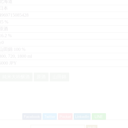
北海道
日本
4969715085428
35
%
原酒
16.2
%
±0
山田錦
100
300, 720, 1800
ml
6000 JPY
純米大吟醸酒
原酒
山田錦
Facebook
Twitter
Pocket
LinkedIn
LINE
検