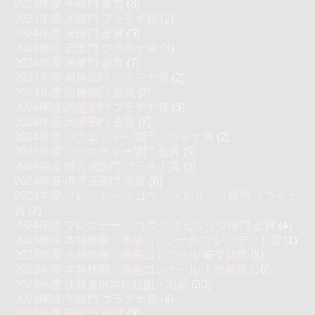
2024年度 芋部門 金賞
(8)
2024年度 米部門 プラチナ賞
(2)
2024年度 米部門 金賞
(5)
2024年度 麦部門 プラチナ賞
(3)
2024年度 麦部門 金賞
(7)
2024年度 黒糖部門 プラチナ賞
(2)
2024年度 黒糖部門 金賞
(2)
2024年度 泡盛部門 プラチナ賞
(3)
2024年度 泡盛部門 金賞
(7)
2024年度 バラエティー部門 プラチナ賞
(2)
2024年度 バラエティー部門 金賞
(5)
2024年度 樽貯蔵部門 プラチナ賞
(3)
2024年度 樽貯蔵部門 金賞
(6)
2024年度 プレステージ コウジ スピリッツ部門 プラチナ
賞
(2)
2024年度 プレステージ コウジ スピリッツ部門 金賞
(4)
2023年度 本格焼酎・泡盛コンクール プレジデント賞
(1)
2023年度 本格焼酎・泡盛コンクール 審査員賞
(8)
2023年度 本格焼酎・泡盛コンクール 上位銘柄
(16)
2023年度 決勝進出本格焼酎・泡盛
(30)
2023年度 芋部門 プラチナ賞
(4)
2023年度 芋部門 金賞
(9)