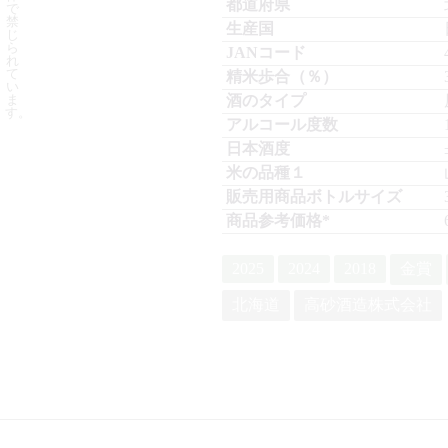
で
禁
じ
ら
れ
て
い
ま
す。
2025
2024
2018
金賞
北海道
高砂酒造株式会社