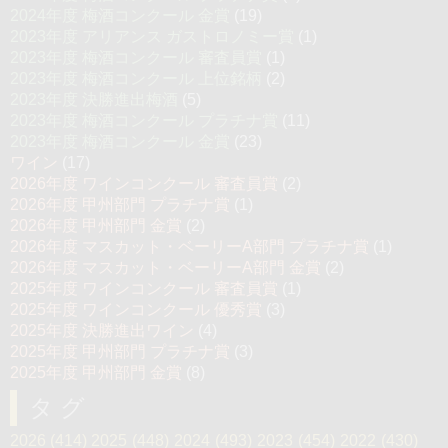
2024年度 梅酒コンクール 金賞
(19)
2023年度 アリアンス ガストロノミー賞
(1)
2023年度 梅酒コンクール 審査員賞
(1)
2023年度 梅酒コンクール 上位銘柄
(2)
2023年度 決勝進出梅酒
(5)
2023年度 梅酒コンクール プラチナ賞
(11)
2023年度 梅酒コンクール 金賞
(23)
ワイン
(17)
2026年度 ワインコンクール 審査員賞
(2)
2026年度 甲州部門 プラチナ賞
(1)
2026年度 甲州部門 金賞
(2)
2026年度 マスカット・ベーリーA部門 プラチナ賞
(1)
2026年度 マスカット・ベーリーA部門 金賞
(2)
2025年度 ワインコンクール 審査員賞
(1)
2025年度 ワインコンクール 優秀賞
(3)
2025年度 決勝進出ワイン
(4)
2025年度 甲州部門 プラチナ賞
(3)
2025年度 甲州部門 金賞
(8)
タグ
2026
(414)
2025
(448)
2024
(493)
2023
(454)
2022
(430)