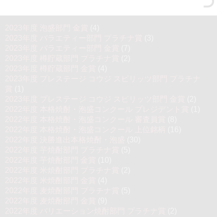
2023年度 泡盛部門 金賞
(4)
2023年度 バラエティー部門 プラチナ賞
(3)
2023年度 バラエティー部門 金賞
(7)
2023年度 樽貯蔵部門 プラチナ賞
(2)
2023年度 樽貯蔵部門 金賞
(4)
2023年度 プレステージ コウジ スピリッツ部門 プラチナ
賞
(1)
2023年度 プレステージ コウジ スピリッツ部門 金賞
(2)
2022年度 本格焼酎・泡盛コンクール プレジデント賞
(1)
2022年度 本格焼酎・泡盛コンクール 審査員賞
(8)
2022年度 本格焼酎・泡盛コンクール 上位銘柄
(16)
2022年度 決勝進出本格焼酎・泡盛
(30)
2022年度 芋焼酎部門 プラチナ賞
(5)
2022年度 芋焼酎部門 金賞
(10)
2022年度 米焼酎部門 プラチナ賞
(2)
2022年度 米焼酎部門 金賞
(4)
2022年度 麦焼酎部門 プラチナ賞
(5)
2022年度 麦焼酎部門 金賞
(9)
2022年度 バリエーション焼酎部門 プラチナ賞
(2)