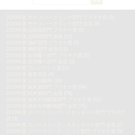
索:
2020年度 サケ スパークリング部門 プラチナ賞
(3)
2020年度 サケ スパークリング部門 金賞
(9)
2020年度 山田錦部門 プラチナ賞
(3)
2020年度 山田錦部門 金賞
(15)
2020年度 雄町部門 プラチナ賞
(3)
2020年度 雄町部門 金賞
(11)
2020年度 出羽燦々部門 プラチナ賞
(3)
2020年度 出羽燦々部門 金賞
(3)
2019年度 プレジデント賞
(1)
2019年度 審査員賞
(4)
2019年度 上位14銘柄
(14)
2019年度 純米酒部門 プラチナ賞
(34)
2019年度 純米酒部門 金賞
(78)
2019年度 純米大吟醸酒部門 プラチナ賞
(32)
2019年度 純米大吟醸酒部門 金賞
(75)
2019年度 スパークリング・スタンダード部門 プラチナ
賞
(3)
2019年度 スパークリング・スタンダード部門 金賞
(7)
2019年度 スパークリング・ソフト部門 プラチナ賞
(3)