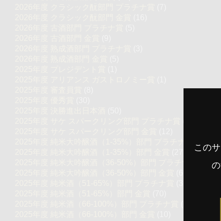
2026年度 クラシック酛部門 プラチナ賞
(7)
2026年度 クラシック酛部門 金賞
(16)
2026年度 古酒部門 プラチナ賞
(5)
2026年度 古酒部門 金賞
(9)
2026年度 熟成酒部門 プラチナ賞
(3)
2026年度 熟成酒部門 金賞
(5)
2025年度 プレジデント賞
(1)
2025年度 アリアンス ガストロノミー賞
(1)
2025年度 審査員賞
(8)
2025年度 優秀賞
(30)
2025年度 決勝進出日本酒
(50)
2025年度 サケ スパークリング部門 プラチナ賞
(7)
2025年度 サケ スパークリング部門 金賞
(12)
2025年度 純米大吟醸酒（1-35%）部門 プラチナ賞
(14)
このサ
2025年度 純米大吟醸酒（1-35%）部門 金賞
(27)
2025年度 純米大吟醸酒（36-50%）部門 プラチナ賞
(35)
の
2025年度 純米大吟醸酒（36-50%）部門 金賞
(69)
2025年度 純米酒（51-65%）部門 プラチナ賞
(35)
2025年度 純米酒（51-65%）部門 金賞
(70)
2025年度 純米酒（66-100%）部門 プラチナ賞
(6)
2025年度 純米酒（66-100%）部門 金賞
(10)