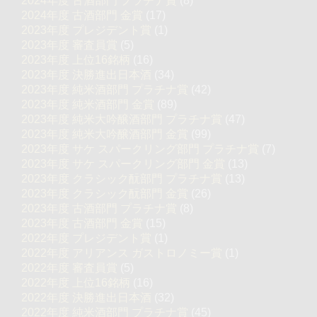
2024年度 古酒部門 プラチナ賞
(8)
2024年度 古酒部門 金賞
(17)
2023年度 プレジデント賞
(1)
2023年度 審査員賞
(5)
2023年度 上位16銘柄
(16)
2023年度 決勝進出日本酒
(34)
2023年度 純米酒部門 プラチナ賞
(42)
2023年度 純米酒部門 金賞
(89)
2023年度 純米大吟醸酒部門 プラチナ賞
(47)
2023年度 純米大吟醸酒部門 金賞
(99)
2023年度 サケ スパークリング部門 プラチナ賞
(7)
2023年度 サケ スパークリング部門 金賞
(13)
2023年度 クラシック酛部門 プラチナ賞
(13)
2023年度 クラシック酛部門 金賞
(26)
2023年度 古酒部門 プラチナ賞
(8)
2023年度 古酒部門 金賞
(15)
2022年度 プレジデント賞
(1)
2022年度 アリアンス ガストロノミー賞
(1)
2022年度 審査員賞
(5)
2022年度 上位16銘柄
(16)
2022年度 決勝進出日本酒
(32)
2022年度 純米酒部門 プラチナ賞
(45)