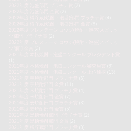
2022年度 泡盛部門 プラチナ賞
(2)
2022年度 泡盛部門 金賞
(2)
2022年度 樽貯蔵(焼酎・泡盛)部門 プラチナ賞
(4)
2022年度 樽貯蔵(焼酎・泡盛)部門 金賞
(8)
2022年度 プレステージ コウジ(焼酎・泡盛)スピリッ
ツ部門 プラチナ賞
(2)
2022年度 プレステージ コウジ(焼酎・泡盛)スピリッ
ツ部門 金賞
(3)
2021年度 本格焼酎・泡盛コンクール プレジデント賞
(1)
2021年度 本格焼酎・泡盛コンクール 審査員賞
(6)
2021年度 本格焼酎・泡盛コンクール 上位銘柄
(13)
2021年度 芋焼酎部門 プラチナ賞
(6)
2021年度 芋焼酎部門 金賞
(11)
2021年度 米焼酎部門 プラチナ賞
(4)
2021年度 米焼酎部門 金賞
(7)
2021年度 麦焼酎部門 プラチナ賞
(3)
2021年度 麦焼酎部門 金賞
(5)
2021年度 黒糖焼酎部門 プラチナ賞
(2)
2021年度 黒糖焼酎部門 金賞
(2)
2021年度 樽貯蔵部門 プラチナ賞
(3)