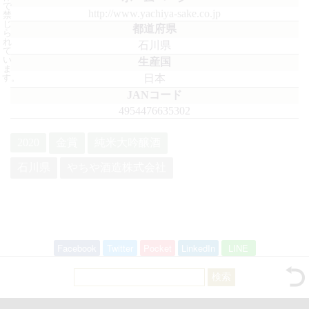
で
http://www.yachiya-sake.co.jp
禁
じ
ら
れ
石川県
て
い
ま
す。
日本
4954476635302
2020
金賞
純米大吟醸酒
石川県
やちや酒造株式会社
Facebook
Twitter
Pocket
LinkedIn
LINE
検
索: