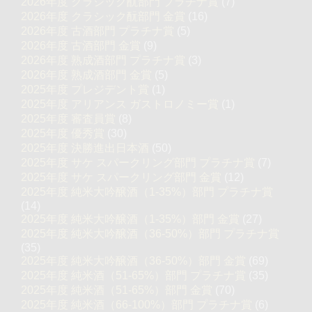
2026年度 クラシック酛部門 プラチナ賞
(7)
2026年度 クラシック酛部門 金賞
(16)
2026年度 古酒部門 プラチナ賞
(5)
2026年度 古酒部門 金賞
(9)
2026年度 熟成酒部門 プラチナ賞
(3)
2026年度 熟成酒部門 金賞
(5)
2025年度 プレジデント賞
(1)
2025年度 アリアンス ガストロノミー賞
(1)
2025年度 審査員賞
(8)
2025年度 優秀賞
(30)
2025年度 決勝進出日本酒
(50)
2025年度 サケ スパークリング部門 プラチナ賞
(7)
2025年度 サケ スパークリング部門 金賞
(12)
2025年度 純米大吟醸酒（1-35%）部門 プラチナ賞
(14)
2025年度 純米大吟醸酒（1-35%）部門 金賞
(27)
2025年度 純米大吟醸酒（36-50%）部門 プラチナ賞
(35)
2025年度 純米大吟醸酒（36-50%）部門 金賞
(69)
2025年度 純米酒（51-65%）部門 プラチナ賞
(35)
2025年度 純米酒（51-65%）部門 金賞
(70)
2025年度 純米酒（66-100%）部門 プラチナ賞
(6)