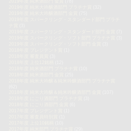
2019年度 純米酒部門 金賞
(78)
2019年度 純米大吟醸酒部門 プラチナ賞
(32)
2019年度 純米大吟醸酒部門 金賞
(75)
2019年度 スパークリング・スタンダード部門 プラチ
ナ賞
(3)
2019年度 スパークリング・スタンダード部門 金賞
(7)
2019年度 スパークリング・ソフト部門 プラチナ賞
(3)
2019年度 スパークリング・ソフト部門 金賞
(3)
2018年度 プレジデント賞
(1)
2018年度 審査員賞
(3)
2018年度 上位12銘柄
(12)
2018年度 純米酒部門 プラチナ賞
(10)
2018年度 純米酒部門 金賞
(25)
2018年度 純米大吟醸＆純米吟醸酒部門 プラチナ賞
(62)
2018年度 純米大吟醸＆純米吟醸酒部門 金賞
(107)
2018年度 にごり酒部門 プラチナ賞
(3)
2018年度 にごり酒部門 金賞
(6)
2017年度 プレジデント賞
(1)
2017年度 審査員特別賞
(1)
2017年度 上位10銘柄
(10)
2017年度 純米部門 プラチナ賞
(29)