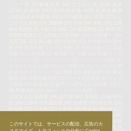
ノミー賞
(5)
審査員賞
(94)
プラチナ賞
(928)
金賞
(1744)
純米酒
(347)
特別純米酒
(103)
純米吟醸酒
(337)
純米大吟醸酒
(682)
大吟醸酒
(65)
原酒
(172)
に
ごり
(12)
発泡
(69)
貴醸酒
(26)
古酒
(64)
生酛
(80)
山廃
(64)
菩提酛
(4)
水酛
(3)
速醸
(34)
酸基醴酛
(2)
樽酒
(3)
長期熟成酒
(11)
山田錦
(579)
雄町
(102)
出羽燦々
(19)
五百万石
(93)
美山錦
(65)
芋焼酎
(73)
米焼酎
(42)
麦焼
酎
(59)
黒糖焼酎
(17)
そば焼酎
(2)
粕取焼酎
(11)
胡麻
焼酎
(2)
人参焼酎
(2)
栗焼酎
(1)
泡盛
(26)
泡盛ベース
リキュール
(1)
バラエティー
(1)
バラエティー焼酎
(1)
ホワイトリカー
(1)
ブレンド焼酎
(4)
フレーバー
(1)
樽
貯蔵
(32)
スピリッツ
(11)
梅酒
(81)
蒸留梅酒
(16)
醸造
梅酒
(34)
本格焼酎梅酒
(13)
ベース混合梅酒
(6)
ブレン
ド梅酒
(13)
柑橘酒
(7)
柚子
(7)
白ワイン
(14)
赤ワイン
(3)
甲州
(14)
マスカット・ベーリーA
(3)
北海道
(13)
青森県
(44)
岩手県
(41)
宮城県
(128)
秋田
県
(65)
山形県
(83)
福島県
(49)
茨城県
(32)
栃木県
(39)
群馬県
(37)
埼玉県
(21)
千葉県
(35)
東京都
(45)
神奈川
県
(42)
新潟県
(97)
富山県
(39)
石川県
(46)
福井県
(46)
山梨県
(36)
長野県
(88)
岐阜県
(83)
静岡県
(59)
愛知県
このサイトでは、サービスの配信、広告のカ
(23)
三重県
(67)
滋賀県
(26)
京都府
(58)
大阪府
(18)
兵
スタマイズ、トラフィックの分析に Cookie