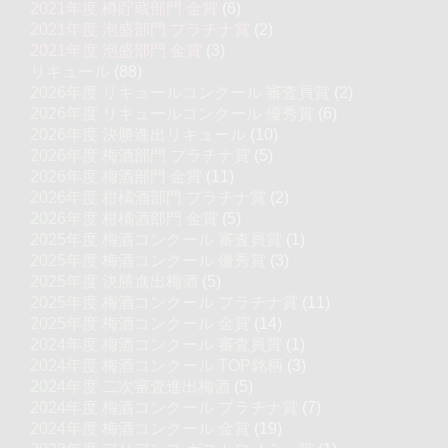
2021年度 樽貯蔵部門 金賞
(6)
2021年度 泡盛部門 プラチナ賞
(2)
2021年度 泡盛部門 金賞
(3)
リキュール
(88)
2026年度 リキュールコンクール 審査員賞
(2)
2026年度 リキュールコンクール 優秀賞
(6)
2026年度 決勝進出リキュール
(10)
2026年度 梅酒部門 プラチナ賞
(5)
2026年度 梅酒部門 金賞
(11)
2026年度 柑橘酒部門 プラチナ賞
(2)
2026年度 柑橘酒部門 金賞
(5)
2025年度 梅酒コンクール 審査員賞
(1)
2025年度 梅酒コンクール 優秀賞
(3)
2025年度 決勝進出梅酒
(5)
2025年度 梅酒コンクール プラチナ賞
(11)
2025年度 梅酒コンクール 金賞
(14)
2024年度 梅酒コンクール 審査員賞
(1)
2024年度 梅酒コンクール TOP銘柄
(3)
2024年度 二次審査進出梅酒
(5)
2024年度 梅酒コンクール プラチナ賞
(7)
2024年度 梅酒コンクール 金賞
(19)