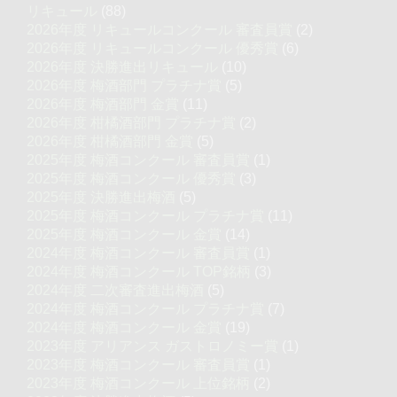
リキュール
(88)
2026年度 リキュールコンクール 審査員賞
(2)
2026年度 リキュールコンクール 優秀賞
(6)
2026年度 決勝進出リキュール
(10)
2026年度 梅酒部門 プラチナ賞
(5)
2026年度 梅酒部門 金賞
(11)
2026年度 柑橘酒部門 プラチナ賞
(2)
2026年度 柑橘酒部門 金賞
(5)
2025年度 梅酒コンクール 審査員賞
(1)
2025年度 梅酒コンクール 優秀賞
(3)
2025年度 決勝進出梅酒
(5)
2025年度 梅酒コンクール プラチナ賞
(11)
2025年度 梅酒コンクール 金賞
(14)
2024年度 梅酒コンクール 審査員賞
(1)
2024年度 梅酒コンクール TOP銘柄
(3)
2024年度 二次審査進出梅酒
(5)
2024年度 梅酒コンクール プラチナ賞
(7)
2024年度 梅酒コンクール 金賞
(19)
2023年度 アリアンス ガストロノミー賞
(1)
2023年度 梅酒コンクール 審査員賞
(1)
2023年度 梅酒コンクール 上位銘柄
(2)