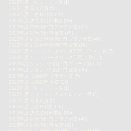
2023年度 プレジデント賞
(1)
2023年度 審査員賞
(5)
2023年度 上位16銘柄
(16)
2023年度 決勝進出日本酒
(34)
2023年度 純米酒部門 プラチナ賞
(42)
2023年度 純米酒部門 金賞
(89)
2023年度 純米大吟醸酒部門 プラチナ賞
(47)
2023年度 純米大吟醸酒部門 金賞
(99)
2023年度 サケ スパークリング部門 プラチナ賞
(7)
2023年度 サケ スパークリング部門 金賞
(13)
2023年度 クラシック酛部門 プラチナ賞
(13)
2023年度 クラシック酛部門 金賞
(26)
2023年度 古酒部門 プラチナ賞
(8)
2023年度 古酒部門 金賞
(15)
2022年度 プレジデント賞
(1)
2022年度 アリアンス ガストロノミー賞
(1)
2022年度 審査員賞
(5)
2022年度 上位16銘柄
(16)
2022年度 決勝進出日本酒
(32)
2022年度 純米酒部門 プラチナ賞
(45)
2022年度 純米酒部門 金賞
(92)