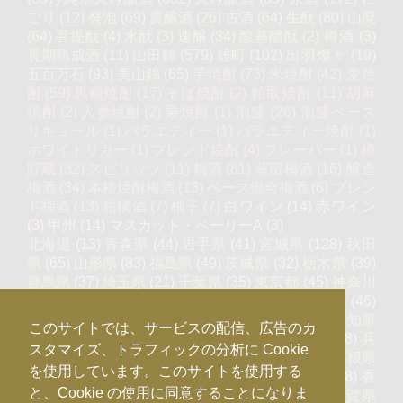
ごり
(12)
発泡
(69)
貴醸酒
(26)
古酒
(64)
生酛
(80)
山廃
(64)
菩提酛
(4)
水酛
(3)
速醸
(34)
酸基醴酛
(2)
樽酒
(3)
長期熟成酒
(11)
山田錦
(579)
雄町
(102)
出羽燦々
(19)
五百万石
(93)
美山錦
(65)
芋焼酎
(73)
米焼酎
(42)
麦焼
酎
(59)
黒糖焼酎
(17)
そば焼酎
(2)
粕取焼酎
(11)
胡麻
焼酎
(2)
人参焼酎
(2)
栗焼酎
(1)
泡盛
(26)
泡盛ベース
リキュール
(1)
バラエティー
(1)
バラエティー焼酎
(1)
ホワイトリカー
(1)
ブレンド焼酎
(4)
フレーバー
(1)
樽
貯蔵
(32)
スピリッツ
(11)
梅酒
(81)
蒸留梅酒
(16)
醸造
梅酒
(34)
本格焼酎梅酒
(13)
ベース混合梅酒
(6)
ブレン
ド梅酒
(13)
柑橘酒
(7)
柚子
(7)
白ワイン
(14)
赤ワイン
(3)
甲州
(14)
マスカット・ベーリーA
(3)
北海道
(13)
青森県
(44)
岩手県
(41)
宮城県
(128)
秋田
県
(65)
山形県
(83)
福島県
(49)
茨城県
(32)
栃木県
(39)
群馬県
(37)
埼玉県
(21)
千葉県
(35)
東京都
(45)
神奈川
県
(42)
新潟県
(97)
富山県
(39)
石川県
(46)
福井県
(46)
山梨県
(36)
長野県
(88)
岐阜県
(83)
静岡県
(59)
愛知県
このサイトでは、サービスの配信、広告のカ
(23)
三重県
(67)
滋賀県
(26)
京都府
(58)
大阪府
(18)
兵
スタマイズ、トラフィックの分析に Cookie
庫県
(138)
奈良県
(17)
和歌山県
(57)
鳥取県
(8)
島根県
を使用しています。このサイトを使用する
(36)
岡山県
(33)
広島県
(63)
山口県
(30)
徳島県
(8)
香
と、Cookie の使用に同意することになりま
川県
(9)
愛媛県
(32)
高知県
(54)
福岡県
(91)
佐賀県