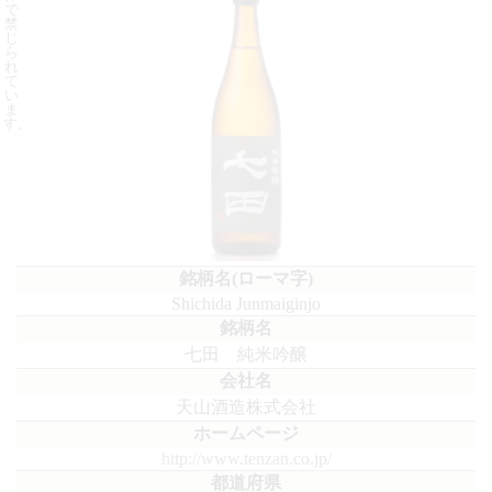
で
禁
じ
ら
れ
て
い
ま
す。
Shichida Junmaiginjo
七田 純米吟醸
天山酒造株式会社
http://www.tenzan.co.jp/