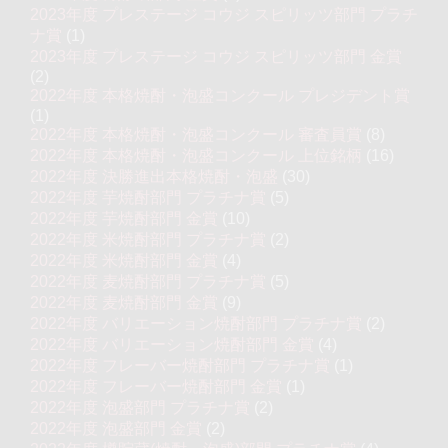
2023年度 プレステージ コウジ スピリッツ部門 プラチ
ナ賞
(1)
2023年度 プレステージ コウジ スピリッツ部門 金賞
(2)
2022年度 本格焼酎・泡盛コンクール プレジデント賞
(1)
2022年度 本格焼酎・泡盛コンクール 審査員賞
(8)
2022年度 本格焼酎・泡盛コンクール 上位銘柄
(16)
2022年度 決勝進出本格焼酎・泡盛
(30)
2022年度 芋焼酎部門 プラチナ賞
(5)
2022年度 芋焼酎部門 金賞
(10)
2022年度 米焼酎部門 プラチナ賞
(2)
2022年度 米焼酎部門 金賞
(4)
2022年度 麦焼酎部門 プラチナ賞
(5)
2022年度 麦焼酎部門 金賞
(9)
2022年度 バリエーション焼酎部門 プラチナ賞
(2)
2022年度 バリエーション焼酎部門 金賞
(4)
2022年度 フレーバー焼酎部門 プラチナ賞
(1)
2022年度 フレーバー焼酎部門 金賞
(1)
2022年度 泡盛部門 プラチナ賞
(2)
2022年度 泡盛部門 金賞
(2)