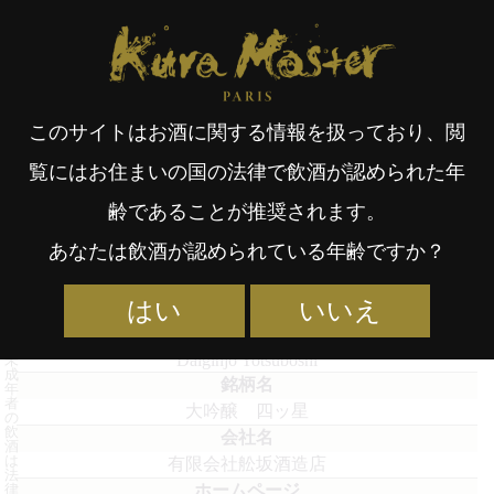
Kura Master Paris
受賞酒検索
受賞蔵元一覧
受賞酒取扱店
Fr
日
このサイトはお酒に関する情報を扱っており、閲
an
本
大吟醸 四ッ星
覧にはお住まいの国の法律で飲酒が認められた年
齢であることが推奨されます。
çai
語
あなたは飲酒が認められている年齢ですか？
2025年度 大吟醸酒部門 プラチナ賞
はい
いいえ
s
Daiginjo Yotsuboshi
未
成
年
者
大吟醸 四ッ星
の
飲
酒
は
有限会社舩坂酒造店
法
律