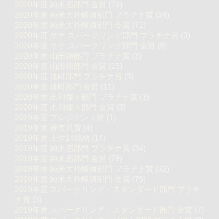
2020年度 純米酒部門 金賞
(79)
2020年度 純米大吟醸酒部門 プラチナ賞
(34)
2020年度 純米大吟醸酒部門 金賞
(71)
2020年度 サケ スパークリング部門 プラチナ賞
(3)
2020年度 サケ スパークリング部門 金賞
(9)
2020年度 山田錦部門 プラチナ賞
(3)
2020年度 山田錦部門 金賞
(15)
2020年度 雄町部門 プラチナ賞
(3)
2020年度 雄町部門 金賞
(11)
2020年度 出羽燦々部門 プラチナ賞
(3)
2020年度 出羽燦々部門 金賞
(3)
2019年度 プレジデント賞
(1)
2019年度 審査員賞
(4)
2019年度 上位14銘柄
(14)
2019年度 純米酒部門 プラチナ賞
(34)
2019年度 純米酒部門 金賞
(78)
2019年度 純米大吟醸酒部門 プラチナ賞
(32)
2019年度 純米大吟醸酒部門 金賞
(75)
2019年度 スパークリング・スタンダード部門 プラチ
ナ賞
(3)
2019年度 スパークリング・スタンダード部門 金賞
(7)