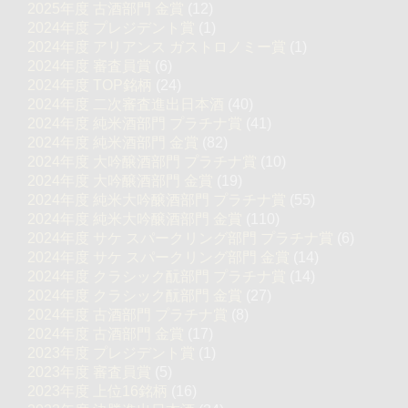
2025年度 古酒部門 金賞
(12)
2024年度 プレジデント賞
(1)
2024年度 アリアンス ガストロノミー賞
(1)
2024年度 審査員賞
(6)
2024年度 TOP銘柄
(24)
2024年度 二次審査進出日本酒
(40)
2024年度 純米酒部門 プラチナ賞
(41)
2024年度 純米酒部門 金賞
(82)
2024年度 大吟醸酒部門 プラチナ賞
(10)
2024年度 大吟醸酒部門 金賞
(19)
2024年度 純米大吟醸酒部門 プラチナ賞
(55)
2024年度 純米大吟醸酒部門 金賞
(110)
2024年度 サケ スパークリング部門 プラチナ賞
(6)
2024年度 サケ スパークリング部門 金賞
(14)
2024年度 クラシック酛部門 プラチナ賞
(14)
2024年度 クラシック酛部門 金賞
(27)
2024年度 古酒部門 プラチナ賞
(8)
2024年度 古酒部門 金賞
(17)
2023年度 プレジデント賞
(1)
2023年度 審査員賞
(5)
2023年度 上位16銘柄
(16)