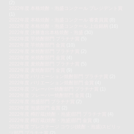
(2)
2022年度 本格焼酎・泡盛コンクール プレジデント賞
(1)
2022年度 本格焼酎・泡盛コンクール 審査員賞
(8)
2022年度 本格焼酎・泡盛コンクール 上位銘柄
(16)
2022年度 決勝進出本格焼酎・泡盛
(30)
2022年度 芋焼酎部門 プラチナ賞
(5)
2022年度 芋焼酎部門 金賞
(10)
2022年度 米焼酎部門 プラチナ賞
(2)
2022年度 米焼酎部門 金賞
(4)
2022年度 麦焼酎部門 プラチナ賞
(5)
2022年度 麦焼酎部門 金賞
(9)
2022年度 バリエーション焼酎部門 プラチナ賞
(2)
2022年度 バリエーション焼酎部門 金賞
(4)
2022年度 フレーバー焼酎部門 プラチナ賞
(1)
2022年度 フレーバー焼酎部門 金賞
(1)
2022年度 泡盛部門 プラチナ賞
(2)
2022年度 泡盛部門 金賞
(2)
2022年度 樽貯蔵(焼酎・泡盛)部門 プラチナ賞
(4)
2022年度 樽貯蔵(焼酎・泡盛)部門 金賞
(8)
2022年度 プレステージ コウジ(焼酎・泡盛)スピリッ
ツ部門 プラチナ賞
(2)