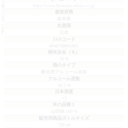
で
https://www.funasaka-shuzo.co.jp/
禁
じ
ら
れ
岐阜県
て
い
ま
す。
日本
4948788001061
50
%
醸造用アルコール添加
16.5
%
+3
山田錦
100
720
ml