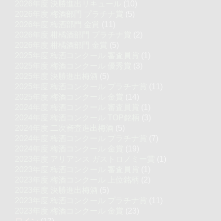
2026年度 決勝進出リキュール
(10)
2026年度 梅酒部門 プラチナ賞
(5)
2026年度 梅酒部門 金賞
(11)
2026年度 柑橘酒部門 プラチナ賞
(2)
2026年度 柑橘酒部門 金賞
(5)
2025年度 梅酒コンクール 審査員賞
(1)
2025年度 梅酒コンクール 優秀賞
(3)
2025年度 決勝進出梅酒
(5)
2025年度 梅酒コンクール プラチナ賞
(11)
2025年度 梅酒コンクール 金賞
(14)
2024年度 梅酒コンクール 審査員賞
(1)
2024年度 梅酒コンクール TOP銘柄
(3)
2024年度 二次審査進出梅酒
(5)
2024年度 梅酒コンクール プラチナ賞
(7)
2024年度 梅酒コンクール 金賞
(19)
2023年度 アリアンス ガストロノミー賞
(1)
2023年度 梅酒コンクール 審査員賞
(1)
2023年度 梅酒コンクール 上位銘柄
(2)
2023年度 決勝進出梅酒
(5)
2023年度 梅酒コンクール プラチナ賞
(11)
2023年度 梅酒コンクール 金賞
(23)