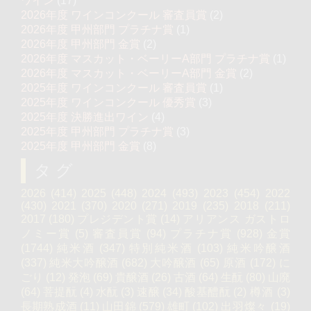
ワイン
(17)
2026年度 ワインコンクール 審査員賞
(2)
2026年度 甲州部門 プラチナ賞
(1)
2026年度 甲州部門 金賞
(2)
2026年度 マスカット・ベーリーA部門 プラチナ賞
(1)
2026年度 マスカット・ベーリーA部門 金賞
(2)
2025年度 ワインコンクール 審査員賞
(1)
2025年度 ワインコンクール 優秀賞
(3)
2025年度 決勝進出ワイン
(4)
2025年度 甲州部門 プラチナ賞
(3)
2025年度 甲州部門 金賞
(8)
タグ
2026
(414)
2025
(448)
2024
(493)
2023
(454)
2022
(430)
2021
(370)
2020
(271)
2019
(235)
2018
(211)
2017
(180)
プレジデント賞
(14)
アリアンス ガストロ
ノミー賞
(5)
審査員賞
(94)
プラチナ賞
(928)
金賞
(1744)
純米酒
(347)
特別純米酒
(103)
純米吟醸酒
(337)
純米大吟醸酒
(682)
大吟醸酒
(65)
原酒
(172)
に
ごり
(12)
発泡
(69)
貴醸酒
(26)
古酒
(64)
生酛
(80)
山廃
(64)
菩提酛
(4)
水酛
(3)
速醸
(34)
酸基醴酛
(2)
樽酒
(3)
長期熟成酒
(11)
山田錦
(579)
雄町
(102)
出羽燦々
(19)