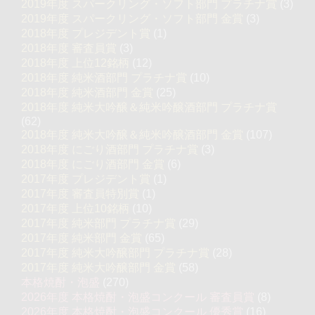
2019年度 スパークリング・ソフト部門 プラチナ賞
(3)
2019年度 スパークリング・ソフト部門 金賞
(3)
2018年度 プレジデント賞
(1)
2018年度 審査員賞
(3)
2018年度 上位12銘柄
(12)
2018年度 純米酒部門 プラチナ賞
(10)
2018年度 純米酒部門 金賞
(25)
2018年度 純米大吟醸＆純米吟醸酒部門 プラチナ賞
(62)
2018年度 純米大吟醸＆純米吟醸酒部門 金賞
(107)
2018年度 にごり酒部門 プラチナ賞
(3)
2018年度 にごり酒部門 金賞
(6)
2017年度 プレジデント賞
(1)
2017年度 審査員特別賞
(1)
2017年度 上位10銘柄
(10)
2017年度 純米部門 プラチナ賞
(29)
2017年度 純米部門 金賞
(65)
2017年度 純米大吟醸部門 プラチナ賞
(28)
2017年度 純米大吟醸部門 金賞
(58)
本格焼酎・泡盛
(270)
2026年度 本格焼酎・泡盛コンクール 審査員賞
(8)
2026年度 本格焼酎・泡盛コンクール 優秀賞
(16)