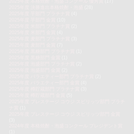
2025年度 本格焼酎・泡盛コンクール 優秀賞
(17)
2025年度 決勝進出本格焼酎・泡盛
(28)
2025年度 芋部門 プラチナ賞
(4)
2025年度 芋部門 金賞
(10)
2025年度 米部門 プラチナ賞
(2)
2025年度 米部門 金賞
(4)
2025年度 麦部門 プラチナ賞
(3)
2025年度 麦部門 金賞
(7)
2025年度 黒糖部門 プラチナ賞
(1)
2025年度 黒糖部門 金賞
(1)
2025年度 泡盛部門 プラチナ賞
(2)
2025年度 泡盛部門 金賞
(2)
2025年度 バラエティー部門 プラチナ賞
(2)
2025年度 バラエティー部門 金賞
(4)
2025年度 樽貯蔵部門 プラチナ賞
(3)
2025年度 樽貯蔵部門 金賞
(5)
2025年度 プレステージ コウジ スピリッツ部門 プラチ
ナ賞
(1)
2025年度 プレステージ コウジ スピリッツ部門 金賞
(3)
2024年度 本格焼酎・泡盛コンクール プレジデント賞
(1)