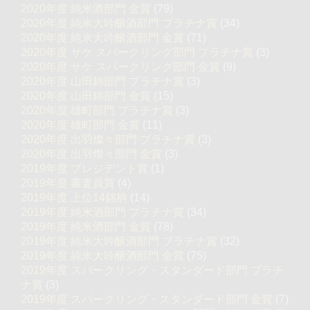
2020年度 純米酒部門 金賞
(79)
2020年度 純米大吟醸酒部門 プラチナ賞
(34)
2020年度 純米大吟醸酒部門 金賞
(71)
2020年度 サケ スパークリング部門 プラチナ賞
(3)
2020年度 サケ スパークリング部門 金賞
(9)
2020年度 山田錦部門 プラチナ賞
(3)
2020年度 山田錦部門 金賞
(15)
2020年度 雄町部門 プラチナ賞
(3)
2020年度 雄町部門 金賞
(11)
2020年度 出羽燦々部門 プラチナ賞
(3)
2020年度 出羽燦々部門 金賞
(3)
2019年度 プレジデント賞
(1)
2019年度 審査員賞
(4)
2019年度 上位14銘柄
(14)
2019年度 純米酒部門 プラチナ賞
(34)
2019年度 純米酒部門 金賞
(78)
2019年度 純米大吟醸酒部門 プラチナ賞
(32)
2019年度 純米大吟醸酒部門 金賞
(75)
2019年度 スパークリング・スタンダード部門 プラチ
ナ賞
(3)
2019年度 スパークリング・スタンダード部門 金賞
(7)