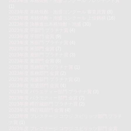
2023年度 本格焼酎・泡盛コンクール プレジデント賞
(1)
2023年度 本格焼酎・泡盛コンクール 審査員賞
(8)
2023年度 本格焼酎・泡盛コンクール 上位銘柄
(16)
2023年度 決勝進出本格焼酎・泡盛
(30)
2023年度 芋部門 プラチナ賞
(4)
2023年度 芋部門 金賞
(9)
2023年度 米部門 プラチナ賞
(4)
2023年度 米部門 金賞
(7)
2023年度 麦部門 プラチナ賞
(3)
2023年度 麦部門 金賞
(6)
2023年度 黒糖部門 プラチナ賞
(1)
2023年度 黒糖部門 金賞
(2)
2023年度 泡盛部門 プラチナ賞
(2)
2023年度 泡盛部門 金賞
(4)
2023年度 バラエティー部門 プラチナ賞
(3)
2023年度 バラエティー部門 金賞
(7)
2023年度 樽貯蔵部門 プラチナ賞
(2)
2023年度 樽貯蔵部門 金賞
(4)
2023年度 プレステージ コウジ スピリッツ部門 プラチ
ナ賞
(1)
2023年度 プレステージ コウジ スピリッツ部門 金賞