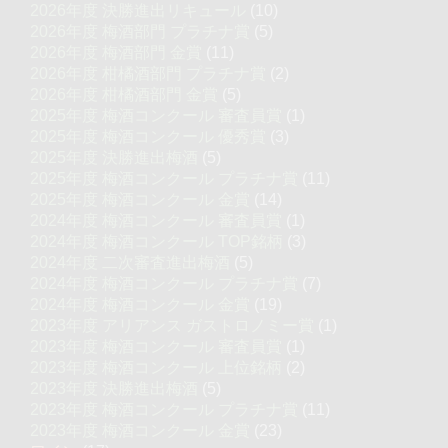
2026年度 決勝進出リキュール
(10)
2026年度 梅酒部門 プラチナ賞
(5)
2026年度 梅酒部門 金賞
(11)
2026年度 柑橘酒部門 プラチナ賞
(2)
2026年度 柑橘酒部門 金賞
(5)
2025年度 梅酒コンクール 審査員賞
(1)
2025年度 梅酒コンクール 優秀賞
(3)
2025年度 決勝進出梅酒
(5)
2025年度 梅酒コンクール プラチナ賞
(11)
2025年度 梅酒コンクール 金賞
(14)
2024年度 梅酒コンクール 審査員賞
(1)
2024年度 梅酒コンクール TOP銘柄
(3)
2024年度 二次審査進出梅酒
(5)
2024年度 梅酒コンクール プラチナ賞
(7)
2024年度 梅酒コンクール 金賞
(19)
2023年度 アリアンス ガストロノミー賞
(1)
2023年度 梅酒コンクール 審査員賞
(1)
2023年度 梅酒コンクール 上位銘柄
(2)
2023年度 決勝進出梅酒
(5)
2023年度 梅酒コンクール プラチナ賞
(11)
2023年度 梅酒コンクール 金賞
(23)