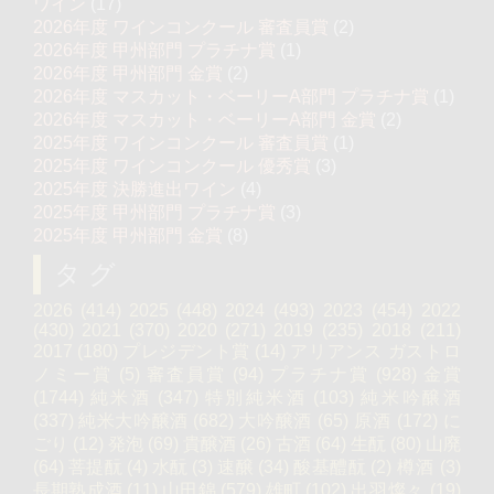
ワイン
(17)
2026年度 ワインコンクール 審査員賞
(2)
2026年度 甲州部門 プラチナ賞
(1)
2026年度 甲州部門 金賞
(2)
2026年度 マスカット・ベーリーA部門 プラチナ賞
(1)
2026年度 マスカット・ベーリーA部門 金賞
(2)
2025年度 ワインコンクール 審査員賞
(1)
2025年度 ワインコンクール 優秀賞
(3)
2025年度 決勝進出ワイン
(4)
2025年度 甲州部門 プラチナ賞
(3)
2025年度 甲州部門 金賞
(8)
タグ
2026
(414)
2025
(448)
2024
(493)
2023
(454)
2022
(430)
2021
(370)
2020
(271)
2019
(235)
2018
(211)
2017
(180)
プレジデント賞
(14)
アリアンス ガストロ
ノミー賞
(5)
審査員賞
(94)
プラチナ賞
(928)
金賞
(1744)
純米酒
(347)
特別純米酒
(103)
純米吟醸酒
(337)
純米大吟醸酒
(682)
大吟醸酒
(65)
原酒
(172)
に
ごり
(12)
発泡
(69)
貴醸酒
(26)
古酒
(64)
生酛
(80)
山廃
(64)
菩提酛
(4)
水酛
(3)
速醸
(34)
酸基醴酛
(2)
樽酒
(3)
長期熟成酒
(11)
山田錦
(579)
雄町
(102)
出羽燦々
(19)