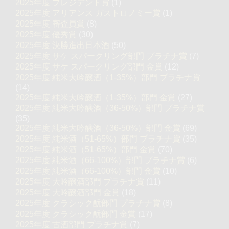
2025年度 プレジデント賞
(1)
2025年度 アリアンス ガストロノミー賞
(1)
2025年度 審査員賞
(8)
2025年度 優秀賞
(30)
2025年度 決勝進出日本酒
(50)
2025年度 サケ スパークリング部門 プラチナ賞
(7)
2025年度 サケ スパークリング部門 金賞
(12)
2025年度 純米大吟醸酒（1-35%）部門 プラチナ賞
(14)
2025年度 純米大吟醸酒（1-35%）部門 金賞
(27)
2025年度 純米大吟醸酒（36-50%）部門 プラチナ賞
(35)
2025年度 純米大吟醸酒（36-50%）部門 金賞
(69)
2025年度 純米酒（51-65%）部門 プラチナ賞
(35)
2025年度 純米酒（51-65%）部門 金賞
(70)
2025年度 純米酒（66-100%）部門 プラチナ賞
(6)
2025年度 純米酒（66-100%）部門 金賞
(10)
2025年度 大吟醸酒部門 プラチナ賞
(11)
2025年度 大吟醸酒部門 金賞
(18)
2025年度 クラシック酛部門 プラチナ賞
(8)
2025年度 クラシック酛部門 金賞
(17)
2025年度 古酒部門 プラチナ賞
(7)