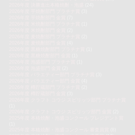
2026年度 決勝進出本格焼酎・泡盛
(24)
2026年度 芋焼酎部門 プラチナ賞
(3)
2026年度 芋焼酎部門 金賞
(7)
2026年度 米焼酎部門 プラチナ賞
(1)
2026年度 米焼酎部門 金賞
(2)
2026年度 麦焼酎部門 プラチナ賞
(2)
2026年度 麦焼酎部門 金賞
(4)
2026年度 黒糖焼酎部門 プラチナ賞
(1)
2026年度 黒糖焼酎部門 金賞
(1)
2026年度 泡盛部門 プラチナ賞
(1)
2026年度 泡盛部門 金賞
(2)
2026年度 バラエティー部門 プラチナ賞
(3)
2026年度 バラエティー部門 金賞
(4)
2026年度 樽貯蔵部門 プラチナ賞
(2)
2026年度 樽貯蔵部門 金賞
(3)
2026年度 クラフト コウジ スピリッツ部門 プラチナ賞
(1)
2026年度 クラフト コウジ スピリッツ部門 金賞
(2)
2025年度 本格焼酎・泡盛コンクール プレジデント賞
(1)
2025年度 本格焼酎・泡盛コンクール 審査員賞
(8)