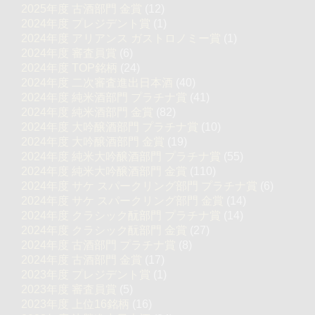
2025年度 古酒部門 金賞
(12)
2024年度 プレジデント賞
(1)
2024年度 アリアンス ガストロノミー賞
(1)
2024年度 審査員賞
(6)
2024年度 TOP銘柄
(24)
2024年度 二次審査進出日本酒
(40)
2024年度 純米酒部門 プラチナ賞
(41)
2024年度 純米酒部門 金賞
(82)
2024年度 大吟醸酒部門 プラチナ賞
(10)
2024年度 大吟醸酒部門 金賞
(19)
2024年度 純米大吟醸酒部門 プラチナ賞
(55)
2024年度 純米大吟醸酒部門 金賞
(110)
2024年度 サケ スパークリング部門 プラチナ賞
(6)
2024年度 サケ スパークリング部門 金賞
(14)
2024年度 クラシック酛部門 プラチナ賞
(14)
2024年度 クラシック酛部門 金賞
(27)
2024年度 古酒部門 プラチナ賞
(8)
2024年度 古酒部門 金賞
(17)
2023年度 プレジデント賞
(1)
2023年度 審査員賞
(5)
2023年度 上位16銘柄
(16)