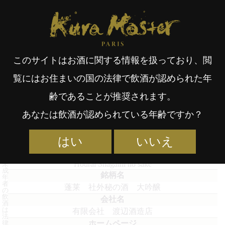
Kura Master Paris
受賞酒検索
受賞蔵元一覧
受賞酒取扱店
Fr
日
このサイトはお酒に関する情報を扱っており、閲
an
本
蓬莱 社外秘の酒 大吟醸
覧にはお住まいの国の法律で飲酒が認められた年
齢であることが推奨されます。
çai
語
あなたは飲酒が認められている年齢ですか？
2024年度 大吟醸酒部門 プラチナ賞
はい
いいえ
s
Hourai Shagaihi no sake
未
成
年
者
蓬莱 社外秘の酒 大吟醸
の
飲
酒
は
有限会社 渡辺酒造店
法
律