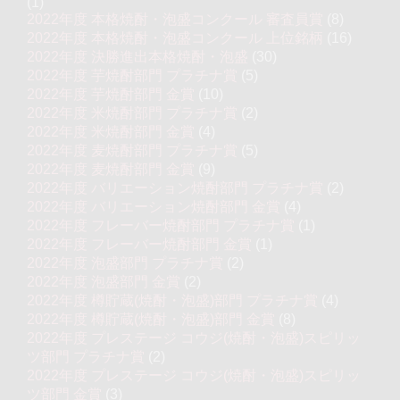
(1)
2022年度 本格焼酎・泡盛コンクール 審査員賞
(8)
2022年度 本格焼酎・泡盛コンクール 上位銘柄
(16)
2022年度 決勝進出本格焼酎・泡盛
(30)
2022年度 芋焼酎部門 プラチナ賞
(5)
2022年度 芋焼酎部門 金賞
(10)
2022年度 米焼酎部門 プラチナ賞
(2)
2022年度 米焼酎部門 金賞
(4)
2022年度 麦焼酎部門 プラチナ賞
(5)
2022年度 麦焼酎部門 金賞
(9)
2022年度 バリエーション焼酎部門 プラチナ賞
(2)
2022年度 バリエーション焼酎部門 金賞
(4)
2022年度 フレーバー焼酎部門 プラチナ賞
(1)
2022年度 フレーバー焼酎部門 金賞
(1)
2022年度 泡盛部門 プラチナ賞
(2)
2022年度 泡盛部門 金賞
(2)
2022年度 樽貯蔵(焼酎・泡盛)部門 プラチナ賞
(4)
2022年度 樽貯蔵(焼酎・泡盛)部門 金賞
(8)
2022年度 プレステージ コウジ(焼酎・泡盛)スピリッ
ツ部門 プラチナ賞
(2)
2022年度 プレステージ コウジ(焼酎・泡盛)スピリッ
ツ部門 金賞
(3)