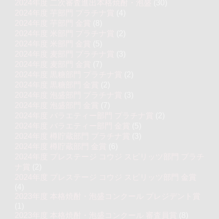
2024年度 二次審査進出本格焼酎・泡盛
(30)
2024年度 芋部門 プラチナ賞
(4)
2024年度 芋部門 金賞
(8)
2024年度 米部門 プラチナ賞
(2)
2024年度 米部門 金賞
(5)
2024年度 麦部門 プラチナ賞
(3)
2024年度 麦部門 金賞
(7)
2024年度 黒糖部門 プラチナ賞
(2)
2024年度 黒糖部門 金賞
(2)
2024年度 泡盛部門 プラチナ賞
(3)
2024年度 泡盛部門 金賞
(7)
2024年度 バラエティー部門 プラチナ賞
(2)
2024年度 バラエティー部門 金賞
(5)
2024年度 樽貯蔵部門 プラチナ賞
(3)
2024年度 樽貯蔵部門 金賞
(6)
2024年度 プレステージ コウジ スピリッツ部門 プラチ
ナ賞
(2)
2024年度 プレステージ コウジ スピリッツ部門 金賞
(4)
2023年度 本格焼酎・泡盛コンクール プレジデント賞
(1)
2023年度 本格焼酎・泡盛コンクール 審査員賞
(8)