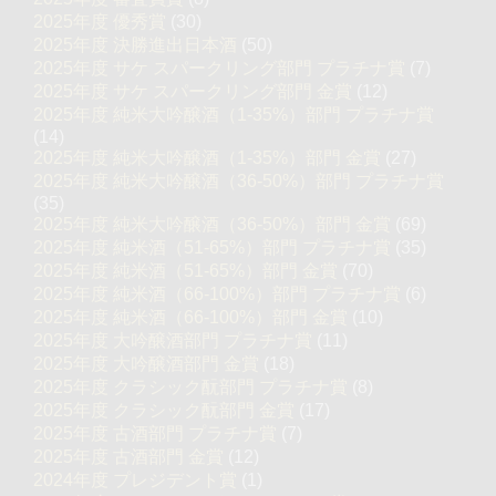
2025年度 優秀賞
(30)
2025年度 決勝進出日本酒
(50)
2025年度 サケ スパークリング部門 プラチナ賞
(7)
2025年度 サケ スパークリング部門 金賞
(12)
2025年度 純米大吟醸酒（1-35%）部門 プラチナ賞
(14)
2025年度 純米大吟醸酒（1-35%）部門 金賞
(27)
2025年度 純米大吟醸酒（36-50%）部門 プラチナ賞
(35)
2025年度 純米大吟醸酒（36-50%）部門 金賞
(69)
2025年度 純米酒（51-65%）部門 プラチナ賞
(35)
2025年度 純米酒（51-65%）部門 金賞
(70)
2025年度 純米酒（66-100%）部門 プラチナ賞
(6)
2025年度 純米酒（66-100%）部門 金賞
(10)
2025年度 大吟醸酒部門 プラチナ賞
(11)
2025年度 大吟醸酒部門 金賞
(18)
2025年度 クラシック酛部門 プラチナ賞
(8)
2025年度 クラシック酛部門 金賞
(17)
2025年度 古酒部門 プラチナ賞
(7)
2025年度 古酒部門 金賞
(12)
2024年度 プレジデント賞
(1)