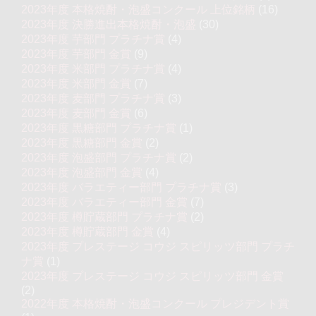
2023年度 本格焼酎・泡盛コンクール 上位銘柄
(16)
2023年度 決勝進出本格焼酎・泡盛
(30)
2023年度 芋部門 プラチナ賞
(4)
2023年度 芋部門 金賞
(9)
2023年度 米部門 プラチナ賞
(4)
2023年度 米部門 金賞
(7)
2023年度 麦部門 プラチナ賞
(3)
2023年度 麦部門 金賞
(6)
2023年度 黒糖部門 プラチナ賞
(1)
2023年度 黒糖部門 金賞
(2)
2023年度 泡盛部門 プラチナ賞
(2)
2023年度 泡盛部門 金賞
(4)
2023年度 バラエティー部門 プラチナ賞
(3)
2023年度 バラエティー部門 金賞
(7)
2023年度 樽貯蔵部門 プラチナ賞
(2)
2023年度 樽貯蔵部門 金賞
(4)
2023年度 プレステージ コウジ スピリッツ部門 プラチ
ナ賞
(1)
2023年度 プレステージ コウジ スピリッツ部門 金賞
(2)
2022年度 本格焼酎・泡盛コンクール プレジデント賞