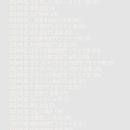
2024年度 アリアンス ガストロノミー賞
(1)
2024年度 審査員賞
(6)
2024年度 TOP銘柄
(24)
2024年度 二次審査進出日本酒
(40)
2024年度 純米酒部門 プラチナ賞
(41)
2024年度 純米酒部門 金賞
(82)
2024年度 大吟醸酒部門 プラチナ賞
(10)
2024年度 大吟醸酒部門 金賞
(19)
2024年度 純米大吟醸酒部門 プラチナ賞
(55)
2024年度 純米大吟醸酒部門 金賞
(110)
2024年度 サケ スパークリング部門 プラチナ賞
(6)
2024年度 サケ スパークリング部門 金賞
(14)
2024年度 クラシック酛部門 プラチナ賞
(14)
2024年度 クラシック酛部門 金賞
(27)
2024年度 古酒部門 プラチナ賞
(8)
2024年度 古酒部門 金賞
(17)
2023年度 プレジデント賞
(1)
2023年度 審査員賞
(5)
2023年度 上位16銘柄
(16)
2023年度 決勝進出日本酒
(34)
2023年度 純米酒部門 プラチナ賞
(42)
2023年度 純米酒部門 金賞
(89)