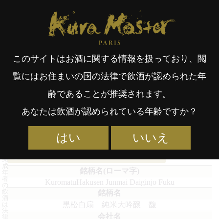
Kura Master Paris
受賞酒検索
受賞蔵元一覧
受賞酒取扱店
Fr
日
このサイトはお酒に関する情報を扱っており、閲
an
本
黒松白扇 純米大吟醸 馥
覧にはお住まいの国の法律で飲酒が認められた年
齢であることが推奨されます。
çai
語
あなたは飲酒が認められている年齢ですか？
2026年度 純米大吟醸酒（1-35%）部門 プラチナ賞
はい
いいえ
s
2024年度 純米大吟醸酒部門 プラチナ賞
未
成
年
者
KuromatuHakusen Junmai Daiginjo Fuku
の
飲
酒
は
黒松白扇 純米大吟醸 馥
法
律