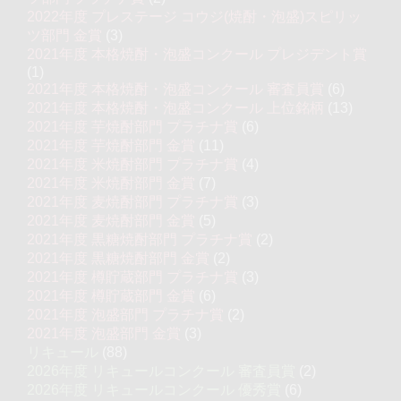
2022年度 プレステージ コウジ(焼酎・泡盛)スピリッ
ツ部門 金賞
(3)
2021年度 本格焼酎・泡盛コンクール プレジデント賞
(1)
2021年度 本格焼酎・泡盛コンクール 審査員賞
(6)
2021年度 本格焼酎・泡盛コンクール 上位銘柄
(13)
2021年度 芋焼酎部門 プラチナ賞
(6)
2021年度 芋焼酎部門 金賞
(11)
2021年度 米焼酎部門 プラチナ賞
(4)
2021年度 米焼酎部門 金賞
(7)
2021年度 麦焼酎部門 プラチナ賞
(3)
2021年度 麦焼酎部門 金賞
(5)
2021年度 黒糖焼酎部門 プラチナ賞
(2)
2021年度 黒糖焼酎部門 金賞
(2)
2021年度 樽貯蔵部門 プラチナ賞
(3)
2021年度 樽貯蔵部門 金賞
(6)
2021年度 泡盛部門 プラチナ賞
(2)
2021年度 泡盛部門 金賞
(3)
リキュール
(88)
2026年度 リキュールコンクール 審査員賞
(2)
2026年度 リキュールコンクール 優秀賞
(6)