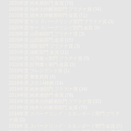
2020年度 純米酒部門 金賞
(79)
2020年度 純米大吟醸酒部門 プラチナ賞
(34)
2020年度 純米大吟醸酒部門 金賞
(71)
2020年度 サケ スパークリング部門 プラチナ賞
(3)
2020年度 サケ スパークリング部門 金賞
(9)
2020年度 山田錦部門 プラチナ賞
(3)
2020年度 山田錦部門 金賞
(15)
2020年度 雄町部門 プラチナ賞
(3)
2020年度 雄町部門 金賞
(11)
2020年度 出羽燦々部門 プラチナ賞
(3)
2020年度 出羽燦々部門 金賞
(3)
2019年度 プレジデント賞
(1)
2019年度 審査員賞
(4)
2019年度 上位14銘柄
(14)
2019年度 純米酒部門 プラチナ賞
(34)
2019年度 純米酒部門 金賞
(78)
2019年度 純米大吟醸酒部門 プラチナ賞
(32)
2019年度 純米大吟醸酒部門 金賞
(75)
2019年度 スパークリング・スタンダード部門 プラチ
ナ賞
(3)
2019年度 スパークリング・スタンダード部門 金賞
(7)