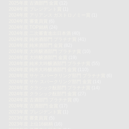
2025年度 古酒部門 金賞
(12)
2024年度 プレジデント賞
(1)
2024年度 アリアンス ガストロノミー賞
(1)
2024年度 審査員賞
(6)
2024年度 TOP銘柄
(24)
2024年度 二次審査進出日本酒
(40)
2024年度 純米酒部門 プラチナ賞
(41)
2024年度 純米酒部門 金賞
(82)
2024年度 大吟醸酒部門 プラチナ賞
(10)
2024年度 大吟醸酒部門 金賞
(19)
2024年度 純米大吟醸酒部門 プラチナ賞
(55)
2024年度 純米大吟醸酒部門 金賞
(110)
2024年度 サケ スパークリング部門 プラチナ賞
(6)
2024年度 サケ スパークリング部門 金賞
(14)
2024年度 クラシック酛部門 プラチナ賞
(14)
2024年度 クラシック酛部門 金賞
(27)
2024年度 古酒部門 プラチナ賞
(8)
2024年度 古酒部門 金賞
(17)
2023年度 プレジデント賞
(1)
2023年度 審査員賞
(5)
2023年度 上位16銘柄
(16)