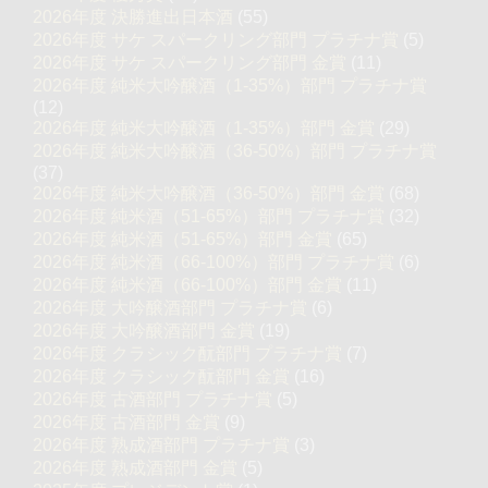
2026年度 決勝進出日本酒
(55)
2026年度 サケ スパークリング部門 プラチナ賞
(5)
2026年度 サケ スパークリング部門 金賞
(11)
2026年度 純米大吟醸酒（1-35%）部門 プラチナ賞
(12)
2026年度 純米大吟醸酒（1-35%）部門 金賞
(29)
2026年度 純米大吟醸酒（36-50%）部門 プラチナ賞
(37)
2026年度 純米大吟醸酒（36-50%）部門 金賞
(68)
2026年度 純米酒（51-65%）部門 プラチナ賞
(32)
2026年度 純米酒（51-65%）部門 金賞
(65)
2026年度 純米酒（66-100%）部門 プラチナ賞
(6)
2026年度 純米酒（66-100%）部門 金賞
(11)
2026年度 大吟醸酒部門 プラチナ賞
(6)
2026年度 大吟醸酒部門 金賞
(19)
2026年度 クラシック酛部門 プラチナ賞
(7)
2026年度 クラシック酛部門 金賞
(16)
2026年度 古酒部門 プラチナ賞
(5)
2026年度 古酒部門 金賞
(9)
2026年度 熟成酒部門 プラチナ賞
(3)
2026年度 熟成酒部門 金賞
(5)