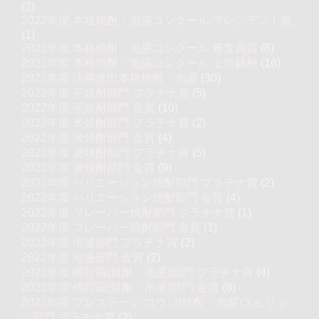
(2)
2022年度 本格焼酎・泡盛コンクール プレジデント賞
(1)
2022年度 本格焼酎・泡盛コンクール 審査員賞
(8)
2022年度 本格焼酎・泡盛コンクール 上位銘柄
(16)
2022年度 決勝進出本格焼酎・泡盛
(30)
2022年度 芋焼酎部門 プラチナ賞
(5)
2022年度 芋焼酎部門 金賞
(10)
2022年度 米焼酎部門 プラチナ賞
(2)
2022年度 米焼酎部門 金賞
(4)
2022年度 麦焼酎部門 プラチナ賞
(5)
2022年度 麦焼酎部門 金賞
(9)
2022年度 バリエーション焼酎部門 プラチナ賞
(2)
2022年度 バリエーション焼酎部門 金賞
(4)
2022年度 フレーバー焼酎部門 プラチナ賞
(1)
2022年度 フレーバー焼酎部門 金賞
(1)
2022年度 泡盛部門 プラチナ賞
(2)
2022年度 泡盛部門 金賞
(2)
2022年度 樽貯蔵(焼酎・泡盛)部門 プラチナ賞
(4)
2022年度 樽貯蔵(焼酎・泡盛)部門 金賞
(8)
2022年度 プレステージ コウジ(焼酎・泡盛)スピリッ
ツ部門 プラチナ賞
(2)