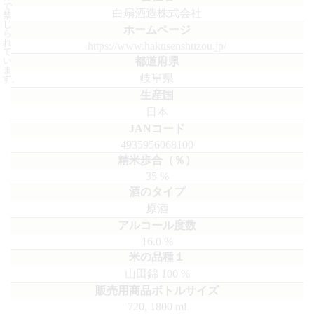
で
白扇酒造株式会社
禁
じ
ら
れ
https://www.hakusenshuzou.jp/
て
い
ま
岐阜県
す。
日本
4935956068100
35
%
原酒
16.0
%
山田錦
100
720, 1800
ml