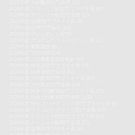
2025年度 大吟醸酒部門 金賞
(18)
2025年度 クラシック酛部門 プラチナ賞
(8)
2025年度 クラシック酛部門 金賞
(17)
2025年度 古酒部門 プラチナ賞
(7)
2025年度 古酒部門 金賞
(12)
2024年度 プレジデント賞
(1)
2024年度 アリアンス ガストロノミー賞
(1)
2024年度 審査員賞
(6)
2024年度 TOP銘柄
(24)
2024年度 二次審査進出日本酒
(40)
2024年度 純米酒部門 プラチナ賞
(41)
2024年度 純米酒部門 金賞
(82)
2024年度 大吟醸酒部門 プラチナ賞
(10)
2024年度 大吟醸酒部門 金賞
(19)
2024年度 純米大吟醸酒部門 プラチナ賞
(55)
2024年度 純米大吟醸酒部門 金賞
(110)
2024年度 サケ スパークリング部門 プラチナ賞
(6)
2024年度 サケ スパークリング部門 金賞
(14)
2024年度 クラシック酛部門 プラチナ賞
(14)
2024年度 クラシック酛部門 金賞
(27)
2024年度 古酒部門 プラチナ賞
(8)