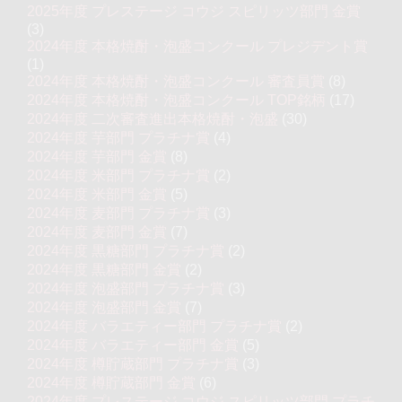
2025年度 プレステージ コウジ スピリッツ部門 金賞
(3)
2024年度 本格焼酎・泡盛コンクール プレジデント賞
(1)
2024年度 本格焼酎・泡盛コンクール 審査員賞
(8)
2024年度 本格焼酎・泡盛コンクール TOP銘柄
(17)
2024年度 二次審査進出本格焼酎・泡盛
(30)
2024年度 芋部門 プラチナ賞
(4)
2024年度 芋部門 金賞
(8)
2024年度 米部門 プラチナ賞
(2)
2024年度 米部門 金賞
(5)
2024年度 麦部門 プラチナ賞
(3)
2024年度 麦部門 金賞
(7)
2024年度 黒糖部門 プラチナ賞
(2)
2024年度 黒糖部門 金賞
(2)
2024年度 泡盛部門 プラチナ賞
(3)
2024年度 泡盛部門 金賞
(7)
2024年度 バラエティー部門 プラチナ賞
(2)
2024年度 バラエティー部門 金賞
(5)
2024年度 樽貯蔵部門 プラチナ賞
(3)
2024年度 樽貯蔵部門 金賞
(6)
2024年度 プレステージ コウジ スピリッツ部門 プラチ