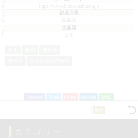
で
https://www.hakusenshuzou.jp
禁
じ
ら
れ
岐阜県
て
い
ま
す。
日本
2020
金賞
純米酒
岐阜県
白扇酒造株式会社
Facebook
Twitter
Pocket
LinkedIn
LINE
検
索:
カテゴリー