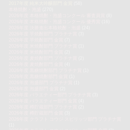
2017年度 純米大吟醸部門 金賞
(58)
本格焼酎・泡盛
(270)
2026年度 本格焼酎・泡盛コンクール 審査員賞
(8)
2026年度 本格焼酎・泡盛コンクール 優秀賞
(16)
2026年度 決勝進出本格焼酎・泡盛
(24)
2026年度 芋焼酎部門 プラチナ賞
(3)
2026年度 芋焼酎部門 金賞
(7)
2026年度 米焼酎部門 プラチナ賞
(1)
2026年度 米焼酎部門 金賞
(2)
2026年度 麦焼酎部門 プラチナ賞
(2)
2026年度 麦焼酎部門 金賞
(4)
2026年度 黒糖焼酎部門 プラチナ賞
(1)
2026年度 黒糖焼酎部門 金賞
(1)
2026年度 泡盛部門 プラチナ賞
(1)
2026年度 泡盛部門 金賞
(2)
2026年度 バラエティー部門 プラチナ賞
(3)
2026年度 バラエティー部門 金賞
(4)
2026年度 樽貯蔵部門 プラチナ賞
(2)
2026年度 樽貯蔵部門 金賞
(3)
2026年度 クラフト コウジ スピリッツ部門 プラチナ賞
(1)