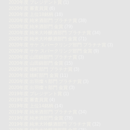
2020年度 プレジデント賞
(1)
2020年度 審査員賞
(6)
2020年度 上位18銘柄
(18)
2020年度 純米酒部門 プラチナ賞
(38)
2020年度 純米酒部門 金賞
(79)
2020年度 純米大吟醸酒部門 プラチナ賞
(34)
2020年度 純米大吟醸酒部門 金賞
(71)
2020年度 サケ スパークリング部門 プラチナ賞
(3)
2020年度 サケ スパークリング部門 金賞
(9)
2020年度 山田錦部門 プラチナ賞
(3)
2020年度 山田錦部門 金賞
(15)
2020年度 雄町部門 プラチナ賞
(3)
2020年度 雄町部門 金賞
(11)
2020年度 出羽燦々部門 プラチナ賞
(3)
2020年度 出羽燦々部門 金賞
(3)
2019年度 プレジデント賞
(1)
2019年度 審査員賞
(4)
2019年度 上位14銘柄
(14)
2019年度 純米酒部門 プラチナ賞
(34)
2019年度 純米酒部門 金賞
(78)
2019年度 純米大吟醸酒部門 プラチナ賞
(32)