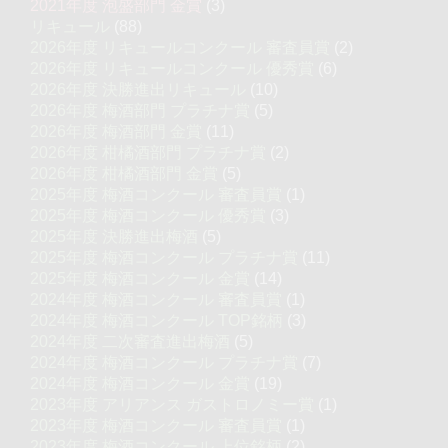
2021年度 泡盛部門 金賞
(3)
リキュール
(88)
2026年度 リキュールコンクール 審査員賞
(2)
2026年度 リキュールコンクール 優秀賞
(6)
2026年度 決勝進出リキュール
(10)
2026年度 梅酒部門 プラチナ賞
(5)
2026年度 梅酒部門 金賞
(11)
2026年度 柑橘酒部門 プラチナ賞
(2)
2026年度 柑橘酒部門 金賞
(5)
2025年度 梅酒コンクール 審査員賞
(1)
2025年度 梅酒コンクール 優秀賞
(3)
2025年度 決勝進出梅酒
(5)
2025年度 梅酒コンクール プラチナ賞
(11)
2025年度 梅酒コンクール 金賞
(14)
2024年度 梅酒コンクール 審査員賞
(1)
2024年度 梅酒コンクール TOP銘柄
(3)
2024年度 二次審査進出梅酒
(5)
2024年度 梅酒コンクール プラチナ賞
(7)
2024年度 梅酒コンクール 金賞
(19)
2023年度 アリアンス ガストロノミー賞
(1)
2023年度 梅酒コンクール 審査員賞
(1)
2023年度 梅酒コンクール 上位銘柄
(2)