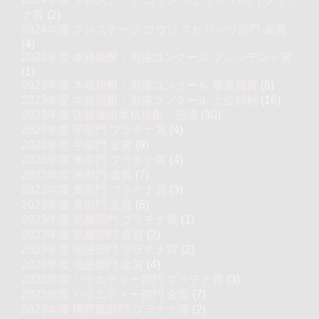
ナ賞
(2)
2024年度 プレステージ コウジ スピリッツ部門 金賞
(4)
2023年度 本格焼酎・泡盛コンクール プレジデント賞
(1)
2023年度 本格焼酎・泡盛コンクール 審査員賞
(8)
2023年度 本格焼酎・泡盛コンクール 上位銘柄
(16)
2023年度 決勝進出本格焼酎・泡盛
(30)
2023年度 芋部門 プラチナ賞
(4)
2023年度 芋部門 金賞
(9)
2023年度 米部門 プラチナ賞
(4)
2023年度 米部門 金賞
(7)
2023年度 麦部門 プラチナ賞
(3)
2023年度 麦部門 金賞
(6)
2023年度 黒糖部門 プラチナ賞
(1)
2023年度 黒糖部門 金賞
(2)
2023年度 泡盛部門 プラチナ賞
(2)
2023年度 泡盛部門 金賞
(4)
2023年度 バラエティー部門 プラチナ賞
(3)
2023年度 バラエティー部門 金賞
(7)
2023年度 樽貯蔵部門 プラチナ賞
(2)