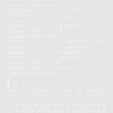
2023年度 決勝進出梅酒
(5)
2023年度 梅酒コンクール プラチナ賞
(11)
2023年度 梅酒コンクール 金賞
(23)
ワイン
(17)
2026年度 ワインコンクール 審査員賞
(2)
2026年度 甲州部門 プラチナ賞
(1)
2026年度 甲州部門 金賞
(2)
2026年度 マスカット・ベーリーA部門 プラチナ賞
(1)
2026年度 マスカット・ベーリーA部門 金賞
(2)
2025年度 ワインコンクール 審査員賞
(1)
2025年度 ワインコンクール 優秀賞
(3)
2025年度 決勝進出ワイン
(4)
2025年度 甲州部門 プラチナ賞
(3)
2025年度 甲州部門 金賞
(8)
タグ
2026
(414)
2025
(448)
2024
(493)
2023
(454)
2022
(430)
2021
(370)
2020
(271)
2019
(235)
2018
(211)
2017
(180)
プレジデント賞
(14)
アリアンス ガストロ
ノミー賞
(5)
審査員賞
(94)
プラチナ賞
(928)
金賞
(1744)
純米酒
(347)
特別純米酒
(103)
純米吟醸酒