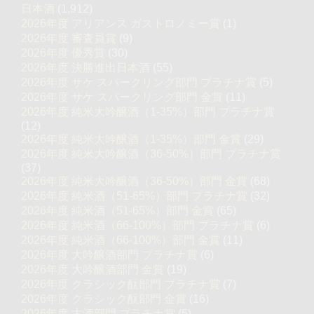
日本酒
(1,912)
2026年度 アリアンス ガストロノミー賞
(1)
2026年度 審査員賞
(9)
2026年度 優秀賞
(30)
2026年度 決勝進出日本酒
(55)
2026年度 サケ スパークリング部門 プラチナ賞
(5)
2026年度 サケ スパークリング部門 金賞
(11)
2026年度 純米大吟醸酒（1-35%）部門 プラチナ賞
(12)
2026年度 純米大吟醸酒（1-35%）部門 金賞
(29)
2026年度 純米大吟醸酒（36-50%）部門 プラチナ賞
(37)
2026年度 純米大吟醸酒（36-50%）部門 金賞
(68)
2026年度 純米酒（51-65%）部門 プラチナ賞
(32)
2026年度 純米酒（51-65%）部門 金賞
(65)
2026年度 純米酒（66-100%）部門 プラチナ賞
(6)
2026年度 純米酒（66-100%）部門 金賞
(11)
2026年度 大吟醸酒部門 プラチナ賞
(6)
2026年度 大吟醸酒部門 金賞
(19)
2026年度 クラシック酛部門 プラチナ賞
(7)
2026年度 クラシック酛部門 金賞
(16)
2026年度 古酒部門 プラチナ賞
(5)