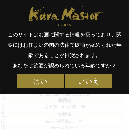
Kura Master Paris
受賞酒検索
受賞蔵元一覧
受賞酒取扱店
Fr
日
このサイトはお酒に関する情報を扱っており、閲
an
本
花美蔵 純米酒 蔵
覧にはお住まいの国の法律で飲酒が認められた年
齢であることが推奨されます。
çai
語
あなたは飲酒が認められている年齢ですか？
2020年度 純米酒部門 金賞
はい
いいえ
s
Hanamikura Junmaishu Kura
未
成
年
者
花美蔵 純米酒 蔵
の
飲
酒
は
白扇酒造株式会社
法
律