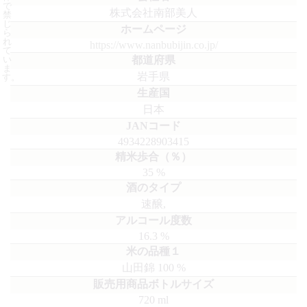
で
株式会社南部美人
禁
じ
ら
れ
https://www.nanbubijin.co.jp/
て
い
ま
岩手県
す。
日本
4934228903415
35
%
速醸
,
16.3
%
山田錦
100
720
ml