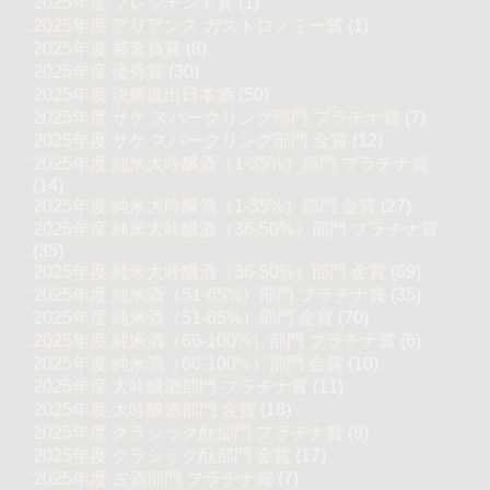
2025年度 プレジデント賞
(1)
2025年度 アリアンス ガストロノミー賞
(1)
2025年度 審査員賞
(8)
2025年度 優秀賞
(30)
2025年度 決勝進出日本酒
(50)
2025年度 サケ スパークリング部門 プラチナ賞
(7)
2025年度 サケ スパークリング部門 金賞
(12)
2025年度 純米大吟醸酒（1-35%）部門 プラチナ賞
(14)
2025年度 純米大吟醸酒（1-35%）部門 金賞
(27)
2025年度 純米大吟醸酒（36-50%）部門 プラチナ賞
(35)
2025年度 純米大吟醸酒（36-50%）部門 金賞
(69)
2025年度 純米酒（51-65%）部門 プラチナ賞
(35)
2025年度 純米酒（51-65%）部門 金賞
(70)
2025年度 純米酒（66-100%）部門 プラチナ賞
(6)
2025年度 純米酒（66-100%）部門 金賞
(10)
2025年度 大吟醸酒部門 プラチナ賞
(11)
2025年度 大吟醸酒部門 金賞
(18)
2025年度 クラシック酛部門 プラチナ賞
(8)
2025年度 クラシック酛部門 金賞
(17)
2025年度 古酒部門 プラチナ賞
(7)