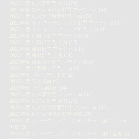
2020年度 純米酒部門 金賞
(79)
2020年度 純米大吟醸酒部門 プラチナ賞
(34)
2020年度 純米大吟醸酒部門 金賞
(71)
2020年度 サケ スパークリング部門 プラチナ賞
(3)
2020年度 サケ スパークリング部門 金賞
(9)
2020年度 山田錦部門 プラチナ賞
(3)
2020年度 山田錦部門 金賞
(15)
2020年度 雄町部門 プラチナ賞
(3)
2020年度 雄町部門 金賞
(11)
2020年度 出羽燦々部門 プラチナ賞
(3)
2020年度 出羽燦々部門 金賞
(3)
2019年度 プレジデント賞
(1)
2019年度 審査員賞
(4)
2019年度 上位14銘柄
(14)
2019年度 純米酒部門 プラチナ賞
(34)
2019年度 純米酒部門 金賞
(78)
2019年度 純米大吟醸酒部門 プラチナ賞
(32)
2019年度 純米大吟醸酒部門 金賞
(75)
2019年度 スパークリング・スタンダード部門 プラチ
ナ賞
(3)
2019年度 スパークリング・スタンダード部門 金賞
(7)