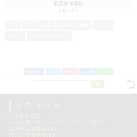
6000 JPY
2024
2018
金賞
純米大吟醸酒
山田錦
岩手県
株式会社南部美人
Facebook
Twitter
Pocket
LinkedIn
LINE
検
索:
カテゴリー
日本酒
(1,912)
2026年度 アリアンス ガストロノミー賞
(1)
2026年度 審査員賞
(9)
2026年度 優秀賞
(30)