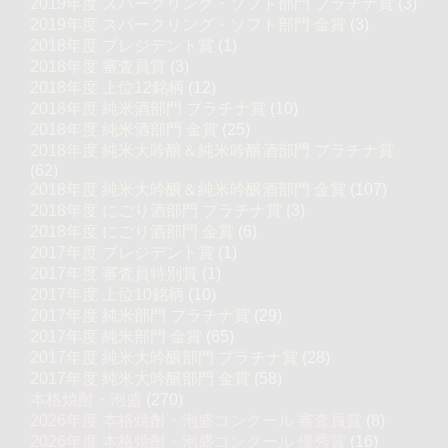
2019年度 スパークリング・ソフト部門 プラチナ賞
(3)
2019年度 スパークリング・ソフト部門 金賞
(3)
2018年度 プレジデント賞
(1)
2018年度 審査員賞
(3)
2018年度 上位12銘柄
(12)
2018年度 純米酒部門 プラチナ賞
(10)
2018年度 純米酒部門 金賞
(25)
2018年度 純米大吟醸＆純米吟醸酒部門 プラチナ賞
(62)
2018年度 純米大吟醸＆純米吟醸酒部門 金賞
(107)
2018年度 にごり酒部門 プラチナ賞
(3)
2018年度 にごり酒部門 金賞
(6)
2017年度 プレジデント賞
(1)
2017年度 審査員特別賞
(1)
2017年度 上位10銘柄
(10)
2017年度 純米部門 プラチナ賞
(29)
2017年度 純米部門 金賞
(65)
2017年度 純米大吟醸部門 プラチナ賞
(28)
2017年度 純米大吟醸部門 金賞
(58)
本格焼酎・泡盛
(270)
2026年度 本格焼酎・泡盛コンクール 審査員賞
(8)
2026年度 本格焼酎・泡盛コンクール 優秀賞
(16)