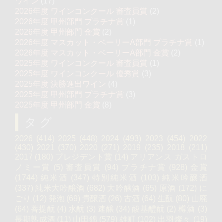
ワイン
(17)
2026年度 ワインコンクール 審査員賞
(2)
2026年度 甲州部門 プラチナ賞
(1)
2026年度 甲州部門 金賞
(2)
2026年度 マスカット・ベーリーA部門 プラチナ賞
(1)
2026年度 マスカット・ベーリーA部門 金賞
(2)
2025年度 ワインコンクール 審査員賞
(1)
2025年度 ワインコンクール 優秀賞
(3)
2025年度 決勝進出ワイン
(4)
2025年度 甲州部門 プラチナ賞
(3)
2025年度 甲州部門 金賞
(8)
タグ
2026
(414)
2025
(448)
2024
(493)
2023
(454)
2022
(430)
2021
(370)
2020
(271)
2019
(235)
2018
(211)
2017
(180)
プレジデント賞
(14)
アリアンス ガストロ
ノミー賞
(5)
審査員賞
(94)
プラチナ賞
(928)
金賞
(1744)
純米酒
(347)
特別純米酒
(103)
純米吟醸酒
(337)
純米大吟醸酒
(682)
大吟醸酒
(65)
原酒
(172)
に
ごり
(12)
発泡
(69)
貴醸酒
(26)
古酒
(64)
生酛
(80)
山廃
(64)
菩提酛
(4)
水酛
(3)
速醸
(34)
酸基醴酛
(2)
樽酒
(3)
長期熟成酒
(11)
山田錦
(579)
雄町
(102)
出羽燦々
(19)