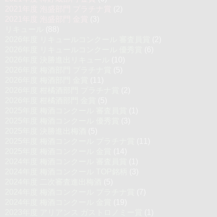
2021年度 泡盛部門 プラチナ賞
(2)
2021年度 泡盛部門 金賞
(3)
リキュール
(88)
2026年度 リキュールコンクール 審査員賞
(2)
2026年度 リキュールコンクール 優秀賞
(6)
2026年度 決勝進出リキュール
(10)
2026年度 梅酒部門 プラチナ賞
(5)
2026年度 梅酒部門 金賞
(11)
2026年度 柑橘酒部門 プラチナ賞
(2)
2026年度 柑橘酒部門 金賞
(5)
2025年度 梅酒コンクール 審査員賞
(1)
2025年度 梅酒コンクール 優秀賞
(3)
2025年度 決勝進出梅酒
(5)
2025年度 梅酒コンクール プラチナ賞
(11)
2025年度 梅酒コンクール 金賞
(14)
2024年度 梅酒コンクール 審査員賞
(1)
2024年度 梅酒コンクール TOP銘柄
(3)
2024年度 二次審査進出梅酒
(5)
2024年度 梅酒コンクール プラチナ賞
(7)
2024年度 梅酒コンクール 金賞
(19)
2023年度 アリアンス ガストロノミー賞
(1)