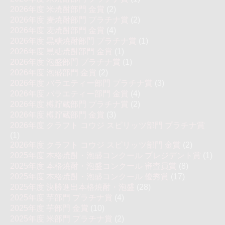
2026年度 米焼酎部門 金賞
(2)
2026年度 麦焼酎部門 プラチナ賞
(2)
2026年度 麦焼酎部門 金賞
(4)
2026年度 黒糖焼酎部門 プラチナ賞
(1)
2026年度 黒糖焼酎部門 金賞
(1)
2026年度 泡盛部門 プラチナ賞
(1)
2026年度 泡盛部門 金賞
(2)
2026年度 バラエティー部門 プラチナ賞
(3)
2026年度 バラエティー部門 金賞
(4)
2026年度 樽貯蔵部門 プラチナ賞
(2)
2026年度 樽貯蔵部門 金賞
(3)
2026年度 クラフト コウジ スピリッツ部門 プラチナ賞
(1)
2026年度 クラフト コウジ スピリッツ部門 金賞
(2)
2025年度 本格焼酎・泡盛コンクール プレジデント賞
(1)
2025年度 本格焼酎・泡盛コンクール 審査員賞
(8)
2025年度 本格焼酎・泡盛コンクール 優秀賞
(17)
2025年度 決勝進出本格焼酎・泡盛
(28)
2025年度 芋部門 プラチナ賞
(4)
2025年度 芋部門 金賞
(10)
2025年度 米部門 プラチナ賞
(2)