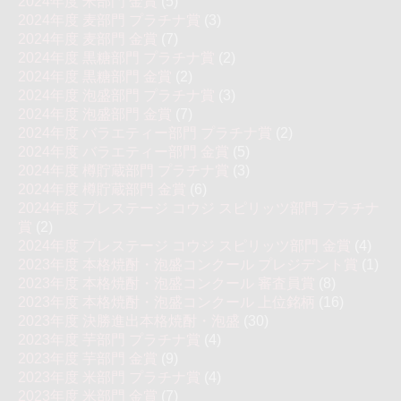
2024年度 米部門 金賞
(5)
2024年度 麦部門 プラチナ賞
(3)
2024年度 麦部門 金賞
(7)
2024年度 黒糖部門 プラチナ賞
(2)
2024年度 黒糖部門 金賞
(2)
2024年度 泡盛部門 プラチナ賞
(3)
2024年度 泡盛部門 金賞
(7)
2024年度 バラエティー部門 プラチナ賞
(2)
2024年度 バラエティー部門 金賞
(5)
2024年度 樽貯蔵部門 プラチナ賞
(3)
2024年度 樽貯蔵部門 金賞
(6)
2024年度 プレステージ コウジ スピリッツ部門 プラチナ
賞
(2)
2024年度 プレステージ コウジ スピリッツ部門 金賞
(4)
2023年度 本格焼酎・泡盛コンクール プレジデント賞
(1)
2023年度 本格焼酎・泡盛コンクール 審査員賞
(8)
2023年度 本格焼酎・泡盛コンクール 上位銘柄
(16)
2023年度 決勝進出本格焼酎・泡盛
(30)
2023年度 芋部門 プラチナ賞
(4)
2023年度 芋部門 金賞
(9)
2023年度 米部門 プラチナ賞
(4)
2023年度 米部門 金賞
(7)