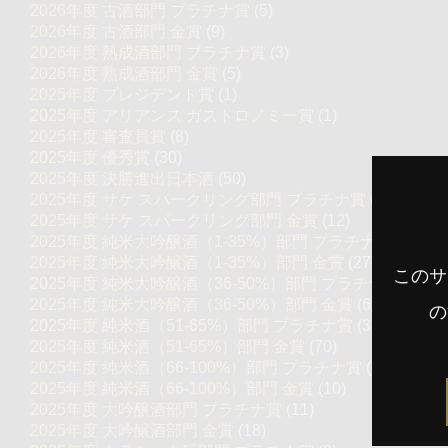
2026年度 古酒部門 プラチナ賞
(5)
2026年度 古酒部門 金賞
(9)
2026年度 熟成酒部門 プラチナ賞
(3)
2026年度 熟成酒部門 金賞
(5)
2025年度 プレジデント賞
(1)
2025年度 アリアンス ガストロノミー賞
(1)
2025年度 審査員賞
(8)
2025年度 優秀賞
(30)
2025年度 決勝進出日本酒
(50)
2025年度 サケ スパークリング部門 プラチナ賞
(7)
2025年度 サケ スパークリング部門 金賞
(12)
2025年度 純米大吟醸酒（1-35%）部門 プラチナ賞
(14)
2025年度 純米大吟醸酒（1-35%）部門 金賞
(27)
このサ
2025年度 純米大吟醸酒（36-50%）部門 プラチナ賞
(35)
2025年度 純米大吟醸酒（36-50%）部門 金賞
(69)
の
2025年度 純米酒（51-65%）部門 プラチナ賞
(35)
2025年度 純米酒（51-65%）部門 金賞
(70)
2025年度 純米酒（66-100%）部門 プラチナ賞
(6)
2025年度 純米酒（66-100%）部門 金賞
(10)
2025年度 大吟醸酒部門 プラチナ賞
(11)
2025年度 大吟醸酒部門 金賞
(18)