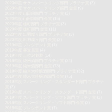
2020年度 サケ スパークリング部門 プラチナ賞
(3)
2020年度 サケ スパークリング部門 金賞
(9)
2020年度 山田錦部門 プラチナ賞
(3)
2020年度 山田錦部門 金賞
(15)
2020年度 雄町部門 プラチナ賞
(3)
2020年度 雄町部門 金賞
(11)
2020年度 出羽燦々部門 プラチナ賞
(3)
2020年度 出羽燦々部門 金賞
(3)
2019年度 プレジデント賞
(1)
2019年度 審査員賞
(4)
2019年度 上位14銘柄
(14)
2019年度 純米酒部門 プラチナ賞
(34)
2019年度 純米酒部門 金賞
(78)
2019年度 純米大吟醸酒部門 プラチナ賞
(32)
2019年度 純米大吟醸酒部門 金賞
(75)
2019年度 スパークリング・スタンダード部門 プラチナ
賞
(3)
2019年度 スパークリング・スタンダード部門 金賞
(7)
2019年度 スパークリング・ソフト部門 プラチナ賞
(3)
2019年度 スパークリング・ソフト部門 金賞
(3)
2018年度 プレジデント賞
(1)