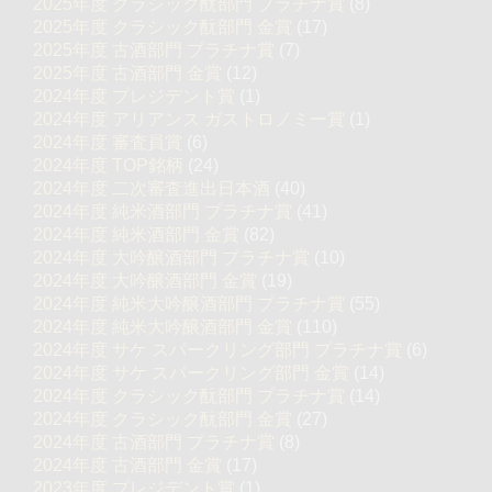
2025年度 クラシック酛部門 プラチナ賞
(8)
2025年度 クラシック酛部門 金賞
(17)
2025年度 古酒部門 プラチナ賞
(7)
2025年度 古酒部門 金賞
(12)
2024年度 プレジデント賞
(1)
2024年度 アリアンス ガストロノミー賞
(1)
2024年度 審査員賞
(6)
2024年度 TOP銘柄
(24)
2024年度 二次審査進出日本酒
(40)
2024年度 純米酒部門 プラチナ賞
(41)
2024年度 純米酒部門 金賞
(82)
2024年度 大吟醸酒部門 プラチナ賞
(10)
2024年度 大吟醸酒部門 金賞
(19)
2024年度 純米大吟醸酒部門 プラチナ賞
(55)
2024年度 純米大吟醸酒部門 金賞
(110)
2024年度 サケ スパークリング部門 プラチナ賞
(6)
2024年度 サケ スパークリング部門 金賞
(14)
2024年度 クラシック酛部門 プラチナ賞
(14)
2024年度 クラシック酛部門 金賞
(27)
2024年度 古酒部門 プラチナ賞
(8)
2024年度 古酒部門 金賞
(17)
2023年度 プレジデント賞
(1)