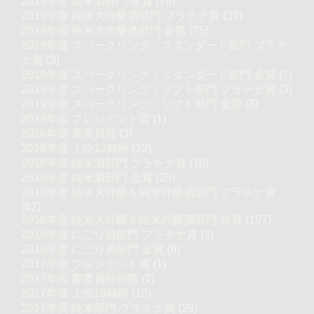
2019年度 純米酒部門 金賞
(78)
2019年度 純米大吟醸酒部門 プラチナ賞
(32)
2019年度 純米大吟醸酒部門 金賞
(75)
2019年度 スパークリング・スタンダード部門 プラチ
ナ賞
(3)
2019年度 スパークリング・スタンダード部門 金賞
(7)
2019年度 スパークリング・ソフト部門 プラチナ賞
(3)
2019年度 スパークリング・ソフト部門 金賞
(3)
2018年度 プレジデント賞
(1)
2018年度 審査員賞
(3)
2018年度 上位12銘柄
(12)
2018年度 純米酒部門 プラチナ賞
(10)
2018年度 純米酒部門 金賞
(25)
2018年度 純米大吟醸＆純米吟醸酒部門 プラチナ賞
(62)
2018年度 純米大吟醸＆純米吟醸酒部門 金賞
(107)
2018年度 にごり酒部門 プラチナ賞
(3)
2018年度 にごり酒部門 金賞
(6)
2017年度 プレジデント賞
(1)
2017年度 審査員特別賞
(1)
2017年度 上位10銘柄
(10)
2017年度 純米部門 プラチナ賞
(29)