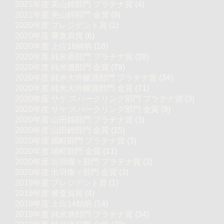
2021年度 美山錦部門 プラチナ賞
(4)
2021年度 美山錦部門 金賞
(9)
2020年度 プレジデント賞
(1)
2020年度 審査員賞
(6)
2020年度 上位18銘柄
(18)
2020年度 純米酒部門 プラチナ賞
(38)
2020年度 純米酒部門 金賞
(79)
2020年度 純米大吟醸酒部門 プラチナ賞
(34)
2020年度 純米大吟醸酒部門 金賞
(71)
2020年度 サケ スパークリング部門 プラチナ賞
(3)
2020年度 サケ スパークリング部門 金賞
(9)
2020年度 山田錦部門 プラチナ賞
(3)
2020年度 山田錦部門 金賞
(15)
2020年度 雄町部門 プラチナ賞
(3)
2020年度 雄町部門 金賞
(11)
2020年度 出羽燦々部門 プラチナ賞
(3)
2020年度 出羽燦々部門 金賞
(3)
2019年度 プレジデント賞
(1)
2019年度 審査員賞
(4)
2019年度 上位14銘柄
(14)
2019年度 純米酒部門 プラチナ賞
(34)