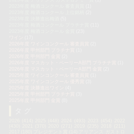
2023年度 梅酒コンクール 審査員賞
(1)
2023年度 梅酒コンクール 上位銘柄
(2)
2023年度 決勝進出梅酒
(5)
2023年度 梅酒コンクール プラチナ賞
(11)
2023年度 梅酒コンクール 金賞
(23)
ワイン
(17)
2026年度 ワインコンクール 審査員賞
(2)
2026年度 甲州部門 プラチナ賞
(1)
2026年度 甲州部門 金賞
(2)
2026年度 マスカット・ベーリーA部門 プラチナ賞
(1)
2026年度 マスカット・ベーリーA部門 金賞
(2)
2025年度 ワインコンクール 審査員賞
(1)
2025年度 ワインコンクール 優秀賞
(3)
2025年度 決勝進出ワイン
(4)
2025年度 甲州部門 プラチナ賞
(3)
2025年度 甲州部門 金賞
(8)
タグ
2026
(414)
2025
(448)
2024
(493)
2023
(454)
2022
(430)
2021
(370)
2020
(271)
2019
(235)
2018
(211)
2017
(180)
プレジデント賞
(14)
アリアンス ガストロ