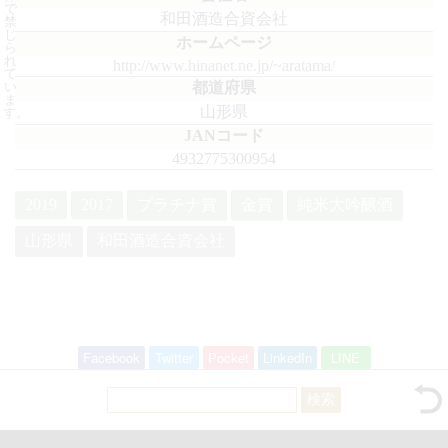
で
和田酒造合資会社
禁
じ
ら
れ
http://www.hinanet.ne.jp/~aratama/
て
い
ま
山形県
す。
4932775300954
2019
2017
プラチナ賞
金賞
純米大吟醸酒
山形県
和田酒造合資会社
Facebook
Twitter
Pocket
LinkedIn
LINE
検
索: