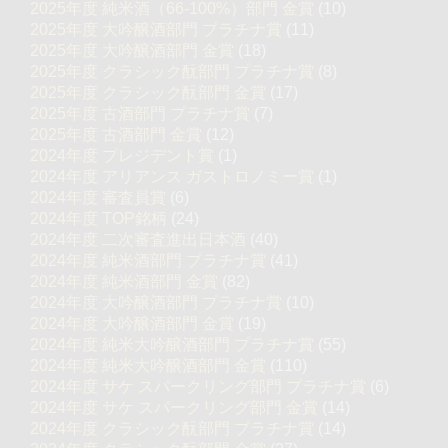
2025年度 純米酒（66-100%）部門 金賞
(10)
2025年度 大吟醸酒部門 プラチナ賞
(11)
2025年度 大吟醸酒部門 金賞
(18)
2025年度 クラシック酛部門 プラチナ賞
(8)
2025年度 クラシック酛部門 金賞
(17)
2025年度 古酒部門 プラチナ賞
(7)
2025年度 古酒部門 金賞
(12)
2024年度 プレジデント賞
(1)
2024年度 アリアンス ガストロノミー賞
(1)
2024年度 審査員賞
(6)
2024年度 TOP銘柄
(24)
2024年度 二次審査進出日本酒
(40)
2024年度 純米酒部門 プラチナ賞
(41)
2024年度 純米酒部門 金賞
(82)
2024年度 大吟醸酒部門 プラチナ賞
(10)
2024年度 大吟醸酒部門 金賞
(19)
2024年度 純米大吟醸酒部門 プラチナ賞
(55)
2024年度 純米大吟醸酒部門 金賞
(110)
2024年度 サケ スパークリング部門 プラチナ賞
(6)
2024年度 サケ スパークリング部門 金賞
(14)
2024年度 クラシック酛部門 プラチナ賞
(14)