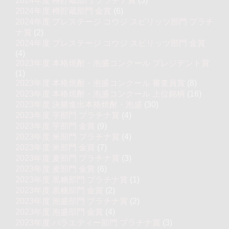
2024年度 樽貯蔵部門 プラチナ賞
(3)
2024年度 樽貯蔵部門 金賞
(6)
2024年度 プレステージ コウジ スピリッツ部門 プラチ
ナ賞
(2)
2024年度 プレステージ コウジ スピリッツ部門 金賞
(4)
2023年度 本格焼酎・泡盛コンクール プレジデント賞
(1)
2023年度 本格焼酎・泡盛コンクール 審査員賞
(8)
2023年度 本格焼酎・泡盛コンクール 上位銘柄
(16)
2023年度 決勝進出本格焼酎・泡盛
(30)
2023年度 芋部門 プラチナ賞
(4)
2023年度 芋部門 金賞
(9)
2023年度 米部門 プラチナ賞
(4)
2023年度 米部門 金賞
(7)
2023年度 麦部門 プラチナ賞
(3)
2023年度 麦部門 金賞
(6)
2023年度 黒糖部門 プラチナ賞
(1)
2023年度 黒糖部門 金賞
(2)
2023年度 泡盛部門 プラチナ賞
(2)
2023年度 泡盛部門 金賞
(4)
2023年度 バラエティー部門 プラチナ賞
(3)