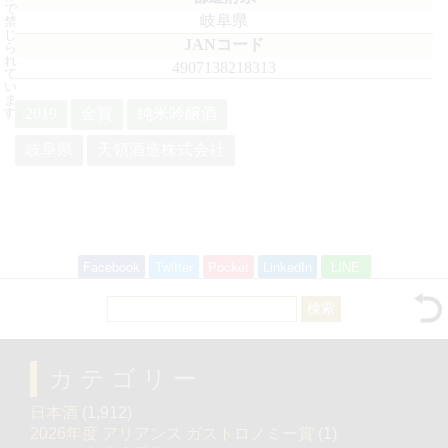
で
岐阜県
禁
じ
ら
れ
4907138218313
て
い
ま
す。
2019
金賞
純米吟醸酒
岐阜県
天領酒造株式会社
Facebook
Twitter
Pocket
LinkedIn
LINE
検
索:
カテゴリー
日本酒
(1,912)
2026年度 アリアンス ガストロノミー賞
(1)