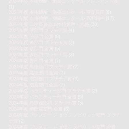
2024年度 本格焼酎・泡盛コンクール プレジデント賞
(1)
2024年度 本格焼酎・泡盛コンクール 審査員賞
(8)
2024年度 本格焼酎・泡盛コンクール TOP銘柄
(17)
2024年度 二次審査進出本格焼酎・泡盛
(30)
2024年度 芋部門 プラチナ賞
(4)
2024年度 芋部門 金賞
(8)
2024年度 米部門 プラチナ賞
(2)
2024年度 米部門 金賞
(5)
2024年度 麦部門 プラチナ賞
(3)
2024年度 麦部門 金賞
(7)
2024年度 黒糖部門 プラチナ賞
(2)
2024年度 黒糖部門 金賞
(2)
2024年度 泡盛部門 プラチナ賞
(3)
2024年度 泡盛部門 金賞
(7)
2024年度 バラエティー部門 プラチナ賞
(2)
2024年度 バラエティー部門 金賞
(5)
2024年度 樽貯蔵部門 プラチナ賞
(3)
2024年度 樽貯蔵部門 金賞
(6)
2024年度 プレステージ コウジ スピリッツ部門 プラチ
ナ賞
(2)
2024年度 プレステージ コウジ スピリッツ部門 金賞