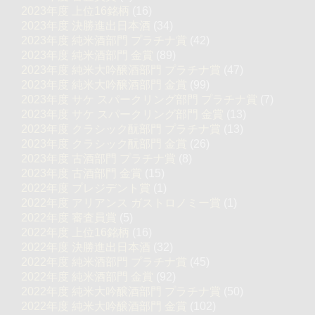
2023年度 上位16銘柄
(16)
2023年度 決勝進出日本酒
(34)
2023年度 純米酒部門 プラチナ賞
(42)
2023年度 純米酒部門 金賞
(89)
2023年度 純米大吟醸酒部門 プラチナ賞
(47)
2023年度 純米大吟醸酒部門 金賞
(99)
2023年度 サケ スパークリング部門 プラチナ賞
(7)
2023年度 サケ スパークリング部門 金賞
(13)
2023年度 クラシック酛部門 プラチナ賞
(13)
2023年度 クラシック酛部門 金賞
(26)
2023年度 古酒部門 プラチナ賞
(8)
2023年度 古酒部門 金賞
(15)
2022年度 プレジデント賞
(1)
2022年度 アリアンス ガストロノミー賞
(1)
2022年度 審査員賞
(5)
2022年度 上位16銘柄
(16)
2022年度 決勝進出日本酒
(32)
2022年度 純米酒部門 プラチナ賞
(45)
2022年度 純米酒部門 金賞
(92)
2022年度 純米大吟醸酒部門 プラチナ賞
(50)
2022年度 純米大吟醸酒部門 金賞
(102)