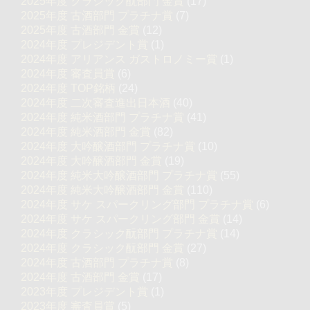
2025年度 クラシック酛部門 金賞
(17)
2025年度 古酒部門 プラチナ賞
(7)
2025年度 古酒部門 金賞
(12)
2024年度 プレジデント賞
(1)
2024年度 アリアンス ガストロノミー賞
(1)
2024年度 審査員賞
(6)
2024年度 TOP銘柄
(24)
2024年度 二次審査進出日本酒
(40)
2024年度 純米酒部門 プラチナ賞
(41)
2024年度 純米酒部門 金賞
(82)
2024年度 大吟醸酒部門 プラチナ賞
(10)
2024年度 大吟醸酒部門 金賞
(19)
2024年度 純米大吟醸酒部門 プラチナ賞
(55)
2024年度 純米大吟醸酒部門 金賞
(110)
2024年度 サケ スパークリング部門 プラチナ賞
(6)
2024年度 サケ スパークリング部門 金賞
(14)
2024年度 クラシック酛部門 プラチナ賞
(14)
2024年度 クラシック酛部門 金賞
(27)
2024年度 古酒部門 プラチナ賞
(8)
2024年度 古酒部門 金賞
(17)
2023年度 プレジデント賞
(1)
2023年度 審査員賞
(5)