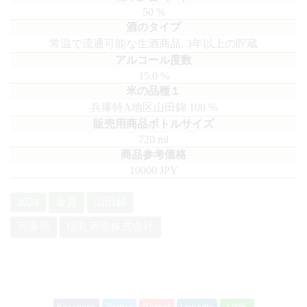
50
%
常温で流通可能な生酒商品
,
3年以上の貯蔵
15.0
%
兵庫特A地区山田錦
100
720
ml
10000 JPY
2024
金賞
山田錦
兵庫県
稲見酒造株式会社
Facebook
Twitter
Pocket
LinkedIn
LINE