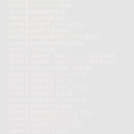
2017年度 プレジデント賞
(1)
2017年度 審査員特別賞
(1)
2017年度 上位10銘柄
(10)
2017年度 純米部門 プラチナ賞
(29)
2017年度 純米部門 金賞
(65)
2017年度 純米大吟醸部門 プラチナ賞
(28)
2017年度 純米大吟醸部門 金賞
(58)
本格焼酎・泡盛
(270)
2026年度 本格焼酎・泡盛コンクール 審査員賞
(8)
2026年度 本格焼酎・泡盛コンクール 優秀賞
(16)
2026年度 決勝進出本格焼酎・泡盛
(24)
2026年度 芋焼酎部門 プラチナ賞
(3)
2026年度 芋焼酎部門 金賞
(7)
2026年度 米焼酎部門 プラチナ賞
(1)
2026年度 米焼酎部門 金賞
(2)
2026年度 麦焼酎部門 プラチナ賞
(2)
2026年度 麦焼酎部門 金賞
(4)
2026年度 黒糖焼酎部門 プラチナ賞
(1)
2026年度 黒糖焼酎部門 金賞
(1)
2026年度 泡盛部門 プラチナ賞
(1)
2026年度 泡盛部門 金賞
(2)