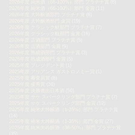
2026年度 純米酒（66-100%）部門 プラチナ賞
(6)
2026年度 純米酒（66-100%）部門 金賞
(11)
2026年度 大吟醸酒部門 プラチナ賞
(6)
2026年度 大吟醸酒部門 金賞
(19)
2026年度 クラシック酛部門 プラチナ賞
(7)
2026年度 クラシック酛部門 金賞
(16)
2026年度 古酒部門 プラチナ賞
(5)
2026年度 古酒部門 金賞
(9)
2026年度 熟成酒部門 プラチナ賞
(3)
2026年度 熟成酒部門 金賞
(5)
2025年度 プレジデント賞
(1)
2025年度 アリアンス ガストロノミー賞
(1)
2025年度 審査員賞
(8)
2025年度 優秀賞
(30)
2025年度 決勝進出日本酒
(50)
2025年度 サケ スパークリング部門 プラチナ賞
(7)
2025年度 サケ スパークリング部門 金賞
(12)
2025年度 純米大吟醸酒（1-35%）部門 プラチナ賞
(14)
2025年度 純米大吟醸酒（1-35%）部門 金賞
(27)
2025年度 純米大吟醸酒（36-50%）部門 プラチナ賞
(35)