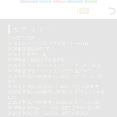
検
索:
カテゴリー
日本酒
(1,912)
2026年度 アリアンス ガストロノミー賞
(1)
2026年度 審査員賞
(9)
2026年度 優秀賞
(30)
2026年度 決勝進出日本酒
(55)
2026年度 サケ スパークリング部門 プラチナ賞
(5)
2026年度 サケ スパークリング部門 金賞
(11)
2026年度 純米大吟醸酒（1-35%）部門 プラチナ賞
(12)
2026年度 純米大吟醸酒（1-35%）部門 金賞
(29)
2026年度 純米大吟醸酒（36-50%）部門 プラチナ賞
(37)
2026年度 純米大吟醸酒（36-50%）部門 金賞
(68)
2026年度 純米酒（51-65%）部門 プラチナ賞
(32)
2026年度 純米酒（51-65%）部門 金賞
(65)