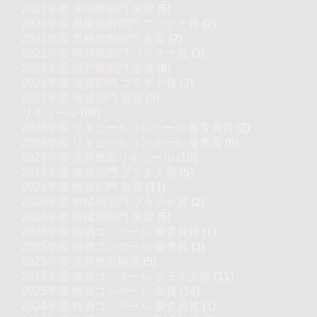
2021年度 麦焼酎部門 金賞
(5)
2021年度 黒糖焼酎部門 プラチナ賞
(2)
2021年度 黒糖焼酎部門 金賞
(2)
2021年度 樽貯蔵部門 プラチナ賞
(3)
2021年度 樽貯蔵部門 金賞
(6)
2021年度 泡盛部門 プラチナ賞
(2)
2021年度 泡盛部門 金賞
(3)
リキュール
(88)
2026年度 リキュールコンクール 審査員賞
(2)
2026年度 リキュールコンクール 優秀賞
(6)
2026年度 決勝進出リキュール
(10)
2026年度 梅酒部門 プラチナ賞
(5)
2026年度 梅酒部門 金賞
(11)
2026年度 柑橘酒部門 プラチナ賞
(2)
2026年度 柑橘酒部門 金賞
(5)
2025年度 梅酒コンクール 審査員賞
(1)
2025年度 梅酒コンクール 優秀賞
(3)
2025年度 決勝進出梅酒
(5)
2025年度 梅酒コンクール プラチナ賞
(11)
2025年度 梅酒コンクール 金賞
(14)
2024年度 梅酒コンクール 審査員賞
(1)