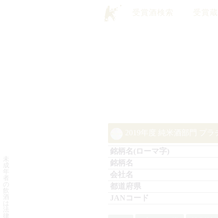
受賞酒検索
受賞蔵
2019年度 純米酒部門 プ
未
成
年
者
の
飲
酒
は
法
律