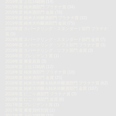
2019年度 上位14銘柄
(14)
2019年度 純米酒部門 プラチナ賞
(34)
2019年度 純米酒部門 金賞
(78)
2019年度 純米大吟醸酒部門 プラチナ賞
(32)
2019年度 純米大吟醸酒部門 金賞
(75)
2019年度 スパークリング・スタンダード部門 プラチナ
賞
(3)
2019年度 スパークリング・スタンダード部門 金賞
(7)
2019年度 スパークリング・ソフト部門 プラチナ賞
(3)
2019年度 スパークリング・ソフト部門 金賞
(3)
2018年度 プレジデント賞
(1)
2018年度 審査員賞
(3)
2018年度 上位12銘柄
(12)
2018年度 純米酒部門 プラチナ賞
(10)
2018年度 純米酒部門 金賞
(25)
2018年度 純米大吟醸＆純米吟醸酒部門 プラチナ賞
(62)
2018年度 純米大吟醸＆純米吟醸酒部門 金賞
(107)
2018年度 にごり酒部門 プラチナ賞
(3)
2018年度 にごり酒部門 金賞
(6)
2017年度 プレジデント賞
(1)
2017年度 審査員特別賞
(1)
2017年度 上位10銘柄
(10)