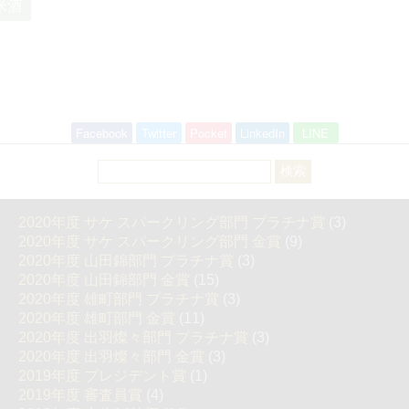
米酒
Facebook
Twitter
Pocket
LinkedIn
LINE
検
索:
2020年度 サケ スパークリング部門 プラチナ賞
(3)
2020年度 サケ スパークリング部門 金賞
(9)
2020年度 山田錦部門 プラチナ賞
(3)
2020年度 山田錦部門 金賞
(15)
2020年度 雄町部門 プラチナ賞
(3)
2020年度 雄町部門 金賞
(11)
2020年度 出羽燦々部門 プラチナ賞
(3)
2020年度 出羽燦々部門 金賞
(3)
2019年度 プレジデント賞
(1)
2019年度 審査員賞
(4)