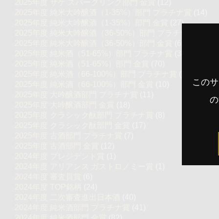
2025年度 サケ スパークリング部門 金賞
(12)
2025年度 純米大吟醸酒（1-35%）部門 プラチナ賞
(14)
2025年度 純米大吟醸酒（1-35%）部門 金賞
(27)
2025年度 純米大吟醸酒（36-50%）部門 プラチナ賞
(35)
2025年度 純米大吟醸酒（36-50%）部門 金賞
(69)
2025年度 純米酒（51-65%）部門 プラチナ賞
(35)
2025年度 純米酒（51-65%）部門 金賞
(70)
2025年度 純米酒（66-100%）部門 プラチナ賞
(6)
このサ
2025年度 純米酒（66-100%）部門 金賞
(10)
2025年度 大吟醸酒部門 プラチナ賞
(11)
の
2025年度 大吟醸酒部門 金賞
(18)
2025年度 クラシック酛部門 プラチナ賞
(8)
2025年度 クラシック酛部門 金賞
(17)
2025年度 古酒部門 プラチナ賞
(7)
2025年度 古酒部門 金賞
(12)
2024年度 プレジデント賞
(1)
2024年度 アリアンス ガストロノミー賞
(1)
2024年度 審査員賞
(6)
2024年度 TOP銘柄
(24)
2024年度 二次審査進出日本酒
(40)
2024年度 純米酒部門 プラチナ賞
(41)
2024年度 純米酒部門 金賞
(82)