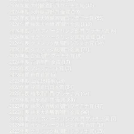
2024年度 大吟醸酒部門 プラチナ賞
(10)
2024年度 大吟醸酒部門 金賞
(19)
2024年度 純米大吟醸酒部門 プラチナ賞
(55)
2024年度 純米大吟醸酒部門 金賞
(110)
2024年度 サケ スパークリング部門 プラチナ賞
(6)
2024年度 サケ スパークリング部門 金賞
(14)
2024年度 クラシック酛部門 プラチナ賞
(14)
2024年度 クラシック酛部門 金賞
(27)
2024年度 古酒部門 プラチナ賞
(8)
2024年度 古酒部門 金賞
(17)
2023年度 プレジデント賞
(1)
2023年度 審査員賞
(5)
2023年度 上位16銘柄
(16)
2023年度 決勝進出日本酒
(34)
2023年度 純米酒部門 プラチナ賞
(42)
2023年度 純米酒部門 金賞
(89)
2023年度 純米大吟醸酒部門 プラチナ賞
(47)
2023年度 純米大吟醸酒部門 金賞
(99)
2023年度 サケ スパークリング部門 プラチナ賞
(7)
2023年度 サケ スパークリング部門 金賞
(13)
2023年度 クラシック酛部門 プラチナ賞
(13)