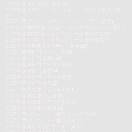
2026年度 樽貯蔵部門 金賞
(3)
2026年度 クラフト コウジ スピリッツ部門 プラチナ賞
(1)
2026年度 クラフト コウジ スピリッツ部門 金賞
(2)
2025年度 本格焼酎・泡盛コンクール プレジデント賞
(1)
2025年度 本格焼酎・泡盛コンクール 審査員賞
(8)
2025年度 本格焼酎・泡盛コンクール 優秀賞
(17)
2025年度 決勝進出本格焼酎・泡盛
(28)
2025年度 芋部門 プラチナ賞
(4)
2025年度 芋部門 金賞
(10)
2025年度 米部門 プラチナ賞
(2)
2025年度 米部門 金賞
(4)
2025年度 麦部門 プラチナ賞
(3)
2025年度 麦部門 金賞
(7)
2025年度 黒糖部門 プラチナ賞
(1)
2025年度 黒糖部門 金賞
(1)
2025年度 泡盛部門 プラチナ賞
(2)
2025年度 泡盛部門 金賞
(2)
2025年度 バラエティー部門 プラチナ賞
(2)
2025年度 バラエティー部門 金賞
(4)
2025年度 樽貯蔵部門 プラチナ賞
(3)