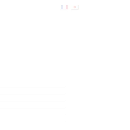
Fr
日
an
本
çai
語
s