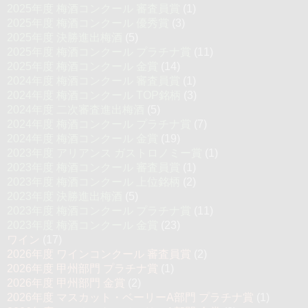
2025年度 梅酒コンクール 審査員賞
(1)
2025年度 梅酒コンクール 優秀賞
(3)
2025年度 決勝進出梅酒
(5)
2025年度 梅酒コンクール プラチナ賞
(11)
2025年度 梅酒コンクール 金賞
(14)
2024年度 梅酒コンクール 審査員賞
(1)
2024年度 梅酒コンクール TOP銘柄
(3)
2024年度 二次審査進出梅酒
(5)
2024年度 梅酒コンクール プラチナ賞
(7)
2024年度 梅酒コンクール 金賞
(19)
2023年度 アリアンス ガストロノミー賞
(1)
2023年度 梅酒コンクール 審査員賞
(1)
2023年度 梅酒コンクール 上位銘柄
(2)
2023年度 決勝進出梅酒
(5)
2023年度 梅酒コンクール プラチナ賞
(11)
2023年度 梅酒コンクール 金賞
(23)
ワイン
(17)
2026年度 ワインコンクール 審査員賞
(2)
2026年度 甲州部門 プラチナ賞
(1)
2026年度 甲州部門 金賞
(2)
2026年度 マスカット・ベーリーA部門 プラチナ賞
(1)