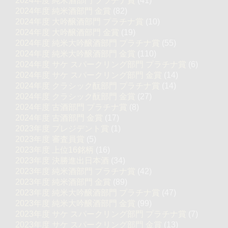
2024年度 純米酒部門 プラチナ賞
(41)
2024年度 純米酒部門 金賞
(82)
2024年度 大吟醸酒部門 プラチナ賞
(10)
2024年度 大吟醸酒部門 金賞
(19)
2024年度 純米大吟醸酒部門 プラチナ賞
(55)
2024年度 純米大吟醸酒部門 金賞
(110)
2024年度 サケ スパークリング部門 プラチナ賞
(6)
2024年度 サケ スパークリング部門 金賞
(14)
2024年度 クラシック酛部門 プラチナ賞
(14)
2024年度 クラシック酛部門 金賞
(27)
2024年度 古酒部門 プラチナ賞
(8)
2024年度 古酒部門 金賞
(17)
2023年度 プレジデント賞
(1)
2023年度 審査員賞
(5)
2023年度 上位16銘柄
(16)
2023年度 決勝進出日本酒
(34)
2023年度 純米酒部門 プラチナ賞
(42)
2023年度 純米酒部門 金賞
(89)
2023年度 純米大吟醸酒部門 プラチナ賞
(47)
2023年度 純米大吟醸酒部門 金賞
(99)
2023年度 サケ スパークリング部門 プラチナ賞
(7)
2023年度 サケ スパークリング部門 金賞
(13)