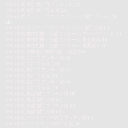
2026年度 樽貯蔵部門 プラチナ賞
(2)
2026年度 樽貯蔵部門 金賞
(3)
2026年度 クラフト コウジ スピリッツ部門 プラチナ賞
(1)
2026年度 クラフト コウジ スピリッツ部門 金賞
(2)
2025年度 本格焼酎・泡盛コンクール プレジデント賞
(1)
2025年度 本格焼酎・泡盛コンクール 審査員賞
(8)
2025年度 本格焼酎・泡盛コンクール 優秀賞
(17)
2025年度 決勝進出本格焼酎・泡盛
(28)
2025年度 芋部門 プラチナ賞
(4)
2025年度 芋部門 金賞
(10)
2025年度 米部門 プラチナ賞
(2)
2025年度 米部門 金賞
(4)
2025年度 麦部門 プラチナ賞
(3)
2025年度 麦部門 金賞
(7)
2025年度 黒糖部門 プラチナ賞
(1)
2025年度 黒糖部門 金賞
(1)
2025年度 泡盛部門 プラチナ賞
(2)
2025年度 泡盛部門 金賞
(2)
2025年度 バラエティー部門 プラチナ賞
(2)
2025年度 バラエティー部門 金賞
(4)