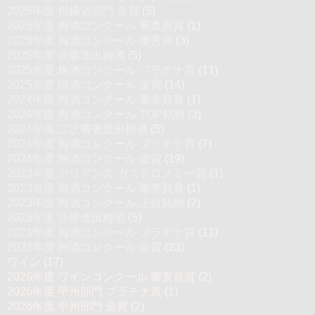
2026年度 柑橘酒部門 金賞
(5)
2025年度 梅酒コンクール 審査員賞
(1)
2025年度 梅酒コンクール 優秀賞
(3)
2025年度 決勝進出梅酒
(5)
2025年度 梅酒コンクール プラチナ賞
(11)
2025年度 梅酒コンクール 金賞
(14)
2024年度 梅酒コンクール 審査員賞
(1)
2024年度 梅酒コンクール TOP銘柄
(3)
2024年度 二次審査進出梅酒
(5)
2024年度 梅酒コンクール プラチナ賞
(7)
2024年度 梅酒コンクール 金賞
(19)
2023年度 アリアンス ガストロノミー賞
(1)
2023年度 梅酒コンクール 審査員賞
(1)
2023年度 梅酒コンクール 上位銘柄
(2)
2023年度 決勝進出梅酒
(5)
2023年度 梅酒コンクール プラチナ賞
(11)
2023年度 梅酒コンクール 金賞
(23)
ワイン
(17)
2026年度 ワインコンクール 審査員賞
(2)
2026年度 甲州部門 プラチナ賞
(1)
2026年度 甲州部門 金賞
(2)