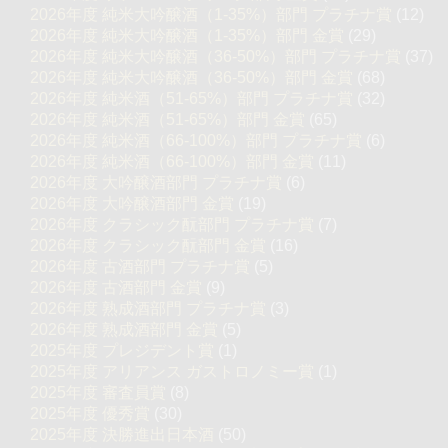
2026年度 純米大吟醸酒（1-35%）部門 プラチナ賞
(12)
2026年度 純米大吟醸酒（1-35%）部門 金賞
(29)
2026年度 純米大吟醸酒（36-50%）部門 プラチナ賞
(37)
2026年度 純米大吟醸酒（36-50%）部門 金賞
(68)
2026年度 純米酒（51-65%）部門 プラチナ賞
(32)
2026年度 純米酒（51-65%）部門 金賞
(65)
2026年度 純米酒（66-100%）部門 プラチナ賞
(6)
2026年度 純米酒（66-100%）部門 金賞
(11)
2026年度 大吟醸酒部門 プラチナ賞
(6)
2026年度 大吟醸酒部門 金賞
(19)
2026年度 クラシック酛部門 プラチナ賞
(7)
2026年度 クラシック酛部門 金賞
(16)
2026年度 古酒部門 プラチナ賞
(5)
2026年度 古酒部門 金賞
(9)
2026年度 熟成酒部門 プラチナ賞
(3)
2026年度 熟成酒部門 金賞
(5)
2025年度 プレジデント賞
(1)
2025年度 アリアンス ガストロノミー賞
(1)
2025年度 審査員賞
(8)
2025年度 優秀賞
(30)
2025年度 決勝進出日本酒
(50)