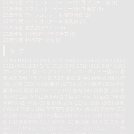
2026年度 マスカット・ベーリーA部門 プラチナ賞
(1)
2026年度 マスカット・ベーリーA部門 金賞
(2)
2025年度 ワインコンクール 審査員賞
(1)
2025年度 ワインコンクール 優秀賞
(3)
2025年度 決勝進出ワイン
(4)
2025年度 甲州部門 プラチナ賞
(3)
2025年度 甲州部門 金賞
(8)
タグ
2026
(414)
2025
(448)
2024
(493)
2023
(454)
2022
(430)
2021
(370)
2020
(271)
2019
(235)
2018
(211)
2017
(180)
プレジデント賞
(14)
アリアンス ガストロノミー賞
(5)
審
査員賞
(94)
プラチナ賞
(928)
金賞
(1744)
純米酒
(347)
特
別純米酒
(103)
純米吟醸酒
(337)
純米大吟醸酒
(682)
大吟
醸酒
(65)
原酒
(172)
にごり
(12)
発泡
(69)
貴醸酒
(26)
古
酒
(64)
生酛
(80)
山廃
(64)
菩提酛
(4)
水酛
(3)
速醸
(34)
酸
基醴酛
(2)
樽酒
(3)
長期熟成酒
(11)
山田錦
(579)
雄町
(102)
出羽燦々
(19)
五百万石
(93)
美山錦
(65)
芋焼酎
(73)
米焼酎
(42)
麦焼酎
(59)
黒糖焼酎
(17)
そば焼酎
(2)
粕取焼
酎
(11)
胡麻焼酎
(2)
人参焼酎
(2)
栗焼酎
(1)
泡盛
(26)
泡
盛ベースリキュール
(1)
バラエティー
(1)
バラエティー焼