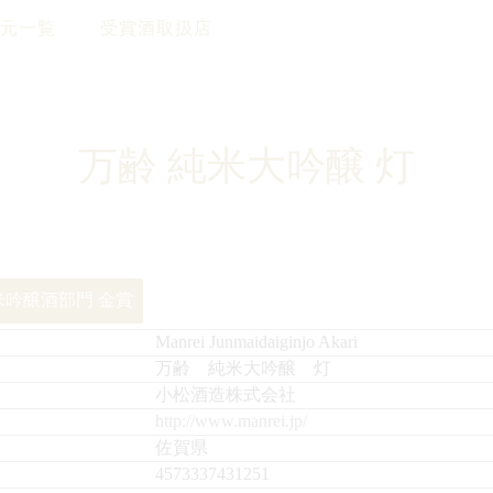
元一覧
受賞酒取扱店
万齢 純米大吟醸 灯
米吟醸酒部門 金賞
Manrei Junmaidaiginjo Akari
万齢 純米大吟醸 灯
小松酒造株式会社
http://www.manrei.jp/
佐賀県
4573337431251