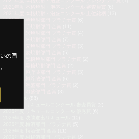
2021年度 本格焼酎・泡盛コンクール プレジデント賞
(1)
2021年度 本格焼酎・泡盛コンクール 審査員賞
(6)
2021年度 本格焼酎・泡盛コンクール 上位銘柄
(13)
2021年度 芋焼酎部門 プラチナ賞
(6)
2021年度 芋焼酎部門 金賞
(11)
2021年度 米焼酎部門 プラチナ賞
(4)
2021年度 米焼酎部門 金賞
(7)
2021年度 麦焼酎部門 プラチナ賞
(3)
2021年度 麦焼酎部門 金賞
(5)
まいの国
2021年度 黒糖焼酎部門 プラチナ賞
(2)
2021年度 黒糖焼酎部門 金賞
(2)
す。
2021年度 樽貯蔵部門 プラチナ賞
(3)
2021年度 樽貯蔵部門 金賞
(6)
2021年度 泡盛部門 プラチナ賞
(2)
2021年度 泡盛部門 金賞
(3)
リキュール
(88)
2026年度 リキュールコンクール 審査員賞
(2)
2026年度 リキュールコンクール 優秀賞
(6)
2026年度 決勝進出リキュール
(10)
2026年度 梅酒部門 プラチナ賞
(5)
2026年度 梅酒部門 金賞
(11)
2026年度 柑橘酒部門 プラチナ賞
(2)