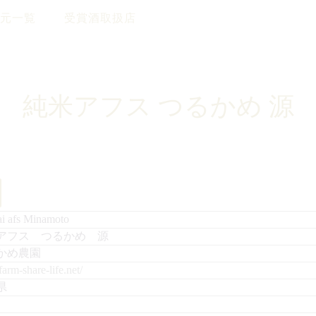
元一覧
受賞酒取扱店
純米アフス つるかめ 源
i afs Minamoto
アフス つるかめ 源
かめ農園
/farm-share-life.net/
県