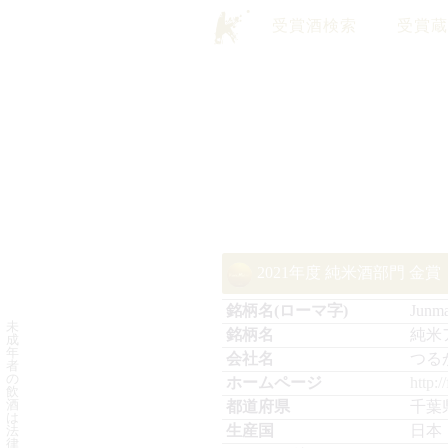
受賞酒検索
受賞蔵
2021年度 純米酒部門 金賞
Junma
未
純米
成
年
つる
者
の
http:/
飲
酒
千葉
は
日本
法
律