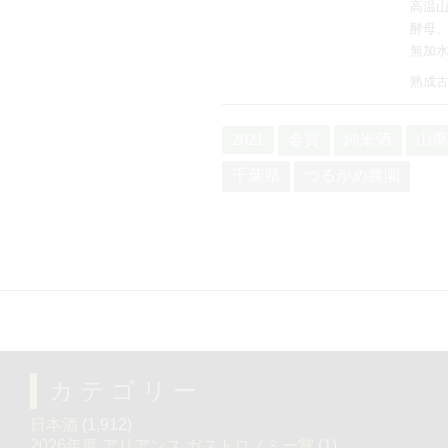
高温
酵母
無加
熟成
2021
金賞
純米酒
山廃
千葉県
つるかめ農園
カテゴリー
日本酒
(1,912)
2026年度 アリアンス ガストロノミー賞
(1)