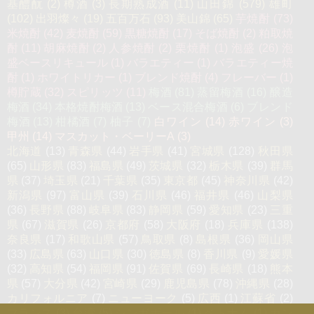
基醴酛
(2)
樽酒
(3)
長期熟成酒
(11)
山田錦
(579)
雄町
(102)
出羽燦々
(19)
五百万石
(93)
美山錦
(65)
芋焼酎
(73)
米焼酎
(42)
麦焼酎
(59)
黒糖焼酎
(17)
そば焼酎
(2)
粕取焼
酎
(11)
胡麻焼酎
(2)
人参焼酎
(2)
栗焼酎
(1)
泡盛
(26)
泡
盛ベースリキュール
(1)
バラエティー
(1)
バラエティー焼
酎
(1)
ホワイトリカー
(1)
ブレンド焼酎
(4)
フレーバー
(1)
樽貯蔵
(32)
スピリッツ
(11)
梅酒
(81)
蒸留梅酒
(16)
醸造
梅酒
(34)
本格焼酎梅酒
(13)
ベース混合梅酒
(6)
ブレンド
梅酒
(13)
柑橘酒
(7)
柚子
(7)
白ワイン
(14)
赤ワイン
(3)
甲州
(14)
マスカット・ベーリーA
(3)
北海道
(13)
青森県
(44)
岩手県
(41)
宮城県
(128)
秋田県
(65)
山形県
(83)
福島県
(49)
茨城県
(32)
栃木県
(39)
群馬
県
(37)
埼玉県
(21)
千葉県
(35)
東京都
(45)
神奈川県
(42)
新潟県
(97)
富山県
(39)
石川県
(46)
福井県
(46)
山梨県
(36)
長野県
(88)
岐阜県
(83)
静岡県
(59)
愛知県
(23)
三重
県
(67)
滋賀県
(26)
京都府
(58)
大阪府
(18)
兵庫県
(138)
奈良県
(17)
和歌山県
(57)
鳥取県
(8)
島根県
(36)
岡山県
(33)
広島県
(63)
山口県
(30)
徳島県
(8)
香川県
(9)
愛媛県
(32)
高知県
(54)
福岡県
(91)
佐賀県
(69)
長崎県
(18)
熊本
県
(57)
大分県
(42)
宮崎県
(29)
鹿児島県
(78)
沖縄県
(28)
カリフォルニア
(7)
ニューヨーク
(5)
広西
(1)
江蘇省
(2)
フランス
(3)
台湾
(5)
シンガポール
(1)
ベトナム
(1)
カン