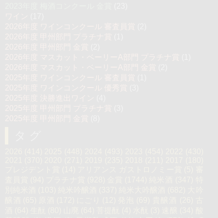
2023年度 梅酒コンクール 金賞
(23)
ワイン
(17)
2026年度 ワインコンクール 審査員賞
(2)
2026年度 甲州部門 プラチナ賞
(1)
2026年度 甲州部門 金賞
(2)
2026年度 マスカット・ベーリーA部門 プラチナ賞
(1)
2026年度 マスカット・ベーリーA部門 金賞
(2)
2025年度 ワインコンクール 審査員賞
(1)
2025年度 ワインコンクール 優秀賞
(3)
2025年度 決勝進出ワイン
(4)
2025年度 甲州部門 プラチナ賞
(3)
2025年度 甲州部門 金賞
(8)
タグ
2026
(414)
2025
(448)
2024
(493)
2023
(454)
2022
(430)
2021
(370)
2020
(271)
2019
(235)
2018
(211)
2017
(180)
プレジデント賞
(14)
アリアンス ガストロノミー賞
(5)
審
査員賞
(94)
プラチナ賞
(928)
金賞
(1744)
純米酒
(347)
特
別純米酒
(103)
純米吟醸酒
(337)
純米大吟醸酒
(682)
大吟
醸酒
(65)
原酒
(172)
にごり
(12)
発泡
(69)
貴醸酒
(26)
古
酒
(64)
生酛
(80)
山廃
(64)
菩提酛
(4)
水酛
(3)
速醸
(34)
酸