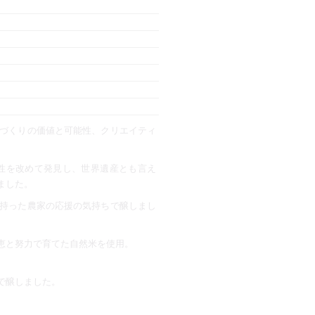
づくりの価値と可能性、クリエイティ
性を改めて発見し、世界遺産とも言え
ました。
持った農家の応援の気持ちで醸しまし
恵と努力で育てた自然米を使用。
で醸しました。