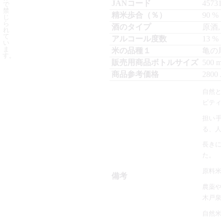
4573
で
禁
90
%
じ
ら
原酒
れ
て
13
%
い
ま
亀の
す。
500
m
2800
自然
ビテ
担い
る、
長き
た。
原料
農薬
木戸
自然