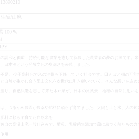
113890210
,
生酛/山廃
尾
100
l
 JPY
との調和と循環、持続可能な農業を志して就農した農業者の夢のお酒です。米
ィ、日本酒という発酵文化の奥深さを表現しました。
手不足、少子高齢化で米の消費も下降していく社会です。田んぼと稲の可能
人と自然が生かし合う里山文化を次世代に引き継いでいく、そんな想いを込め
に渡り、自然醸造を志して来た木戸泉が、日本の原風景、地域の自然に思いを
米は、つるかめ農園が農薬や肥料に頼らず育てました。太陽と土と水、人の知
や肥料に頼らず育てた自然米を
泉独自の高温山廃一段仕込みで、酵母、乳酸菌無添加で蔵に息づく菌たちの力
米使用