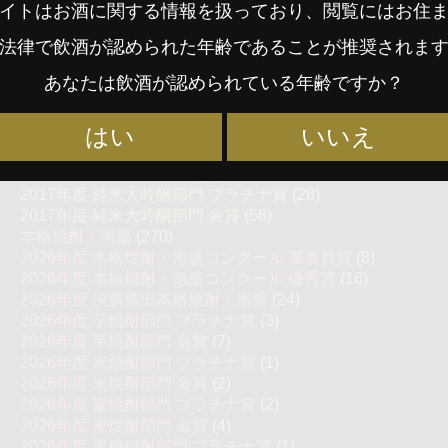
2018年度 純米大吟醸＆純米吟醸酒部門 プラチナ賞
(62)
イトはお酒に関する情報を扱っており、閲覧にはお住
2018年度 純米大吟醸＆純米吟醸酒部門 金賞
(107)
法律で飲酒が認められた年齢であることが推奨されま
2018年度 にごり酒部門 プラチナ賞
(3)
2018年度 にごり酒部門 金賞
(6)
あなたは飲酒が認められている年齢ですか？
2017年度 プレジデント賞
(1)
2017年度 審査員特別賞
(1)
2017年度 上位10銘柄
(10)
はい
いいえ
2017年度 純米部門 プラチナ賞
(29)
2017年度 純米部門 金賞
(65)
2017年度 純米大吟醸部門 プラチナ賞
(28)
2017年度 純米大吟醸部門 金賞
(58)
本格焼酎・泡盛
(270)
2026年度 本格焼酎・泡盛コンクール 審査員賞
(8)
2026年度 本格焼酎・泡盛コンクール 優秀賞
(16)
2026年度 決勝進出本格焼酎・泡盛
(24)
2026年度 芋焼酎部門 プラチナ賞
(3)
2026年度 芋焼酎部門 金賞
(7)
2026年度 米焼酎部門 プラチナ賞
(1)
2026年度 米焼酎部門 金賞
(2)
2026年度 麦焼酎部門 プラチナ賞
(2)
2026年度 麦焼酎部門 金賞
(4)
2026年度 黒糖焼酎部門 プラチナ賞
(1)