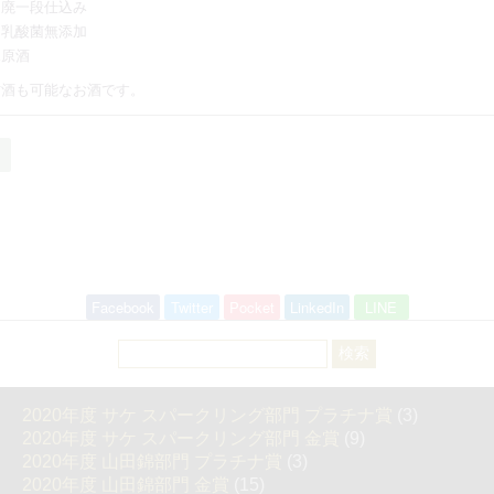
山廃一段仕込み
、乳酸菌無添加
水原酒
古酒も可能なお酒です。
Facebook
Twitter
Pocket
LinkedIn
LINE
検
索:
2020年度 サケ スパークリング部門 プラチナ賞
(3)
2020年度 サケ スパークリング部門 金賞
(9)
2020年度 山田錦部門 プラチナ賞
(3)
2020年度 山田錦部門 金賞
(15)