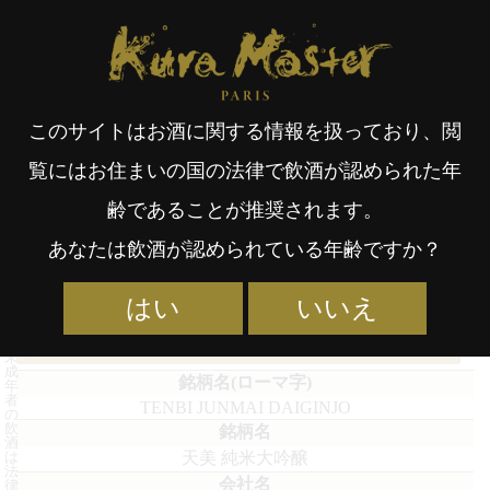
Kura Master Paris
受賞酒検索
受賞蔵元一覧
受賞酒取扱店
Fr
日
このサイトはお酒に関する情報を扱っており、閲
an
本
天美 純米大吟醸
覧にはお住まいの国の法律で飲酒が認められた年
齢であることが推奨されます。
çai
語
あなたは飲酒が認められている年齢ですか？
2026年度 決勝進出日本酒
はい
いいえ
s
2026年度 純米大吟醸酒（36-50%）部門 プラチナ賞
未
成
年
者
TENBI JUNMAI DAIGINJO
の
飲
酒
は
天美 純米大吟醸
法
律