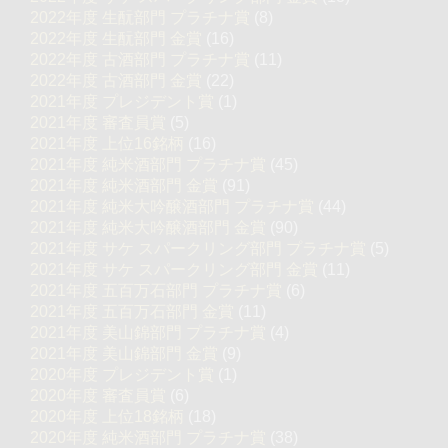
2022年度 生酛部門 プラチナ賞
(8)
2022年度 生酛部門 金賞
(16)
2022年度 古酒部門 プラチナ賞
(11)
2022年度 古酒部門 金賞
(22)
2021年度 プレジデント賞
(1)
2021年度 審査員賞
(5)
2021年度 上位16銘柄
(16)
2021年度 純米酒部門 プラチナ賞
(45)
2021年度 純米酒部門 金賞
(91)
2021年度 純米大吟醸酒部門 プラチナ賞
(44)
2021年度 純米大吟醸酒部門 金賞
(90)
2021年度 サケ スパークリング部門 プラチナ賞
(5)
2021年度 サケ スパークリング部門 金賞
(11)
2021年度 五百万石部門 プラチナ賞
(6)
2021年度 五百万石部門 金賞
(11)
2021年度 美山錦部門 プラチナ賞
(4)
2021年度 美山錦部門 金賞
(9)
2020年度 プレジデント賞
(1)
2020年度 審査員賞
(6)
2020年度 上位18銘柄
(18)
2020年度 純米酒部門 プラチナ賞
(38)