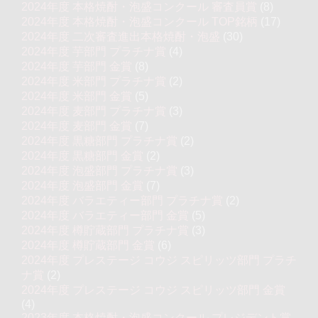
2024年度 本格焼酎・泡盛コンクール 審査員賞
(8)
2024年度 本格焼酎・泡盛コンクール TOP銘柄
(17)
2024年度 二次審査進出本格焼酎・泡盛
(30)
2024年度 芋部門 プラチナ賞
(4)
2024年度 芋部門 金賞
(8)
2024年度 米部門 プラチナ賞
(2)
2024年度 米部門 金賞
(5)
2024年度 麦部門 プラチナ賞
(3)
2024年度 麦部門 金賞
(7)
2024年度 黒糖部門 プラチナ賞
(2)
2024年度 黒糖部門 金賞
(2)
2024年度 泡盛部門 プラチナ賞
(3)
2024年度 泡盛部門 金賞
(7)
2024年度 バラエティー部門 プラチナ賞
(2)
2024年度 バラエティー部門 金賞
(5)
2024年度 樽貯蔵部門 プラチナ賞
(3)
2024年度 樽貯蔵部門 金賞
(6)
2024年度 プレステージ コウジ スピリッツ部門 プラチ
ナ賞
(2)
2024年度 プレステージ コウジ スピリッツ部門 金賞
(4)
2023年度 本格焼酎・泡盛コンクール プレジデント賞