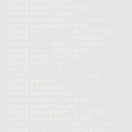
2023年度 決勝進出日本酒
(34)
2023年度 純米酒部門 プラチナ賞
(42)
2023年度 純米酒部門 金賞
(89)
2023年度 純米大吟醸酒部門 プラチナ賞
(47)
2023年度 純米大吟醸酒部門 金賞
(99)
2023年度 サケ スパークリング部門 プラチナ賞
(7)
2023年度 サケ スパークリング部門 金賞
(13)
2023年度 クラシック酛部門 プラチナ賞
(13)
2023年度 クラシック酛部門 金賞
(26)
2023年度 古酒部門 プラチナ賞
(8)
2023年度 古酒部門 金賞
(15)
2022年度 プレジデント賞
(1)
2022年度 アリアンス ガストロノミー賞
(1)
2022年度 審査員賞
(5)
2022年度 上位16銘柄
(16)
2022年度 決勝進出日本酒
(32)
2022年度 純米酒部門 プラチナ賞
(45)
2022年度 純米酒部門 金賞
(92)
2022年度 純米大吟醸酒部門 プラチナ賞
(50)
2022年度 純米大吟醸酒部門 金賞
(102)
2022年度 サケ スパークリング部門 プラチナ賞
(7)
2022年度 サケ スパークリング部門 金賞
(13)