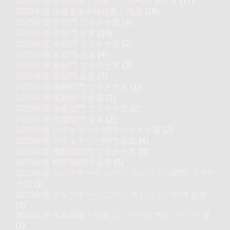
2025年度 本格焼酎・泡盛コンクール 優秀賞
(17)
2025年度 決勝進出本格焼酎・泡盛
(28)
2025年度 芋部門 プラチナ賞
(4)
2025年度 芋部門 金賞
(10)
2025年度 米部門 プラチナ賞
(2)
2025年度 米部門 金賞
(4)
2025年度 麦部門 プラチナ賞
(3)
2025年度 麦部門 金賞
(7)
2025年度 黒糖部門 プラチナ賞
(1)
2025年度 黒糖部門 金賞
(1)
2025年度 泡盛部門 プラチナ賞
(2)
2025年度 泡盛部門 金賞
(2)
2025年度 バラエティー部門 プラチナ賞
(2)
2025年度 バラエティー部門 金賞
(4)
2025年度 樽貯蔵部門 プラチナ賞
(3)
2025年度 樽貯蔵部門 金賞
(5)
2025年度 プレステージ コウジ スピリッツ部門 プラチ
ナ賞
(1)
2025年度 プレステージ コウジ スピリッツ部門 金賞
(3)
2024年度 本格焼酎・泡盛コンクール プレジデント賞
(1)