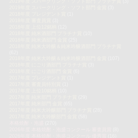
2019年度 スパークリング・ソフト部門 プラチナ賞
(3)
2019年度 スパークリング・ソフト部門 金賞
(3)
2018年度 プレジデント賞
(1)
2018年度 審査員賞
(3)
2018年度 上位12銘柄
(12)
2018年度 純米酒部門 プラチナ賞
(10)
2018年度 純米酒部門 金賞
(25)
2018年度 純米大吟醸＆純米吟醸酒部門 プラチナ賞
(62)
2018年度 純米大吟醸＆純米吟醸酒部門 金賞
(107)
2018年度 にごり酒部門 プラチナ賞
(3)
2018年度 にごり酒部門 金賞
(6)
2017年度 プレジデント賞
(1)
2017年度 審査員特別賞
(1)
2017年度 上位10銘柄
(10)
2017年度 純米部門 プラチナ賞
(29)
2017年度 純米部門 金賞
(65)
2017年度 純米大吟醸部門 プラチナ賞
(28)
2017年度 純米大吟醸部門 金賞
(58)
本格焼酎・泡盛
(270)
2026年度 本格焼酎・泡盛コンクール 審査員賞
(8)
2026年度 本格焼酎・泡盛コンクール 優秀賞
(16)