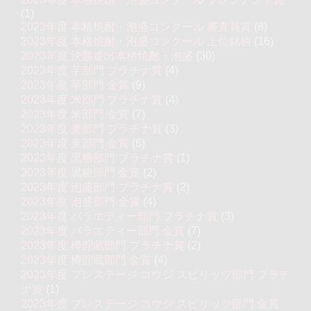
(1)
2023年度 本格焼酎・泡盛コンクール 審査員賞
(8)
2023年度 本格焼酎・泡盛コンクール 上位銘柄
(16)
2023年度 決勝進出本格焼酎・泡盛
(30)
2023年度 芋部門 プラチナ賞
(4)
2023年度 芋部門 金賞
(9)
2023年度 米部門 プラチナ賞
(4)
2023年度 米部門 金賞
(7)
2023年度 麦部門 プラチナ賞
(3)
2023年度 麦部門 金賞
(6)
2023年度 黒糖部門 プラチナ賞
(1)
2023年度 黒糖部門 金賞
(2)
2023年度 泡盛部門 プラチナ賞
(2)
2023年度 泡盛部門 金賞
(4)
2023年度 バラエティー部門 プラチナ賞
(3)
2023年度 バラエティー部門 金賞
(7)
2023年度 樽貯蔵部門 プラチナ賞
(2)
2023年度 樽貯蔵部門 金賞
(4)
2023年度 プレステージ コウジ スピリッツ部門 プラチ
ナ賞
(1)
2023年度 プレステージ コウジ スピリッツ部門 金賞