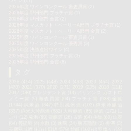
ワイン
(17)
2026年度 ワインコンクール 審査員賞
(2)
2026年度 甲州部門 プラチナ賞
(1)
2026年度 甲州部門 金賞
(2)
2026年度 マスカット・ベーリーA部門 プラチナ賞
(1)
2026年度 マスカット・ベーリーA部門 金賞
(2)
2025年度 ワインコンクール 審査員賞
(1)
2025年度 ワインコンクール 優秀賞
(3)
2025年度 決勝進出ワイン
(4)
2025年度 甲州部門 プラチナ賞
(3)
2025年度 甲州部門 金賞
(8)
タグ
2026
(414)
2025
(448)
2024
(493)
2023
(454)
2022
(430)
2021
(370)
2020
(271)
2019
(235)
2018
(211)
2017
(180)
プレジデント賞
(14)
アリアンス ガストロ
ノミー賞
(5)
審査員賞
(94)
プラチナ賞
(928)
金賞
(1744)
純米酒
(347)
特別純米酒
(103)
純米吟醸酒
(337)
純米大吟醸酒
(682)
大吟醸酒
(65)
原酒
(172)
に
ごり
(12)
発泡
(69)
貴醸酒
(26)
古酒
(64)
生酛
(80)
山廃
(64)
菩提酛
(4)
水酛
(3)
速醸
(34)
酸基醴酛
(2)
樽酒
(3)
長期熟成酒
(11)
山田錦
(579)
雄町
(102)
出羽燦々
(19)