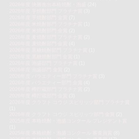
2026年度 決勝進出本格焼酎・泡盛
(24)
2026年度 芋焼酎部門 プラチナ賞
(3)
2026年度 芋焼酎部門 金賞
(7)
2026年度 米焼酎部門 プラチナ賞
(1)
2026年度 米焼酎部門 金賞
(2)
2026年度 麦焼酎部門 プラチナ賞
(2)
2026年度 麦焼酎部門 金賞
(4)
2026年度 黒糖焼酎部門 プラチナ賞
(1)
2026年度 黒糖焼酎部門 金賞
(1)
2026年度 泡盛部門 プラチナ賞
(1)
2026年度 泡盛部門 金賞
(2)
2026年度 バラエティー部門 プラチナ賞
(3)
2026年度 バラエティー部門 金賞
(4)
2026年度 樽貯蔵部門 プラチナ賞
(2)
2026年度 樽貯蔵部門 金賞
(3)
2026年度 クラフト コウジ スピリッツ部門 プラチナ賞
(1)
2026年度 クラフト コウジ スピリッツ部門 金賞
(2)
2025年度 本格焼酎・泡盛コンクール プレジデント賞
(1)
2025年度 本格焼酎・泡盛コンクール 審査員賞
(8)