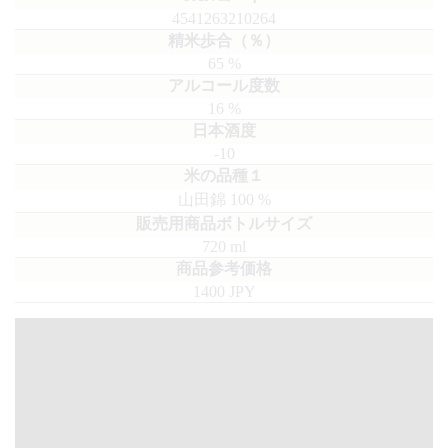
4541263210264
65
%
16
%
-10
山田錦
100
720
ml
1400 JPY