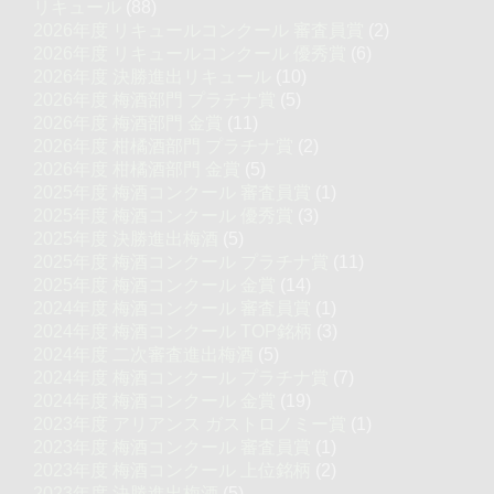
リキュール
(88)
2026年度 リキュールコンクール 審査員賞
(2)
2026年度 リキュールコンクール 優秀賞
(6)
2026年度 決勝進出リキュール
(10)
2026年度 梅酒部門 プラチナ賞
(5)
2026年度 梅酒部門 金賞
(11)
2026年度 柑橘酒部門 プラチナ賞
(2)
2026年度 柑橘酒部門 金賞
(5)
2025年度 梅酒コンクール 審査員賞
(1)
2025年度 梅酒コンクール 優秀賞
(3)
2025年度 決勝進出梅酒
(5)
2025年度 梅酒コンクール プラチナ賞
(11)
2025年度 梅酒コンクール 金賞
(14)
2024年度 梅酒コンクール 審査員賞
(1)
2024年度 梅酒コンクール TOP銘柄
(3)
2024年度 二次審査進出梅酒
(5)
2024年度 梅酒コンクール プラチナ賞
(7)
2024年度 梅酒コンクール 金賞
(19)
2023年度 アリアンス ガストロノミー賞
(1)
2023年度 梅酒コンクール 審査員賞
(1)
2023年度 梅酒コンクール 上位銘柄
(2)
2023年度 決勝進出梅酒
(5)