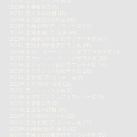
2023年度 プレジデント賞
(1)
2023年度 審査員賞
(5)
2023年度 上位16銘柄
(16)
2023年度 決勝進出日本酒
(34)
2023年度 純米酒部門 プラチナ賞
(42)
2023年度 純米酒部門 金賞
(89)
2023年度 純米大吟醸酒部門 プラチナ賞
(47)
2023年度 純米大吟醸酒部門 金賞
(99)
2023年度 サケ スパークリング部門 プラチナ賞
(7)
2023年度 サケ スパークリング部門 金賞
(13)
2023年度 クラシック酛部門 プラチナ賞
(13)
2023年度 クラシック酛部門 金賞
(26)
2023年度 古酒部門 プラチナ賞
(8)
2023年度 古酒部門 金賞
(15)
2022年度 プレジデント賞
(1)
2022年度 アリアンス ガストロノミー賞
(1)
2022年度 審査員賞
(5)
2022年度 上位16銘柄
(16)
2022年度 決勝進出日本酒
(32)
2022年度 純米酒部門 プラチナ賞
(45)
2022年度 純米酒部門 金賞
(92)
2022年度 純米大吟醸酒部門 プラチナ賞
(50)