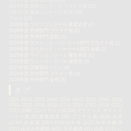
2023年度 梅酒コンクール プラチナ賞
(11)
2023年度 梅酒コンクール 金賞
(23)
ワイン
(17)
2026年度 ワインコンクール 審査員賞
(2)
2026年度 甲州部門 プラチナ賞
(1)
2026年度 甲州部門 金賞
(2)
2026年度 マスカット・ベーリーA部門 プラチナ賞
(1)
2026年度 マスカット・ベーリーA部門 金賞
(2)
2025年度 ワインコンクール 審査員賞
(1)
2025年度 ワインコンクール 優秀賞
(3)
2025年度 決勝進出ワイン
(4)
2025年度 甲州部門 プラチナ賞
(3)
2025年度 甲州部門 金賞
(8)
タグ
2026
(414)
2025
(448)
2024
(493)
2023
(454)
2022
(430)
2021
(370)
2020
(271)
2019
(235)
2018
(211)
2017
(180)
プレジデント賞
(14)
アリアンス ガストロ
ノミー賞
(5)
審査員賞
(94)
プラチナ賞
(928)
金賞
(1744)
純米酒
(347)
特別純米酒
(103)
純米吟醸酒
(337)
純米大吟醸酒
(682)
大吟醸酒
(65)
原酒
(172)
に