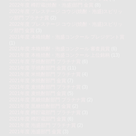
2022年度 樽貯蔵(焼酎・泡盛)部門 金賞
(8)
2022年度 プレステージ コウジ(焼酎・泡盛)スピリッ
ツ部門 プラチナ賞
(2)
2022年度 プレステージ コウジ(焼酎・泡盛)スピリッ
ツ部門 金賞
(3)
2021年度 本格焼酎・泡盛コンクール プレジデント賞
(1)
2021年度 本格焼酎・泡盛コンクール 審査員賞
(6)
2021年度 本格焼酎・泡盛コンクール 上位銘柄
(13)
2021年度 芋焼酎部門 プラチナ賞
(6)
2021年度 芋焼酎部門 金賞
(11)
2021年度 米焼酎部門 プラチナ賞
(4)
2021年度 米焼酎部門 金賞
(7)
2021年度 麦焼酎部門 プラチナ賞
(3)
2021年度 麦焼酎部門 金賞
(5)
2021年度 黒糖焼酎部門 プラチナ賞
(2)
2021年度 黒糖焼酎部門 金賞
(2)
2021年度 樽貯蔵部門 プラチナ賞
(3)
2021年度 樽貯蔵部門 金賞
(6)
2021年度 泡盛部門 プラチナ賞
(2)
2021年度 泡盛部門 金賞
(3)