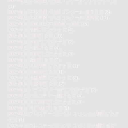
2025年度 本格焼酎・泡盛コンクール プレジデント賞
(1)
2025年度 本格焼酎・泡盛コンクール 審査員賞
(8)
2025年度 本格焼酎・泡盛コンクール 優秀賞
(17)
2025年度 決勝進出本格焼酎・泡盛
(28)
2025年度 芋部門 プラチナ賞
(4)
2025年度 芋部門 金賞
(10)
2025年度 米部門 プラチナ賞
(2)
2025年度 米部門 金賞
(4)
2025年度 麦部門 プラチナ賞
(3)
2025年度 麦部門 金賞
(7)
2025年度 黒糖部門 プラチナ賞
(1)
2025年度 黒糖部門 金賞
(1)
2025年度 泡盛部門 プラチナ賞
(2)
2025年度 泡盛部門 金賞
(2)
2025年度 バラエティー部門 プラチナ賞
(2)
2025年度 バラエティー部門 金賞
(4)
2025年度 樽貯蔵部門 プラチナ賞
(3)
2025年度 樽貯蔵部門 金賞
(5)
2025年度 プレステージ コウジ スピリッツ部門 プラチ
ナ賞
(1)
2025年度 プレステージ コウジ スピリッツ部門 金賞