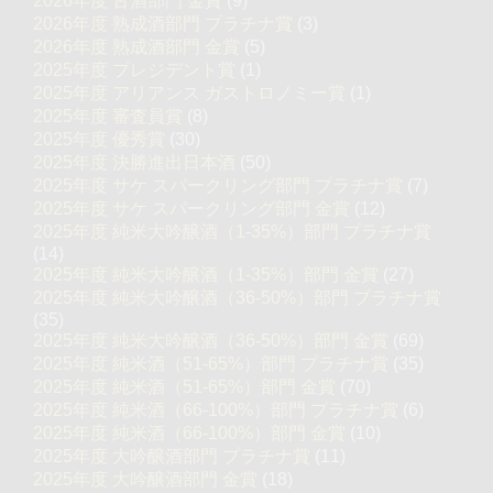
2026年度 古酒部門 金賞
(9)
2026年度 熟成酒部門 プラチナ賞
(3)
2026年度 熟成酒部門 金賞
(5)
2025年度 プレジデント賞
(1)
2025年度 アリアンス ガストロノミー賞
(1)
2025年度 審査員賞
(8)
2025年度 優秀賞
(30)
2025年度 決勝進出日本酒
(50)
2025年度 サケ スパークリング部門 プラチナ賞
(7)
2025年度 サケ スパークリング部門 金賞
(12)
2025年度 純米大吟醸酒（1-35%）部門 プラチナ賞
(14)
2025年度 純米大吟醸酒（1-35%）部門 金賞
(27)
2025年度 純米大吟醸酒（36-50%）部門 プラチナ賞
(35)
2025年度 純米大吟醸酒（36-50%）部門 金賞
(69)
2025年度 純米酒（51-65%）部門 プラチナ賞
(35)
2025年度 純米酒（51-65%）部門 金賞
(70)
2025年度 純米酒（66-100%）部門 プラチナ賞
(6)
2025年度 純米酒（66-100%）部門 金賞
(10)
2025年度 大吟醸酒部門 プラチナ賞
(11)
2025年度 大吟醸酒部門 金賞
(18)