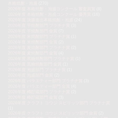
本格焼酎・泡盛
(270)
2026年度 本格焼酎・泡盛コンクール 審査員賞
(8)
2026年度 本格焼酎・泡盛コンクール 優秀賞
(16)
2026年度 決勝進出本格焼酎・泡盛
(24)
2026年度 芋焼酎部門 プラチナ賞
(3)
2026年度 芋焼酎部門 金賞
(7)
2026年度 米焼酎部門 プラチナ賞
(1)
2026年度 米焼酎部門 金賞
(2)
2026年度 麦焼酎部門 プラチナ賞
(2)
2026年度 麦焼酎部門 金賞
(4)
2026年度 黒糖焼酎部門 プラチナ賞
(1)
2026年度 黒糖焼酎部門 金賞
(1)
2026年度 泡盛部門 プラチナ賞
(1)
2026年度 泡盛部門 金賞
(2)
2026年度 バラエティー部門 プラチナ賞
(3)
2026年度 バラエティー部門 金賞
(4)
2026年度 樽貯蔵部門 プラチナ賞
(2)
2026年度 樽貯蔵部門 金賞
(3)
2026年度 クラフト コウジ スピリッツ部門 プラチナ賞
(1)
2026年度 クラフト コウジ スピリッツ部門 金賞
(2)