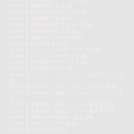
2026年度 米焼酎部門 金賞
(2)
2026年度 麦焼酎部門 プラチナ賞
(2)
2026年度 麦焼酎部門 金賞
(4)
2026年度 黒糖焼酎部門 プラチナ賞
(1)
2026年度 黒糖焼酎部門 金賞
(1)
2026年度 泡盛部門 プラチナ賞
(1)
2026年度 泡盛部門 金賞
(2)
2026年度 バラエティー部門 プラチナ賞
(3)
2026年度 バラエティー部門 金賞
(4)
2026年度 樽貯蔵部門 プラチナ賞
(2)
2026年度 樽貯蔵部門 金賞
(3)
2026年度 クラフト コウジ スピリッツ部門 プラチナ賞
(1)
2026年度 クラフト コウジ スピリッツ部門 金賞
(2)
2025年度 本格焼酎・泡盛コンクール プレジデント賞
(1)
2025年度 本格焼酎・泡盛コンクール 審査員賞
(8)
2025年度 本格焼酎・泡盛コンクール 優秀賞
(17)
2025年度 決勝進出本格焼酎・泡盛
(28)
2025年度 芋部門 プラチナ賞
(4)
2025年度 芋部門 金賞
(10)