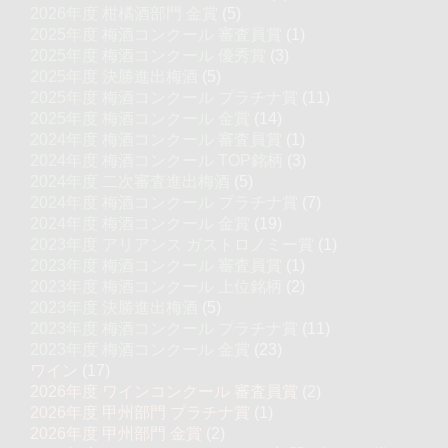
2026年度 柑橘酒部門 金賞
(5)
2025年度 梅酒コンクール 審査員賞
(1)
2025年度 梅酒コンクール 優秀賞
(3)
2025年度 決勝進出梅酒
(5)
2025年度 梅酒コンクール プラチナ賞
(11)
2025年度 梅酒コンクール 金賞
(14)
2024年度 梅酒コンクール 審査員賞
(1)
2024年度 梅酒コンクール TOP銘柄
(3)
2024年度 二次審査進出梅酒
(5)
2024年度 梅酒コンクール プラチナ賞
(7)
2024年度 梅酒コンクール 金賞
(19)
2023年度 アリアンス ガストロノミー賞
(1)
2023年度 梅酒コンクール 審査員賞
(1)
2023年度 梅酒コンクール 上位銘柄
(2)
2023年度 決勝進出梅酒
(5)
2023年度 梅酒コンクール プラチナ賞
(11)
2023年度 梅酒コンクール 金賞
(23)
ワイン
(17)
2026年度 ワインコンクール 審査員賞
(2)
2026年度 甲州部門 プラチナ賞
(1)
2026年度 甲州部門 金賞
(2)