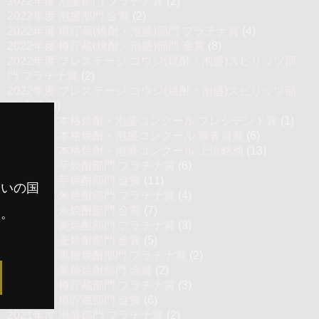
2022年度 泡盛部門 プラチナ賞
(2)
2022年度 泡盛部門 金賞
(2)
2022年度 樽貯蔵(焼酎・泡盛)部門 プラチナ賞
(4)
2022年度 樽貯蔵(焼酎・泡盛)部門 金賞
(8)
2022年度 プレステージ コウジ(焼酎・泡盛)スピリッツ部
門 プラチナ賞
(2)
2022年度 プレステージ コウジ(焼酎・泡盛)スピリッツ部
門 金賞
(3)
2021年度 本格焼酎・泡盛コンクール プレジデント賞
(1)
2021年度 本格焼酎・泡盛コンクール 審査員賞
(6)
2021年度 本格焼酎・泡盛コンクール 上位銘柄
(13)
2021年度 芋焼酎部門 プラチナ賞
(6)
2021年度 芋焼酎部門 金賞
(11)
まいの国
2021年度 米焼酎部門 プラチナ賞
(4)
2021年度 米焼酎部門 金賞
(7)
す。
2021年度 麦焼酎部門 プラチナ賞
(3)
2021年度 麦焼酎部門 金賞
(5)
2021年度 黒糖焼酎部門 プラチナ賞
(2)
2021年度 黒糖焼酎部門 金賞
(2)
2021年度 樽貯蔵部門 プラチナ賞
(3)
2021年度 樽貯蔵部門 金賞
(6)
2021年度 泡盛部門 プラチナ賞
(2)