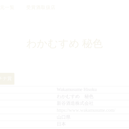
元一覧
受賞酒取扱店
わかむすめ 秘色
ラチナ賞
Wakamusume Hisoku
わかむすめ 秘色
新谷酒造株式会社
https://www.wakamusume.com/
山口県
日本