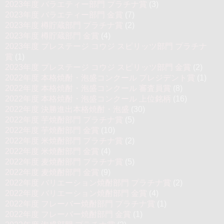
2023年度 バラエティー部門 プラチナ賞
(3)
2023年度 バラエティー部門 金賞
(7)
2023年度 樽貯蔵部門 プラチナ賞
(2)
2023年度 樽貯蔵部門 金賞
(4)
2023年度 プレステージ コウジ スピリッツ部門 プラチナ
賞
(1)
2023年度 プレステージ コウジ スピリッツ部門 金賞
(2)
2022年度 本格焼酎・泡盛コンクール プレジデント賞
(1)
2022年度 本格焼酎・泡盛コンクール 審査員賞
(8)
2022年度 本格焼酎・泡盛コンクール 上位銘柄
(16)
2022年度 決勝進出本格焼酎・泡盛
(30)
2022年度 芋焼酎部門 プラチナ賞
(5)
2022年度 芋焼酎部門 金賞
(10)
2022年度 米焼酎部門 プラチナ賞
(2)
2022年度 米焼酎部門 金賞
(4)
2022年度 麦焼酎部門 プラチナ賞
(5)
2022年度 麦焼酎部門 金賞
(9)
2022年度 バリエーション焼酎部門 プラチナ賞
(2)
2022年度 バリエーション焼酎部門 金賞
(4)
2022年度 フレーバー焼酎部門 プラチナ賞
(1)
2022年度 フレーバー焼酎部門 金賞
(1)