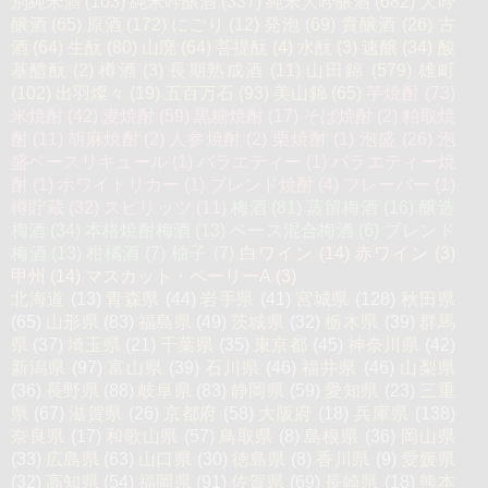
別純米酒
(103)
純米吟醸酒
(337)
純米大吟醸酒
(682)
大吟
醸酒
(65)
原酒
(172)
にごり
(12)
発泡
(69)
貴醸酒
(26)
古
酒
(64)
生酛
(80)
山廃
(64)
菩提酛
(4)
水酛
(3)
速醸
(34)
酸
基醴酛
(2)
樽酒
(3)
長期熟成酒
(11)
山田錦
(579)
雄町
(102)
出羽燦々
(19)
五百万石
(93)
美山錦
(65)
芋焼酎
(73)
米焼酎
(42)
麦焼酎
(59)
黒糖焼酎
(17)
そば焼酎
(2)
粕取焼
酎
(11)
胡麻焼酎
(2)
人参焼酎
(2)
栗焼酎
(1)
泡盛
(26)
泡
盛ベースリキュール
(1)
バラエティー
(1)
バラエティー焼
酎
(1)
ホワイトリカー
(1)
ブレンド焼酎
(4)
フレーバー
(1)
樽貯蔵
(32)
スピリッツ
(11)
梅酒
(81)
蒸留梅酒
(16)
醸造
梅酒
(34)
本格焼酎梅酒
(13)
ベース混合梅酒
(6)
ブレンド
梅酒
(13)
柑橘酒
(7)
柚子
(7)
白ワイン
(14)
赤ワイン
(3)
甲州
(14)
マスカット・ベーリーA
(3)
北海道
(13)
青森県
(44)
岩手県
(41)
宮城県
(128)
秋田県
(65)
山形県
(83)
福島県
(49)
茨城県
(32)
栃木県
(39)
群馬
県
(37)
埼玉県
(21)
千葉県
(35)
東京都
(45)
神奈川県
(42)
新潟県
(97)
富山県
(39)
石川県
(46)
福井県
(46)
山梨県
(36)
長野県
(88)
岐阜県
(83)
静岡県
(59)
愛知県
(23)
三重
県
(67)
滋賀県
(26)
京都府
(58)
大阪府
(18)
兵庫県
(138)
奈良県
(17)
和歌山県
(57)
鳥取県
(8)
島根県
(36)
岡山県
(33)
広島県
(63)
山口県
(30)
徳島県
(8)
香川県
(9)
愛媛県
(32)
高知県
(54)
福岡県
(91)
佐賀県
(69)
長崎県
(18)
熊本