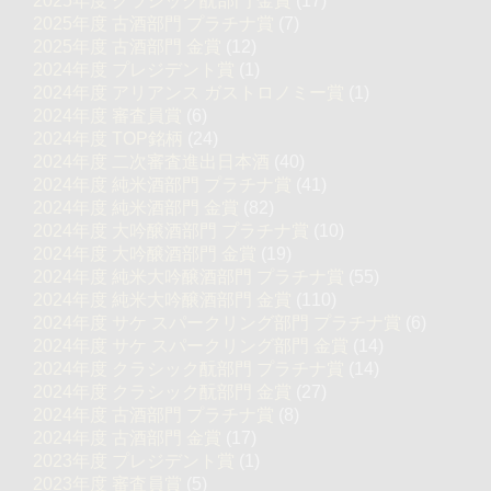
2025年度 クラシック酛部門 金賞
(17)
2025年度 古酒部門 プラチナ賞
(7)
2025年度 古酒部門 金賞
(12)
2024年度 プレジデント賞
(1)
2024年度 アリアンス ガストロノミー賞
(1)
2024年度 審査員賞
(6)
2024年度 TOP銘柄
(24)
2024年度 二次審査進出日本酒
(40)
2024年度 純米酒部門 プラチナ賞
(41)
2024年度 純米酒部門 金賞
(82)
2024年度 大吟醸酒部門 プラチナ賞
(10)
2024年度 大吟醸酒部門 金賞
(19)
2024年度 純米大吟醸酒部門 プラチナ賞
(55)
2024年度 純米大吟醸酒部門 金賞
(110)
2024年度 サケ スパークリング部門 プラチナ賞
(6)
2024年度 サケ スパークリング部門 金賞
(14)
2024年度 クラシック酛部門 プラチナ賞
(14)
2024年度 クラシック酛部門 金賞
(27)
2024年度 古酒部門 プラチナ賞
(8)
2024年度 古酒部門 金賞
(17)
2023年度 プレジデント賞
(1)
2023年度 審査員賞
(5)