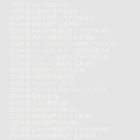
2023年度 上位16銘柄
(16)
2023年度 決勝進出日本酒
(34)
2023年度 純米酒部門 プラチナ賞
(42)
2023年度 純米酒部門 金賞
(89)
2023年度 純米大吟醸酒部門 プラチナ賞
(47)
2023年度 純米大吟醸酒部門 金賞
(99)
2023年度 サケ スパークリング部門 プラチナ賞
(7)
2023年度 サケ スパークリング部門 金賞
(13)
2023年度 クラシック酛部門 プラチナ賞
(13)
2023年度 クラシック酛部門 金賞
(26)
2023年度 古酒部門 プラチナ賞
(8)
2023年度 古酒部門 金賞
(15)
2022年度 プレジデント賞
(1)
2022年度 アリアンス ガストロノミー賞
(1)
2022年度 審査員賞
(5)
2022年度 上位16銘柄
(16)
2022年度 決勝進出日本酒
(32)
2022年度 純米酒部門 プラチナ賞
(45)
2022年度 純米酒部門 金賞
(92)
2022年度 純米大吟醸酒部門 プラチナ賞
(50)
2022年度 純米大吟醸酒部門 金賞
(102)