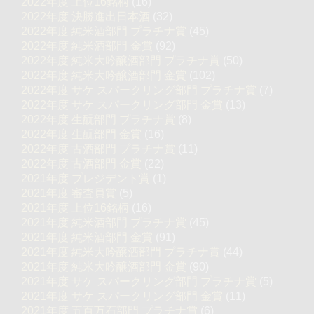
2022年度 上位16銘柄
(16)
2022年度 決勝進出日本酒
(32)
2022年度 純米酒部門 プラチナ賞
(45)
2022年度 純米酒部門 金賞
(92)
2022年度 純米大吟醸酒部門 プラチナ賞
(50)
2022年度 純米大吟醸酒部門 金賞
(102)
2022年度 サケ スパークリング部門 プラチナ賞
(7)
2022年度 サケ スパークリング部門 金賞
(13)
2022年度 生酛部門 プラチナ賞
(8)
2022年度 生酛部門 金賞
(16)
2022年度 古酒部門 プラチナ賞
(11)
2022年度 古酒部門 金賞
(22)
2021年度 プレジデント賞
(1)
2021年度 審査員賞
(5)
2021年度 上位16銘柄
(16)
2021年度 純米酒部門 プラチナ賞
(45)
2021年度 純米酒部門 金賞
(91)
2021年度 純米大吟醸酒部門 プラチナ賞
(44)
2021年度 純米大吟醸酒部門 金賞
(90)
2021年度 サケ スパークリング部門 プラチナ賞
(5)
2021年度 サケ スパークリング部門 金賞
(11)
2021年度 五百万石部門 プラチナ賞
(6)