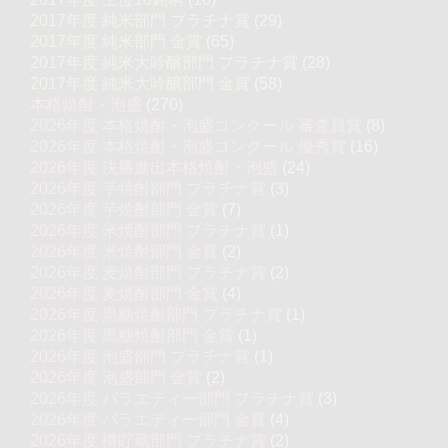
2017年度 純米部門 プラチナ賞
(29)
2017年度 純米部門 金賞
(65)
2017年度 純米大吟醸部門 プラチナ賞
(28)
2017年度 純米大吟醸部門 金賞
(58)
本格焼酎・泡盛
(270)
2026年度 本格焼酎・泡盛コンクール 審査員賞
(8)
2026年度 本格焼酎・泡盛コンクール 優秀賞
(16)
2026年度 決勝進出本格焼酎・泡盛
(24)
2026年度 芋焼酎部門 プラチナ賞
(3)
2026年度 芋焼酎部門 金賞
(7)
2026年度 米焼酎部門 プラチナ賞
(1)
2026年度 米焼酎部門 金賞
(2)
2026年度 麦焼酎部門 プラチナ賞
(2)
2026年度 麦焼酎部門 金賞
(4)
2026年度 黒糖焼酎部門 プラチナ賞
(1)
2026年度 黒糖焼酎部門 金賞
(1)
2026年度 泡盛部門 プラチナ賞
(1)
2026年度 泡盛部門 金賞
(2)
2026年度 バラエティー部門 プラチナ賞
(3)
2026年度 バラエティー部門 金賞
(4)
2026年度 樽貯蔵部門 プラチナ賞
(2)