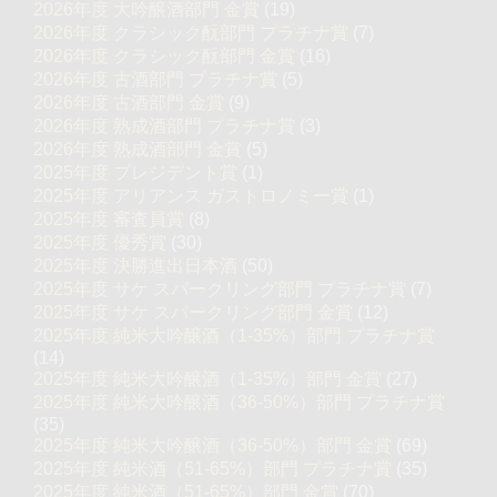
2026年度 大吟醸酒部門 金賞
(19)
2026年度 クラシック酛部門 プラチナ賞
(7)
2026年度 クラシック酛部門 金賞
(16)
2026年度 古酒部門 プラチナ賞
(5)
2026年度 古酒部門 金賞
(9)
2026年度 熟成酒部門 プラチナ賞
(3)
2026年度 熟成酒部門 金賞
(5)
2025年度 プレジデント賞
(1)
2025年度 アリアンス ガストロノミー賞
(1)
2025年度 審査員賞
(8)
2025年度 優秀賞
(30)
2025年度 決勝進出日本酒
(50)
2025年度 サケ スパークリング部門 プラチナ賞
(7)
2025年度 サケ スパークリング部門 金賞
(12)
2025年度 純米大吟醸酒（1-35%）部門 プラチナ賞
(14)
2025年度 純米大吟醸酒（1-35%）部門 金賞
(27)
2025年度 純米大吟醸酒（36-50%）部門 プラチナ賞
(35)
2025年度 純米大吟醸酒（36-50%）部門 金賞
(69)
2025年度 純米酒（51-65%）部門 プラチナ賞
(35)
2025年度 純米酒（51-65%）部門 金賞
(70)