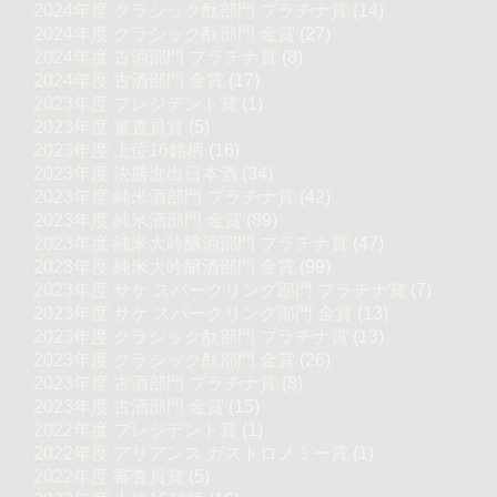
2024年度 クラシック酛部門 プラチナ賞
(14)
2024年度 クラシック酛部門 金賞
(27)
2024年度 古酒部門 プラチナ賞
(8)
2024年度 古酒部門 金賞
(17)
2023年度 プレジデント賞
(1)
2023年度 審査員賞
(5)
2023年度 上位16銘柄
(16)
2023年度 決勝進出日本酒
(34)
2023年度 純米酒部門 プラチナ賞
(42)
2023年度 純米酒部門 金賞
(89)
2023年度 純米大吟醸酒部門 プラチナ賞
(47)
2023年度 純米大吟醸酒部門 金賞
(99)
2023年度 サケ スパークリング部門 プラチナ賞
(7)
2023年度 サケ スパークリング部門 金賞
(13)
2023年度 クラシック酛部門 プラチナ賞
(13)
2023年度 クラシック酛部門 金賞
(26)
2023年度 古酒部門 プラチナ賞
(8)
2023年度 古酒部門 金賞
(15)
2022年度 プレジデント賞
(1)
2022年度 アリアンス ガストロノミー賞
(1)
2022年度 審査員賞
(5)