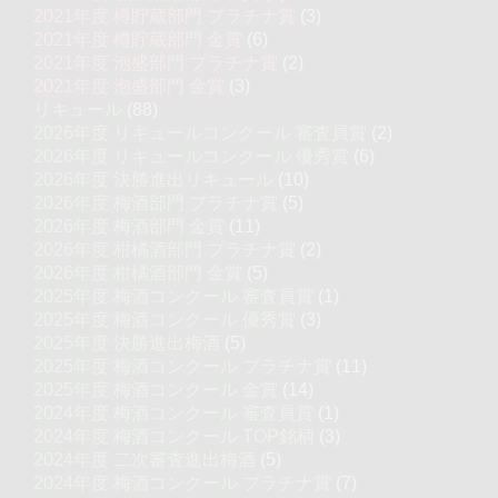
2021年度 樽貯蔵部門 プラチナ賞
(3)
2021年度 樽貯蔵部門 金賞
(6)
2021年度 泡盛部門 プラチナ賞
(2)
2021年度 泡盛部門 金賞
(3)
リキュール
(88)
2026年度 リキュールコンクール 審査員賞
(2)
2026年度 リキュールコンクール 優秀賞
(6)
2026年度 決勝進出リキュール
(10)
2026年度 梅酒部門 プラチナ賞
(5)
2026年度 梅酒部門 金賞
(11)
2026年度 柑橘酒部門 プラチナ賞
(2)
2026年度 柑橘酒部門 金賞
(5)
2025年度 梅酒コンクール 審査員賞
(1)
2025年度 梅酒コンクール 優秀賞
(3)
2025年度 決勝進出梅酒
(5)
2025年度 梅酒コンクール プラチナ賞
(11)
2025年度 梅酒コンクール 金賞
(14)
2024年度 梅酒コンクール 審査員賞
(1)
2024年度 梅酒コンクール TOP銘柄
(3)
2024年度 二次審査進出梅酒
(5)
2024年度 梅酒コンクール プラチナ賞
(7)