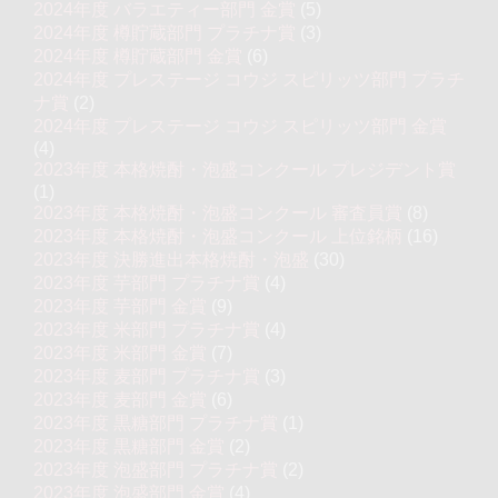
2024年度 バラエティー部門 金賞
(5)
2024年度 樽貯蔵部門 プラチナ賞
(3)
2024年度 樽貯蔵部門 金賞
(6)
2024年度 プレステージ コウジ スピリッツ部門 プラチ
ナ賞
(2)
2024年度 プレステージ コウジ スピリッツ部門 金賞
(4)
2023年度 本格焼酎・泡盛コンクール プレジデント賞
(1)
2023年度 本格焼酎・泡盛コンクール 審査員賞
(8)
2023年度 本格焼酎・泡盛コンクール 上位銘柄
(16)
2023年度 決勝進出本格焼酎・泡盛
(30)
2023年度 芋部門 プラチナ賞
(4)
2023年度 芋部門 金賞
(9)
2023年度 米部門 プラチナ賞
(4)
2023年度 米部門 金賞
(7)
2023年度 麦部門 プラチナ賞
(3)
2023年度 麦部門 金賞
(6)
2023年度 黒糖部門 プラチナ賞
(1)
2023年度 黒糖部門 金賞
(2)
2023年度 泡盛部門 プラチナ賞
(2)
2023年度 泡盛部門 金賞
(4)