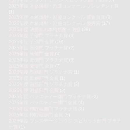
2025年度 本格焼酎・泡盛コンクール プレジデント賞
(1)
2025年度 本格焼酎・泡盛コンクール 審査員賞
(8)
2025年度 本格焼酎・泡盛コンクール 優秀賞
(17)
2025年度 決勝進出本格焼酎・泡盛
(28)
2025年度 芋部門 プラチナ賞
(4)
2025年度 芋部門 金賞
(10)
2025年度 米部門 プラチナ賞
(2)
2025年度 米部門 金賞
(4)
2025年度 麦部門 プラチナ賞
(3)
2025年度 麦部門 金賞
(7)
2025年度 黒糖部門 プラチナ賞
(1)
2025年度 黒糖部門 金賞
(1)
2025年度 泡盛部門 プラチナ賞
(2)
2025年度 泡盛部門 金賞
(2)
2025年度 バラエティー部門 プラチナ賞
(2)
2025年度 バラエティー部門 金賞
(4)
2025年度 樽貯蔵部門 プラチナ賞
(3)
2025年度 樽貯蔵部門 金賞
(5)
2025年度 プレステージ コウジ スピリッツ部門 プラチ
ナ賞
(1)