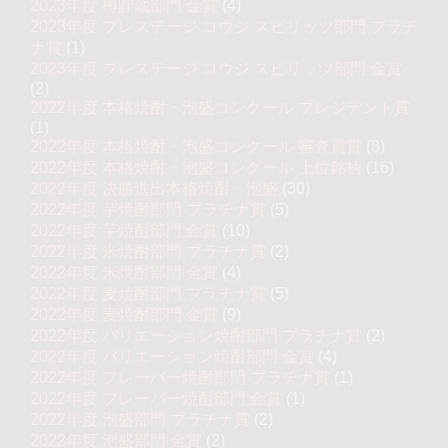
2023年度 樽貯蔵部門 金賞
(4)
2023年度 プレステージ コウジ スピリッツ部門 プラチ
ナ賞
(1)
2023年度 プレステージ コウジ スピリッツ部門 金賞
(2)
2022年度 本格焼酎・泡盛コンクール プレジデント賞
(1)
2022年度 本格焼酎・泡盛コンクール 審査員賞
(8)
2022年度 本格焼酎・泡盛コンクール 上位銘柄
(16)
2022年度 決勝進出本格焼酎・泡盛
(30)
2022年度 芋焼酎部門 プラチナ賞
(5)
2022年度 芋焼酎部門 金賞
(10)
2022年度 米焼酎部門 プラチナ賞
(2)
2022年度 米焼酎部門 金賞
(4)
2022年度 麦焼酎部門 プラチナ賞
(5)
2022年度 麦焼酎部門 金賞
(9)
2022年度 バリエーション焼酎部門 プラチナ賞
(2)
2022年度 バリエーション焼酎部門 金賞
(4)
2022年度 フレーバー焼酎部門 プラチナ賞
(1)
2022年度 フレーバー焼酎部門 金賞
(1)
2022年度 泡盛部門 プラチナ賞
(2)
2022年度 泡盛部門 金賞
(2)