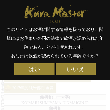
Kura Master Paris
受賞酒検索
受賞蔵元一覧
受賞酒取扱店
Fr
日
このサイトはお酒に関する情報を扱っており、閲
an
本
古伊万里 すみやま 純米吟醸
覧にはお住まいの国の法律で飲酒が認められた年
齢であることが推奨されます。
çai
語
あなたは飲酒が認められている年齢ですか？
2026年度 純米酒（51-65%）部門 金賞
はい
いいえ
s
2018年度 純米大吟醸＆純米吟醸酒部門 金賞
未
成
年
2017年度 純米部門 金賞
者
の
飲
酒
は
KOIMARI SUMIYAMA JUNMAIGINJO
法
律