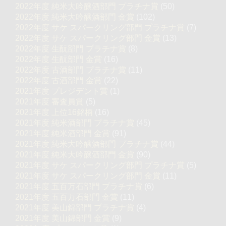
2022年度 純米大吟醸酒部門 プラチナ賞
(50)
2022年度 純米大吟醸酒部門 金賞
(102)
2022年度 サケ スパークリング部門 プラチナ賞
(7)
2022年度 サケ スパークリング部門 金賞
(13)
2022年度 生酛部門 プラチナ賞
(8)
2022年度 生酛部門 金賞
(16)
2022年度 古酒部門 プラチナ賞
(11)
2022年度 古酒部門 金賞
(22)
2021年度 プレジデント賞
(1)
2021年度 審査員賞
(5)
2021年度 上位16銘柄
(16)
2021年度 純米酒部門 プラチナ賞
(45)
2021年度 純米酒部門 金賞
(91)
2021年度 純米大吟醸酒部門 プラチナ賞
(44)
2021年度 純米大吟醸酒部門 金賞
(90)
2021年度 サケ スパークリング部門 プラチナ賞
(5)
2021年度 サケ スパークリング部門 金賞
(11)
2021年度 五百万石部門 プラチナ賞
(6)
2021年度 五百万石部門 金賞
(11)
2021年度 美山錦部門 プラチナ賞
(4)
2021年度 美山錦部門 金賞
(9)