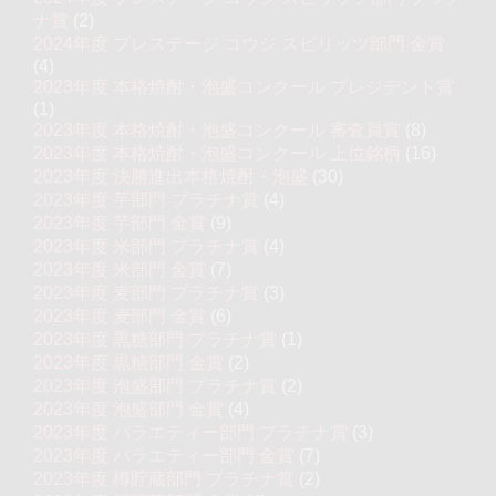
ナ賞
(2)
2024年度 プレステージ コウジ スピリッツ部門 金賞
(4)
2023年度 本格焼酎・泡盛コンクール プレジデント賞
(1)
2023年度 本格焼酎・泡盛コンクール 審査員賞
(8)
2023年度 本格焼酎・泡盛コンクール 上位銘柄
(16)
2023年度 決勝進出本格焼酎・泡盛
(30)
2023年度 芋部門 プラチナ賞
(4)
2023年度 芋部門 金賞
(9)
2023年度 米部門 プラチナ賞
(4)
2023年度 米部門 金賞
(7)
2023年度 麦部門 プラチナ賞
(3)
2023年度 麦部門 金賞
(6)
2023年度 黒糖部門 プラチナ賞
(1)
2023年度 黒糖部門 金賞
(2)
2023年度 泡盛部門 プラチナ賞
(2)
2023年度 泡盛部門 金賞
(4)
2023年度 バラエティー部門 プラチナ賞
(3)
2023年度 バラエティー部門 金賞
(7)
2023年度 樽貯蔵部門 プラチナ賞
(2)