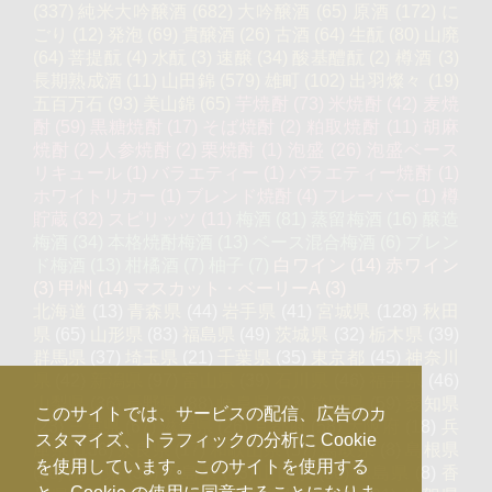
(337)
純米大吟醸酒
(682)
大吟醸酒
(65)
原酒
(172)
に
ごり
(12)
発泡
(69)
貴醸酒
(26)
古酒
(64)
生酛
(80)
山廃
(64)
菩提酛
(4)
水酛
(3)
速醸
(34)
酸基醴酛
(2)
樽酒
(3)
長期熟成酒
(11)
山田錦
(579)
雄町
(102)
出羽燦々
(19)
五百万石
(93)
美山錦
(65)
芋焼酎
(73)
米焼酎
(42)
麦焼
酎
(59)
黒糖焼酎
(17)
そば焼酎
(2)
粕取焼酎
(11)
胡麻
焼酎
(2)
人参焼酎
(2)
栗焼酎
(1)
泡盛
(26)
泡盛ベース
リキュール
(1)
バラエティー
(1)
バラエティー焼酎
(1)
ホワイトリカー
(1)
ブレンド焼酎
(4)
フレーバー
(1)
樽
貯蔵
(32)
スピリッツ
(11)
梅酒
(81)
蒸留梅酒
(16)
醸造
梅酒
(34)
本格焼酎梅酒
(13)
ベース混合梅酒
(6)
ブレン
ド梅酒
(13)
柑橘酒
(7)
柚子
(7)
白ワイン
(14)
赤ワイン
(3)
甲州
(14)
マスカット・ベーリーA
(3)
北海道
(13)
青森県
(44)
岩手県
(41)
宮城県
(128)
秋田
県
(65)
山形県
(83)
福島県
(49)
茨城県
(32)
栃木県
(39)
群馬県
(37)
埼玉県
(21)
千葉県
(35)
東京都
(45)
神奈川
県
(42)
新潟県
(97)
富山県
(39)
石川県
(46)
福井県
(46)
山梨県
(36)
長野県
(88)
岐阜県
(83)
静岡県
(59)
愛知県
このサイトでは、サービスの配信、広告のカ
(23)
三重県
(67)
滋賀県
(26)
京都府
(58)
大阪府
(18)
兵
スタマイズ、トラフィックの分析に Cookie
庫県
(138)
奈良県
(17)
和歌山県
(57)
鳥取県
(8)
島根県
を使用しています。このサイトを使用する
(36)
岡山県
(33)
広島県
(63)
山口県
(30)
徳島県
(8)
香