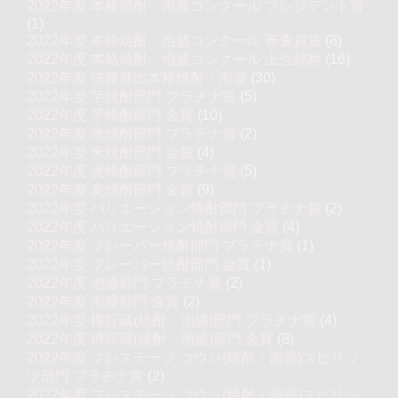
2022年度 本格焼酎・泡盛コンクール プレジデント賞
(1)
2022年度 本格焼酎・泡盛コンクール 審査員賞
(8)
2022年度 本格焼酎・泡盛コンクール 上位銘柄
(16)
2022年度 決勝進出本格焼酎・泡盛
(30)
2022年度 芋焼酎部門 プラチナ賞
(5)
2022年度 芋焼酎部門 金賞
(10)
2022年度 米焼酎部門 プラチナ賞
(2)
2022年度 米焼酎部門 金賞
(4)
2022年度 麦焼酎部門 プラチナ賞
(5)
2022年度 麦焼酎部門 金賞
(9)
2022年度 バリエーション焼酎部門 プラチナ賞
(2)
2022年度 バリエーション焼酎部門 金賞
(4)
2022年度 フレーバー焼酎部門 プラチナ賞
(1)
2022年度 フレーバー焼酎部門 金賞
(1)
2022年度 泡盛部門 プラチナ賞
(2)
2022年度 泡盛部門 金賞
(2)
2022年度 樽貯蔵(焼酎・泡盛)部門 プラチナ賞
(4)
2022年度 樽貯蔵(焼酎・泡盛)部門 金賞
(8)
2022年度 プレステージ コウジ(焼酎・泡盛)スピリッ
ツ部門 プラチナ賞
(2)
2022年度 プレステージ コウジ(焼酎・泡盛)スピリッ