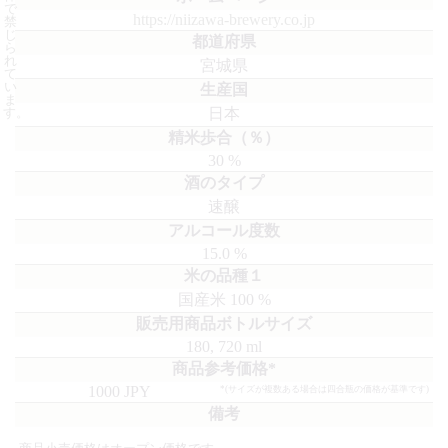
で
https://niizawa-brewery.co.jp
禁
じ
ら
れ
宮城県
て
い
ま
す。
日本
30
%
速醸
15.0
%
国産米
100
180, 720
ml
1000 JPY