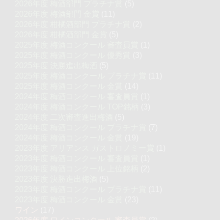
2026年度 梅酒部門 プラチナ賞
(5)
2026年度 梅酒部門 金賞
(11)
2026年度 柑橘酒部門 プラチナ賞
(2)
2026年度 柑橘酒部門 金賞
(5)
2025年度 梅酒コンクール 審査員賞
(1)
2025年度 梅酒コンクール 優秀賞
(3)
2025年度 決勝進出梅酒
(5)
2025年度 梅酒コンクール プラチナ賞
(11)
2025年度 梅酒コンクール 金賞
(14)
2024年度 梅酒コンクール 審査員賞
(1)
2024年度 梅酒コンクール TOP銘柄
(3)
2024年度 二次審査進出梅酒
(5)
2024年度 梅酒コンクール プラチナ賞
(7)
2024年度 梅酒コンクール 金賞
(19)
2023年度 アリアンス ガストロノミー賞
(1)
2023年度 梅酒コンクール 審査員賞
(1)
2023年度 梅酒コンクール 上位銘柄
(2)
2023年度 決勝進出梅酒
(5)
2023年度 梅酒コンクール プラチナ賞
(11)
2023年度 梅酒コンクール 金賞
(23)
ワイン
(17)