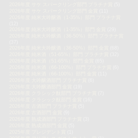
2026年度 サケ スパークリング部門 プラチナ賞
(5)
2026年度 サケ スパークリング部門 金賞
(11)
2026年度 純米大吟醸酒（1-35%）部門 プラチナ賞
(12)
2026年度 純米大吟醸酒（1-35%）部門 金賞
(29)
2026年度 純米大吟醸酒（36-50%）部門 プラチナ賞
(37)
2026年度 純米大吟醸酒（36-50%）部門 金賞
(68)
2026年度 純米酒（51-65%）部門 プラチナ賞
(32)
2026年度 純米酒（51-65%）部門 金賞
(65)
2026年度 純米酒（66-100%）部門 プラチナ賞
(6)
2026年度 純米酒（66-100%）部門 金賞
(11)
2026年度 大吟醸酒部門 プラチナ賞
(6)
2026年度 大吟醸酒部門 金賞
(19)
2026年度 クラシック酛部門 プラチナ賞
(7)
2026年度 クラシック酛部門 金賞
(16)
2026年度 古酒部門 プラチナ賞
(5)
2026年度 古酒部門 金賞
(9)
2026年度 熟成酒部門 プラチナ賞
(3)
2026年度 熟成酒部門 金賞
(5)
2025年度 プレジデント賞
(1)