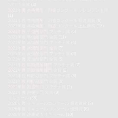
ツ部門 金賞
(3)
2021年度 本格焼酎・泡盛コンクール プレジデント賞
(1)
2021年度 本格焼酎・泡盛コンクール 審査員賞
(6)
2021年度 本格焼酎・泡盛コンクール 上位銘柄
(13)
2021年度 芋焼酎部門 プラチナ賞
(6)
2021年度 芋焼酎部門 金賞
(11)
2021年度 米焼酎部門 プラチナ賞
(4)
2021年度 米焼酎部門 金賞
(7)
2021年度 麦焼酎部門 プラチナ賞
(3)
2021年度 麦焼酎部門 金賞
(5)
2021年度 黒糖焼酎部門 プラチナ賞
(2)
2021年度 黒糖焼酎部門 金賞
(2)
2021年度 樽貯蔵部門 プラチナ賞
(3)
2021年度 樽貯蔵部門 金賞
(6)
2021年度 泡盛部門 プラチナ賞
(2)
2021年度 泡盛部門 金賞
(3)
リキュール
(88)
2026年度 リキュールコンクール 審査員賞
(2)
2026年度 リキュールコンクール 優秀賞
(6)
2026年度 決勝進出リキュール
(10)