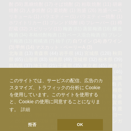
酎
(59)
黒糖焼酎
(17)
そば焼酎
(2)
粕取焼酎
(11)
胡麻
焼酎
(2)
人参焼酎
(2)
栗焼酎
(1)
泡盛
(26)
泡盛ベース
リキュール
(1)
バラエティー
(1)
バラエティー焼酎
(1)
ホワイトリカー
(1)
ブレンド焼酎
(4)
フレーバー
(1)
樽
貯蔵
(32)
スピリッツ
(11)
梅酒
(81)
蒸留梅酒
(16)
醸造
梅酒
(34)
本格焼酎梅酒
(13)
ベース混合梅酒
(6)
ブレン
ド梅酒
(13)
柑橘酒
(7)
柚子
(7)
白ワイン
(14)
赤ワイン
(3)
甲州
(14)
マスカット・ベーリーA
(3)
北海道
(13)
青森県
(44)
岩手県
(41)
宮城県
(128)
秋田
県
(65)
山形県
(83)
福島県
(49)
茨城県
(32)
栃木県
(39)
群馬県
(37)
埼玉県
(21)
千葉県
(35)
東京都
(45)
神奈川
県
(42)
新潟県
(97)
富山県
(39)
石川県
(46)
福井県
(46)
山梨県
(36)
長野県
(88)
岐阜県
(83)
静岡県
(59)
愛知県
このサイトでは、サービスの配信、広告のカ
(23)
三重県
(67)
滋賀県
(26)
京都府
(58)
大阪府
(18)
兵
スタマイズ、トラフィックの分析に Cookie
庫県
(138)
奈良県
(17)
和歌山県
(57)
鳥取県
(8)
島根県
を使用しています。このサイトを使用する
(36)
岡山県
(33)
広島県
(63)
山口県
(30)
徳島県
(8)
香
と、Cookie の使用に同意することになりま
川県
(9)
愛媛県
(32)
高知県
(54)
福岡県
(91)
佐賀県
(69)
長崎県
(18)
熊本県
(57)
大分県
(42)
宮崎県
(29)
鹿
す。
詳細
児島県
(78)
沖縄県
(28)
カリフォルニア
(7)
ニューヨー
ク
(5)
広西
(1)
江蘇省
(2)
フランス
(3)
台湾
(5)
シンガ
拒否
OK
ポール
(1)
ベトナム
(1)
カンボジア
(4)