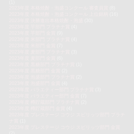
(1)
2023年度 本格焼酎・泡盛コンクール 審査員賞
(8)
2023年度 本格焼酎・泡盛コンクール 上位銘柄
(16)
2023年度 決勝進出本格焼酎・泡盛
(30)
2023年度 芋部門 プラチナ賞
(4)
2023年度 芋部門 金賞
(9)
2023年度 米部門 プラチナ賞
(4)
2023年度 米部門 金賞
(7)
2023年度 麦部門 プラチナ賞
(3)
2023年度 麦部門 金賞
(6)
2023年度 黒糖部門 プラチナ賞
(1)
2023年度 黒糖部門 金賞
(2)
2023年度 泡盛部門 プラチナ賞
(2)
2023年度 泡盛部門 金賞
(4)
2023年度 バラエティー部門 プラチナ賞
(3)
2023年度 バラエティー部門 金賞
(7)
2023年度 樽貯蔵部門 プラチナ賞
(2)
2023年度 樽貯蔵部門 金賞
(4)
2023年度 プレステージ コウジ スピリッツ部門 プラチ
ナ賞
(1)
2023年度 プレステージ コウジ スピリッツ部門 金賞
(2)