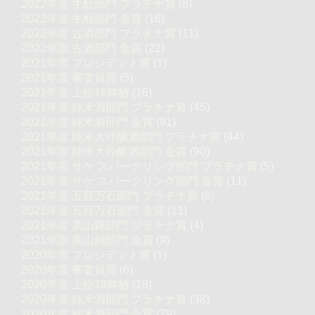
2022年度 生酛部門 プラチナ賞
(8)
2022年度 生酛部門 金賞
(16)
2022年度 古酒部門 プラチナ賞
(11)
2022年度 古酒部門 金賞
(22)
2021年度 プレジデント賞
(1)
2021年度 審査員賞
(5)
2021年度 上位16銘柄
(16)
2021年度 純米酒部門 プラチナ賞
(45)
2021年度 純米酒部門 金賞
(91)
2021年度 純米大吟醸酒部門 プラチナ賞
(44)
2021年度 純米大吟醸酒部門 金賞
(90)
2021年度 サケ スパークリング部門 プラチナ賞
(5)
2021年度 サケ スパークリング部門 金賞
(11)
2021年度 五百万石部門 プラチナ賞
(6)
2021年度 五百万石部門 金賞
(11)
2021年度 美山錦部門 プラチナ賞
(4)
2021年度 美山錦部門 金賞
(9)
2020年度 プレジデント賞
(1)
2020年度 審査員賞
(6)
2020年度 上位18銘柄
(18)
2020年度 純米酒部門 プラチナ賞
(38)
2020年度 純米酒部門 金賞
(79)