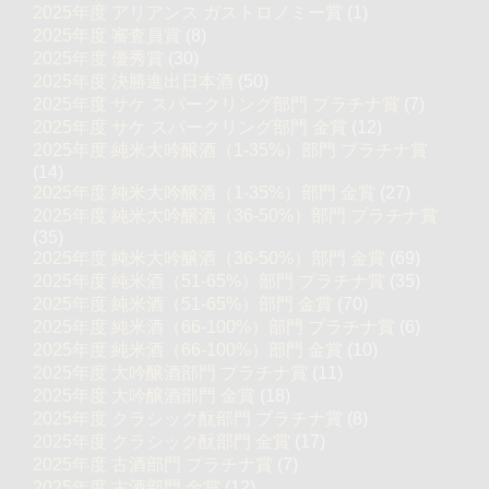
2025年度 アリアンス ガストロノミー賞
(1)
2025年度 審査員賞
(8)
2025年度 優秀賞
(30)
2025年度 決勝進出日本酒
(50)
2025年度 サケ スパークリング部門 プラチナ賞
(7)
2025年度 サケ スパークリング部門 金賞
(12)
2025年度 純米大吟醸酒（1-35%）部門 プラチナ賞
(14)
2025年度 純米大吟醸酒（1-35%）部門 金賞
(27)
2025年度 純米大吟醸酒（36-50%）部門 プラチナ賞
(35)
2025年度 純米大吟醸酒（36-50%）部門 金賞
(69)
2025年度 純米酒（51-65%）部門 プラチナ賞
(35)
2025年度 純米酒（51-65%）部門 金賞
(70)
2025年度 純米酒（66-100%）部門 プラチナ賞
(6)
2025年度 純米酒（66-100%）部門 金賞
(10)
2025年度 大吟醸酒部門 プラチナ賞
(11)
2025年度 大吟醸酒部門 金賞
(18)
2025年度 クラシック酛部門 プラチナ賞
(8)
2025年度 クラシック酛部門 金賞
(17)
2025年度 古酒部門 プラチナ賞
(7)
2025年度 古酒部門 金賞
(12)