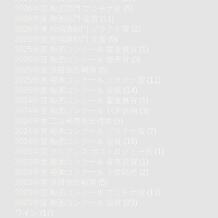
2026年度 梅酒部門 プラチナ賞
(5)
2026年度 梅酒部門 金賞
(11)
2026年度 柑橘酒部門 プラチナ賞
(2)
2026年度 柑橘酒部門 金賞
(5)
2025年度 梅酒コンクール 審査員賞
(1)
2025年度 梅酒コンクール 優秀賞
(3)
2025年度 決勝進出梅酒
(5)
2025年度 梅酒コンクール プラチナ賞
(11)
2025年度 梅酒コンクール 金賞
(14)
2024年度 梅酒コンクール 審査員賞
(1)
2024年度 梅酒コンクール TOP銘柄
(3)
2024年度 二次審査進出梅酒
(5)
2024年度 梅酒コンクール プラチナ賞
(7)
2024年度 梅酒コンクール 金賞
(19)
2023年度 アリアンス ガストロノミー賞
(1)
2023年度 梅酒コンクール 審査員賞
(1)
2023年度 梅酒コンクール 上位銘柄
(2)
2023年度 決勝進出梅酒
(5)
2023年度 梅酒コンクール プラチナ賞
(11)
2023年度 梅酒コンクール 金賞
(23)
ワイン
(17)