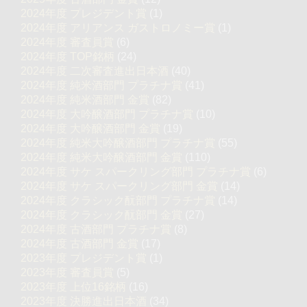
2024年度 プレジデント賞
(1)
2024年度 アリアンス ガストロノミー賞
(1)
2024年度 審査員賞
(6)
2024年度 TOP銘柄
(24)
2024年度 二次審査進出日本酒
(40)
2024年度 純米酒部門 プラチナ賞
(41)
2024年度 純米酒部門 金賞
(82)
2024年度 大吟醸酒部門 プラチナ賞
(10)
2024年度 大吟醸酒部門 金賞
(19)
2024年度 純米大吟醸酒部門 プラチナ賞
(55)
2024年度 純米大吟醸酒部門 金賞
(110)
2024年度 サケ スパークリング部門 プラチナ賞
(6)
2024年度 サケ スパークリング部門 金賞
(14)
2024年度 クラシック酛部門 プラチナ賞
(14)
2024年度 クラシック酛部門 金賞
(27)
2024年度 古酒部門 プラチナ賞
(8)
2024年度 古酒部門 金賞
(17)
2023年度 プレジデント賞
(1)
2023年度 審査員賞
(5)
2023年度 上位16銘柄
(16)
2023年度 決勝進出日本酒
(34)