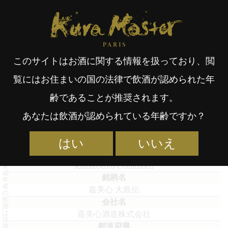
Kura Master Paris
受賞酒検索
受賞蔵元一覧
受賞酒取扱店
Fr
日
このサイトはお酒に関する情報を扱っており、閲
an
本
嘉美心 大島伝
覧にはお住まいの国の法律で飲酒が認められた年
齢であることが推奨されます。
çai
語
あなたは飲酒が認められている年齢ですか？
2017年度 純米大吟醸部門 金賞
はい
いいえ
s
Kamikokoro Oshimaden
未
成
年
者
嘉美心 大島伝
の
飲
酒
は
嘉美心酒造株式会社
法
律