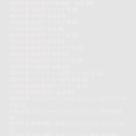
2025年度 決勝進出本格焼酎・泡盛
(28)
2025年度 芋部門 プラチナ賞
(4)
2025年度 芋部門 金賞
(10)
2025年度 米部門 プラチナ賞
(2)
2025年度 米部門 金賞
(4)
2025年度 麦部門 プラチナ賞
(3)
2025年度 麦部門 金賞
(7)
2025年度 黒糖部門 プラチナ賞
(1)
2025年度 黒糖部門 金賞
(1)
2025年度 泡盛部門 プラチナ賞
(2)
2025年度 泡盛部門 金賞
(2)
2025年度 バラエティー部門 プラチナ賞
(2)
2025年度 バラエティー部門 金賞
(4)
2025年度 樽貯蔵部門 プラチナ賞
(3)
2025年度 樽貯蔵部門 金賞
(5)
2025年度 プレステージ コウジ スピリッツ部門 プラチ
ナ賞
(1)
2025年度 プレステージ コウジ スピリッツ部門 金賞
(3)
2024年度 本格焼酎・泡盛コンクール プレジデント賞
(1)
2024年度 本格焼酎・泡盛コンクール 審査員賞
(8)