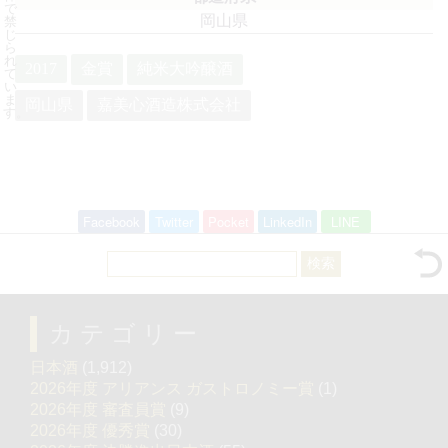
で
岡山県
禁
じ
ら
れ
2017
金賞
純米大吟醸酒
て
い
ま
岡山県
嘉美心酒造株式会社
す。
Facebook
Twitter
Pocket
LinkedIn
LINE
検
索:
カテゴリー
日本酒
(1,912)
2026年度 アリアンス ガストロノミー賞
(1)
2026年度 審査員賞
(9)
2026年度 優秀賞
(30)