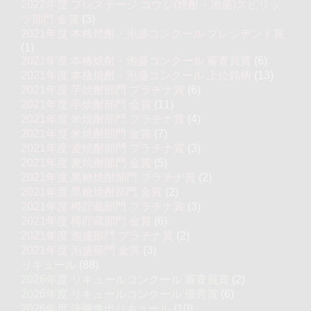
2022年度 プレステージ コウジ(焼酎・泡盛)スピリッ
ツ部門 金賞
(3)
2021年度 本格焼酎・泡盛コンクール プレジデント賞
(1)
2021年度 本格焼酎・泡盛コンクール 審査員賞
(6)
2021年度 本格焼酎・泡盛コンクール 上位銘柄
(13)
2021年度 芋焼酎部門 プラチナ賞
(6)
2021年度 芋焼酎部門 金賞
(11)
2021年度 米焼酎部門 プラチナ賞
(4)
2021年度 米焼酎部門 金賞
(7)
2021年度 麦焼酎部門 プラチナ賞
(3)
2021年度 麦焼酎部門 金賞
(5)
2021年度 黒糖焼酎部門 プラチナ賞
(2)
2021年度 黒糖焼酎部門 金賞
(2)
2021年度 樽貯蔵部門 プラチナ賞
(3)
2021年度 樽貯蔵部門 金賞
(6)
2021年度 泡盛部門 プラチナ賞
(2)
2021年度 泡盛部門 金賞
(3)
リキュール
(88)
2026年度 リキュールコンクール 審査員賞
(2)
2026年度 リキュールコンクール 優秀賞
(6)
2026年度 決勝進出リキュール
(10)