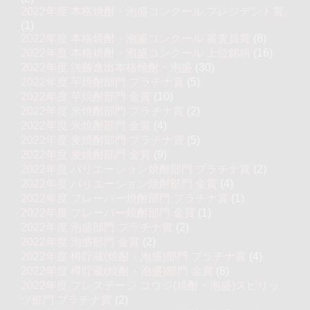
2022年度 本格焼酎・泡盛コンクール プレジデント賞
(1)
2022年度 本格焼酎・泡盛コンクール 審査員賞
(8)
2022年度 本格焼酎・泡盛コンクール 上位銘柄
(16)
2022年度 決勝進出本格焼酎・泡盛
(30)
2022年度 芋焼酎部門 プラチナ賞
(5)
2022年度 芋焼酎部門 金賞
(10)
2022年度 米焼酎部門 プラチナ賞
(2)
2022年度 米焼酎部門 金賞
(4)
2022年度 麦焼酎部門 プラチナ賞
(5)
2022年度 麦焼酎部門 金賞
(9)
2022年度 バリエーション焼酎部門 プラチナ賞
(2)
2022年度 バリエーション焼酎部門 金賞
(4)
2022年度 フレーバー焼酎部門 プラチナ賞
(1)
2022年度 フレーバー焼酎部門 金賞
(1)
2022年度 泡盛部門 プラチナ賞
(2)
2022年度 泡盛部門 金賞
(2)
2022年度 樽貯蔵(焼酎・泡盛)部門 プラチナ賞
(4)
2022年度 樽貯蔵(焼酎・泡盛)部門 金賞
(8)
2022年度 プレステージ コウジ(焼酎・泡盛)スピリッ
ツ部門 プラチナ賞
(2)