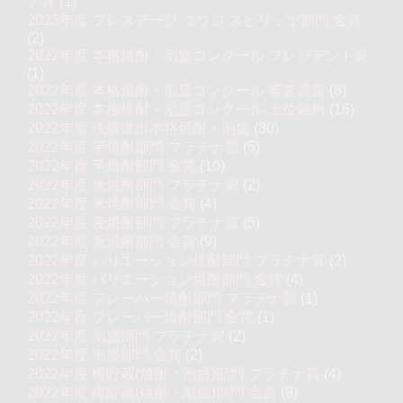
ナ賞
(1)
2023年度 プレステージ コウジ スピリッツ部門 金賞
(2)
2022年度 本格焼酎・泡盛コンクール プレジデント賞
(1)
2022年度 本格焼酎・泡盛コンクール 審査員賞
(8)
2022年度 本格焼酎・泡盛コンクール 上位銘柄
(16)
2022年度 決勝進出本格焼酎・泡盛
(30)
2022年度 芋焼酎部門 プラチナ賞
(5)
2022年度 芋焼酎部門 金賞
(10)
2022年度 米焼酎部門 プラチナ賞
(2)
2022年度 米焼酎部門 金賞
(4)
2022年度 麦焼酎部門 プラチナ賞
(5)
2022年度 麦焼酎部門 金賞
(9)
2022年度 バリエーション焼酎部門 プラチナ賞
(2)
2022年度 バリエーション焼酎部門 金賞
(4)
2022年度 フレーバー焼酎部門 プラチナ賞
(1)
2022年度 フレーバー焼酎部門 金賞
(1)
2022年度 泡盛部門 プラチナ賞
(2)
2022年度 泡盛部門 金賞
(2)
2022年度 樽貯蔵(焼酎・泡盛)部門 プラチナ賞
(4)
2022年度 樽貯蔵(焼酎・泡盛)部門 金賞
(8)