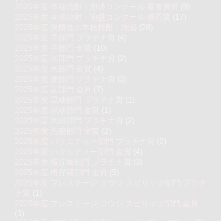
2025年度 本格焼酎・泡盛コンクール 審査員賞
(8)
2025年度 本格焼酎・泡盛コンクール 優秀賞
(17)
2025年度 決勝進出本格焼酎・泡盛
(28)
2025年度 芋部門 プラチナ賞
(4)
2025年度 芋部門 金賞
(10)
2025年度 米部門 プラチナ賞
(2)
2025年度 米部門 金賞
(4)
2025年度 麦部門 プラチナ賞
(3)
2025年度 麦部門 金賞
(7)
2025年度 黒糖部門 プラチナ賞
(1)
2025年度 黒糖部門 金賞
(1)
2025年度 泡盛部門 プラチナ賞
(2)
2025年度 泡盛部門 金賞
(2)
2025年度 バラエティー部門 プラチナ賞
(2)
2025年度 バラエティー部門 金賞
(4)
2025年度 樽貯蔵部門 プラチナ賞
(3)
2025年度 樽貯蔵部門 金賞
(5)
2025年度 プレステージ コウジ スピリッツ部門 プラチ
ナ賞
(1)
2025年度 プレステージ コウジ スピリッツ部門 金賞
(3)