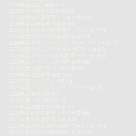
2023年度 上位16銘柄
(16)
2023年度 決勝進出日本酒
(34)
2023年度 純米酒部門 プラチナ賞
(42)
2023年度 純米酒部門 金賞
(89)
2023年度 純米大吟醸酒部門 プラチナ賞
(47)
2023年度 純米大吟醸酒部門 金賞
(99)
2023年度 サケ スパークリング部門 プラチナ賞
(7)
2023年度 サケ スパークリング部門 金賞
(13)
2023年度 クラシック酛部門 プラチナ賞
(13)
2023年度 クラシック酛部門 金賞
(26)
2023年度 古酒部門 プラチナ賞
(8)
2023年度 古酒部門 金賞
(15)
2022年度 プレジデント賞
(1)
2022年度 アリアンス ガストロノミー賞
(1)
2022年度 審査員賞
(5)
2022年度 上位16銘柄
(16)
2022年度 決勝進出日本酒
(32)
2022年度 純米酒部門 プラチナ賞
(45)
2022年度 純米酒部門 金賞
(92)
2022年度 純米大吟醸酒部門 プラチナ賞
(50)
2022年度 純米大吟醸酒部門 金賞
(102)