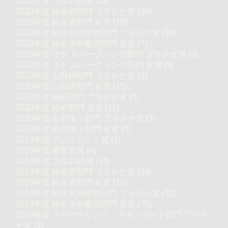
2020年度 上位18銘柄
(18)
2020年度 純米酒部門 プラチナ賞
(38)
2020年度 純米酒部門 金賞
(79)
2020年度 純米大吟醸酒部門 プラチナ賞
(34)
2020年度 純米大吟醸酒部門 金賞
(71)
2020年度 サケ スパークリング部門 プラチナ賞
(3)
2020年度 サケ スパークリング部門 金賞
(9)
2020年度 山田錦部門 プラチナ賞
(3)
2020年度 山田錦部門 金賞
(15)
2020年度 雄町部門 プラチナ賞
(3)
2020年度 雄町部門 金賞
(11)
2020年度 出羽燦々部門 プラチナ賞
(3)
2020年度 出羽燦々部門 金賞
(3)
2019年度 プレジデント賞
(1)
2019年度 審査員賞
(4)
2019年度 上位14銘柄
(14)
2019年度 純米酒部門 プラチナ賞
(34)
2019年度 純米酒部門 金賞
(78)
2019年度 純米大吟醸酒部門 プラチナ賞
(32)
2019年度 純米大吟醸酒部門 金賞
(75)
2019年度 スパークリング・スタンダード部門 プラチ
ナ賞
(3)