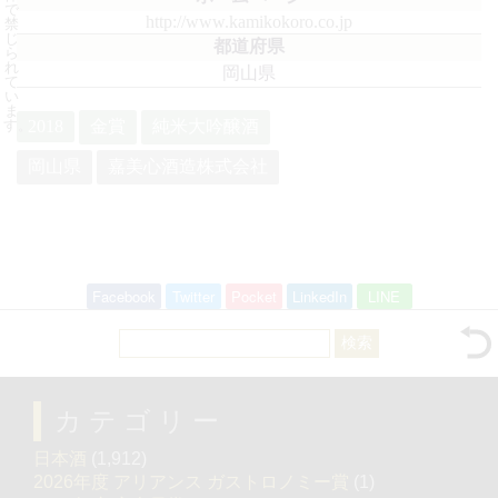
で
http://www.kamikokoro.co.jp
禁
じ
ら
れ
岡山県
て
い
ま
す。
2018
金賞
純米大吟醸酒
岡山県
嘉美心酒造株式会社
Facebook
Twitter
Pocket
LinkedIn
LINE
検
索:
カテゴリー
日本酒
(1,912)
2026年度 アリアンス ガストロノミー賞
(1)