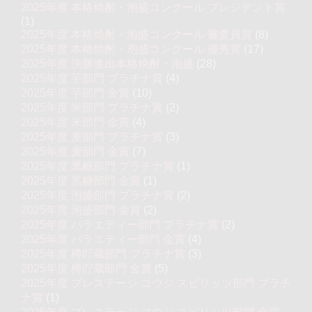
2025年度 本格焼酎・泡盛コンクール プレジデント賞
(1)
2025年度 本格焼酎・泡盛コンクール 審査員賞
(8)
2025年度 本格焼酎・泡盛コンクール 優秀賞
(17)
2025年度 決勝進出本格焼酎・泡盛
(28)
2025年度 芋部門 プラチナ賞
(4)
2025年度 芋部門 金賞
(10)
2025年度 米部門 プラチナ賞
(2)
2025年度 米部門 金賞
(4)
2025年度 麦部門 プラチナ賞
(3)
2025年度 麦部門 金賞
(7)
2025年度 黒糖部門 プラチナ賞
(1)
2025年度 黒糖部門 金賞
(1)
2025年度 泡盛部門 プラチナ賞
(2)
2025年度 泡盛部門 金賞
(2)
2025年度 バラエティー部門 プラチナ賞
(2)
2025年度 バラエティー部門 金賞
(4)
2025年度 樽貯蔵部門 プラチナ賞
(3)
2025年度 樽貯蔵部門 金賞
(5)
2025年度 プレステージ コウジ スピリッツ部門 プラチ
ナ賞
(1)