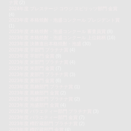
ナ賞
(2)
2024年度 プレステージ コウジ スピリッツ部門 金賞
(4)
2023年度 本格焼酎・泡盛コンクール プレジデント賞
(1)
2023年度 本格焼酎・泡盛コンクール 審査員賞
(8)
2023年度 本格焼酎・泡盛コンクール 上位銘柄
(16)
2023年度 決勝進出本格焼酎・泡盛
(30)
2023年度 芋部門 プラチナ賞
(4)
2023年度 芋部門 金賞
(9)
2023年度 米部門 プラチナ賞
(4)
2023年度 米部門 金賞
(7)
2023年度 麦部門 プラチナ賞
(3)
2023年度 麦部門 金賞
(6)
2023年度 黒糖部門 プラチナ賞
(1)
2023年度 黒糖部門 金賞
(2)
2023年度 泡盛部門 プラチナ賞
(2)
2023年度 泡盛部門 金賞
(4)
2023年度 バラエティー部門 プラチナ賞
(3)
2023年度 バラエティー部門 金賞
(7)
2023年度 樽貯蔵部門 プラチナ賞
(2)
2023年度 樽貯蔵部門 金賞
(4)