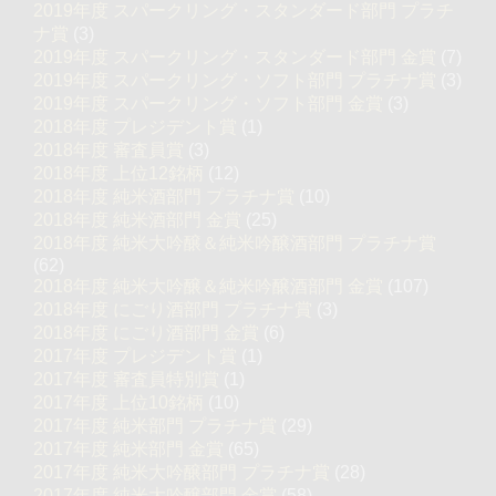
2019年度 スパークリング・スタンダード部門 プラチ
ナ賞
(3)
2019年度 スパークリング・スタンダード部門 金賞
(7)
2019年度 スパークリング・ソフト部門 プラチナ賞
(3)
2019年度 スパークリング・ソフト部門 金賞
(3)
2018年度 プレジデント賞
(1)
2018年度 審査員賞
(3)
2018年度 上位12銘柄
(12)
2018年度 純米酒部門 プラチナ賞
(10)
2018年度 純米酒部門 金賞
(25)
2018年度 純米大吟醸＆純米吟醸酒部門 プラチナ賞
(62)
2018年度 純米大吟醸＆純米吟醸酒部門 金賞
(107)
2018年度 にごり酒部門 プラチナ賞
(3)
2018年度 にごり酒部門 金賞
(6)
2017年度 プレジデント賞
(1)
2017年度 審査員特別賞
(1)
2017年度 上位10銘柄
(10)
2017年度 純米部門 プラチナ賞
(29)
2017年度 純米部門 金賞
(65)
2017年度 純米大吟醸部門 プラチナ賞
(28)
2017年度 純米大吟醸部門 金賞
(58)