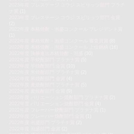
2023年度 プレステージ コウジ スピリッツ部門 プラチ
ナ賞
(1)
2023年度 プレステージ コウジ スピリッツ部門 金賞
(2)
2022年度 本格焼酎・泡盛コンクール プレジデント賞
(1)
2022年度 本格焼酎・泡盛コンクール 審査員賞
(8)
2022年度 本格焼酎・泡盛コンクール 上位銘柄
(16)
2022年度 決勝進出本格焼酎・泡盛
(30)
2022年度 芋焼酎部門 プラチナ賞
(5)
2022年度 芋焼酎部門 金賞
(10)
2022年度 米焼酎部門 プラチナ賞
(2)
2022年度 米焼酎部門 金賞
(4)
2022年度 麦焼酎部門 プラチナ賞
(5)
2022年度 麦焼酎部門 金賞
(9)
2022年度 バリエーション焼酎部門 プラチナ賞
(2)
2022年度 バリエーション焼酎部門 金賞
(4)
2022年度 フレーバー焼酎部門 プラチナ賞
(1)
2022年度 フレーバー焼酎部門 金賞
(1)
2022年度 泡盛部門 プラチナ賞
(2)
2022年度 泡盛部門 金賞
(2)