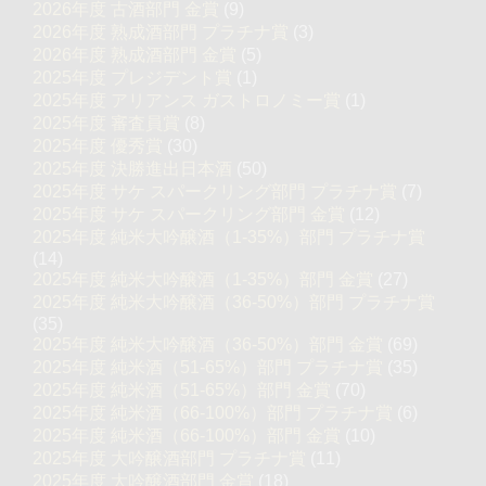
2026年度 古酒部門 金賞
(9)
2026年度 熟成酒部門 プラチナ賞
(3)
2026年度 熟成酒部門 金賞
(5)
2025年度 プレジデント賞
(1)
2025年度 アリアンス ガストロノミー賞
(1)
2025年度 審査員賞
(8)
2025年度 優秀賞
(30)
2025年度 決勝進出日本酒
(50)
2025年度 サケ スパークリング部門 プラチナ賞
(7)
2025年度 サケ スパークリング部門 金賞
(12)
2025年度 純米大吟醸酒（1-35%）部門 プラチナ賞
(14)
2025年度 純米大吟醸酒（1-35%）部門 金賞
(27)
2025年度 純米大吟醸酒（36-50%）部門 プラチナ賞
(35)
2025年度 純米大吟醸酒（36-50%）部門 金賞
(69)
2025年度 純米酒（51-65%）部門 プラチナ賞
(35)
2025年度 純米酒（51-65%）部門 金賞
(70)
2025年度 純米酒（66-100%）部門 プラチナ賞
(6)
2025年度 純米酒（66-100%）部門 金賞
(10)
2025年度 大吟醸酒部門 プラチナ賞
(11)
2025年度 大吟醸酒部門 金賞
(18)