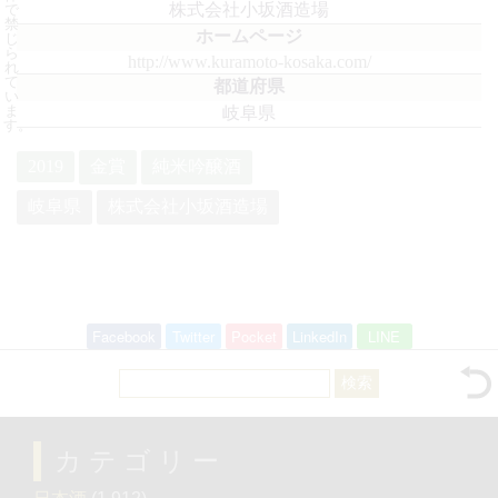
株式会社小坂酒造場
で
禁
じ
ら
http://www.kuramoto-kosaka.com/
れ
て
い
ま
岐阜県
す。
2019
金賞
純米吟醸酒
岐阜県
株式会社小坂酒造場
Facebook
Twitter
Pocket
LinkedIn
LINE
検
索:
カテゴリー