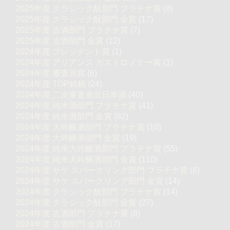
2025年度 クラシック酛部門 プラチナ賞
(8)
2025年度 クラシック酛部門 金賞
(17)
2025年度 古酒部門 プラチナ賞
(7)
2025年度 古酒部門 金賞
(12)
2024年度 プレジデント賞
(1)
2024年度 アリアンス ガストロノミー賞
(1)
2024年度 審査員賞
(6)
2024年度 TOP銘柄
(24)
2024年度 二次審査進出日本酒
(40)
2024年度 純米酒部門 プラチナ賞
(41)
2024年度 純米酒部門 金賞
(82)
2024年度 大吟醸酒部門 プラチナ賞
(10)
2024年度 大吟醸酒部門 金賞
(19)
2024年度 純米大吟醸酒部門 プラチナ賞
(55)
2024年度 純米大吟醸酒部門 金賞
(110)
2024年度 サケ スパークリング部門 プラチナ賞
(6)
2024年度 サケ スパークリング部門 金賞
(14)
2024年度 クラシック酛部門 プラチナ賞
(14)
2024年度 クラシック酛部門 金賞
(27)
2024年度 古酒部門 プラチナ賞
(8)
2024年度 古酒部門 金賞
(17)