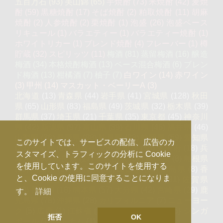
五百万石
(93)
美山錦
(65)
芋焼酎
(73)
米焼酎
(42)
麦焼
酎
(59)
黒糖焼酎
(17)
そば焼酎
(2)
粕取焼酎
(11)
胡麻
焼酎
(2)
人参焼酎
(2)
栗焼酎
(1)
泡盛
(26)
泡盛ベース
リキュール
(1)
バラエティー
(1)
バラエティー焼酎
(1)
ホワイトリカー
(1)
ブレンド焼酎
(4)
フレーバー
(1)
樽
貯蔵
(32)
スピリッツ
(11)
梅酒
(81)
蒸留梅酒
(16)
醸造
梅酒
(34)
本格焼酎梅酒
(13)
ベース混合梅酒
(6)
ブレン
ド梅酒
(13)
柑橘酒
(7)
柚子
(7)
白ワイン
(14)
赤ワイン
(3)
甲州
(14)
マスカット・ベーリーA
(3)
北海道
(13)
青森県
(44)
岩手県
(41)
宮城県
(128)
秋田
県
(65)
山形県
(83)
福島県
(49)
茨城県
(32)
栃木県
(39)
群馬県
(37)
埼玉県
(21)
千葉県
(35)
東京都
(45)
神奈川
県
(42)
新潟県
(97)
富山県
(39)
石川県
(46)
福井県
(46)
山梨県
(36)
長野県
(88)
岐阜県
(83)
静岡県
(59)
愛知県
このサイトでは、サービスの配信、広告のカ
(23)
三重県
(67)
滋賀県
(26)
京都府
(58)
大阪府
(18)
兵
スタマイズ、トラフィックの分析に Cookie
庫県
(138)
奈良県
(17)
和歌山県
(57)
鳥取県
(8)
島根県
を使用しています。このサイトを使用する
(36)
岡山県
(33)
広島県
(63)
山口県
(30)
徳島県
(8)
香
と、Cookie の使用に同意することになりま
川県
(9)
愛媛県
(32)
高知県
(54)
福岡県
(91)
佐賀県
(69)
長崎県
(18)
熊本県
(57)
大分県
(42)
宮崎県
(29)
鹿
す。
詳細
児島県
(78)
沖縄県
(28)
カリフォルニア
(7)
ニューヨー
ク
(5)
広西
(1)
江蘇省
(2)
フランス
(3)
台湾
(5)
シンガ
拒否
OK
ポール
(1)
ベトナム
(1)
カンボジア
(4)