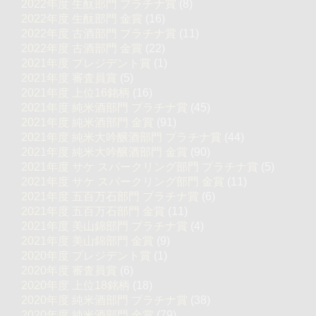
2022年度 生酛部門 プラチナ賞
(8)
2022年度 生酛部門 金賞
(16)
2022年度 古酒部門 プラチナ賞
(11)
2022年度 古酒部門 金賞
(22)
2021年度 プレジデント賞
(1)
2021年度 審査員賞
(5)
2021年度 上位16銘柄
(16)
2021年度 純米酒部門 プラチナ賞
(45)
2021年度 純米酒部門 金賞
(91)
2021年度 純米大吟醸酒部門 プラチナ賞
(44)
2021年度 純米大吟醸酒部門 金賞
(90)
2021年度 サケ スパークリング部門 プラチナ賞
(5)
2021年度 サケ スパークリング部門 金賞
(11)
2021年度 五百万石部門 プラチナ賞
(6)
2021年度 五百万石部門 金賞
(11)
2021年度 美山錦部門 プラチナ賞
(4)
2021年度 美山錦部門 金賞
(9)
2020年度 プレジデント賞
(1)
2020年度 審査員賞
(6)
2020年度 上位18銘柄
(18)
2020年度 純米酒部門 プラチナ賞
(38)
2020年度 純米酒部門 金賞
(79)