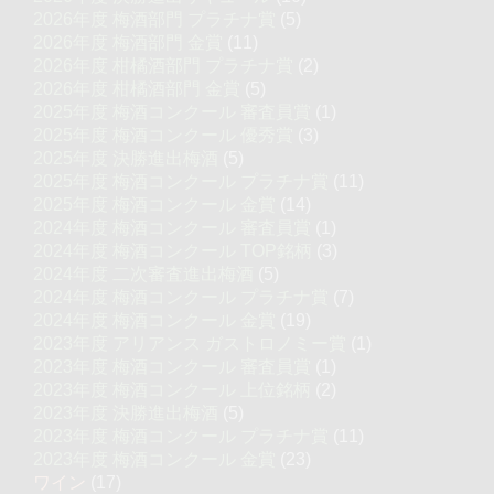
2026年度 梅酒部門 プラチナ賞
(5)
2026年度 梅酒部門 金賞
(11)
2026年度 柑橘酒部門 プラチナ賞
(2)
2026年度 柑橘酒部門 金賞
(5)
2025年度 梅酒コンクール 審査員賞
(1)
2025年度 梅酒コンクール 優秀賞
(3)
2025年度 決勝進出梅酒
(5)
2025年度 梅酒コンクール プラチナ賞
(11)
2025年度 梅酒コンクール 金賞
(14)
2024年度 梅酒コンクール 審査員賞
(1)
2024年度 梅酒コンクール TOP銘柄
(3)
2024年度 二次審査進出梅酒
(5)
2024年度 梅酒コンクール プラチナ賞
(7)
2024年度 梅酒コンクール 金賞
(19)
2023年度 アリアンス ガストロノミー賞
(1)
2023年度 梅酒コンクール 審査員賞
(1)
2023年度 梅酒コンクール 上位銘柄
(2)
2023年度 決勝進出梅酒
(5)
2023年度 梅酒コンクール プラチナ賞
(11)
2023年度 梅酒コンクール 金賞
(23)
ワイン
(17)