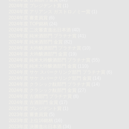
2024年度 プレジデント賞
(1)
2024年度 アリアンス ガストロノミー賞
(1)
2024年度 審査員賞
(6)
2024年度 TOP銘柄
(24)
2024年度 二次審査進出日本酒
(40)
2024年度 純米酒部門 プラチナ賞
(41)
2024年度 純米酒部門 金賞
(82)
2024年度 大吟醸酒部門 プラチナ賞
(10)
2024年度 大吟醸酒部門 金賞
(19)
2024年度 純米大吟醸酒部門 プラチナ賞
(55)
2024年度 純米大吟醸酒部門 金賞
(110)
2024年度 サケ スパークリング部門 プラチナ賞
(6)
2024年度 サケ スパークリング部門 金賞
(14)
2024年度 クラシック酛部門 プラチナ賞
(14)
2024年度 クラシック酛部門 金賞
(27)
2024年度 古酒部門 プラチナ賞
(8)
2024年度 古酒部門 金賞
(17)
2023年度 プレジデント賞
(1)
2023年度 審査員賞
(5)
2023年度 上位16銘柄
(16)
2023年度 決勝進出日本酒
(34)