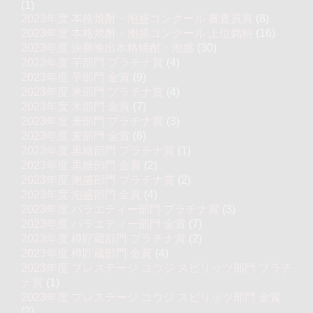
(1)
2023年度 本格焼酎・泡盛コンクール 審査員賞
(8)
2023年度 本格焼酎・泡盛コンクール 上位銘柄
(16)
2023年度 決勝進出本格焼酎・泡盛
(30)
2023年度 芋部門 プラチナ賞
(4)
2023年度 芋部門 金賞
(9)
2023年度 米部門 プラチナ賞
(4)
2023年度 米部門 金賞
(7)
2023年度 麦部門 プラチナ賞
(3)
2023年度 麦部門 金賞
(6)
2023年度 黒糖部門 プラチナ賞
(1)
2023年度 黒糖部門 金賞
(2)
2023年度 泡盛部門 プラチナ賞
(2)
2023年度 泡盛部門 金賞
(4)
2023年度 バラエティー部門 プラチナ賞
(3)
2023年度 バラエティー部門 金賞
(7)
2023年度 樽貯蔵部門 プラチナ賞
(2)
2023年度 樽貯蔵部門 金賞
(4)
2023年度 プレステージ コウジ スピリッツ部門 プラチ
ナ賞
(1)
2023年度 プレステージ コウジ スピリッツ部門 金賞
(2)