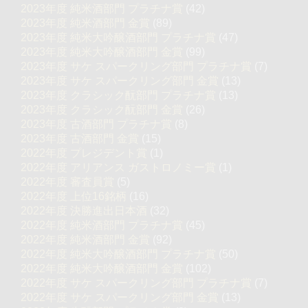
2023年度 純米酒部門 プラチナ賞
(42)
2023年度 純米酒部門 金賞
(89)
2023年度 純米大吟醸酒部門 プラチナ賞
(47)
2023年度 純米大吟醸酒部門 金賞
(99)
2023年度 サケ スパークリング部門 プラチナ賞
(7)
2023年度 サケ スパークリング部門 金賞
(13)
2023年度 クラシック酛部門 プラチナ賞
(13)
2023年度 クラシック酛部門 金賞
(26)
2023年度 古酒部門 プラチナ賞
(8)
2023年度 古酒部門 金賞
(15)
2022年度 プレジデント賞
(1)
2022年度 アリアンス ガストロノミー賞
(1)
2022年度 審査員賞
(5)
2022年度 上位16銘柄
(16)
2022年度 決勝進出日本酒
(32)
2022年度 純米酒部門 プラチナ賞
(45)
2022年度 純米酒部門 金賞
(92)
2022年度 純米大吟醸酒部門 プラチナ賞
(50)
2022年度 純米大吟醸酒部門 金賞
(102)
2022年度 サケ スパークリング部門 プラチナ賞
(7)
2022年度 サケ スパークリング部門 金賞
(13)