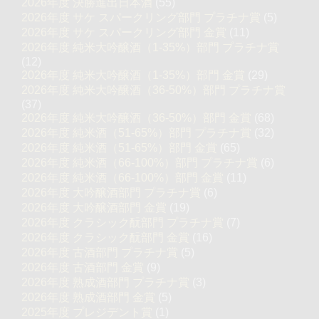
2026年度 決勝進出日本酒
(55)
2026年度 サケ スパークリング部門 プラチナ賞
(5)
2026年度 サケ スパークリング部門 金賞
(11)
2026年度 純米大吟醸酒（1-35%）部門 プラチナ賞
(12)
2026年度 純米大吟醸酒（1-35%）部門 金賞
(29)
2026年度 純米大吟醸酒（36-50%）部門 プラチナ賞
(37)
2026年度 純米大吟醸酒（36-50%）部門 金賞
(68)
2026年度 純米酒（51-65%）部門 プラチナ賞
(32)
2026年度 純米酒（51-65%）部門 金賞
(65)
2026年度 純米酒（66-100%）部門 プラチナ賞
(6)
2026年度 純米酒（66-100%）部門 金賞
(11)
2026年度 大吟醸酒部門 プラチナ賞
(6)
2026年度 大吟醸酒部門 金賞
(19)
2026年度 クラシック酛部門 プラチナ賞
(7)
2026年度 クラシック酛部門 金賞
(16)
2026年度 古酒部門 プラチナ賞
(5)
2026年度 古酒部門 金賞
(9)
2026年度 熟成酒部門 プラチナ賞
(3)
2026年度 熟成酒部門 金賞
(5)
2025年度 プレジデント賞
(1)