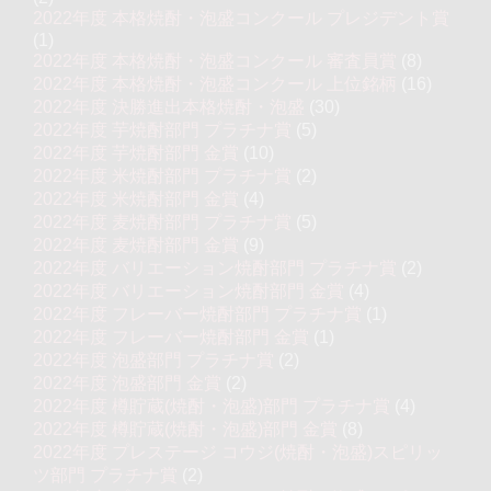
2022年度 本格焼酎・泡盛コンクール プレジデント賞
(1)
2022年度 本格焼酎・泡盛コンクール 審査員賞
(8)
2022年度 本格焼酎・泡盛コンクール 上位銘柄
(16)
2022年度 決勝進出本格焼酎・泡盛
(30)
2022年度 芋焼酎部門 プラチナ賞
(5)
2022年度 芋焼酎部門 金賞
(10)
2022年度 米焼酎部門 プラチナ賞
(2)
2022年度 米焼酎部門 金賞
(4)
2022年度 麦焼酎部門 プラチナ賞
(5)
2022年度 麦焼酎部門 金賞
(9)
2022年度 バリエーション焼酎部門 プラチナ賞
(2)
2022年度 バリエーション焼酎部門 金賞
(4)
2022年度 フレーバー焼酎部門 プラチナ賞
(1)
2022年度 フレーバー焼酎部門 金賞
(1)
2022年度 泡盛部門 プラチナ賞
(2)
2022年度 泡盛部門 金賞
(2)
2022年度 樽貯蔵(焼酎・泡盛)部門 プラチナ賞
(4)
2022年度 樽貯蔵(焼酎・泡盛)部門 金賞
(8)
2022年度 プレステージ コウジ(焼酎・泡盛)スピリッ
ツ部門 プラチナ賞
(2)