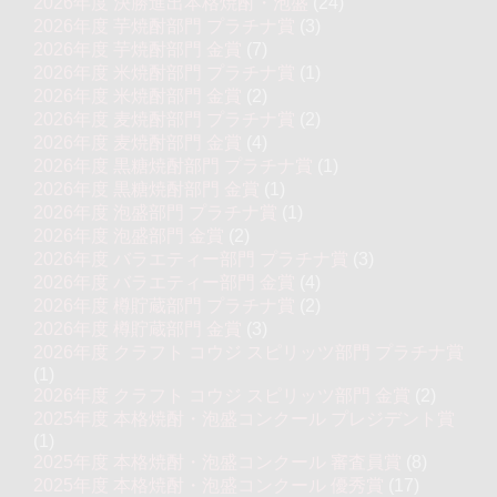
2026年度 決勝進出本格焼酎・泡盛
(24)
2026年度 芋焼酎部門 プラチナ賞
(3)
2026年度 芋焼酎部門 金賞
(7)
2026年度 米焼酎部門 プラチナ賞
(1)
2026年度 米焼酎部門 金賞
(2)
2026年度 麦焼酎部門 プラチナ賞
(2)
2026年度 麦焼酎部門 金賞
(4)
2026年度 黒糖焼酎部門 プラチナ賞
(1)
2026年度 黒糖焼酎部門 金賞
(1)
2026年度 泡盛部門 プラチナ賞
(1)
2026年度 泡盛部門 金賞
(2)
2026年度 バラエティー部門 プラチナ賞
(3)
2026年度 バラエティー部門 金賞
(4)
2026年度 樽貯蔵部門 プラチナ賞
(2)
2026年度 樽貯蔵部門 金賞
(3)
2026年度 クラフト コウジ スピリッツ部門 プラチナ賞
(1)
2026年度 クラフト コウジ スピリッツ部門 金賞
(2)
2025年度 本格焼酎・泡盛コンクール プレジデント賞
(1)
2025年度 本格焼酎・泡盛コンクール 審査員賞
(8)
2025年度 本格焼酎・泡盛コンクール 優秀賞
(17)