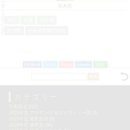
で
栃木県
禁
じ
ら
れ
2017
金賞
純米酒
て
い
ま
栃木県
小林酒造株式会社
す。
Facebook
Twitter
Pocket
LinkedIn
LINE
検
索:
カテゴリー
日本酒
(1,912)
2026年度 アリアンス ガストロノミー賞
(1)
2026年度 審査員賞
(9)
2026年度 優秀賞
(30)