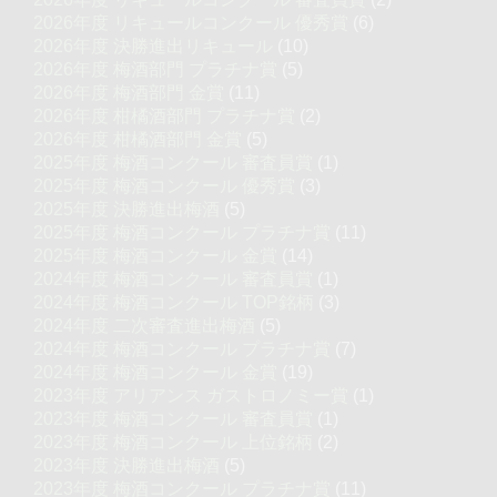
2026年度 リキュールコンクール 優秀賞
(6)
2026年度 決勝進出リキュール
(10)
2026年度 梅酒部門 プラチナ賞
(5)
2026年度 梅酒部門 金賞
(11)
2026年度 柑橘酒部門 プラチナ賞
(2)
2026年度 柑橘酒部門 金賞
(5)
2025年度 梅酒コンクール 審査員賞
(1)
2025年度 梅酒コンクール 優秀賞
(3)
2025年度 決勝進出梅酒
(5)
2025年度 梅酒コンクール プラチナ賞
(11)
2025年度 梅酒コンクール 金賞
(14)
2024年度 梅酒コンクール 審査員賞
(1)
2024年度 梅酒コンクール TOP銘柄
(3)
2024年度 二次審査進出梅酒
(5)
2024年度 梅酒コンクール プラチナ賞
(7)
2024年度 梅酒コンクール 金賞
(19)
2023年度 アリアンス ガストロノミー賞
(1)
2023年度 梅酒コンクール 審査員賞
(1)
2023年度 梅酒コンクール 上位銘柄
(2)
2023年度 決勝進出梅酒
(5)
2023年度 梅酒コンクール プラチナ賞
(11)