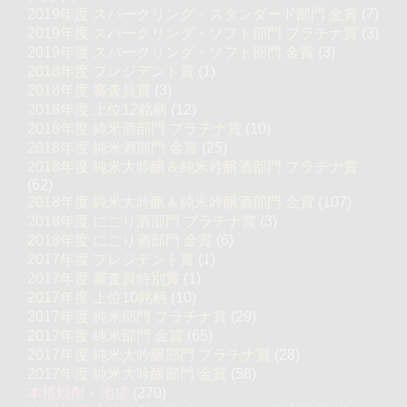
2019年度 スパークリング・スタンダード部門 金賞
(7)
2019年度 スパークリング・ソフト部門 プラチナ賞
(3)
2019年度 スパークリング・ソフト部門 金賞
(3)
2018年度 プレジデント賞
(1)
2018年度 審査員賞
(3)
2018年度 上位12銘柄
(12)
2018年度 純米酒部門 プラチナ賞
(10)
2018年度 純米酒部門 金賞
(25)
2018年度 純米大吟醸＆純米吟醸酒部門 プラチナ賞
(62)
2018年度 純米大吟醸＆純米吟醸酒部門 金賞
(107)
2018年度 にごり酒部門 プラチナ賞
(3)
2018年度 にごり酒部門 金賞
(6)
2017年度 プレジデント賞
(1)
2017年度 審査員特別賞
(1)
2017年度 上位10銘柄
(10)
2017年度 純米部門 プラチナ賞
(29)
2017年度 純米部門 金賞
(65)
2017年度 純米大吟醸部門 プラチナ賞
(28)
2017年度 純米大吟醸部門 金賞
(58)
本格焼酎・泡盛
(270)