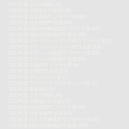
2023年度 上位16銘柄
(16)
2023年度 決勝進出日本酒
(34)
2023年度 純米酒部門 プラチナ賞
(42)
2023年度 純米酒部門 金賞
(89)
2023年度 純米大吟醸酒部門 プラチナ賞
(47)
2023年度 純米大吟醸酒部門 金賞
(99)
2023年度 サケ スパークリング部門 プラチナ賞
(7)
2023年度 サケ スパークリング部門 金賞
(13)
2023年度 クラシック酛部門 プラチナ賞
(13)
2023年度 クラシック酛部門 金賞
(26)
2023年度 古酒部門 プラチナ賞
(8)
2023年度 古酒部門 金賞
(15)
2022年度 プレジデント賞
(1)
2022年度 アリアンス ガストロノミー賞
(1)
2022年度 審査員賞
(5)
2022年度 上位16銘柄
(16)
2022年度 決勝進出日本酒
(32)
2022年度 純米酒部門 プラチナ賞
(45)
2022年度 純米酒部門 金賞
(92)
2022年度 純米大吟醸酒部門 プラチナ賞
(50)
2022年度 純米大吟醸酒部門 金賞
(102)