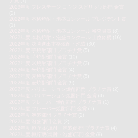
ナ賞
(1)
2023年度 プレステージ コウジ スピリッツ部門 金賞
(2)
2022年度 本格焼酎・泡盛コンクール プレジデント賞
(1)
2022年度 本格焼酎・泡盛コンクール 審査員賞
(8)
2022年度 本格焼酎・泡盛コンクール 上位銘柄
(16)
2022年度 決勝進出本格焼酎・泡盛
(30)
2022年度 芋焼酎部門 プラチナ賞
(5)
2022年度 芋焼酎部門 金賞
(10)
2022年度 米焼酎部門 プラチナ賞
(2)
2022年度 米焼酎部門 金賞
(4)
2022年度 麦焼酎部門 プラチナ賞
(5)
2022年度 麦焼酎部門 金賞
(9)
2022年度 バリエーション焼酎部門 プラチナ賞
(2)
2022年度 バリエーション焼酎部門 金賞
(4)
2022年度 フレーバー焼酎部門 プラチナ賞
(1)
2022年度 フレーバー焼酎部門 金賞
(1)
2022年度 泡盛部門 プラチナ賞
(2)
2022年度 泡盛部門 金賞
(2)
2022年度 樽貯蔵(焼酎・泡盛)部門 プラチナ賞
(4)
2022年度 樽貯蔵(焼酎・泡盛)部門 金賞
(8)