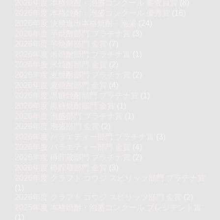
2026年度 本格焼酎・泡盛コンクール 審査員賞
(8)
2026年度 本格焼酎・泡盛コンクール 優秀賞
(16)
2026年度 決勝進出本格焼酎・泡盛
(24)
2026年度 芋焼酎部門 プラチナ賞
(3)
2026年度 芋焼酎部門 金賞
(7)
2026年度 米焼酎部門 プラチナ賞
(1)
2026年度 米焼酎部門 金賞
(2)
2026年度 麦焼酎部門 プラチナ賞
(2)
2026年度 麦焼酎部門 金賞
(4)
2026年度 黒糖焼酎部門 プラチナ賞
(1)
2026年度 黒糖焼酎部門 金賞
(1)
2026年度 泡盛部門 プラチナ賞
(1)
2026年度 泡盛部門 金賞
(2)
2026年度 バラエティー部門 プラチナ賞
(3)
2026年度 バラエティー部門 金賞
(4)
2026年度 樽貯蔵部門 プラチナ賞
(2)
2026年度 樽貯蔵部門 金賞
(3)
2026年度 クラフト コウジ スピリッツ部門 プラチナ賞
(1)
2026年度 クラフト コウジ スピリッツ部門 金賞
(2)
2025年度 本格焼酎・泡盛コンクール プレジデント賞
(1)