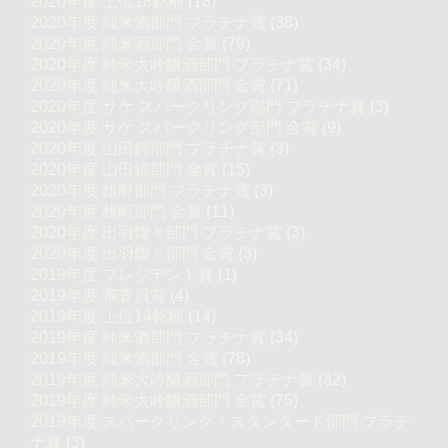
2020年度 上位18銘柄
(18)
2020年度 純米酒部門 プラチナ賞
(38)
2020年度 純米酒部門 金賞
(79)
2020年度 純米大吟醸酒部門 プラチナ賞
(34)
2020年度 純米大吟醸酒部門 金賞
(71)
2020年度 サケ スパークリング部門 プラチナ賞
(3)
2020年度 サケ スパークリング部門 金賞
(9)
2020年度 山田錦部門 プラチナ賞
(3)
2020年度 山田錦部門 金賞
(15)
2020年度 雄町部門 プラチナ賞
(3)
2020年度 雄町部門 金賞
(11)
2020年度 出羽燦々部門 プラチナ賞
(3)
2020年度 出羽燦々部門 金賞
(3)
2019年度 プレジデント賞
(1)
2019年度 審査員賞
(4)
2019年度 上位14銘柄
(14)
2019年度 純米酒部門 プラチナ賞
(34)
2019年度 純米酒部門 金賞
(78)
2019年度 純米大吟醸酒部門 プラチナ賞
(32)
2019年度 純米大吟醸酒部門 金賞
(75)
2019年度 スパークリング・スタンダード部門 プラチ
ナ賞
(3)