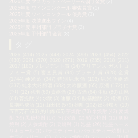
2026年度 マスカット・ベーリーA部門 金賞
(2)
2025年度 ワインコンクール 審査員賞
(1)
2025年度 ワインコンクール 優秀賞
(3)
2025年度 決勝進出ワイン
(4)
2025年度 甲州部門 プラチナ賞
(3)
2025年度 甲州部門 金賞
(8)
タグ
2026
(414)
2025
(448)
2024
(493)
2023
(454)
2022
(430)
2021
(370)
2020
(271)
2019
(235)
2018
(211)
2017
(180)
プレジデント賞
(14)
アリアンス ガストロ
ノミー賞
(5)
審査員賞
(94)
プラチナ賞
(928)
金賞
(1744)
純米酒
(347)
特別純米酒
(103)
純米吟醸酒
(337)
純米大吟醸酒
(682)
大吟醸酒
(65)
原酒
(172)
に
ごり
(12)
発泡
(69)
貴醸酒
(26)
古酒
(64)
生酛
(80)
山廃
(64)
菩提酛
(4)
水酛
(3)
速醸
(34)
酸基醴酛
(2)
樽酒
(3)
長期熟成酒
(11)
山田錦
(579)
雄町
(102)
出羽燦々
(19)
五百万石
(93)
美山錦
(65)
芋焼酎
(73)
米焼酎
(42)
麦焼
酎
(59)
黒糖焼酎
(17)
そば焼酎
(2)
粕取焼酎
(11)
胡麻
焼酎
(2)
人参焼酎
(2)
栗焼酎
(1)
泡盛
(26)
泡盛ベース
リキュール
(1)
バラエティー
(1)
バラエティー焼酎
(1)
ホワイトリカー
(1)
ブレンド焼酎
(4)
フレーバー
(1)
樽