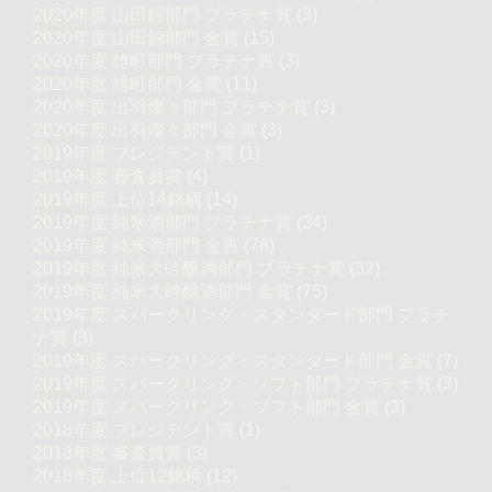
2020年度 山田錦部門 プラチナ賞
(3)
2020年度 山田錦部門 金賞
(15)
2020年度 雄町部門 プラチナ賞
(3)
2020年度 雄町部門 金賞
(11)
2020年度 出羽燦々部門 プラチナ賞
(3)
2020年度 出羽燦々部門 金賞
(3)
2019年度 プレジデント賞
(1)
2019年度 審査員賞
(4)
2019年度 上位14銘柄
(14)
2019年度 純米酒部門 プラチナ賞
(34)
2019年度 純米酒部門 金賞
(78)
2019年度 純米大吟醸酒部門 プラチナ賞
(32)
2019年度 純米大吟醸酒部門 金賞
(75)
2019年度 スパークリング・スタンダード部門 プラチ
ナ賞
(3)
2019年度 スパークリング・スタンダード部門 金賞
(7)
2019年度 スパークリング・ソフト部門 プラチナ賞
(3)
2019年度 スパークリング・ソフト部門 金賞
(3)
2018年度 プレジデント賞
(1)
2018年度 審査員賞
(3)
2018年度 上位12銘柄
(12)