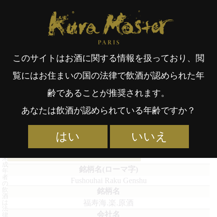
Kura Master Paris
受賞酒検索
受賞蔵元一覧
受賞酒取扱店
Fr
日
このサイトはお酒に関する情報を扱っており、閲
an
本
福寿海.楽.原酒
覧にはお住まいの国の法律で飲酒が認められた年
齢であることが推奨されます。
çai
語
あなたは飲酒が認められている年齢ですか？
2025年度 純米大吟醸酒（1-35%）部門 プラチナ賞
はい
いいえ
s
2024年度 純米大吟醸酒部門 金賞
未
成
年
者
Fushouhai Raku Genshu
の
飲
酒
は
福寿海.楽.原酒
法
律