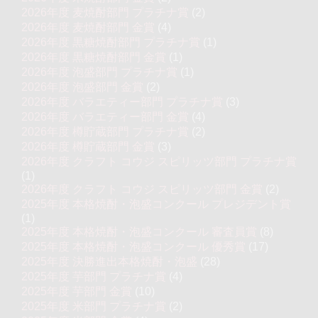
2026年度 麦焼酎部門 プラチナ賞
(2)
2026年度 麦焼酎部門 金賞
(4)
2026年度 黒糖焼酎部門 プラチナ賞
(1)
2026年度 黒糖焼酎部門 金賞
(1)
2026年度 泡盛部門 プラチナ賞
(1)
2026年度 泡盛部門 金賞
(2)
2026年度 バラエティー部門 プラチナ賞
(3)
2026年度 バラエティー部門 金賞
(4)
2026年度 樽貯蔵部門 プラチナ賞
(2)
2026年度 樽貯蔵部門 金賞
(3)
2026年度 クラフト コウジ スピリッツ部門 プラチナ賞
(1)
2026年度 クラフト コウジ スピリッツ部門 金賞
(2)
2025年度 本格焼酎・泡盛コンクール プレジデント賞
(1)
2025年度 本格焼酎・泡盛コンクール 審査員賞
(8)
2025年度 本格焼酎・泡盛コンクール 優秀賞
(17)
2025年度 決勝進出本格焼酎・泡盛
(28)
2025年度 芋部門 プラチナ賞
(4)
2025年度 芋部門 金賞
(10)
2025年度 米部門 プラチナ賞
(2)