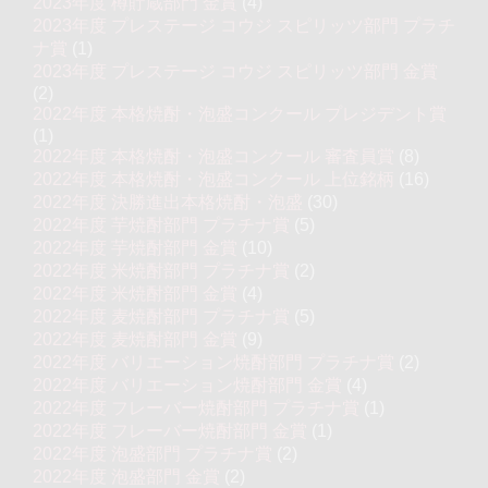
2023年度 樽貯蔵部門 金賞
(4)
2023年度 プレステージ コウジ スピリッツ部門 プラチ
ナ賞
(1)
2023年度 プレステージ コウジ スピリッツ部門 金賞
(2)
2022年度 本格焼酎・泡盛コンクール プレジデント賞
(1)
2022年度 本格焼酎・泡盛コンクール 審査員賞
(8)
2022年度 本格焼酎・泡盛コンクール 上位銘柄
(16)
2022年度 決勝進出本格焼酎・泡盛
(30)
2022年度 芋焼酎部門 プラチナ賞
(5)
2022年度 芋焼酎部門 金賞
(10)
2022年度 米焼酎部門 プラチナ賞
(2)
2022年度 米焼酎部門 金賞
(4)
2022年度 麦焼酎部門 プラチナ賞
(5)
2022年度 麦焼酎部門 金賞
(9)
2022年度 バリエーション焼酎部門 プラチナ賞
(2)
2022年度 バリエーション焼酎部門 金賞
(4)
2022年度 フレーバー焼酎部門 プラチナ賞
(1)
2022年度 フレーバー焼酎部門 金賞
(1)
2022年度 泡盛部門 プラチナ賞
(2)
2022年度 泡盛部門 金賞
(2)