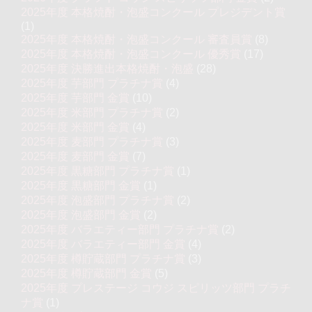
2025年度 本格焼酎・泡盛コンクール プレジデント賞
(1)
2025年度 本格焼酎・泡盛コンクール 審査員賞
(8)
2025年度 本格焼酎・泡盛コンクール 優秀賞
(17)
2025年度 決勝進出本格焼酎・泡盛
(28)
2025年度 芋部門 プラチナ賞
(4)
2025年度 芋部門 金賞
(10)
2025年度 米部門 プラチナ賞
(2)
2025年度 米部門 金賞
(4)
2025年度 麦部門 プラチナ賞
(3)
2025年度 麦部門 金賞
(7)
2025年度 黒糖部門 プラチナ賞
(1)
2025年度 黒糖部門 金賞
(1)
2025年度 泡盛部門 プラチナ賞
(2)
2025年度 泡盛部門 金賞
(2)
2025年度 バラエティー部門 プラチナ賞
(2)
2025年度 バラエティー部門 金賞
(4)
2025年度 樽貯蔵部門 プラチナ賞
(3)
2025年度 樽貯蔵部門 金賞
(5)
2025年度 プレステージ コウジ スピリッツ部門 プラチ
ナ賞
(1)