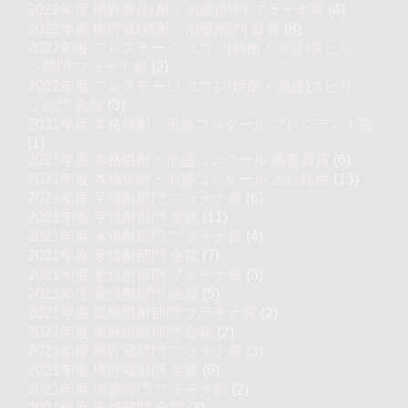
2022年度 樽貯蔵(焼酎・泡盛)部門 プラチナ賞
(4)
2022年度 樽貯蔵(焼酎・泡盛)部門 金賞
(8)
2022年度 プレステージ コウジ(焼酎・泡盛)スピリッ
ツ部門 プラチナ賞
(2)
2022年度 プレステージ コウジ(焼酎・泡盛)スピリッ
ツ部門 金賞
(3)
2021年度 本格焼酎・泡盛コンクール プレジデント賞
(1)
2021年度 本格焼酎・泡盛コンクール 審査員賞
(6)
2021年度 本格焼酎・泡盛コンクール 上位銘柄
(13)
2021年度 芋焼酎部門 プラチナ賞
(6)
2021年度 芋焼酎部門 金賞
(11)
2021年度 米焼酎部門 プラチナ賞
(4)
2021年度 米焼酎部門 金賞
(7)
2021年度 麦焼酎部門 プラチナ賞
(3)
2021年度 麦焼酎部門 金賞
(5)
2021年度 黒糖焼酎部門 プラチナ賞
(2)
2021年度 黒糖焼酎部門 金賞
(2)
2021年度 樽貯蔵部門 プラチナ賞
(3)
2021年度 樽貯蔵部門 金賞
(6)
2021年度 泡盛部門 プラチナ賞
(2)