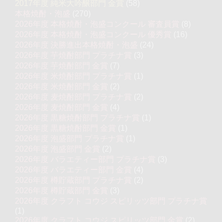
2017年度 純米大吟醸部門 金賞
(58)
本格焼酎・泡盛
(270)
2026年度 本格焼酎・泡盛コンクール 審査員賞
(8)
2026年度 本格焼酎・泡盛コンクール 優秀賞
(16)
2026年度 決勝進出本格焼酎・泡盛
(24)
2026年度 芋焼酎部門 プラチナ賞
(3)
2026年度 芋焼酎部門 金賞
(7)
2026年度 米焼酎部門 プラチナ賞
(1)
2026年度 米焼酎部門 金賞
(2)
2026年度 麦焼酎部門 プラチナ賞
(2)
2026年度 麦焼酎部門 金賞
(4)
2026年度 黒糖焼酎部門 プラチナ賞
(1)
2026年度 黒糖焼酎部門 金賞
(1)
2026年度 泡盛部門 プラチナ賞
(1)
2026年度 泡盛部門 金賞
(2)
2026年度 バラエティー部門 プラチナ賞
(3)
2026年度 バラエティー部門 金賞
(4)
2026年度 樽貯蔵部門 プラチナ賞
(2)
2026年度 樽貯蔵部門 金賞
(3)
2026年度 クラフト コウジ スピリッツ部門 プラチナ賞
(1)
2026年度 クラフト コウジ スピリッツ部門 金賞
(2)