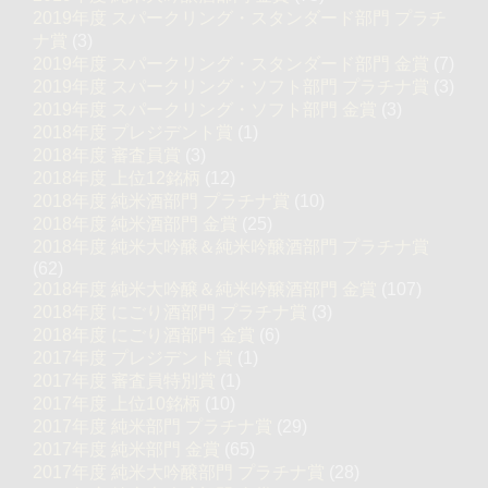
2019年度 スパークリング・スタンダード部門 プラチ
ナ賞
(3)
2019年度 スパークリング・スタンダード部門 金賞
(7)
2019年度 スパークリング・ソフト部門 プラチナ賞
(3)
2019年度 スパークリング・ソフト部門 金賞
(3)
2018年度 プレジデント賞
(1)
2018年度 審査員賞
(3)
2018年度 上位12銘柄
(12)
2018年度 純米酒部門 プラチナ賞
(10)
2018年度 純米酒部門 金賞
(25)
2018年度 純米大吟醸＆純米吟醸酒部門 プラチナ賞
(62)
2018年度 純米大吟醸＆純米吟醸酒部門 金賞
(107)
2018年度 にごり酒部門 プラチナ賞
(3)
2018年度 にごり酒部門 金賞
(6)
2017年度 プレジデント賞
(1)
2017年度 審査員特別賞
(1)
2017年度 上位10銘柄
(10)
2017年度 純米部門 プラチナ賞
(29)
2017年度 純米部門 金賞
(65)
2017年度 純米大吟醸部門 プラチナ賞
(28)