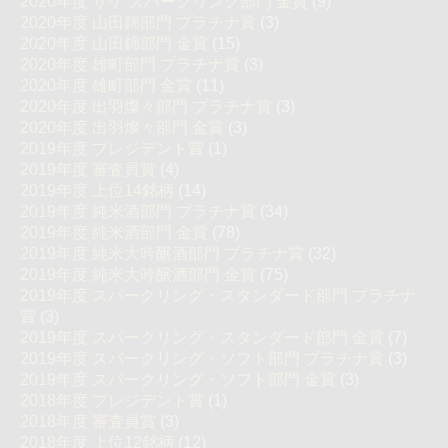
2020年度 サケ スパークリング部門 金賞
(9)
2020年度 山田錦部門 プラチナ賞
(3)
2020年度 山田錦部門 金賞
(15)
2020年度 雄町部門 プラチナ賞
(3)
2020年度 雄町部門 金賞
(11)
2020年度 出羽燦々部門 プラチナ賞
(3)
2020年度 出羽燦々部門 金賞
(3)
2019年度 プレジデント賞
(1)
2019年度 審査員賞
(4)
2019年度 上位14銘柄
(14)
2019年度 純米酒部門 プラチナ賞
(34)
2019年度 純米酒部門 金賞
(78)
2019年度 純米大吟醸酒部門 プラチナ賞
(32)
2019年度 純米大吟醸酒部門 金賞
(75)
2019年度 スパークリング・スタンダード部門 プラチナ
賞
(3)
2019年度 スパークリング・スタンダード部門 金賞
(7)
2019年度 スパークリング・ソフト部門 プラチナ賞
(3)
2019年度 スパークリング・ソフト部門 金賞
(3)
2018年度 プレジデント賞
(1)
2018年度 審査員賞
(3)
2018年度 上位12銘柄
(12)