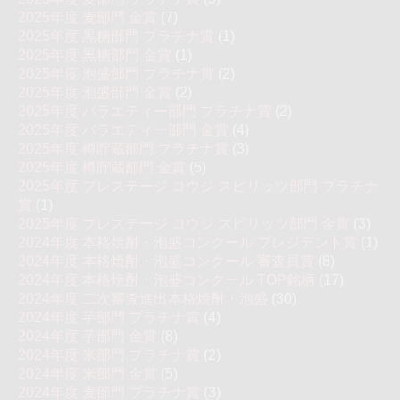
2025年度 麦部門 金賞
(7)
2025年度 黒糖部門 プラチナ賞
(1)
2025年度 黒糖部門 金賞
(1)
2025年度 泡盛部門 プラチナ賞
(2)
2025年度 泡盛部門 金賞
(2)
2025年度 バラエティー部門 プラチナ賞
(2)
2025年度 バラエティー部門 金賞
(4)
2025年度 樽貯蔵部門 プラチナ賞
(3)
2025年度 樽貯蔵部門 金賞
(5)
2025年度 プレステージ コウジ スピリッツ部門 プラチナ
賞
(1)
2025年度 プレステージ コウジ スピリッツ部門 金賞
(3)
2024年度 本格焼酎・泡盛コンクール プレジデント賞
(1)
2024年度 本格焼酎・泡盛コンクール 審査員賞
(8)
2024年度 本格焼酎・泡盛コンクール TOP銘柄
(17)
2024年度 二次審査進出本格焼酎・泡盛
(30)
2024年度 芋部門 プラチナ賞
(4)
2024年度 芋部門 金賞
(8)
2024年度 米部門 プラチナ賞
(2)
2024年度 米部門 金賞
(5)
2024年度 麦部門 プラチナ賞
(3)