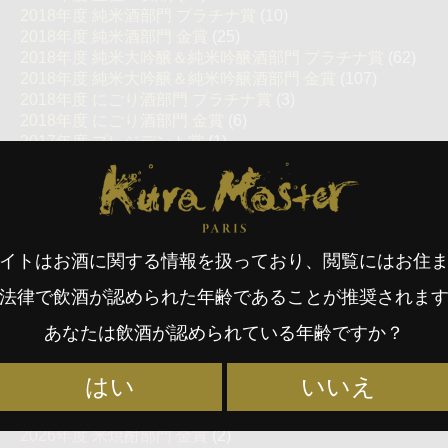
2018年度 純米酒部門 プラチナ賞
(10)
2018年度 純米酒部門 金賞
(25)
2018年度 純米大吟醸＆純米吟醸酒部門 プラチナ賞
(62)
2018年度 純米大吟醸＆純米吟醸酒部門 金賞
(107)
2018年度 にごり酒部門 プラチナ賞
(3)
2018年度 にごり酒部門 金賞
(6)
2017年度 プレジデント賞
(1)
2017年度 審査員特別賞
(1)
Kura Master Paris
2017年度 上位10銘柄
(10)
2017年度 純米部門 プラチナ賞
(29)
2017年度 純米部門 金賞
(65)
2017年度 純米大吟醸部門 プラチナ賞
(28)
イトはお酒に関する情報を扱っており、閲覧にはお住
2017年度 純米大吟醸部門 金賞
(58)
本格焼酎・泡盛
(270)
法律で飲酒が認められた年齢であることが推奨されま
2026年度 本格焼酎・泡盛コンクール 審査員賞
(8)
2026年度 本格焼酎・泡盛コンクール 優秀賞
(16)
あなたは飲酒が認められている年齢ですか？
2026年度 決勝進出本格焼酎・泡盛
(24)
2026年度 芋焼酎部門 プラチナ賞
(3)
はい
いいえ
2026年度 芋焼酎部門 金賞
(7)
2026年度 米焼酎部門 プラチナ賞
(1)
2026年度 米焼酎部門 金賞
(2)