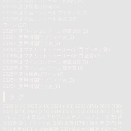
2023年度 梅酒コンクール 上位銘柄
(2)
2023年度 決勝進出梅酒
(5)
2023年度 梅酒コンクール プラチナ賞
(11)
2023年度 梅酒コンクール 金賞
(23)
ワイン
(17)
2026年度 ワインコンクール 審査員賞
(2)
2026年度 甲州部門 プラチナ賞
(1)
2026年度 甲州部門 金賞
(2)
2026年度 マスカット・ベーリーA部門 プラチナ賞
(1)
2026年度 マスカット・ベーリーA部門 金賞
(2)
2025年度 ワインコンクール 審査員賞
(1)
2025年度 ワインコンクール 優秀賞
(3)
2025年度 決勝進出ワイン
(4)
2025年度 甲州部門 プラチナ賞
(3)
2025年度 甲州部門 金賞
(8)
タグ
2026
(414)
2025
(448)
2024
(493)
2023
(454)
2022
(430)
2021
(370)
2020
(271)
2019
(235)
2018
(211)
2017
(180)
プレジデント賞
(14)
アリアンス ガストロノミー賞
(5)
審
査員賞
(94)
プラチナ賞
(928)
金賞
(1744)
純米酒
(347)
特
別純米酒
(103)
純米吟醸酒
(337)
純米大吟醸酒
(682)
大吟