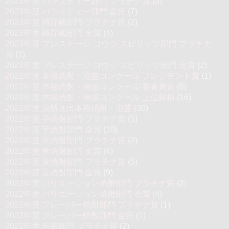
2023年度 バラエティー部門 プラチナ賞
(3)
2023年度 バラエティー部門 金賞
(7)
2023年度 樽貯蔵部門 プラチナ賞
(2)
2023年度 樽貯蔵部門 金賞
(4)
2023年度 プレステージ コウジ スピリッツ部門 プラチナ
賞
(1)
2023年度 プレステージ コウジ スピリッツ部門 金賞
(2)
2022年度 本格焼酎・泡盛コンクール プレジデント賞
(1)
2022年度 本格焼酎・泡盛コンクール 審査員賞
(8)
2022年度 本格焼酎・泡盛コンクール 上位銘柄
(16)
2022年度 決勝進出本格焼酎・泡盛
(30)
2022年度 芋焼酎部門 プラチナ賞
(5)
2022年度 芋焼酎部門 金賞
(10)
2022年度 米焼酎部門 プラチナ賞
(2)
2022年度 米焼酎部門 金賞
(4)
2022年度 麦焼酎部門 プラチナ賞
(5)
2022年度 麦焼酎部門 金賞
(9)
2022年度 バリエーション焼酎部門 プラチナ賞
(2)
2022年度 バリエーション焼酎部門 金賞
(4)
2022年度 フレーバー焼酎部門 プラチナ賞
(1)
2022年度 フレーバー焼酎部門 金賞
(1)
2022年度 泡盛部門 プラチナ賞
(2)