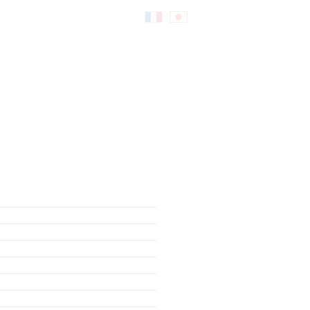
Fr
日
an
本
çai
語
s