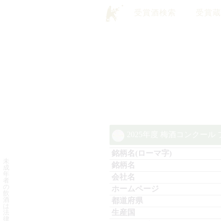
受賞酒検索
受賞蔵
2025年度 梅酒コンクール
未
成
年
者
の
飲
酒
は
法
律